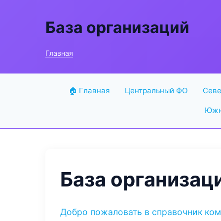
База организаций
Главная
🏠 Главная
Центральный ФО
Севе
Южн
База организац
Добро пожаловать в справочник ко