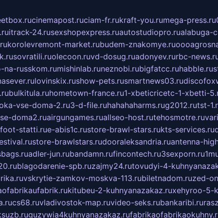
eetbox.ru
cinemapost.ru
ciam-fr.ru
kraft-you.ru
mega-press.ru
.ru
itrack-24.ru
sexshopexpress.ru
autostudiopro.ru
alabuga-ci
ru
korolevremont-market.ru
budem-znakomye.ru
oooagrosna
k.ru
sovratili.ru
olecoon.ru
vd-dosug.ru
adonyev.ru
rbc-news.r
-na-russkom.ru
mishinlab.ru
neznobi.ru
bigfatcc.ru
habble.ru
s
nasever.ru
lovinskix.ru
show-pets.ru
smartnews03.ru
discofox
.ru
bulkitula.ru
hometown-france.ru
1-xbeticricetc-1-xbetti-5.
oka-vse-doma-2.ru
3-d-file.ru
hahahaharms.ru
g2012.ru
tst-1.
se-doma2.ru
airgungames.ru
allseo-host.ru
tehosmotre.ru
var
foot-statti.ru
e-abis1c.ru
store-brawl-stars.ru
kts-services.ru
stival.ru
store-brawlstars.ru
dooraleksandria.ru
antenna-high
sbags.ru
adler-jun.ru
bandamn.ru
fincontech.ru
3sexporn.ru
1mu
0.ru
blagodarenie-spb.ru
zajmy24.ru
tovudyi-4-kuhnyanazak
rika.ru
vskrytie-zamkov-moskva-113.ru
biletnadom.ru
zed-on
ofabrikaufabrik.ru
kitubeu-2-kuhnyanazakaz.ru
xehyroo-5-k
a.ru
cs68.ru
vladivostok-map.ru
video-seks.ru
bankaribi.ru
rasz
ksuzb.ru
guzywia4kuhnyanazakaz.ru
fabrikaofabrikaokuhny.