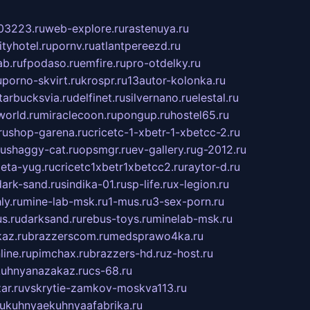
03223.ru
web-explore.ru
rastenuya.ru
tyhotel.ru
pornv.ru
atlantpereezd.ru
b.ru
fpodaso.ru
emfire.ru
pro-otdelky.ru
u
porno-skvirt.ru
krospr.ru
13autor-kolonka.ru
tarbucksvia.ru
delfinet.ru
silvernano.ru
elestal.ru
world.ru
miraclecoon.ru
pongup.ru
hostel65.ru
ru
shop-garena.ru
cricetc-1-xbetr-1-xbetcc-2.ru
ru
shaggy-cat.ru
opsmgr.ru
ev-gallery.ru
g-2012.ru
ieta-yug.ru
cricetc1xbetr1xbetcc2.ru
raytor-d.ru
dark-sand.ru
sindika-01.ru
sp-life.ru
x-legion.ru
ly.ru
mine-lab-msk.ru
1-mus.ru
3-sex-porn.ru
s.ru
darksand.ru
rebus-toys.ru
minelab-msk.ru
az.ru
brazzerscom.ru
medsprawo4ka.ru
line.ru
pimchax.ru
brazzers-hd.ru
z-host.ru
uhnyanazakaz.ru
cs-68.ru
ar.ru
vskrytie-zamkov-moskva113.ru
ru
kuhnyaekuhnyaafabrika.ru