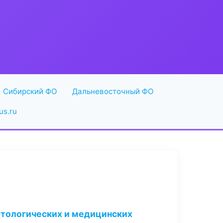
Сибирский ФО
Дальневосточный ФО
us.ru
атологических и медицинских