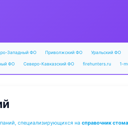
ро-Западный ФО
Приволжский ФО
Уральский ФО
ый ФО
Северо-Кавказский ФО
firehunters.ru
1-m
ий
мпаний, специализирующихся на
справочник стом