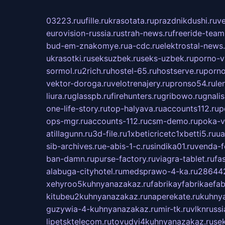
03223.ru
ufille.ru
krasotata.ru
prazdnikdushi.ru
v
eurovision-russia.ru
strah-news.ru
freeride-team
bud-em-znakomye.ru
a-cdc.ru
elektrostal-news.
ukrasotki.ru
seksuzbek.ru
seks-uzbek.ru
porno-v
sormol.ru
2rich.ru
hostel-65.ru
hostserve.ru
porno
vektor-doroga.ru
velotrenajery.ru
pronso54.ru
le
liura.ru
glasspb.ru
firehunters.ru
gribowo.ru
gnalis
one-life-story.ru
top-halyava.ru
accounts112.ru
p
ops-mgr.ru
accounts-112.ru
csm-demo.ru
poka-v
atillagunn.ru
3d-file.ru
1xbeticricetc1xbetti5.ru
ua
sib-archives.ru
e-abis-1-c.ru
sindika01.ru
venda-fe
ban-damn.ru
purse-factory.ru
viagra-tablet.ru
fa
alabuga-cityhotel.ru
medsprawo-4-ka.ru
286442
xehyroo5kuhnyanazakaz.ru
fabrikayfabrikaefab
kitubeu2kuhnyanazakaz.ru
naperekate.ru
kuhnya
guzywia-4-kuhnyanazakaz.ru
mir-tk.ru
vlknrussi
lipetsktelecom.ru
tovudyi4kuhnyanazakaz.ru
se