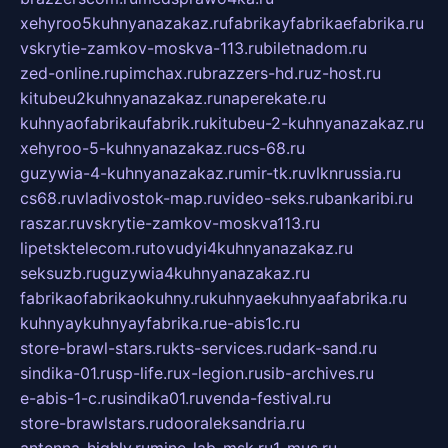
xehyroo5kuhnyanazakaz.ru
fabrikayfabrikaefabrika.ru
vskrytie-zamkov-moskva-113.ru
biletnadom.ru
zed-online.ru
pimchax.ru
brazzers-hd.ru
z-host.ru
kitubeu2kuhnyanazakaz.ru
naperekate.ru
kuhnyaofabrikaufabrik.ru
kitubeu-2-kuhnyanazakaz.ru
xehyroo-5-kuhnyanazakaz.ru
cs-68.ru
guzywia-4-kuhnyanazakaz.ru
mir-tk.ru
vlknrussia.ru
cs68.ru
vladivostok-map.ru
video-seks.ru
bankaribi.ru
raszar.ru
vskrytie-zamkov-moskva113.ru
lipetsktelecom.ru
tovudyi4kuhnyanazakaz.ru
seksuzb.ru
guzywia4kuhnyanazakaz.ru
fabrikaofabrikaokuhny.ru
kuhnyaekuhnyaafabrika.ru
kuhnyaykuhnyayfabrika.ru
e-abis1c.ru
store-brawl-stars.ru
kts-services.ru
dark-sand.ru
sindika-01.ru
sp-life.ru
x-legion.ru
sib-archives.ru
e-abis-1-c.ru
sindika01.ru
venda-festival.ru
store-brawlstars.ru
dooraleksandria.ru