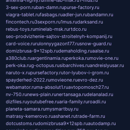
antenna-highly.ru
mine-lab-msk.ru
1-mus.ru
3-sex-porn.ru
ban-damn.ru
purse-factory.ru
viagra-tablet.ru
fasbags.ru
adler-jun.ru
bandamn.ru
fincontech.ru
3sexporn.ru
1mus.ru
darksand.ru
rebus-toys.ru
minelab-msk.ru
rtdco.ru
seo-prodvizhenie-sajtov-stroitelnyh-kompanij.ru
card-voice.ru
rulonnyygazon177.ru
snow-guard.ru
domizbrusa-9x12spb.ru
demaholding.ru
aalse.ru
a380club.ru
argentinamia.ru
perkoka.ru
movie-one.ru
perk-oka.ru
g-octopus.ru
sibarchives.ru
andreislyusar.ru
naruto-x.ru
pursefactory.ru
tor-lyubov-i-grom.ru
spayderhed-2022.ru
movieone.ru
evro-dez.ru
webamator.ru
ma-absolut1.ru
avtopomosch27.ru
nv-750.ru
news-plain.ru
nertansaga.ru
delanalad.ru
dizfiles.ru
youtubefree.ru
aria-family.ru
roadli.ru
planeta-samara.ru
mysmartbuy.ru
matrasy-kemerovo.ru
ashanet.ru
trade-farm.ru
dotcustoms.ru
domizbrusa9x12spb.ru
autodamp.ru