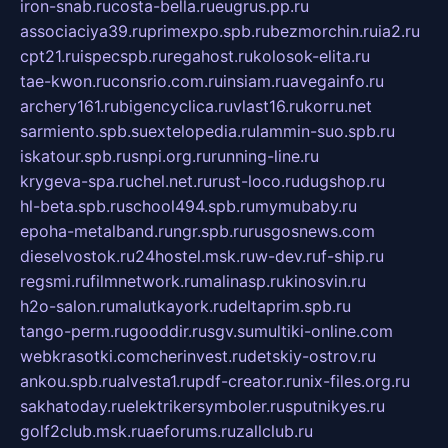
iron-snab.ru
costa-bella.ru
eugrus.pp.ru
associaciya39.ru
primexpo.spb.ru
bezmorchin.ru
ia2.ru
cpt21.ru
ispecspb.ru
regahost.ru
kolosok-elita.ru
tae-kwon.ru
consrio.com.ru
insiam.ru
avegainfo.ru
archery161.ru
bigencyclica.ru
vlast16.ru
korru.net
sarmiento.spb.su
extelopedia.ru
lammin-suo.spb.ru
iskatour.spb.ru
snpi.org.ru
running-line.ru
krygeva-spa.ru
chel.net.ru
rust-loco.ru
dugshop.ru
hl-beta.spb.ru
school494.spb.ru
mymubaby.ru
epoha-metalband.ru
ngr.spb.ru
rusgosnews.com
dieselvostok.ru
24hostel.msk.ru
w-dev.ru
f-ship.ru
regsmi.ru
filmnetwork.ru
malinasp.ru
kinosvin.ru
h2o-salon.ru
malutkayork.ru
deltaprim.spb.ru
tango-perm.ru
gooddir.ru
sgv.su
multiki-online.com
webkrasotki.com
cherinvest.ru
detskiy-ostrov.ru
ankou.spb.ru
alvesta1.ru
pdf-creator.ru
nix-files.org.ru
sakhatoday.ru
elektrikersymboler.ru
sputnikyes.ru
golf2club.msk.ru
aeforums.ru
zallclub.ru