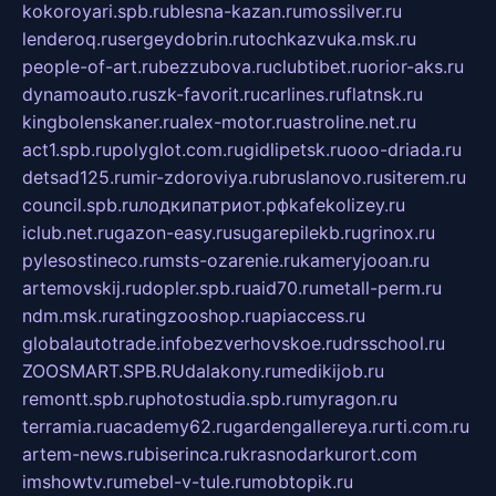
kokoroyari.spb.ru
blesna-kazan.ru
mossilver.ru
lenderoq.ru
sergeydobrin.ru
tochkazvuka.msk.ru
people-of-art.ru
bezzubova.ru
clubtibet.ru
orior-aks.ru
dynamoauto.ru
szk-favorit.ru
carlines.ru
flatnsk.ru
kingbolenskaner.ru
alex-motor.ru
astroline.net.ru
act1.spb.ru
polyglot.com.ru
gidlipetsk.ru
ooo-driada.ru
detsad125.ru
mir-zdoroviya.ru
bruslanovo.ru
siterem.ru
council.spb.ru
лодкипатриот.рф
kafekolizey.ru
iclub.net.ru
gazon-easy.ru
sugarepilekb.ru
grinox.ru
pylesostineco.ru
msts-ozarenie.ru
kameryjooan.ru
artemovskij.ru
dopler.spb.ru
aid70.ru
metall-perm.ru
ndm.msk.ru
ratingzooshop.ru
apiaccess.ru
globalautotrade.info
bezverhovskoe.ru
drsschool.ru
ZOOSMART.SPB.RU
dalakony.ru
medikijob.ru
remontt.spb.ru
photostudia.spb.ru
myragon.ru
terramia.ru
academy62.ru
gardengallereya.ru
rti.com.ru
artem-news.ru
biserinca.ru
krasnodarkurort.com
imshowtv.ru
mebel-v-tule.ru
mobtopik.ru