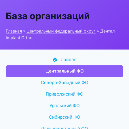
База организаций
Главная
»
Центральный федеральный округ
» Дентал
Implant Ortho
🏠 Главная
Центральный ФО
Северо-Западный ФО
Приволжский ФО
Уральский ФО
Сибирский ФО
Дальневосточный ФО