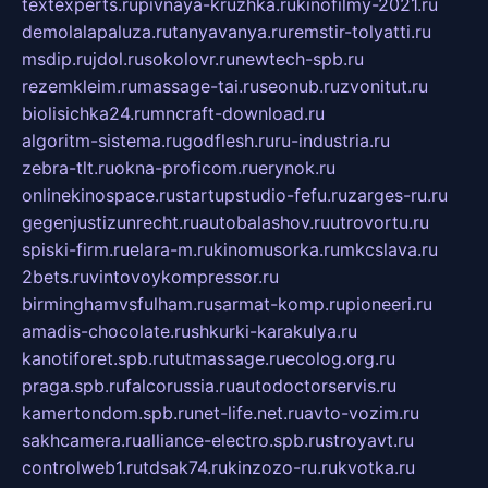
textexperts.ru
pivnaya-kruzhka.ru
kinofilmy-2021.ru
demolalapaluza.ru
tanyavanya.ru
remstir-tolyatti.ru
msdip.ru
jdol.ru
sokolovr.ru
newtech-spb.ru
rezemkleim.ru
massage-tai.ru
seonub.ru
zvonitut.ru
biolisichka24.ru
mncraft-download.ru
algoritm-sistema.ru
godflesh.ru
ru-industria.ru
zebra-tlt.ru
okna-proficom.ru
erynok.ru
onlinekinospace.ru
startupstudio-fefu.ru
zarges-ru.ru
gegenjustizunrecht.ru
autobalashov.ru
utrovortu.ru
spiski-firm.ru
elara-m.ru
kinomusorka.ru
mkcslava.ru
2bets.ru
vintovoykompressor.ru
birminghamvsfulham.ru
sarmat-komp.ru
pioneeri.ru
amadis-chocolate.ru
shkurki-karakulya.ru
kanotiforet.spb.ru
tutmassage.ru
ecolog.org.ru
praga.spb.ru
falcorussia.ru
autodoctorservis.ru
kamertondom.spb.ru
net-life.net.ru
avto-vozim.ru
sakhcamera.ru
alliance-electro.spb.ru
stroyavt.ru
controlweb1.ru
tdsak74.ru
kinzozo-ru.ru
kvotka.ru