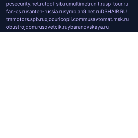
pcsecurity.net.ru
tool-sib.ru
multimetrunit.ru
sp-tour.ru
fan-cs.ru
santeh-russia.ru
symbian9.net.ru
DSHAIR.RU
tmmotors.spb.ru
xjocuricopii.com
musavtomat.msk.ru
obustrojdom.ru
sovetcik.ru
ybaranovskaya.ru
ppknews.ru
cult-alshei.ru
JAPANRUSSIA.RU
proekciyamebel.ru
imper-finans.ru
rim.org.ru
glamourai.ru
brassminus.ru
zabor-pro.ru
ftn.pp.ru
dorogoe58.ru
laimengpacker.ru
kuzova-zapchasti.ru
sageerp.ru
taxodrom.ru
dsrazvitie.ru
hardcity.net.ru
ratinghomegames.ru
topservice25.ru
gubernyan.ru
gtglasslined.ru
ii4.ru
tssport.spb.ru
andorra24.com
blackwallstreet.ru
oboimos.ru
optim-doors.com.ru
ikuch.ru
nycr.org.ru
npa21.ru
vremya-ch.spb.ru
desert000.ru
ivtorgi.ru
ifiori.ru
catalog-statei.ru
dcv.org.ru
spetsmaster174.ru
ipkameryhiseeu.ru
dum26.ru
ruspol.spb.ru
fr-opendp.ru
kam-solnyshko.ru
cheyenne-arapaho.ru
sevzapmetal.spb.ru
ted-lapidus.spb.ru
parasite-eliminator.ru