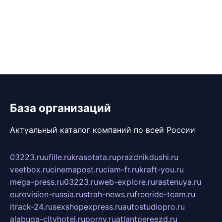
База организаций
Актуальный каталог компаний по всей России
03223.ru
ufille.ru
krasotata.ru
prazdnikdushi.ru
veetbox.ru
cinemapost.ru
ciam-fr.ru
kraft-you.ru
mega-press.ru
03223.ru
web-explore.ru
rastenuya.ru
eurovision-russia.ru
strah-news.ru
freeride-team.ru
itrack-24.ru
sexshopexpress.ru
autostudiopro.ru
alabuga-cityhotel.ru
pornv.ru
atlantpereezd.ru