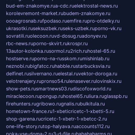
bud-em-znakomye.ru
a-cdc.ru
elektrostal-news.ru
korolevremont-market.ru
budem-znakomye.ru
oooagrosnab.ru
fpodaso.ru
emfire.ru
pro-otdelky.ru
ukrasotki.ru
seksuzbek.ru
seks-uzbek.ru
porno-vk.ru
sovratili.ru
olecoon.ru
vd-dosug.ru
adonyev.ru
rbc-news.ru
porno-skvirt.ru
krospr.ru
13autor-kolonka.ru
sormol.ru
2rich.ru
hostel-65.ru
hostserve.ru
porno-na-russkom.ru
mishinlab.ru
neznobi.ru
bigfatcc.ru
habble.ru
starbucksvia.ru
delfinet.ru
silvernano.ru
elestal.ru
vektor-doroga.ru
velotrenajery.ru
pronso54.ru
lenasever.ru
lovinskix.ru
show-pets.ru
smartnews03.ru
discofoxworld.ru
miraclecoon.ru
pongup.ru
hostel65.ru
liura.ru
glasspb.ru
firehunters.ru
gribowo.ru
gnalis.ru
bulkitula.ru
hometown-france.ru
1-xbeticricetc-1-xbetti-5.ru
shop-garena.ru
cricetc-1-xbetr-1-xbetcc-2.ru
one-life-story.ru
top-halyava.ru
accounts112.ru
poka-vse-doma-2.ru
3-d-file.ru
hahahaharms.ru