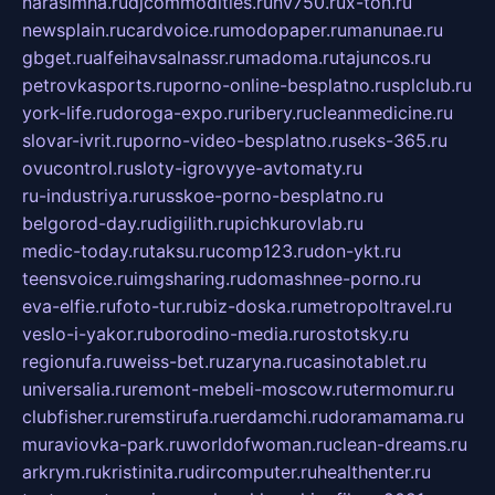
narasimha.ru
djcommodities.ru
nv750.ru
x-ton.ru
newsplain.ru
cardvoice.ru
modopaper.ru
manunae.ru
gbget.ru
alfeihavsalnassr.ru
madoma.ru
tajuncos.ru
petrovkasports.ru
porno-online-besplatno.ru
splclub.ru
york-life.ru
doroga-expo.ru
ribery.ru
cleanmedicine.ru
slovar-ivrit.ru
porno-video-besplatno.ru
seks-365.ru
ovucontrol.ru
sloty-igrovyye-avtomaty.ru
ru-industriya.ru
russkoe-porno-besplatno.ru
belgorod-day.ru
digilith.ru
pichkurovlab.ru
medic-today.ru
taksu.ru
comp123.ru
don-ykt.ru
teensvoice.ru
imgsharing.ru
domashnee-porno.ru
eva-elfie.ru
foto-tur.ru
biz-doska.ru
metropoltravel.ru
veslo-i-yakor.ru
borodino-media.ru
rostotsky.ru
regionufa.ru
weiss-bet.ru
zaryna.ru
casinotablet.ru
universalia.ru
remont-mebeli-moscow.ru
termomur.ru
clubfisher.ru
remstirufa.ru
erdamchi.ru
doramamama.ru
muraviovka-park.ru
worldofwoman.ru
clean-dreams.ru
arkrym.ru
kristinita.ru
dircomputer.ru
healthenter.ru