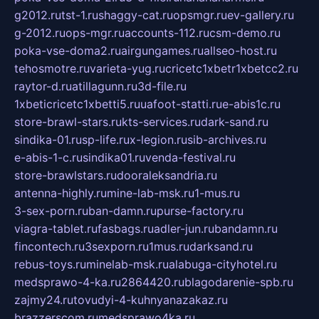
g2012.ru
tst-1.ru
shaggy-cat.ru
opsmgr.ru
ev-gallery.ru
g-2012.ru
ops-mgr.ru
accounts-112.ru
csm-demo.ru
poka-vse-doma2.ru
airgungames.ru
allseo-host.ru
tehosmotre.ru
varieta-yug.ru
cricetc1xbetr1xbetcc2.ru
raytor-d.ru
atillagunn.ru
3d-file.ru
1xbeticricetc1xbetti5.ru
uafoot-statti.ru
e-abis1c.ru
store-brawl-stars.ru
kts-services.ru
dark-sand.ru
sindika-01.ru
sp-life.ru
x-legion.ru
sib-archives.ru
e-abis-1-c.ru
sindika01.ru
venda-festival.ru
store-brawlstars.ru
dooraleksandria.ru
antenna-highly.ru
mine-lab-msk.ru
1-mus.ru
3-sex-porn.ru
ban-damn.ru
purse-factory.ru
viagra-tablet.ru
fasbags.ru
adler-jun.ru
bandamn.ru
fincontech.ru
3sexporn.ru
1mus.ru
darksand.ru
rebus-toys.ru
minelab-msk.ru
alabuga-cityhotel.ru
medsprawo-4-ka.ru
2864420.ru
blagodarenie-spb.ru
zajmy24.ru
tovudyi-4-kuhnyanazakaz.ru
brazzerscom.ru
medsprawo4ka.ru