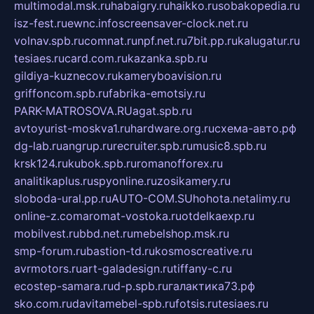
multimodal.msk.ru
habaigry.ru
haikko.ru
sobakopedia.ru
isz-fest.ru
ewnc.info
screensaver-clock.net.ru
volnav.spb.ru
comnat.ru
npf.net.ru
7bit.pp.ru
kalugatur.ru
tesiaes.ru
card.com.ru
kazanka.spb.ru
gildiya-kuznecov.ru
kameryboavision.ru
griffoncom.spb.ru
fabrika-emotsiy.ru
PARK-MATROSOVA.RU
agat.spb.ru
avtoyurist-moskva1.ru
hardware.org.ru
схема-авто.рф
dg-lab.ru
angrup.ru
recruiter.spb.ru
music8.spb.ru
krsk124.ru
kubok.spb.ru
romanofforex.ru
analitikaplus.ru
spyonline.ru
zosikamery.ru
sloboda-ural.pp.ru
AUTO-COM.SU
hohota.net
alimy.ru
online-z.com
aromat-vostoka.ru
otdelkaexp.ru
mobilvest.ru
bbd.net.ru
mebelshop.msk.ru
smp-forum.ru
bastion-td.ru
kosmoscreative.ru
avrmotors.ru
art-galadesign.ru
tiffany-c.ru
ecostep-samara.ru
d-p.spb.ru
галактика73.рф
sko.com.ru
davitamebel-spb.ru
fotsis.ru
tesiaes.ru