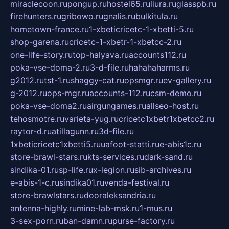
miraclecoon.ru
pongup.ru
hostel65.ru
liura.ru
glasspb.ru
firehunters.ru
gribowo.ru
gnalis.ru
bulkitula.ru
hometown-france.ru
1-xbeticricetc-1-xbetti-5.ru
shop-garena.ru
cricetc-1-xbetr-1-xbetcc-2.ru
one-life-story.ru
top-halyava.ru
accounts112.ru
poka-vse-doma-2.ru
3-d-file.ru
hahahaharms.ru
g2012.ru
tst-1.ru
shaggy-cat.ru
opsmgr.ru
ev-gallery.ru
g-2012.ru
ops-mgr.ru
accounts-112.ru
csm-demo.ru
poka-vse-doma2.ru
airgungames.ru
allseo-host.ru
tehosmotre.ru
varieta-yug.ru
cricetc1xbetr1xbetcc2.ru
raytor-d.ru
atillagunn.ru
3d-file.ru
1xbeticricetc1xbetti5.ru
uafoot-statti.ru
e-abis1c.ru
store-brawl-stars.ru
kts-services.ru
dark-sand.ru
sindika-01.ru
sp-life.ru
x-legion.ru
sib-archives.ru
e-abis-1-c.ru
sindika01.ru
venda-festival.ru
store-brawlstars.ru
dooraleksandria.ru
antenna-highly.ru
mine-lab-msk.ru
1-mus.ru
3-sex-porn.ru
ban-damn.ru
purse-factory.ru