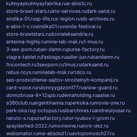
kuhnyaykuhnyayfabrika.ru
e-abis1c.ru
store-brawl-stars.ru
kts-services.ru
dark-sand.ru
sindika-01.ru
sp-life.ru
x-legion.ru
sib-archives.ru
e-abis-1-c.ru
sindika01.ru
venda-festival.ru
store-brawlstars.ru
dooraleksandria.ru
antenna-highly.ru
mine-lab-msk.ru
1-mus.ru
3-sex-porn.ru
ban-damn.ru
purse-factory.ru
viagra-tablet.ru
fasbags.ru
adler-jun.ru
bandamn.ru
fincontech.ru
3sexporn.ru
1mus.ru
darksand.ru
rebus-toys.ru
minelab-msk.ru
rtdco.ru
seo-prodvizhenie-sajtov-stroitelnyh-kompanij.ru
card-voice.ru
rulonnyygazon177.ru
snow-guard.ru
domizbrusa-9x12spb.ru
demaholding.ru
aalse.ru
a380club.ru
argentinamia.ru
perkoka.ru
movie-one.ru
perk-oka.ru
g-octopus.ru
sibarchives.ru
andreislyusar.ru
naruto-x.ru
pursefactory.ru
tor-lyubov-i-grom.ru
spayderhed-2022.ru
movieone.ru
evro-dez.ru
webamator.ru
ma-absolut1.ru
avtopomosch27.ru