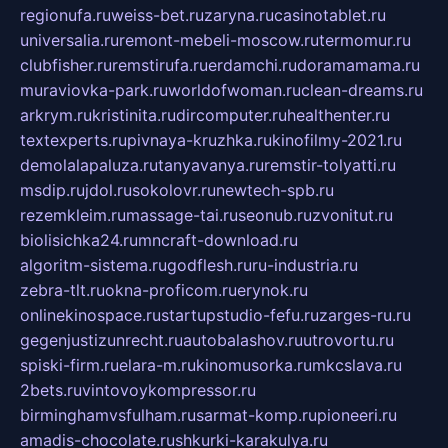
regionufa.ru
weiss-bet.ru
zaryna.ru
casinotablet.ru
universalia.ru
remont-mebeli-moscow.ru
termomur.ru
clubfisher.ru
remstirufa.ru
erdamchi.ru
doramamama.ru
muraviovka-park.ru
worldofwoman.ru
clean-dreams.ru
arkrym.ru
kristinita.ru
dircomputer.ru
healthenter.ru
textexperts.ru
pivnaya-kruzhka.ru
kinofilmy-2021.ru
demolalapaluza.ru
tanyavanya.ru
remstir-tolyatti.ru
msdip.ru
jdol.ru
sokolovr.ru
newtech-spb.ru
rezemkleim.ru
massage-tai.ru
seonub.ru
zvonitut.ru
biolisichka24.ru
mncraft-download.ru
algoritm-sistema.ru
godflesh.ru
ru-industria.ru
zebra-tlt.ru
okna-proficom.ru
erynok.ru
onlinekinospace.ru
startupstudio-fefu.ru
zarges-ru.ru
gegenjustizunrecht.ru
autobalashov.ru
utrovortu.ru
spiski-firm.ru
elara-m.ru
kinomusorka.ru
mkcslava.ru
2bets.ru
vintovoykompressor.ru
birminghamvsfulham.ru
sarmat-komp.ru
pioneeri.ru
amadis-chocolate.ru
shkurki-karakulya.ru