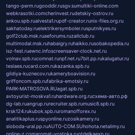
tango-perm.ru
gooddir.ru
sgv.su
multiki-online.com
webkrasotki.com
cherinvest.ru
detskiy-ostrov.ru
ankou.spb.ru
alvesta1.ru
pdf-creator.ru
nix-files.org.ru
sakhatoday.ru
elektrikersymboler.ru
sputnikyes.ru
golf2club.msk.ru
aeforums.ru
zallclub.ru
multimodal.msk.ru
habaigry.ru
haikko.ru
sobakopedia.ru
isz-fest.ru
ewnc.info
screensaver-clock.net.ru
volnav.spb.ru
comnat.ru
npf.net.ru
7bit.pp.ru
kalugatur.ru
tesiaes.ru
card.com.ru
kazanka.spb.ru
gildiya-kuznecov.ru
kameryboavision.ru
griffoncom.spb.ru
fabrika-emotsiy.ru
PARK-MATROSOVA.RU
agat.spb.ru
avtoyurist-moskva1.ru
hardware.org.ru
схема-авто.рф
dg-lab.ru
angrup.ru
recruiter.spb.ru
music8.spb.ru
krsk124.ru
kubok.spb.ru
romanofforex.ru
analitikaplus.ru
spyonline.ru
zosikamery.ru
sloboda-ural.pp.ru
AUTO-COM.SU
hohota.net
alimy.ru
online-z.com
aromat-vostoka.ru
otdelkaexp.ru