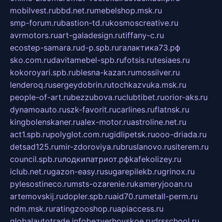
mobilvest.ru
bbd.net.ru
mebelshop.msk.ru
smp-forum.ru
bastion-td.ru
kosmoscreative.ru
avrmotors.ru
art-galadesign.ru
tiffany-c.ru
ecostep-samara.ru
d-p.spb.ru
галактика73.рф
sko.com.ru
davitamebel-spb.ru
fotsis.ru
tesiaes.ru
kokoroyari.spb.ru
blesna-kazan.ru
mossilver.ru
lenderoq.ru
sergeydobrin.ru
tochkazvuka.msk.ru
people-of-art.ru
bezzubova.ru
clubtibet.ru
orior-aks.ru
dynamoauto.ru
szk-favorit.ru
carlines.ru
flatnsk.ru
kingbolenskaner.ru
alex-motor.ru
astroline.net.ru
act1.spb.ru
polyglot.com.ru
gidlipetsk.ru
ooo-driada.ru
detsad125.ru
mir-zdoroviya.ru
bruslanovo.ru
siterem.ru
council.spb.ru
лодкипатриот.рф
kafekolizey.ru
iclub.net.ru
gazon-easy.ru
sugarepilekb.ru
grinox.ru
pylesostineco.ru
msts-ozarenie.ru
kameryjooan.ru
artemovskij.ru
dopler.spb.ru
aid70.ru
metall-perm.ru
ndm.msk.ru
ratingzooshop.ru
apiaccess.ru
globalautotrade.info
bezverhovskoe.ru
drsschool.ru