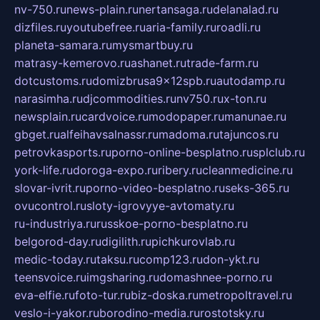
nv-750.ru
news-plain.ru
nertansaga.ru
delanalad.ru
dizfiles.ru
youtubefree.ru
aria-family.ru
roadli.ru
planeta-samara.ru
mysmartbuy.ru
matrasy-kemerovo.ru
ashanet.ru
trade-farm.ru
dotcustoms.ru
domizbrusa9x12spb.ru
autodamp.ru
narasimha.ru
djcommodities.ru
nv750.ru
x-ton.ru
newsplain.ru
cardvoice.ru
modopaper.ru
manunae.ru
gbget.ru
alfeihavsalnassr.ru
madoma.ru
tajuncos.ru
petrovkasports.ru
porno-online-besplatno.ru
splclub.ru
york-life.ru
doroga-expo.ru
ribery.ru
cleanmedicine.ru
slovar-ivrit.ru
porno-video-besplatno.ru
seks-365.ru
ovucontrol.ru
sloty-igrovyye-avtomaty.ru
ru-industriya.ru
russkoe-porno-besplatno.ru
belgorod-day.ru
digilith.ru
pichkurovlab.ru
medic-today.ru
taksu.ru
comp123.ru
don-ykt.ru
teensvoice.ru
imgsharing.ru
domashnee-porno.ru
eva-elfie.ru
foto-tur.ru
biz-doska.ru
metropoltravel.ru
veslo-i-yakor.ru
borodino-media.ru
rostotsky.ru