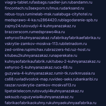
viagra-tablet.ru
fasbags.ru
adler-jun.ru
bandamn.ru
fincontech.ru
3sexporn.ru
1mus.ru
darksand.ru
rebus-toys.ru
minelab-msk.ru
alabuga-cityhotel.ru
medsprawo-4-ka.ru
2864420.ru
blagodarenie-spb.ru
zajmy24.ru
tovudyi-4-kuhnyanazakaz.ru
brazzerscom.ru
medsprawo4ka.ru
xehyroo5kuhnyanazakaz.ru
fabrikayfabrikaefabrika.ru
vskrytie-zamkov-moskva-113.ru
biletnadom.ru
zed-online.ru
pimchax.ru
brazzers-hd.ru
z-host.ru
kitubeu2kuhnyanazakaz.ru
naperekate.ru
kuhnyaofabrikaufabrik.ru
kitubeu-2-kuhnyanazakaz.ru
xehyroo-5-kuhnyanazakaz.ru
cs-68.ru
guzywia-4-kuhnyanazakaz.ru
mir-tk.ru
vlknrussia.ru
cs68.ru
vladivostok-map.ru
video-seks.ru
bankaribi.ru
raszar.ru
vskrytie-zamkov-moskva113.ru
lipetsktelecom.ru
tovudyi4kuhnyanazakaz.ru
seksuzb.ru
guzywia4kuhnyanazakaz.ru
fabrikaofabrikaokuhny.ru
kuhnyaekuhnyaafabrika.ru