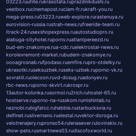
03223.ru
ufille.ru
krasotata.ru
prazdnikdushi.ru
veetbox.ru
cinemapost.ru
ciam-fr.ru
kraft-you.ru
mega-press.ru
03223.ru
web-explore.ru
rastenuya.ru
eurovision-russia.ru
strah-news.ru
freeride-team.ru
itrack-24.ru
sexshopexpress.ru
autostudiopro.ru
alabuga-cityhotel.ru
pornv.ru
atlantpereezd.ru
bud-em-znakomye.ru
a-cdc.ru
elektrostal-news.ru
korolevremont-market.ru
budem-znakomye.ru
oooagrosnab.ru
fpodaso.ru
emfire.ru
pro-otdelky.ru
ukrasotki.ru
seksuzbek.ru
seks-uzbek.ru
porno-vk.ru
sovratili.ru
olecoon.ru
vd-dosug.ru
adonyev.ru
rbc-news.ru
porno-skvirt.ru
krospr.ru
13autor-kolonka.ru
sormol.ru
2rich.ru
hostel-65.ru
hostserve.ru
porno-na-russkom.ru
mishinlab.ru
neznobi.ru
bigfatcc.ru
habble.ru
starbucksvia.ru
delfinet.ru
silvernano.ru
elestal.ru
vektor-doroga.ru
velotrenajery.ru
pronso54.ru
lenasever.ru
lovinskix.ru
show-pets.ru
smartnews03.ru
discofoxworld.ru