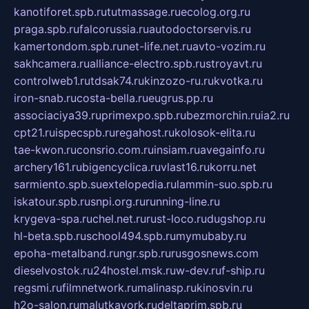
kanotiforet.spb.ru
tutmassage.ru
ecolog.org.ru
praga.spb.ru
falcorussia.ru
autodoctorservis.ru
kamertondom.spb.ru
net-life.net.ru
avto-vozim.ru
sakhcamera.ru
alliance-electro.spb.ru
stroyavt.ru
controlweb1.ru
tdsak74.ru
kinzozo-ru.ru
kvotka.ru
iron-snab.ru
costa-bella.ru
eugrus.pp.ru
associaciya39.ru
primexpo.spb.ru
bezmorchin.ru
ia2.ru
cpt21.ru
ispecspb.ru
regahost.ru
kolosok-elita.ru
tae-kwon.ru
consrio.com.ru
insiam.ru
avegainfo.ru
archery161.ru
bigencyclica.ru
vlast16.ru
korru.net
sarmiento.spb.su
extelopedia.ru
lammin-suo.spb.ru
iskatour.spb.ru
snpi.org.ru
running-line.ru
krygeva-spa.ru
chel.net.ru
rust-loco.ru
dugshop.ru
hl-beta.spb.ru
school494.spb.ru
mymubaby.ru
epoha-metalband.ru
ngr.spb.ru
rusgosnews.com
dieselvostok.ru
24hostel.msk.ru
w-dev.ru
f-ship.ru
regsmi.ru
filmnetwork.ru
malinasp.ru
kinosvin.ru
h2o-salon.ru
malutkayork.ru
deltaprim.spb.ru