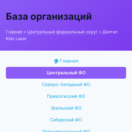
База организаций
Главная
»
Центральный федеральный округ
» Дентал
Kids Laser
🏠 Главная
Центральный ФО
Северо-Западный ФО
Приволжский ФО
Уральский ФО
Сибирский ФО
Дальневосточный ФО