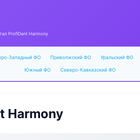
тал ProfiDent Harmony
еро-Западный ФО
Приволжский ФО
Уральский ФО
Южный ФО
Северо-Кавказский ФО
nt Harmony