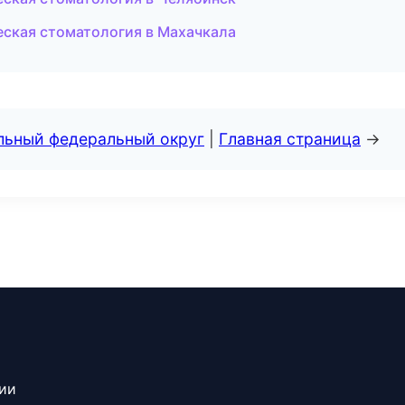
еская стоматология в Махачкала
альный федеральный округ
|
Главная страница
→
сии