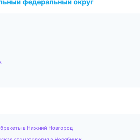
альный федеральный округ
ж
и брекеты в Нижний Новгород
еская стоматология в Челябинск