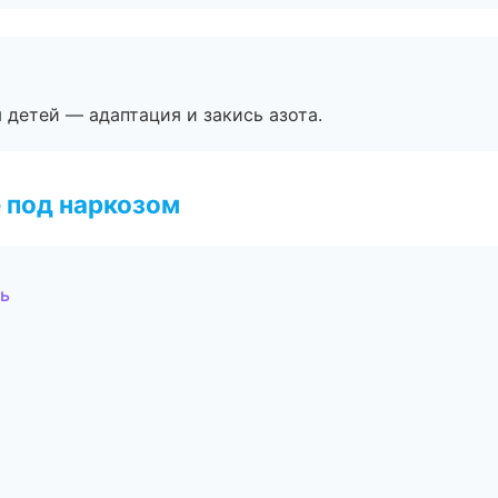
я детей — адаптация и закись азота.
 под наркозом
ь