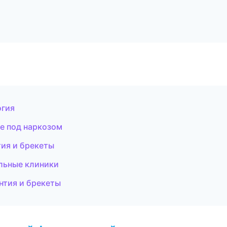
огия
е под наркозом
тия и брекеты
ильные клиники
нтия и брекеты