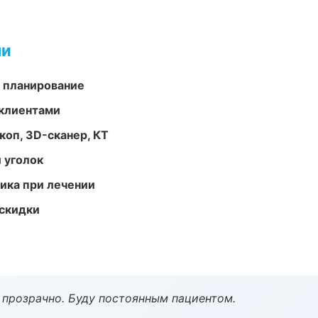
ми
 планирование
 клиентами
оп, 3D-сканер, КТ
 уголок
тика при лечении
скидки
ё прозрачно. Буду постоянным пациентом.