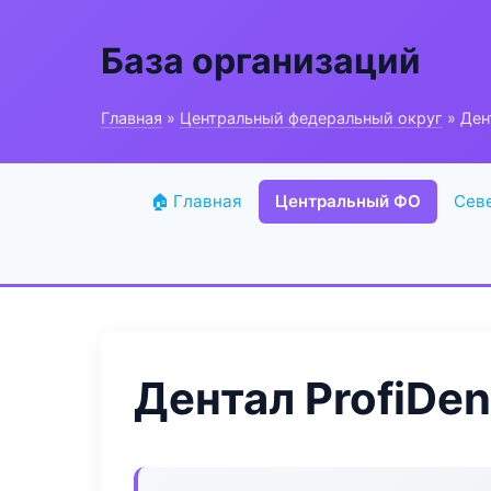
База организаций
Главная
»
Центральный федеральный округ
» Ден
🏠 Главная
Центральный ФО
Сев
Дентал ProfiDe