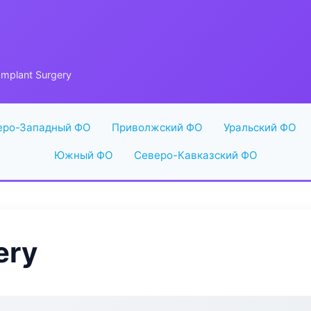
Implant Surgery
еро-Западный ФО
Приволжский ФО
Уральский ФО
Южный ФО
Северо-Кавказский ФО
ery