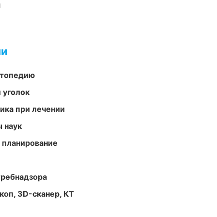
и
ми
ортопедию
 уголок
тика при лечении
ы наук
 планирование
требнадзора
оп, 3D-сканер, КТ