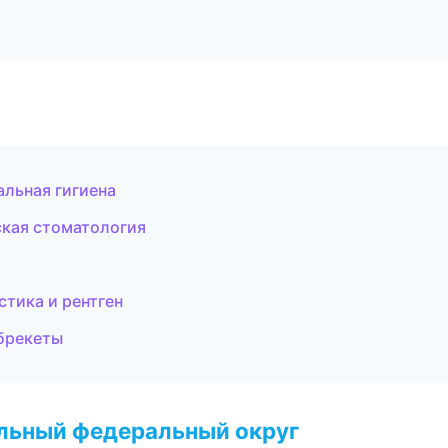
альная гигиена
ская стоматология
тика и рентген
 брекеты
альный федеральный округ