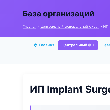
База организаций
Главная
»
Центральный федеральный округ
» ИП 
🏠 Главная
Центральный ФО
Сев
ИП Implant Surg