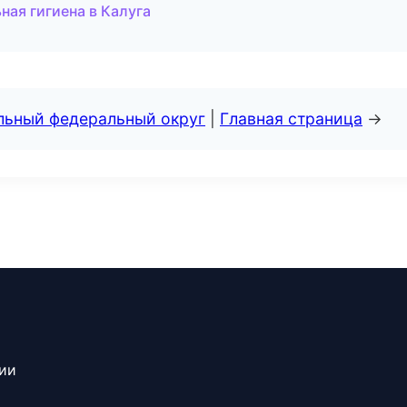
ная гигиена в Калуга
альный федеральный округ
|
Главная страница
→
сии