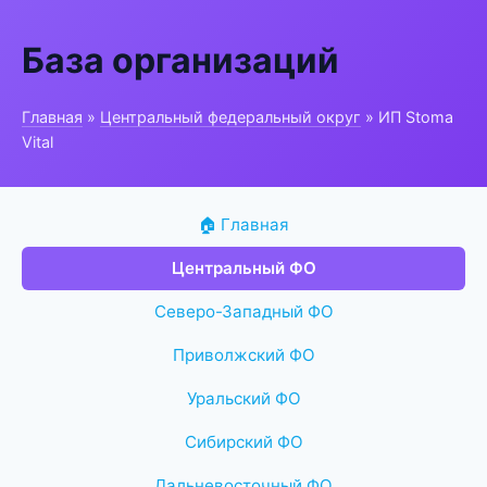
База организаций
Главная
»
Центральный федеральный округ
» ИП Stoma
Vital
🏠 Главная
Центральный ФО
Северо-Западный ФО
Приволжский ФО
Уральский ФО
Сибирский ФО
Дальневосточный ФО