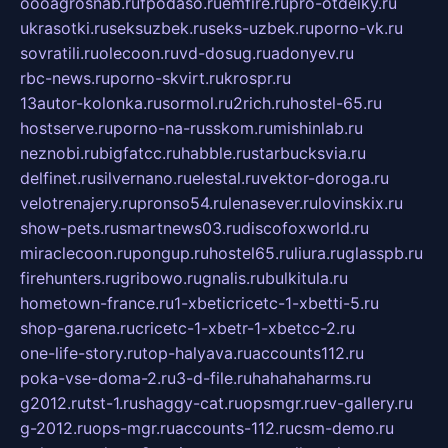
oooagrosnab.ru
fpodaso.ru
emfire.ru
pro-otdelky.ru
ukrasotki.ru
seksuzbek.ru
seks-uzbek.ru
porno-vk.ru
sovratili.ru
olecoon.ru
vd-dosug.ru
adonyev.ru
rbc-news.ru
porno-skvirt.ru
krospr.ru
13autor-kolonka.ru
sormol.ru
2rich.ru
hostel-65.ru
hostserve.ru
porno-na-russkom.ru
mishinlab.ru
neznobi.ru
bigfatcc.ru
habble.ru
starbucksvia.ru
delfinet.ru
silvernano.ru
elestal.ru
vektor-doroga.ru
velotrenajery.ru
pronso54.ru
lenasever.ru
lovinskix.ru
show-pets.ru
smartnews03.ru
discofoxworld.ru
miraclecoon.ru
pongup.ru
hostel65.ru
liura.ru
glasspb.ru
firehunters.ru
gribowo.ru
gnalis.ru
bulkitula.ru
hometown-france.ru
1-xbeticricetc-1-xbetti-5.ru
shop-garena.ru
cricetc-1-xbetr-1-xbetcc-2.ru
one-life-story.ru
top-halyava.ru
accounts112.ru
poka-vse-doma-2.ru
3-d-file.ru
hahahaharms.ru
g2012.ru
tst-1.ru
shaggy-cat.ru
opsmgr.ru
ev-gallery.ru
g-2012.ru
ops-mgr.ru
accounts-112.ru
csm-demo.ru