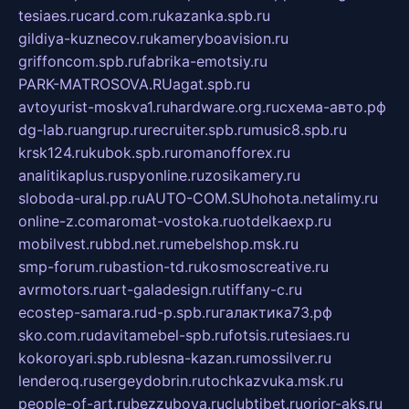
tesiaes.ru
card.com.ru
kazanka.spb.ru
gildiya-kuznecov.ru
kameryboavision.ru
griffoncom.spb.ru
fabrika-emotsiy.ru
PARK-MATROSOVA.RU
agat.spb.ru
avtoyurist-moskva1.ru
hardware.org.ru
схема-авто.рф
dg-lab.ru
angrup.ru
recruiter.spb.ru
music8.spb.ru
krsk124.ru
kubok.spb.ru
romanofforex.ru
analitikaplus.ru
spyonline.ru
zosikamery.ru
sloboda-ural.pp.ru
AUTO-COM.SU
hohota.net
alimy.ru
online-z.com
aromat-vostoka.ru
otdelkaexp.ru
mobilvest.ru
bbd.net.ru
mebelshop.msk.ru
smp-forum.ru
bastion-td.ru
kosmoscreative.ru
avrmotors.ru
art-galadesign.ru
tiffany-c.ru
ecostep-samara.ru
d-p.spb.ru
галактика73.рф
sko.com.ru
davitamebel-spb.ru
fotsis.ru
tesiaes.ru
kokoroyari.spb.ru
blesna-kazan.ru
mossilver.ru
lenderoq.ru
sergeydobrin.ru
tochkazvuka.msk.ru
people-of-art.ru
bezzubova.ru
clubtibet.ru
orior-aks.ru