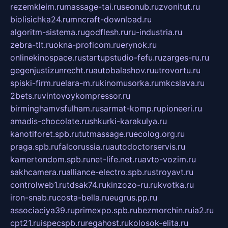
rezemkleim.ru
massage-tai.ru
seonub.ru
zvonitut.ru
biolisichka24.ru
mncraft-download.ru
algoritm-sistema.ru
godflesh.ru
ru-industria.ru
zebra-tlt.ru
okna-proficom.ru
erynok.ru
onlinekinospace.ru
startupstudio-fefu.ru
zarges-ru.ru
gegenjustizunrecht.ru
autobalashov.ru
utrovortu.ru
spiski-firm.ru
elara-m.ru
kinomusorka.ru
mkcslava.ru
2bets.ru
vintovoykompressor.ru
birminghamvsfulham.ru
sarmat-komp.ru
pioneeri.ru
amadis-chocolate.ru
shkurki-karakulya.ru
kanotiforet.spb.ru
tutmassage.ru
ecolog.org.ru
praga.spb.ru
falcorussia.ru
autodoctorservis.ru
kamertondom.spb.ru
net-life.net.ru
avto-vozim.ru
sakhcamera.ru
alliance-electro.spb.ru
stroyavt.ru
controlweb1.ru
tdsak74.ru
kinzozo-ru.ru
kvotka.ru
iron-snab.ru
costa-bella.ru
eugrus.pp.ru
associaciya39.ru
primexpo.spb.ru
bezmorchin.ru
ia2.ru
cpt21.ru
ispecspb.ru
regahost.ru
kolosok-elita.ru