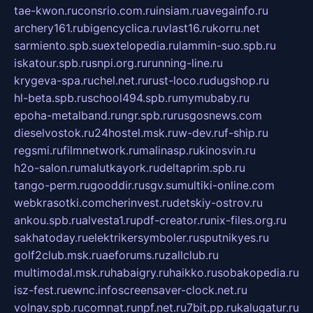
tae-kwon.ru
consrio.com.ru
insiam.ru
avegainfo.ru
archery161.ru
bigencyclica.ru
vlast16.ru
korru.net
sarmiento.spb.su
extelopedia.ru
lammin-suo.spb.ru
iskatour.spb.ru
snpi.org.ru
running-line.ru
krygeva-spa.ru
chel.net.ru
rust-loco.ru
dugshop.ru
hl-beta.spb.ru
school494.spb.ru
mymubaby.ru
epoha-metalband.ru
ngr.spb.ru
rusgosnews.com
dieselvostok.ru
24hostel.msk.ru
w-dev.ru
f-ship.ru
regsmi.ru
filmnetwork.ru
malinasp.ru
kinosvin.ru
h2o-salon.ru
malutkayork.ru
deltaprim.spb.ru
tango-perm.ru
gooddir.ru
sgv.su
multiki-online.com
webkrasotki.com
cherinvest.ru
detskiy-ostrov.ru
ankou.spb.ru
alvesta1.ru
pdf-creator.ru
nix-files.org.ru
sakhatoday.ru
elektrikersymboler.ru
sputnikyes.ru
golf2club.msk.ru
aeforums.ru
zallclub.ru
multimodal.msk.ru
habaigry.ru
haikko.ru
sobakopedia.ru
isz-fest.ru
ewnc.info
screensaver-clock.net.ru
volnav.spb.ru
comnat.ru
npf.net.ru
7bit.pp.ru
kalugatur.ru