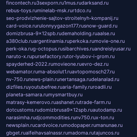
fincontech.ru
3sexporn.ru
1mus.ru
darksand.ru
rebus-toys.ru
minelab-msk.ru
rtdco.ru
seo-prodvizhenie-sajtov-stroitelnyh-kompanij.ru
card-voice.ru
rulonnyygazon177.ru
snow-guard.ru
domizbrusa-9x12spb.ru
demaholding.ru
aalse.ru
a380club.ru
argentinamia.ru
perkoka.ru
movie-one.ru
perk-oka.ru
g-octopus.ru
sibarchives.ru
andreislyusar.ru
naruto-x.ru
pursefactory.ru
tor-lyubov-i-grom.ru
spayderhed-2022.ru
movieone.ru
evro-dez.ru
webamator.ru
ma-absolut1.ru
avtopomosch27.ru
nv-750.ru
news-plain.ru
nertansaga.ru
delanalad.ru
dizfiles.ru
youtubefree.ru
aria-family.ru
roadli.ru
planeta-samara.ru
mysmartbuy.ru
matrasy-kemerovo.ru
ashanet.ru
trade-farm.ru
dotcustoms.ru
domizbrusa9x12spb.ru
autodamp.ru
narasimha.ru
djcommodities.ru
nv750.ru
x-ton.ru
newsplain.ru
cardvoice.ru
modopaper.ru
manunae.ru
gbget.ru
alfeihavsalnassr.ru
madoma.ru
tajuncos.ru