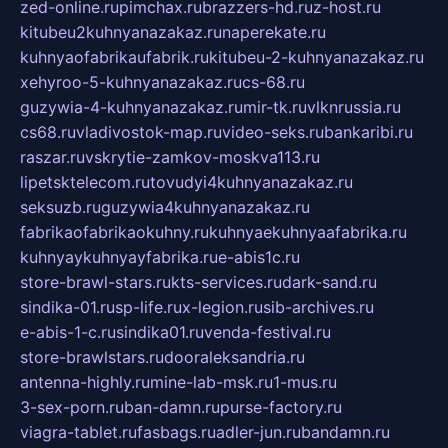
zed-online.ru
pimchax.ru
brazzers-hd.ru
z-host.ru
kitubeu2kuhnyanazakaz.ru
naperekate.ru
kuhnyaofabrikaufabrik.ru
kitubeu-2-kuhnyanazakaz.ru
xehyroo-5-kuhnyanazakaz.ru
cs-68.ru
guzywia-4-kuhnyanazakaz.ru
mir-tk.ru
vlknrussia.ru
cs68.ru
vladivostok-map.ru
video-seks.ru
bankaribi.ru
raszar.ru
vskrytie-zamkov-moskva113.ru
lipetsktelecom.ru
tovudyi4kuhnyanazakaz.ru
seksuzb.ru
guzywia4kuhnyanazakaz.ru
fabrikaofabrikaokuhny.ru
kuhnyaekuhnyaafabrika.ru
kuhnyaykuhnyayfabrika.ru
e-abis1c.ru
store-brawl-stars.ru
kts-services.ru
dark-sand.ru
sindika-01.ru
sp-life.ru
x-legion.ru
sib-archives.ru
e-abis-1-c.ru
sindika01.ru
venda-festival.ru
store-brawlstars.ru
dooraleksandria.ru
antenna-highly.ru
mine-lab-msk.ru
1-mus.ru
3-sex-porn.ru
ban-damn.ru
purse-factory.ru
viagra-tablet.ru
fasbags.ru
adler-jun.ru
bandamn.ru