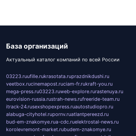
База организаций
Актуальный каталог компаний по всей России
03223.ru
ufille.ru
krasotata.ru
prazdnikdushi.ru
veetbox.ru
cinemapost.ru
ciam-fr.ru
kraft-you.ru
mega-press.ru
03223.ru
web-explore.ru
rastenuya.ru
eurovision-russia.ru
strah-news.ru
freeride-team.ru
itrack-24.ru
sexshopexpress.ru
autostudiopro.ru
alabuga-cityhotel.ru
pornv.ru
atlantpereezd.ru
bud-em-znakomye.ru
a-cdc.ru
elektrostal-news.ru
korolevremont-market.ru
budem-znakomye.ru