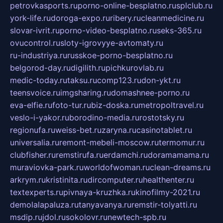
petrovkasports.ru
porno-online-besplatno.ru
splclub.ru
york-life.ru
doroga-expo.ru
ribery.ru
cleanmedicine.ru
slovar-ivrit.ru
porno-video-besplatno.ru
seks-365.ru
ovucontrol.ru
sloty-igrovyye-avtomaty.ru
ru-industriya.ru
russkoe-porno-besplatno.ru
belgorod-day.ru
digilith.ru
pichkurovlab.ru
medic-today.ru
taksu.ru
comp123.ru
don-ykt.ru
teensvoice.ru
imgsharing.ru
domashnee-porno.ru
eva-elfie.ru
foto-tur.ru
biz-doska.ru
metropoltravel.ru
veslo-i-yakor.ru
borodino-media.ru
rostotsky.ru
regionufa.ru
weiss-bet.ru
zaryna.ru
casinotablet.ru
universalia.ru
remont-mebeli-moscow.ru
termomur.ru
clubfisher.ru
remstirufa.ru
erdamchi.ru
doramamama.ru
muraviovka-park.ru
worldofwoman.ru
clean-dreams.ru
arkrym.ru
kristinita.ru
dircomputer.ru
healthenter.ru
textexperts.ru
pivnaya-kruzhka.ru
kinofilmy-2021.ru
demolalapaluza.ru
tanyavanya.ru
remstir-tolyatti.ru
msdip.ru
jdol.ru
sokolovr.ru
newtech-spb.ru