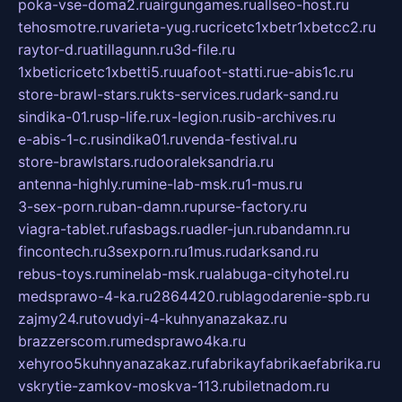
poka-vse-doma2.ru
airgungames.ru
allseo-host.ru
tehosmotre.ru
varieta-yug.ru
cricetc1xbetr1xbetcc2.ru
raytor-d.ru
atillagunn.ru
3d-file.ru
1xbeticricetc1xbetti5.ru
uafoot-statti.ru
e-abis1c.ru
store-brawl-stars.ru
kts-services.ru
dark-sand.ru
sindika-01.ru
sp-life.ru
x-legion.ru
sib-archives.ru
e-abis-1-c.ru
sindika01.ru
venda-festival.ru
store-brawlstars.ru
dooraleksandria.ru
antenna-highly.ru
mine-lab-msk.ru
1-mus.ru
3-sex-porn.ru
ban-damn.ru
purse-factory.ru
viagra-tablet.ru
fasbags.ru
adler-jun.ru
bandamn.ru
fincontech.ru
3sexporn.ru
1mus.ru
darksand.ru
rebus-toys.ru
minelab-msk.ru
alabuga-cityhotel.ru
medsprawo-4-ka.ru
2864420.ru
blagodarenie-spb.ru
zajmy24.ru
tovudyi-4-kuhnyanazakaz.ru
brazzerscom.ru
medsprawo4ka.ru
xehyroo5kuhnyanazakaz.ru
fabrikayfabrikaefabrika.ru
vskrytie-zamkov-moskva-113.ru
biletnadom.ru