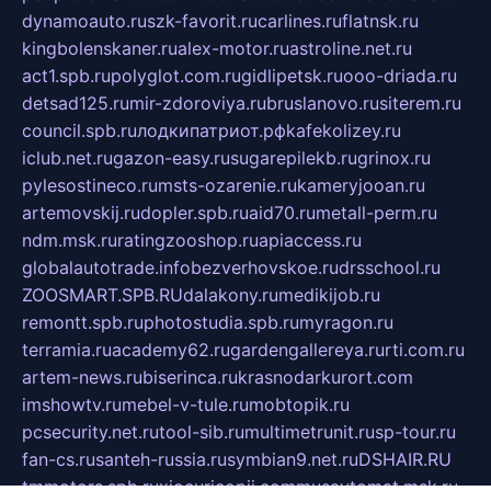
dynamoauto.ru
szk-favorit.ru
carlines.ru
flatnsk.ru
kingbolenskaner.ru
alex-motor.ru
astroline.net.ru
act1.spb.ru
polyglot.com.ru
gidlipetsk.ru
ooo-driada.ru
detsad125.ru
mir-zdoroviya.ru
bruslanovo.ru
siterem.ru
council.spb.ru
лодкипатриот.рф
kafekolizey.ru
iclub.net.ru
gazon-easy.ru
sugarepilekb.ru
grinox.ru
pylesostineco.ru
msts-ozarenie.ru
kameryjooan.ru
artemovskij.ru
dopler.spb.ru
aid70.ru
metall-perm.ru
ndm.msk.ru
ratingzooshop.ru
apiaccess.ru
globalautotrade.info
bezverhovskoe.ru
drsschool.ru
ZOOSMART.SPB.RU
dalakony.ru
medikijob.ru
remontt.spb.ru
photostudia.spb.ru
myragon.ru
terramia.ru
academy62.ru
gardengallereya.ru
rti.com.ru
artem-news.ru
biserinca.ru
krasnodarkurort.com
imshowtv.ru
mebel-v-tule.ru
mobtopik.ru
pcsecurity.net.ru
tool-sib.ru
multimetrunit.ru
sp-tour.ru
fan-cs.ru
santeh-russia.ru
symbian9.net.ru
DSHAIR.RU
tmmotors.spb.ru
xjocuricopii.com
musavtomat.msk.ru