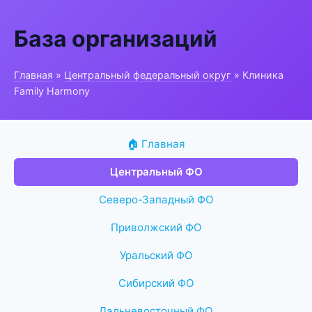
База организаций
Главная
»
Центральный федеральный округ
» Клиника
Family Harmony
🏠 Главная
Центральный ФО
Северо-Западный ФО
Приволжский ФО
Уральский ФО
Сибирский ФО
Дальневосточный ФО