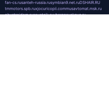
fan-cs.ru
santeh-russia.ru
symbian9.net.ru
DSHAIR.RU
tmmotors.spb.ru
xjocuricopii.com
musavtomat.msk.ru
obustrojdom.ru
sovetcik.ru
ybaranovskaya.ru
ppknews.ru
cult-alshei.ru
JAPANRUSSIA.RU
proekciyamebel.ru
imper-finans.ru
rim.org.ru
glamourai.ru
brassminus.ru
zabor-pro.ru
ftn.pp.ru
dorogoe58.ru
laimengpacker.ru
kuzova-zapchasti.ru
sageerp.ru
taxodrom.ru
dsrazvitie.ru
hardcity.net.ru
ratinghomegames.ru
topservice25.ru
gubernyan.ru
gtglasslined.ru
ii4.ru
tssport.spb.ru
andorra24.com
blackwallstreet.ru
oboimos.ru
optim-doors.com.ru
ikuch.ru
nycr.org.ru
npa21.ru
vremya-ch.spb.ru
desert000.ru
ivtorgi.ru
ifiori.ru
catalog-statei.ru
dcv.org.ru
spetsmaster174.ru
ipkameryhiseeu.ru
dum26.ru
ruspol.spb.ru
fr-opendp.ru
kam-solnyshko.ru
cheyenne-arapaho.ru
sevzapmetal.spb.ru
ted-lapidus.spb.ru
parasite-eliminator.ru
sigma-complete.ru
modernworld.ru
dama-moda.ru