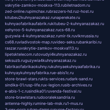
vskrytie-zamkov-moskva-113.ru
biletnadom.ru
zed-online.ru
pimchax.ru
brazzers-hd.ru
z-host.ru
kitubeu2kuhnyanazakaz.ru
naperekate.ru
kuhnyaofabrikaufabrik.ru
kitubeu-2-kuhnyanazakaz.ru
xehyroo-5-kuhnyanazakaz.ru
cs-68.ru
guzywia-4-kuhnyanazakaz.ru
mir-tk.ru
vlknrussia.ru
cs68.ru
vladivostok-map.ru
video-seks.ru
bankaribi.ru
raszar.ru
vskrytie-zamkov-moskva113.ru
lipetsktelecom.ru
tovudyi4kuhnyanazakaz.ru
seksuzb.ru
guzywia4kuhnyanazakaz.ru
fabrikaofabrikaokuhny.ru
kuhnyaekuhnyaafabrika.ru
kuhnyaykuhnyayfabrika.ru
e-abis1c.ru
store-brawl-stars.ru
kts-services.ru
dark-sand.ru
sindika-01.ru
sp-life.ru
x-legion.ru
sib-archives.ru
e-abis-1-c.ru
sindika01.ru
venda-festival.ru
store-brawlstars.ru
dooraleksandria.ru
antenna-highly.ru
mine-lab-msk.ru
1-mus.ru
3-sex-porn.ru
ban-damn.ru
purse-factory.ru