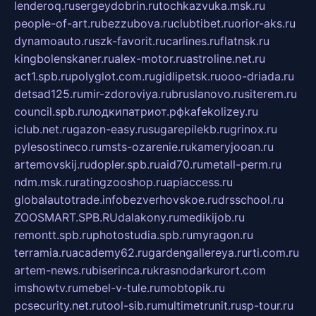
lenderoq.ru
sergeydobrin.ru
tochkazvuka.msk.ru
people-of-art.ru
bezzubova.ru
clubtibet.ru
orior-aks.ru
dynamoauto.ru
szk-favorit.ru
carlines.ru
flatnsk.ru
kingbolenskaner.ru
alex-motor.ru
astroline.net.ru
act1.spb.ru
polyglot.com.ru
gidlipetsk.ru
ooo-driada.ru
detsad125.ru
mir-zdoroviya.ru
bruslanovo.ru
siterem.ru
council.spb.ru
лодкипатриот.рф
kafekolizey.ru
iclub.net.ru
gazon-easy.ru
sugarepilekb.ru
grinox.ru
pylesostineco.ru
msts-ozarenie.ru
kameryjooan.ru
artemovskij.ru
dopler.spb.ru
aid70.ru
metall-perm.ru
ndm.msk.ru
ratingzooshop.ru
apiaccess.ru
globalautotrade.info
bezverhovskoe.ru
drsschool.ru
ZOOSMART.SPB.RU
dalakony.ru
medikijob.ru
remontt.spb.ru
photostudia.spb.ru
myragon.ru
terramia.ru
academy62.ru
gardengallereya.ru
rti.com.ru
artem-news.ru
biserinca.ru
krasnodarkurort.com
imshowtv.ru
mebel-v-tule.ru
mobtopik.ru
pcsecurity.net.ru
tool-sib.ru
multimetrunit.ru
sp-tour.ru