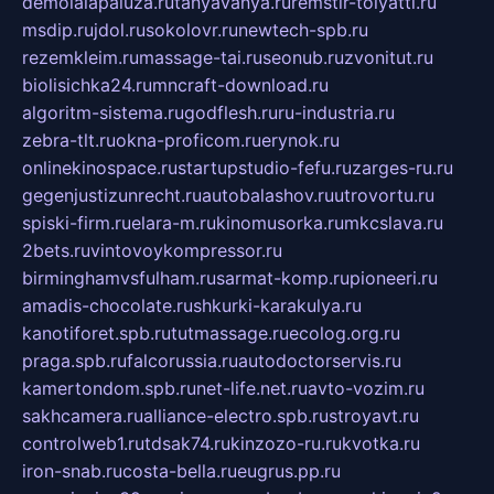
demolalapaluza.ru
tanyavanya.ru
remstir-tolyatti.ru
msdip.ru
jdol.ru
sokolovr.ru
newtech-spb.ru
rezemkleim.ru
massage-tai.ru
seonub.ru
zvonitut.ru
biolisichka24.ru
mncraft-download.ru
algoritm-sistema.ru
godflesh.ru
ru-industria.ru
zebra-tlt.ru
okna-proficom.ru
erynok.ru
onlinekinospace.ru
startupstudio-fefu.ru
zarges-ru.ru
gegenjustizunrecht.ru
autobalashov.ru
utrovortu.ru
spiski-firm.ru
elara-m.ru
kinomusorka.ru
mkcslava.ru
2bets.ru
vintovoykompressor.ru
birminghamvsfulham.ru
sarmat-komp.ru
pioneeri.ru
amadis-chocolate.ru
shkurki-karakulya.ru
kanotiforet.spb.ru
tutmassage.ru
ecolog.org.ru
praga.spb.ru
falcorussia.ru
autodoctorservis.ru
kamertondom.spb.ru
net-life.net.ru
avto-vozim.ru
sakhcamera.ru
alliance-electro.spb.ru
stroyavt.ru
controlweb1.ru
tdsak74.ru
kinzozo-ru.ru
kvotka.ru
iron-snab.ru
costa-bella.ru
eugrus.pp.ru