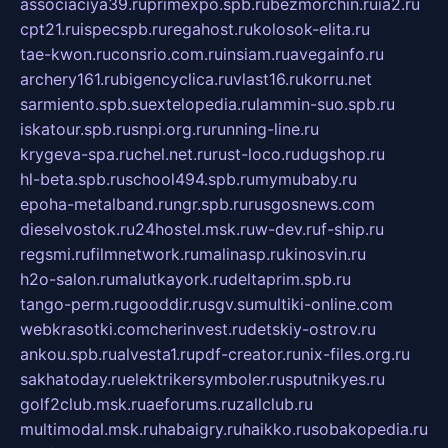
associaciya39.ru
primexpo.spb.ru
bezmorchin.ru
ia2.ru
cpt21.ru
ispecspb.ru
regahost.ru
kolosok-elita.ru
tae-kwon.ru
consrio.com.ru
insiam.ru
avegainfo.ru
archery161.ru
bigencyclica.ru
vlast16.ru
korru.net
sarmiento.spb.su
extelopedia.ru
lammin-suo.spb.ru
iskatour.spb.ru
snpi.org.ru
running-line.ru
krygeva-spa.ru
chel.net.ru
rust-loco.ru
dugshop.ru
hl-beta.spb.ru
school494.spb.ru
mymubaby.ru
epoha-metalband.ru
ngr.spb.ru
rusgosnews.com
dieselvostok.ru
24hostel.msk.ru
w-dev.ru
f-ship.ru
regsmi.ru
filmnetwork.ru
malinasp.ru
kinosvin.ru
h2o-salon.ru
malutkayork.ru
deltaprim.spb.ru
tango-perm.ru
gooddir.ru
sgv.su
multiki-online.com
webkrasotki.com
cherinvest.ru
detskiy-ostrov.ru
ankou.spb.ru
alvesta1.ru
pdf-creator.ru
nix-files.org.ru
sakhatoday.ru
elektrikersymboler.ru
sputnikyes.ru
golf2club.msk.ru
aeforums.ru
zallclub.ru
multimodal.msk.ru
habaigry.ru
haikko.ru
sobakopedia.ru