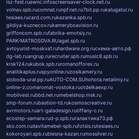
isz-fest.ru
ewnc.info
screensaver-clock.net.ru
volnav.spb.ru
comnat.ru
npf.net.ru
7bit.pp.ru
kalugatur.ru
tesiaes.ru
card.com.ru
kazanka.spb.ru
gildiya-kuznecov.ru
kameryboavision.ru
griffoncom.spb.ru
fabrika-emotsiy.ru
PARK-MATROSOVA.RU
agat.spb.ru
avtoyurist-moskva1.ru
hardware.org.ru
схема-авто.рф
dg-lab.ru
angrup.ru
recruiter.spb.ru
music8.spb.ru
krsk124.ru
kubok.spb.ru
romanofforex.ru
analitikaplus.ru
spyonline.ru
zosikamery.ru
sloboda-ural.pp.ru
AUTO-COM.SU
hohota.net
alimy.ru
online-z.com
aromat-vostoka.ru
otdelkaexp.ru
mobilvest.ru
bbd.net.ru
mebelshop.msk.ru
smp-forum.ru
bastion-td.ru
kosmoscreative.ru
avrmotors.ru
art-galadesign.ru
tiffany-c.ru
ecostep-samara.ru
d-p.spb.ru
галактика73.рф
sko.com.ru
davitamebel-spb.ru
fotsis.ru
tesiaes.ru
kokoroyari.spb.ru
blesna-kazan.ru
mossilver.ru