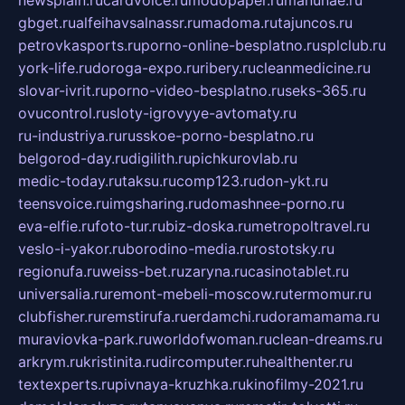
gbget.ru
alfeihavsalnassr.ru
madoma.ru
tajuncos.ru
petrovkasports.ru
porno-online-besplatno.ru
splclub.ru
york-life.ru
doroga-expo.ru
ribery.ru
cleanmedicine.ru
slovar-ivrit.ru
porno-video-besplatno.ru
seks-365.ru
ovucontrol.ru
sloty-igrovyye-avtomaty.ru
ru-industriya.ru
russkoe-porno-besplatno.ru
belgorod-day.ru
digilith.ru
pichkurovlab.ru
medic-today.ru
taksu.ru
comp123.ru
don-ykt.ru
teensvoice.ru
imgsharing.ru
domashnee-porno.ru
eva-elfie.ru
foto-tur.ru
biz-doska.ru
metropoltravel.ru
veslo-i-yakor.ru
borodino-media.ru
rostotsky.ru
regionufa.ru
weiss-bet.ru
zaryna.ru
casinotablet.ru
universalia.ru
remont-mebeli-moscow.ru
termomur.ru
clubfisher.ru
remstirufa.ru
erdamchi.ru
doramamama.ru
muraviovka-park.ru
worldofwoman.ru
clean-dreams.ru
arkrym.ru
kristinita.ru
dircomputer.ru
healthenter.ru
textexperts.ru
pivnaya-kruzhka.ru
kinofilmy-2021.ru