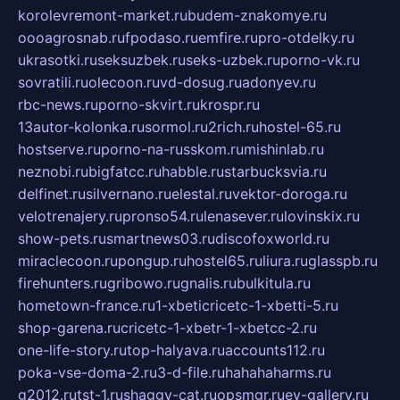
korolevremont-market.ru
budem-znakomye.ru
oooagrosnab.ru
fpodaso.ru
emfire.ru
pro-otdelky.ru
ukrasotki.ru
seksuzbek.ru
seks-uzbek.ru
porno-vk.ru
sovratili.ru
olecoon.ru
vd-dosug.ru
adonyev.ru
rbc-news.ru
porno-skvirt.ru
krospr.ru
13autor-kolonka.ru
sormol.ru
2rich.ru
hostel-65.ru
hostserve.ru
porno-na-russkom.ru
mishinlab.ru
neznobi.ru
bigfatcc.ru
habble.ru
starbucksvia.ru
delfinet.ru
silvernano.ru
elestal.ru
vektor-doroga.ru
velotrenajery.ru
pronso54.ru
lenasever.ru
lovinskix.ru
show-pets.ru
smartnews03.ru
discofoxworld.ru
miraclecoon.ru
pongup.ru
hostel65.ru
liura.ru
glasspb.ru
firehunters.ru
gribowo.ru
gnalis.ru
bulkitula.ru
hometown-france.ru
1-xbeticricetc-1-xbetti-5.ru
shop-garena.ru
cricetc-1-xbetr-1-xbetcc-2.ru
one-life-story.ru
top-halyava.ru
accounts112.ru
poka-vse-doma-2.ru
3-d-file.ru
hahahaharms.ru
g2012.ru
tst-1.ru
shaggy-cat.ru
opsmgr.ru
ev-gallery.ru