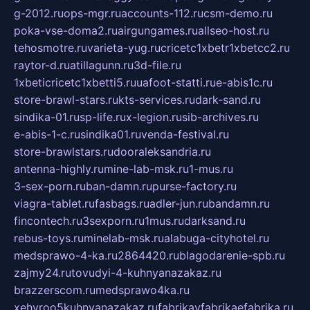
g-2012.ru
ops-mgr.ru
accounts-112.ru
csm-demo.ru
poka-vse-doma2.ru
airgungames.ru
allseo-host.ru
tehosmotre.ru
varieta-yug.ru
cricetc1xbetr1xbetcc2.ru
raytor-d.ru
atillagunn.ru
3d-file.ru
1xbeticricetc1xbetti5.ru
uafoot-statti.ru
e-abis1c.ru
store-brawl-stars.ru
kts-services.ru
dark-sand.ru
sindika-01.ru
sp-life.ru
x-legion.ru
sib-archives.ru
e-abis-1-c.ru
sindika01.ru
venda-festival.ru
store-brawlstars.ru
dooraleksandria.ru
antenna-highly.ru
mine-lab-msk.ru
1-mus.ru
3-sex-porn.ru
ban-damn.ru
purse-factory.ru
viagra-tablet.ru
fasbags.ru
adler-jun.ru
bandamn.ru
fincontech.ru
3sexporn.ru
1mus.ru
darksand.ru
rebus-toys.ru
minelab-msk.ru
alabuga-cityhotel.ru
medsprawo-4-ka.ru
2864420.ru
blagodarenie-spb.ru
zajmy24.ru
tovudyi-4-kuhnyanazakaz.ru
brazzerscom.ru
medsprawo4ka.ru
xehyroo5kuhnyanazakaz.ru
fabrikayfabrikaefabrika.ru