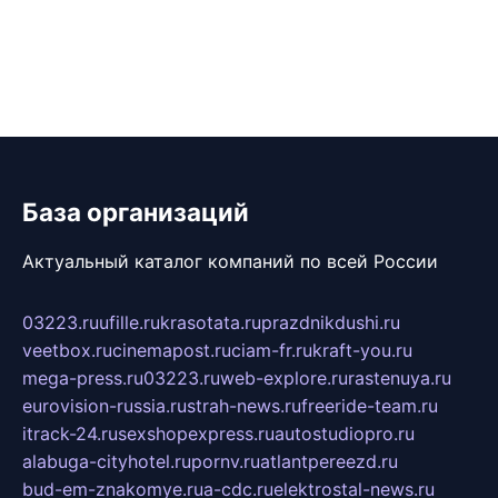
База организаций
Актуальный каталог компаний по всей России
03223.ru
ufille.ru
krasotata.ru
prazdnikdushi.ru
veetbox.ru
cinemapost.ru
ciam-fr.ru
kraft-you.ru
mega-press.ru
03223.ru
web-explore.ru
rastenuya.ru
eurovision-russia.ru
strah-news.ru
freeride-team.ru
itrack-24.ru
sexshopexpress.ru
autostudiopro.ru
alabuga-cityhotel.ru
pornv.ru
atlantpereezd.ru
bud-em-znakomye.ru
a-cdc.ru
elektrostal-news.ru