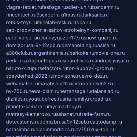
viagra-tablet.ru
fasbags.ru
adler-jun.ru
bandamn.ru
fincontech.ru
3sexporn.ru
1mus.ru
darksand.ru
rebus-toys.ru
minelab-msk.ru
rtdco.ru
seo-prodvizhenie-sajtov-stroitelnyh-kompanij.ru
card-voice.ru
rulonnyygazon177.ru
snow-guard.ru
domizbrusa-9x12spb.ru
demaholding.ru
aalse.ru
a380club.ru
argentinamia.ru
perkoka.ru
movie-one.ru
perk-oka.ru
g-octopus.ru
sibarchives.ru
andreislyusar.ru
naruto-x.ru
pursefactory.ru
tor-lyubov-i-grom.ru
spayderhed-2022.ru
movieone.ru
evro-dez.ru
webamator.ru
ma-absolut1.ru
avtopomosch27.ru
nv-750.ru
news-plain.ru
nertansaga.ru
delanalad.ru
dizfiles.ru
youtubefree.ru
aria-family.ru
roadli.ru
planeta-samara.ru
mysmartbuy.ru
matrasy-kemerovo.ru
ashanet.ru
trade-farm.ru
dotcustoms.ru
domizbrusa9x12spb.ru
autodamp.ru
narasimha.ru
djcommodities.ru
nv750.ru
x-ton.ru
newsplain.ru
cardvoice.ru
modopaper.ru
manunae.ru