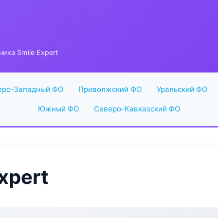
ника Smile Expert
еро-Западный ФО
Приволжский ФО
Уральский ФО
Южный ФО
Северо-Кавказский ФО
xpert