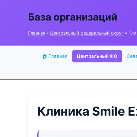
База организаций
Главная
»
Центральный федеральный округ
» Кли
🏠 Главная
Центральный ФО
Сев
Клиника Smile E