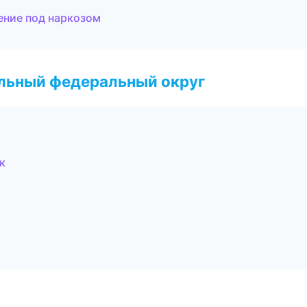
ение под наркозом
альный федеральный округ
к