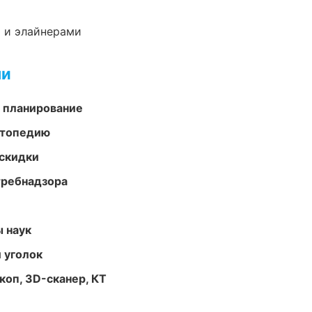
 и элайнерами
ми
 планирование
ортопедию
скидки
требнадзора
ы наук
 уголок
оп, 3D-сканер, КТ