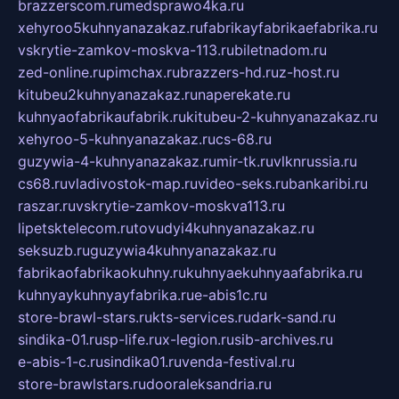
brazzerscom.ru
medsprawo4ka.ru
xehyroo5kuhnyanazakaz.ru
fabrikayfabrikaefabrika.ru
vskrytie-zamkov-moskva-113.ru
biletnadom.ru
zed-online.ru
pimchax.ru
brazzers-hd.ru
z-host.ru
kitubeu2kuhnyanazakaz.ru
naperekate.ru
kuhnyaofabrikaufabrik.ru
kitubeu-2-kuhnyanazakaz.ru
xehyroo-5-kuhnyanazakaz.ru
cs-68.ru
guzywia-4-kuhnyanazakaz.ru
mir-tk.ru
vlknrussia.ru
cs68.ru
vladivostok-map.ru
video-seks.ru
bankaribi.ru
raszar.ru
vskrytie-zamkov-moskva113.ru
lipetsktelecom.ru
tovudyi4kuhnyanazakaz.ru
seksuzb.ru
guzywia4kuhnyanazakaz.ru
fabrikaofabrikaokuhny.ru
kuhnyaekuhnyaafabrika.ru
kuhnyaykuhnyayfabrika.ru
e-abis1c.ru
store-brawl-stars.ru
kts-services.ru
dark-sand.ru
sindika-01.ru
sp-life.ru
x-legion.ru
sib-archives.ru
e-abis-1-c.ru
sindika01.ru
venda-festival.ru
store-brawlstars.ru
dooraleksandria.ru