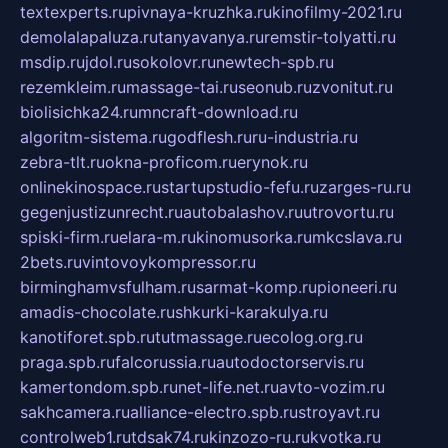
textexperts.ru
pivnaya-kruzhka.ru
kinofilmy-2021.ru
demolalapaluza.ru
tanyavanya.ru
remstir-tolyatti.ru
msdip.ru
jdol.ru
sokolovr.ru
newtech-spb.ru
rezemkleim.ru
massage-tai.ru
seonub.ru
zvonitut.ru
biolisichka24.ru
mncraft-download.ru
algoritm-sistema.ru
godflesh.ru
ru-industria.ru
zebra-tlt.ru
okna-proficom.ru
erynok.ru
onlinekinospace.ru
startupstudio-fefu.ru
zarges-ru.ru
gegenjustizunrecht.ru
autobalashov.ru
utrovortu.ru
spiski-firm.ru
elara-m.ru
kinomusorka.ru
mkcslava.ru
2bets.ru
vintovoykompressor.ru
birminghamvsfulham.ru
sarmat-komp.ru
pioneeri.ru
amadis-chocolate.ru
shkurki-karakulya.ru
kanotiforet.spb.ru
tutmassage.ru
ecolog.org.ru
praga.spb.ru
falcorussia.ru
autodoctorservis.ru
kamertondom.spb.ru
net-life.net.ru
avto-vozim.ru
sakhcamera.ru
alliance-electro.spb.ru
stroyavt.ru
controlweb1.ru
tdsak74.ru
kinzozo-ru.ru
kvotka.ru