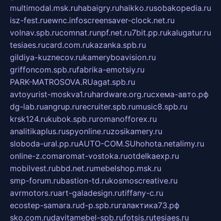
multimodal.msk.ru
habaigry.ru
haikko.ru
sobakopedia.ru
isz-fest.ru
ewnc.info
screensaver-clock.net.ru
volnav.spb.ru
comnat.ru
npf.net.ru
7bit.pp.ru
kalugatur.ru
tesiaes.ru
card.com.ru
kazanka.spb.ru
gildiya-kuznecov.ru
kameryboavision.ru
griffoncom.spb.ru
fabrika-emotsiy.ru
PARK-MATROSOVA.RU
agat.spb.ru
avtoyurist-moskva1.ru
hardware.org.ru
схема-авто.рф
dg-lab.ru
angrup.ru
recruiter.spb.ru
music8.spb.ru
krsk124.ru
kubok.spb.ru
romanofforex.ru
analitikaplus.ru
spyonline.ru
zosikamery.ru
sloboda-ural.pp.ru
AUTO-COM.SU
hohota.net
alimy.ru
online-z.com
aromat-vostoka.ru
otdelkaexp.ru
mobilvest.ru
bbd.net.ru
mebelshop.msk.ru
smp-forum.ru
bastion-td.ru
kosmoscreative.ru
avrmotors.ru
art-galadesign.ru
tiffany-c.ru
ecostep-samara.ru
d-p.spb.ru
галактика73.рф
sko.com.ru
davitamebel-spb.ru
fotsis.ru
tesiaes.ru