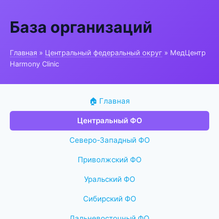
База организаций
Главная
»
Центральный федеральный округ
» МедЦентр
Harmony Clinic
🏠 Главная
Центральный ФО
Северо-Западный ФО
Приволжский ФО
Уральский ФО
Сибирский ФО
Дальневосточный ФО