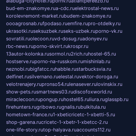
alabuga-cityhotel.ru
pornv.ru
atlantpereezd.ru
bud-em-znakomye.ru
a-cdc.ru
elektrostal-news.ru
korolevremont-market.ru
budem-znakomye.ru
oooagrosnab.ru
fpodaso.ru
emfire.ru
pro-otdelky.ru
ukrasotki.ru
seksuzbek.ru
seks-uzbek.ru
porno-vk.ru
sovratili.ru
olecoon.ru
vd-dosug.ru
adonyev.ru
rbc-news.ru
porno-skvirt.ru
krospr.ru
13autor-kolonka.ru
sormol.ru
2rich.ru
hostel-65.ru
hostserve.ru
porno-na-russkom.ru
mishinlab.ru
neznobi.ru
bigfatcc.ru
habble.ru
starbucksvia.ru
delfinet.ru
silvernano.ru
elestal.ru
vektor-doroga.ru
velotrenajery.ru
pronso54.ru
lenasever.ru
lovinskix.ru
show-pets.ru
smartnews03.ru
discofoxworld.ru
miraclecoon.ru
pongup.ru
hostel65.ru
liura.ru
glasspb.ru
firehunters.ru
gribowo.ru
gnalis.ru
bulkitula.ru
hometown-france.ru
1-xbeticricetc-1-xbetti-5.ru
shop-garena.ru
cricetc-1-xbetr-1-xbetcc-2.ru
one-life-story.ru
top-halyava.ru
accounts112.ru