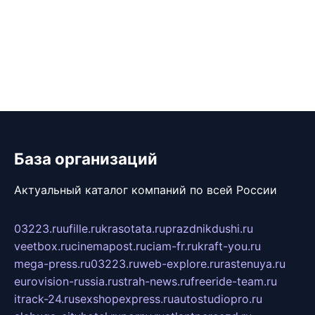
База организаций
Актуальный каталог компаний по всей России
03223.ru
ufille.ru
krasotata.ru
prazdnikdushi.ru
veetbox.ru
cinemapost.ru
ciam-fr.ru
kraft-you.ru
mega-press.ru
03223.ru
web-explore.ru
rastenuya.ru
eurovision-russia.ru
strah-news.ru
freeride-team.ru
itrack-24.ru
sexshopexpress.ru
autostudiopro.ru