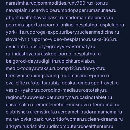
narasimha.ru
djcommodities.ru
nv750.ru
x-ton.ru
newsplain.ru
cardvoice.ru
modopaper.ru
manunae.ru
gbget.ru
alfeihavsalnassr.ru
madoma.ru
tajuncos.ru
petrovkasports.ru
porno-online-besplatno.ru
splclub.ru
york-life.ru
doroga-expo.ru
ribery.ru
cleanmedicine.ru
slovar-ivrit.ru
porno-video-besplatno.ru
seks-365.ru
ovucontrol.ru
sloty-igrovyye-avtomaty.ru
ru-industriya.ru
russkoe-porno-besplatno.ru
belgorod-day.ru
digilith.ru
pichkurovlab.ru
medic-today.ru
taksu.ru
comp123.ru
don-ykt.ru
teensvoice.ru
imgsharing.ru
domashnee-porno.ru
eva-elfie.ru
foto-tur.ru
biz-doska.ru
metropoltravel.ru
veslo-i-yakor.ru
borodino-media.ru
rostotsky.ru
regionufa.ru
weiss-bet.ru
zaryna.ru
casinotablet.ru
universalia.ru
remont-mebeli-moscow.ru
termomur.ru
clubfisher.ru
remstirufa.ru
erdamchi.ru
doramamama.ru
muraviovka-park.ru
worldofwoman.ru
clean-dreams.ru
arkrym.ru
kristinita.ru
dircomputer.ru
healthenter.ru