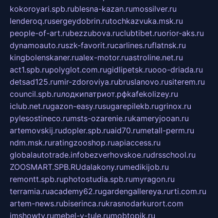
kokoroyari.spb.ru
blesna-kazan.ru
mossilver.ru
lenderoq.ru
sergeydobrin.ru
tochkazvuka.msk.ru
people-of-art.ru
bezzubova.ru
clubtibet.ru
orior-aks.ru
dynamoauto.ru
szk-favorit.ru
carlines.ru
flatnsk.ru
kingbolenskaner.ru
alex-motor.ru
astroline.net.ru
act1.spb.ru
polyglot.com.ru
gidlipetsk.ru
ooo-driada.ru
detsad125.ru
mir-zdoroviya.ru
bruslanovo.ru
siterem.ru
council.spb.ru
лодкипатриот.рф
kafekolizey.ru
iclub.net.ru
gazon-easy.ru
sugarepilekb.ru
grinox.ru
pylesostineco.ru
msts-ozarenie.ru
kameryjooan.ru
artemovskij.ru
dopler.spb.ru
aid70.ru
metall-perm.ru
ndm.msk.ru
ratingzooshop.ru
apiaccess.ru
globalautotrade.info
bezverhovskoe.ru
drsschool.ru
ZOOSMART.SPB.RU
dalakony.ru
medikijob.ru
remontt.spb.ru
photostudia.spb.ru
myragon.ru
terramia.ru
academy62.ru
gardengallereya.ru
rti.com.ru
artem-news.ru
biserinca.ru
krasnodarkurort.com
imshowtv.ru
mebel-v-tule.ru
mobtopik.ru