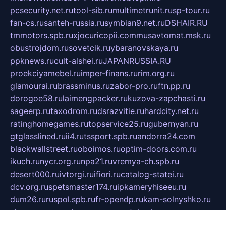
pcsecurity.net.ru
tool-sib.ru
multimetrunit.ru
sp-tour.ru
fan-cs.ru
santeh-russia.ru
symbian9.net.ru
DSHAIR.RU
tmmotors.spb.ru
xjocuricopii.com
musavtomat.msk.ru
obustrojdom.ru
sovetcik.ru
ybaranovskaya.ru
ppknews.ru
cult-alshei.ru
JAPANRUSSIA.RU
proekciyamebel.ru
imper-finans.ru
rim.org.ru
glamourai.ru
brassminus.ru
zabor-pro.ru
ftn.pp.ru
dorogoe58.ru
laimengpacker.ru
kuzova-zapchasti.ru
sageerp.ru
taxodrom.ru
dsrazvitie.ru
hardcity.net.ru
ratinghomegames.ru
topservice25.ru
gubernyan.ru
gtglasslined.ru
ii4.ru
tssport.spb.ru
andorra24.com
blackwallstreet.ru
oboimos.ru
optim-doors.com.ru
ikuch.ru
nycr.org.ru
npa21.ru
vremya-ch.spb.ru
desert000.ru
ivtorgi.ru
ifiori.ru
catalog-statei.ru
dcv.org.ru
spetsmaster174.ru
ipkameryhiseeu.ru
dum26.ru
ruspol.spb.ru
fr-opendp.ru
kam-solnyshko.ru
cheyenne-arapaho.ru
sevzapmetal.spb.ru
ted-lapidus.spb.ru
parasite-eliminator.ru