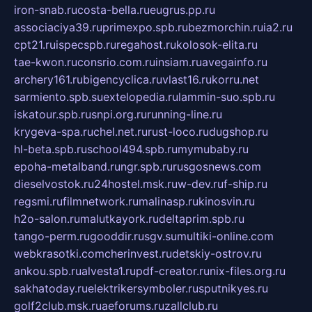
iron-snab.ru
costa-bella.ru
eugrus.pp.ru
associaciya39.ru
primexpo.spb.ru
bezmorchin.ru
ia2.ru
cpt21.ru
ispecspb.ru
regahost.ru
kolosok-elita.ru
tae-kwon.ru
consrio.com.ru
insiam.ru
avegainfo.ru
archery161.ru
bigencyclica.ru
vlast16.ru
korru.net
sarmiento.spb.su
extelopedia.ru
lammin-suo.spb.ru
iskatour.spb.ru
snpi.org.ru
running-line.ru
krygeva-spa.ru
chel.net.ru
rust-loco.ru
dugshop.ru
hl-beta.spb.ru
school494.spb.ru
mymubaby.ru
epoha-metalband.ru
ngr.spb.ru
rusgosnews.com
dieselvostok.ru
24hostel.msk.ru
w-dev.ru
f-ship.ru
regsmi.ru
filmnetwork.ru
malinasp.ru
kinosvin.ru
h2o-salon.ru
malutkayork.ru
deltaprim.spb.ru
tango-perm.ru
gooddir.ru
sgv.su
multiki-online.com
webkrasotki.com
cherinvest.ru
detskiy-ostrov.ru
ankou.spb.ru
alvesta1.ru
pdf-creator.ru
nix-files.org.ru
sakhatoday.ru
elektrikersymboler.ru
sputnikyes.ru
golf2club.msk.ru
aeforums.ru
zallclub.ru