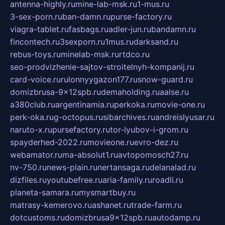
antenna-highly.ru
mine-lab-msk.ru
1-mus.ru
3-sex-porn.ru
ban-damn.ru
purse-factory.ru
viagra-tablet.ru
fasbags.ru
adler-jun.ru
bandamn.ru
fincontech.ru
3sexporn.ru
1mus.ru
darksand.ru
rebus-toys.ru
minelab-msk.ru
rtdco.ru
seo-prodvizhenie-sajtov-stroitelnyh-kompanij.ru
card-voice.ru
rulonnyygazon177.ru
snow-guard.ru
domizbrusa-9x12spb.ru
demaholding.ru
aalse.ru
a380club.ru
argentinamia.ru
perkoka.ru
movie-one.ru
perk-oka.ru
g-octopus.ru
sibarchives.ru
andreislyusar.ru
naruto-x.ru
pursefactory.ru
tor-lyubov-i-grom.ru
spayderhed-2022.ru
movieone.ru
evro-dez.ru
webamator.ru
ma-absolut1.ru
avtopomosch27.ru
nv-750.ru
news-plain.ru
nertansaga.ru
delanalad.ru
dizfiles.ru
youtubefree.ru
aria-family.ru
roadli.ru
planeta-samara.ru
mysmartbuy.ru
matrasy-kemerovo.ru
ashanet.ru
trade-farm.ru
dotcustoms.ru
domizbrusa9x12spb.ru
autodamp.ru