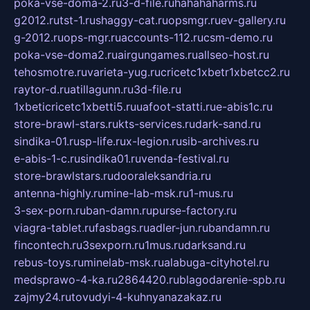
poka-vse-doma-2.ru
3-d-file.ru
hahahaharms.ru
g2012.ru
tst-1.ru
shaggy-cat.ru
opsmgr.ru
ev-gallery.ru
g-2012.ru
ops-mgr.ru
accounts-112.ru
csm-demo.ru
poka-vse-doma2.ru
airgungames.ru
allseo-host.ru
tehosmotre.ru
varieta-yug.ru
cricetc1xbetr1xbetcc2.ru
raytor-d.ru
atillagunn.ru
3d-file.ru
1xbeticricetc1xbetti5.ru
uafoot-statti.ru
e-abis1c.ru
store-brawl-stars.ru
kts-services.ru
dark-sand.ru
sindika-01.ru
sp-life.ru
x-legion.ru
sib-archives.ru
e-abis-1-c.ru
sindika01.ru
venda-festival.ru
store-brawlstars.ru
dooraleksandria.ru
antenna-highly.ru
mine-lab-msk.ru
1-mus.ru
3-sex-porn.ru
ban-damn.ru
purse-factory.ru
viagra-tablet.ru
fasbags.ru
adler-jun.ru
bandamn.ru
fincontech.ru
3sexporn.ru
1mus.ru
darksand.ru
rebus-toys.ru
minelab-msk.ru
alabuga-cityhotel.ru
medsprawo-4-ka.ru
2864420.ru
blagodarenie-spb.ru
zajmy24.ru
tovudyi-4-kuhnyanazakaz.ru