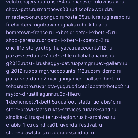
velotrenajery.ru
pronso54.ru
lenasever.ru
lovinskix.ru
show-pets.ru
smartnews03.ru
discofoxworld.ru
miraclecoon.ru
pongup.ru
hostel65.ru
liura.ru
glasspb.ru
firehunters.ru
gribowo.ru
gnalis.ru
bulkitula.ru
hometown-france.ru
1-xbeticricetc-1-xbetti-5.ru
shop-garena.ru
cricetc-1-xbetr-1-xbetcc-2.ru
one-life-story.ru
top-halyava.ru
accounts112.ru
poka-vse-doma-2.ru
3-d-file.ru
hahahaharms.ru
g2012.ru
tst-1.ru
shaggy-cat.ru
opsmgr.ru
ev-gallery.ru
g-2012.ru
ops-mgr.ru
accounts-112.ru
csm-demo.ru
poka-vse-doma2.ru
airgungames.ru
allseo-host.ru
tehosmotre.ru
varieta-yug.ru
cricetc1xbetr1xbetcc2.ru
raytor-d.ru
atillagunn.ru
3d-file.ru
1xbeticricetc1xbetti5.ru
uafoot-statti.ru
e-abis1c.ru
store-brawl-stars.ru
kts-services.ru
dark-sand.ru
sindika-01.ru
sp-life.ru
x-legion.ru
sib-archives.ru
e-abis-1-c.ru
sindika01.ru
venda-festival.ru
store-brawlstars.ru
dooraleksandria.ru