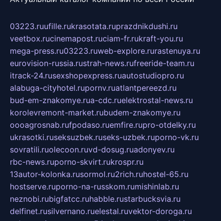
03223.ru
ufille.ru
krasotata.ru
prazdnikdushi.ru
veetbox.ru
cinemapost.ru
ciam-fr.ru
kraft-you.ru
mega-press.ru
03223.ru
web-explore.ru
rastenuya.ru
eurovision-russia.ru
strah-news.ru
freeride-team.ru
itrack-24.ru
sexshopexpress.ru
autostudiopro.ru
alabuga-cityhotel.ru
pornv.ru
atlantpereezd.ru
bud-em-znakomye.ru
a-cdc.ru
elektrostal-news.ru
korolevremont-market.ru
budem-znakomye.ru
oooagrosnab.ru
fpodaso.ru
emfire.ru
pro-otdelky.ru
ukrasotki.ru
seksuzbek.ru
seks-uzbek.ru
porno-vk.ru
sovratili.ru
olecoon.ru
vd-dosug.ru
adonyev.ru
rbc-news.ru
porno-skvirt.ru
krospr.ru
13autor-kolonka.ru
sormol.ru
2rich.ru
hostel-65.ru
hostserve.ru
porno-na-russkom.ru
mishinlab.ru
neznobi.ru
bigfatcc.ru
habble.ru
starbucksvia.ru
delfinet.ru
silvernano.ru
elestal.ru
vektor-doroga.ru