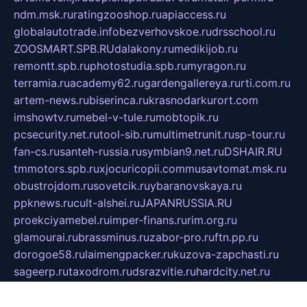
ndm.msk.ru
ratingzooshop.ru
apiaccess.ru
globalautotrade.info
bezverhovskoe.ru
drsschool.ru
ZOOSMART.SPB.RU
dalakony.ru
medikijob.ru
remontt.spb.ru
photostudia.spb.ru
myragon.ru
terramia.ru
academy62.ru
gardengallereya.ru
rti.com.ru
artem-news.ru
biserinca.ru
krasnodarkurort.com
imshowtv.ru
mebel-v-tule.ru
mobtopik.ru
pcsecurity.net.ru
tool-sib.ru
multimetrunit.ru
sp-tour.ru
fan-cs.ru
santeh-russia.ru
symbian9.net.ru
DSHAIR.RU
tmmotors.spb.ru
xjocuricopii.com
musavtomat.msk.ru
obustrojdom.ru
sovetcik.ru
ybaranovskaya.ru
ppknews.ru
cult-alshei.ru
JAPANRUSSIA.RU
proekciyamebel.ru
imper-finans.ru
rim.org.ru
glamourai.ru
brassminus.ru
zabor-pro.ru
ftn.pp.ru
dorogoe58.ru
laimengpacker.ru
kuzova-zapchasti.ru
sageerp.ru
taxodrom.ru
dsrazvitie.ru
hardcity.net.ru
ratinghomegames.ru
topservice25.ru
gubernyan.ru
gtglasslined.ru
ii4.ru
tssport.spb.ru
andorra24.com