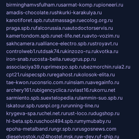
birminghamvsfulham.ru
sarmat-komp.ru
pioneeri.ru
amadis-chocolate.ru
shkurki-karakulya.ru
kanotiforet.spb.ru
tutmassage.ru
ecolog.org.ru
praga.spb.ru
falcorussia.ru
autodoctorservis.ru
kamertondom.spb.ru
net-life.net.ru
avto-vozim.ru
sakhcamera.ru
alliance-electro.spb.ru
stroyavt.ru
controlweb1.ru
tdsak74.ru
kinzozo-ru.ru
kvotka.ru
iron-snab.ru
costa-bella.ru
eugrus.pp.ru
associaciya39.ru
primexpo.spb.ru
bezmorchin.ru
ia2.ru
cpt21.ru
ispecspb.ru
regahost.ru
kolosok-elita.ru
tae-kwon.ru
consrio.com.ru
insiam.ru
avegainfo.ru
archery161.ru
bigencyclica.ru
vlast16.ru
korru.net
sarmiento.spb.su
extelopedia.ru
lammin-suo.spb.ru
iskatour.spb.ru
snpi.org.ru
running-line.ru
krygeva-spa.ru
chel.net.ru
rust-loco.ru
dugshop.ru
hl-beta.spb.ru
school494.spb.ru
mymubaby.ru
epoha-metalband.ru
ngr.spb.ru
rusgosnews.com
dieselvostok.ru
24hostel.msk.ru
w-dev.ru
f-ship.ru