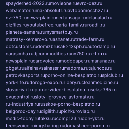
spayderhed-2022.ru
movieone.ru
evro-dez.ru
webamator.ru
ma-absolut1.ru
avtopomosch27.ru
nv-750.ru
news-plain.ru
nertansaga.ru
delanalad.ru
dizfiles.ru
youtubefree.ru
aria-family.ru
roadli.ru
planeta-samara.ru
mysmartbuy.ru
matrasy-kemerovo.ru
ashanet.ru
trade-farm.ru
dotcustoms.ru
domizbrusa9x12spb.ru
autodamp.ru
narasimha.ru
djcommodities.ru
nv750.ru
x-ton.ru
newsplain.ru
cardvoice.ru
modopaper.ru
manunae.ru
gbget.ru
alfeihavsalnassr.ru
madoma.ru
tajuncos.ru
petrovkasports.ru
porno-online-besplatno.ru
splclub.ru
york-life.ru
doroga-expo.ru
ribery.ru
cleanmedicine.ru
slovar-ivrit.ru
porno-video-besplatno.ru
seks-365.ru
ovucontrol.ru
sloty-igrovyye-avtomaty.ru
ru-industriya.ru
russkoe-porno-besplatno.ru
belgorod-day.ru
digilith.ru
pichkurovlab.ru
medic-today.ru
taksu.ru
comp123.ru
don-ykt.ru
teensvoice.ru
imgsharing.ru
domashnee-porno.ru