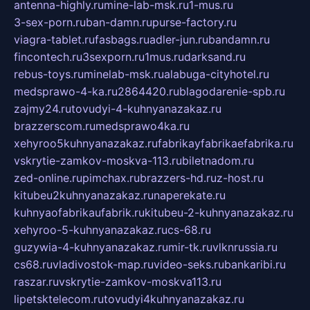
antenna-highly.ru
mine-lab-msk.ru
1-mus.ru
3-sex-porn.ru
ban-damn.ru
purse-factory.ru
viagra-tablet.ru
fasbags.ru
adler-jun.ru
bandamn.ru
fincontech.ru
3sexporn.ru
1mus.ru
darksand.ru
rebus-toys.ru
minelab-msk.ru
alabuga-cityhotel.ru
medsprawo-4-ka.ru
2864420.ru
blagodarenie-spb.ru
zajmy24.ru
tovudyi-4-kuhnyanazakaz.ru
brazzerscom.ru
medsprawo4ka.ru
xehyroo5kuhnyanazakaz.ru
fabrikayfabrikaefabrika.ru
vskrytie-zamkov-moskva-113.ru
biletnadom.ru
zed-online.ru
pimchax.ru
brazzers-hd.ru
z-host.ru
kitubeu2kuhnyanazakaz.ru
naperekate.ru
kuhnyaofabrikaufabrik.ru
kitubeu-2-kuhnyanazakaz.ru
xehyroo-5-kuhnyanazakaz.ru
cs-68.ru
guzywia-4-kuhnyanazakaz.ru
mir-tk.ru
vlknrussia.ru
cs68.ru
vladivostok-map.ru
video-seks.ru
bankaribi.ru
raszar.ru
vskrytie-zamkov-moskva113.ru
lipetsktelecom.ru
tovudyi4kuhnyanazakaz.ru