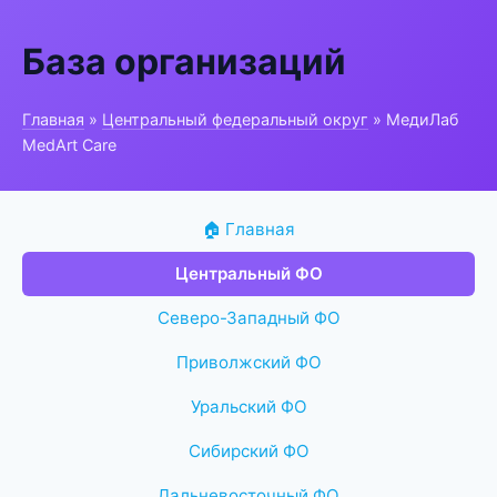
База организаций
Главная
»
Центральный федеральный округ
» МедиЛаб
MedArt Care
🏠 Главная
Центральный ФО
Северо-Западный ФО
Приволжский ФО
Уральский ФО
Сибирский ФО
Дальневосточный ФО