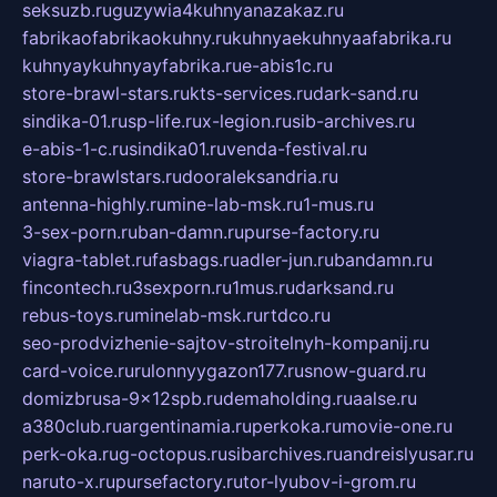
seksuzb.ru
guzywia4kuhnyanazakaz.ru
fabrikaofabrikaokuhny.ru
kuhnyaekuhnyaafabrika.ru
kuhnyaykuhnyayfabrika.ru
e-abis1c.ru
store-brawl-stars.ru
kts-services.ru
dark-sand.ru
sindika-01.ru
sp-life.ru
x-legion.ru
sib-archives.ru
e-abis-1-c.ru
sindika01.ru
venda-festival.ru
store-brawlstars.ru
dooraleksandria.ru
antenna-highly.ru
mine-lab-msk.ru
1-mus.ru
3-sex-porn.ru
ban-damn.ru
purse-factory.ru
viagra-tablet.ru
fasbags.ru
adler-jun.ru
bandamn.ru
fincontech.ru
3sexporn.ru
1mus.ru
darksand.ru
rebus-toys.ru
minelab-msk.ru
rtdco.ru
seo-prodvizhenie-sajtov-stroitelnyh-kompanij.ru
card-voice.ru
rulonnyygazon177.ru
snow-guard.ru
domizbrusa-9x12spb.ru
demaholding.ru
aalse.ru
a380club.ru
argentinamia.ru
perkoka.ru
movie-one.ru
perk-oka.ru
g-octopus.ru
sibarchives.ru
andreislyusar.ru
naruto-x.ru
pursefactory.ru
tor-lyubov-i-grom.ru