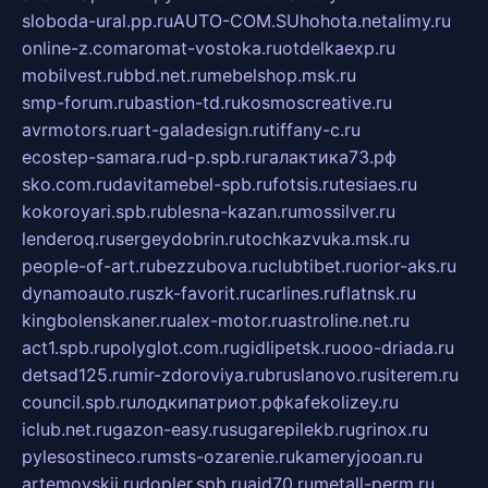
sloboda-ural.pp.ru
AUTO-COM.SU
hohota.net
alimy.ru
online-z.com
aromat-vostoka.ru
otdelkaexp.ru
mobilvest.ru
bbd.net.ru
mebelshop.msk.ru
smp-forum.ru
bastion-td.ru
kosmoscreative.ru
avrmotors.ru
art-galadesign.ru
tiffany-c.ru
ecostep-samara.ru
d-p.spb.ru
галактика73.рф
sko.com.ru
davitamebel-spb.ru
fotsis.ru
tesiaes.ru
kokoroyari.spb.ru
blesna-kazan.ru
mossilver.ru
lenderoq.ru
sergeydobrin.ru
tochkazvuka.msk.ru
people-of-art.ru
bezzubova.ru
clubtibet.ru
orior-aks.ru
dynamoauto.ru
szk-favorit.ru
carlines.ru
flatnsk.ru
kingbolenskaner.ru
alex-motor.ru
astroline.net.ru
act1.spb.ru
polyglot.com.ru
gidlipetsk.ru
ooo-driada.ru
detsad125.ru
mir-zdoroviya.ru
bruslanovo.ru
siterem.ru
council.spb.ru
лодкипатриот.рф
kafekolizey.ru
iclub.net.ru
gazon-easy.ru
sugarepilekb.ru
grinox.ru
pylesostineco.ru
msts-ozarenie.ru
kameryjooan.ru
artemovskij.ru
dopler.spb.ru
aid70.ru
metall-perm.ru