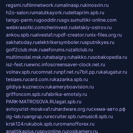
regsmi.ru
filmnetwork.ru
malinasp.ru
kinosvin.ru
h2o-salon.ru
malutkayork.ru
deltaprim.spb.ru
tango-perm.ru
gooddir.ru
sgv.su
multiki-online.com
webkrasotki.com
cherinvest.ru
detskiy-ostrov.ru
ankou.spb.ru
alvesta1.ru
pdf-creator.ru
nix-files.org.ru
sakhatoday.ru
elektrikersymboler.ru
sputnikyes.ru
golf2club.msk.ru
aeforums.ru
zallclub.ru
multimodal.msk.ru
habaigry.ru
haikko.ru
sobakopedia.ru
isz-fest.ru
ewnc.info
screensaver-clock.net.ru
volnav.spb.ru
comnat.ru
npf.net.ru
7bit.pp.ru
kalugatur.ru
tesiaes.ru
card.com.ru
kazanka.spb.ru
gildiya-kuznecov.ru
kameryboavision.ru
griffoncom.spb.ru
fabrika-emotsiy.ru
PARK-MATROSOVA.RU
agat.spb.ru
avtoyurist-moskva1.ru
hardware.org.ru
схема-авто.рф
dg-lab.ru
angrup.ru
recruiter.spb.ru
music8.spb.ru
krsk124.ru
kubok.spb.ru
romanofforex.ru
analitikaplus.ru
spyonline.ru
zosikamery.ru