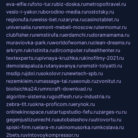
eva-elfie.ru
foto-tur.ru
biz-doska.ru
metropoltravel.ru
veslo-i-yakor.ru
borodino-media.ru
rostotsky.ru
regionufa.ru
weiss-bet.ru
zaryna.ru
casinotablet.ru
universalia.ru
remont-mebeli-moscow.ru
termomur.ru
clubfisher.ru
remstirufa.ru
erdamchi.ru
doramamama.ru
muraviovka-park.ru
worldofwoman.ru
clean-dreams.ru
arkrym.ru
kristinita.ru
dircomputer.ru
healthenter.ru
textexperts.ru
pivnaya-kruzhka.ru
kinofilmy-2021.ru
demolalapaluza.ru
tanyavanya.ru
remstir-tolyatti.ru
msdip.ru
jdol.ru
sokolovr.ru
newtech-spb.ru
rezemkleim.ru
massage-tai.ru
seonub.ru
zvonitut.ru
biolisichka24.ru
mncraft-download.ru
algoritm-sistema.ru
godflesh.ru
ru-industria.ru
zebra-tlt.ru
okna-proficom.ru
erynok.ru
onlinekinospace.ru
startupstudio-fefu.ru
zarges-ru.ru
gegenjustizunrecht.ru
autobalashov.ru
utrovortu.ru
spiski-firm.ru
elara-m.ru
kinomusorka.ru
mkcslava.ru
2bets.ru
vintovoykompressor.ru