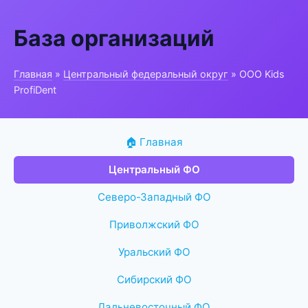
База организаций
Главная
»
Центральный федеральный округ
» ООО Kids
ProfiDent
🏠 Главная
Центральный ФО
Северо-Западный ФО
Приволжский ФО
Уральский ФО
Сибирский ФО
Дальневосточный ФО