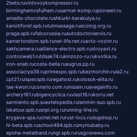
2bets.ru
vintovoykompressor.ru
birminghamvsfulham.ru
sarmat-komp.ru
pioneeri.ru
amadis-chocolate.ru
shkurki-karakulya.ru
kanotiforet.spb.ru
tutmassage.ru
ecolog.org.ru
praga.spb.ru
falcorussia.ru
autodoctorservis.ru
kamertondom.spb.ru
net-life.net.ru
avto-vozim.ru
sakhcamera.ru
alliance-electro.spb.ru
stroyavt.ru
controlweb1.ru
tdsak74.ru
kinzozo-ru.ru
kvotka.ru
iron-snab.ru
costa-bella.ru
eugrus.pp.ru
associaciya39.ru
primexpo.spb.ru
bezmorchin.ru
ia2.ru
cpt21.ru
ispecspb.ru
regahost.ru
kolosok-elita.ru
tae-kwon.ru
consrio.com.ru
insiam.ru
avegainfo.ru
archery161.ru
bigencyclica.ru
vlast16.ru
korru.net
sarmiento.spb.su
extelopedia.ru
lammin-suo.spb.ru
iskatour.spb.ru
snpi.org.ru
running-line.ru
krygeva-spa.ru
chel.net.ru
rust-loco.ru
dugshop.ru
hl-beta.spb.ru
school494.spb.ru
mymubaby.ru
epoha-metalband.ru
ngr.spb.ru
rusgosnews.com