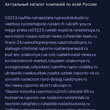
Актуальный каталог компаний по всей России
03223.ru
ufille.ru
krasotata.ru
prazdnikdushi.ru
veetbox.ru
cinemapost.ru
ciam-fr.ru
kraft-you.ru
mega-press.ru
03223.ru
web-explore.ru
rastenuya.ru
eurovision-russia.ru
strah-news.ru
freeride-team.ru
itrack-24.ru
sexshopexpress.ru
autostudiopro.ru
alabuga-cityhotel.ru
pornv.ru
atlantpereezd.ru
bud-em-znakomye.ru
a-cdc.ru
elektrostal-news.ru
korolevremont-market.ru
budem-znakomye.ru
oooagrosnab.ru
fpodaso.ru
emfire.ru
pro-otdelky.ru
ukrasotki.ru
seksuzbek.ru
seks-uzbek.ru
porno-vk.ru
sovratili.ru
olecoon.ru
vd-dosug.ru
adonyev.ru
rbc-news.ru
porno-skvirt.ru
krospr.ru
13autor-kolonka.ru
sormol.ru
2rich.ru
hostel-65.ru
hostserve.ru
porno-na-russkom.ru
mishinlab.ru
neznobi.ru
bigfatcc.ru
habble.ru
starbucksvia.ru
delfinet.ru
silvernano.ru
elestal.ru
vektor-doroga.ru