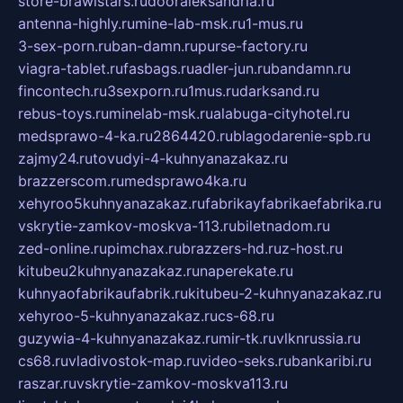
store-brawlstars.ru
dooraleksandria.ru
antenna-highly.ru
mine-lab-msk.ru
1-mus.ru
3-sex-porn.ru
ban-damn.ru
purse-factory.ru
viagra-tablet.ru
fasbags.ru
adler-jun.ru
bandamn.ru
fincontech.ru
3sexporn.ru
1mus.ru
darksand.ru
rebus-toys.ru
minelab-msk.ru
alabuga-cityhotel.ru
medsprawo-4-ka.ru
2864420.ru
blagodarenie-spb.ru
zajmy24.ru
tovudyi-4-kuhnyanazakaz.ru
brazzerscom.ru
medsprawo4ka.ru
xehyroo5kuhnyanazakaz.ru
fabrikayfabrikaefabrika.ru
vskrytie-zamkov-moskva-113.ru
biletnadom.ru
zed-online.ru
pimchax.ru
brazzers-hd.ru
z-host.ru
kitubeu2kuhnyanazakaz.ru
naperekate.ru
kuhnyaofabrikaufabrik.ru
kitubeu-2-kuhnyanazakaz.ru
xehyroo-5-kuhnyanazakaz.ru
cs-68.ru
guzywia-4-kuhnyanazakaz.ru
mir-tk.ru
vlknrussia.ru
cs68.ru
vladivostok-map.ru
video-seks.ru
bankaribi.ru
raszar.ru
vskrytie-zamkov-moskva113.ru