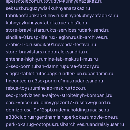
lipetsktelecom.ru
tovudyi4kuhnyanazakaz.ru
seksuzb.ru
guzywia4kuhnyanazakaz.ru
fabrikaofabrikaokuhny.ru
kuhnyaekuhnyaafabrika.ru
kuhnyaykuhnyayfabrika.ru
e-abis1c.ru
store-brawl-stars.ru
kts-services.ru
dark-sand.ru
sindika-01.ru
sp-life.ru
x-legion.ru
sib-archives.ru
e-abis-1-c.ru
sindika01.ru
venda-festival.ru
store-brawlstars.ru
dooraleksandria.ru
antenna-highly.ru
mine-lab-msk.ru
1-mus.ru
3-sex-porn.ru
ban-damn.ru
purse-factory.ru
viagra-tablet.ru
fasbags.ru
adler-jun.ru
bandamn.ru
fincontech.ru
3sexporn.ru
1mus.ru
darksand.ru
rebus-toys.ru
minelab-msk.ru
rtdco.ru
seo-prodvizhenie-sajtov-stroitelnyh-kompanij.ru
card-voice.ru
rulonnyygazon177.ru
snow-guard.ru
domizbrusa-9x12spb.ru
demaholding.ru
aalse.ru
a380club.ru
argentinamia.ru
perkoka.ru
movie-one.ru
perk-oka.ru
g-octopus.ru
sibarchives.ru
andreislyusar.ru