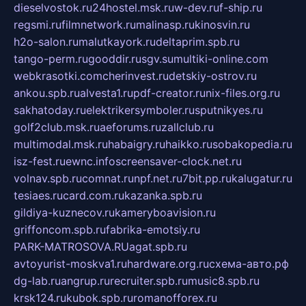
dieselvostok.ru
24hostel.msk.ru
w-dev.ru
f-ship.ru
regsmi.ru
filmnetwork.ru
malinasp.ru
kinosvin.ru
h2o-salon.ru
malutkayork.ru
deltaprim.spb.ru
tango-perm.ru
gooddir.ru
sgv.su
multiki-online.com
webkrasotki.com
cherinvest.ru
detskiy-ostrov.ru
ankou.spb.ru
alvesta1.ru
pdf-creator.ru
nix-files.org.ru
sakhatoday.ru
elektrikersymboler.ru
sputnikyes.ru
golf2club.msk.ru
aeforums.ru
zallclub.ru
multimodal.msk.ru
habaigry.ru
haikko.ru
sobakopedia.ru
isz-fest.ru
ewnc.info
screensaver-clock.net.ru
volnav.spb.ru
comnat.ru
npf.net.ru
7bit.pp.ru
kalugatur.ru
tesiaes.ru
card.com.ru
kazanka.spb.ru
gildiya-kuznecov.ru
kameryboavision.ru
griffoncom.spb.ru
fabrika-emotsiy.ru
PARK-MATROSOVA.RU
agat.spb.ru
avtoyurist-moskva1.ru
hardware.org.ru
схема-авто.рф
dg-lab.ru
angrup.ru
recruiter.spb.ru
music8.spb.ru
krsk124.ru
kubok.spb.ru
romanofforex.ru