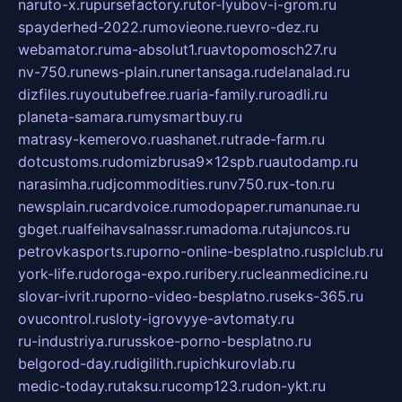
naruto-x.ru
pursefactory.ru
tor-lyubov-i-grom.ru
spayderhed-2022.ru
movieone.ru
evro-dez.ru
webamator.ru
ma-absolut1.ru
avtopomosch27.ru
nv-750.ru
news-plain.ru
nertansaga.ru
delanalad.ru
dizfiles.ru
youtubefree.ru
aria-family.ru
roadli.ru
planeta-samara.ru
mysmartbuy.ru
matrasy-kemerovo.ru
ashanet.ru
trade-farm.ru
dotcustoms.ru
domizbrusa9x12spb.ru
autodamp.ru
narasimha.ru
djcommodities.ru
nv750.ru
x-ton.ru
newsplain.ru
cardvoice.ru
modopaper.ru
manunae.ru
gbget.ru
alfeihavsalnassr.ru
madoma.ru
tajuncos.ru
petrovkasports.ru
porno-online-besplatno.ru
splclub.ru
york-life.ru
doroga-expo.ru
ribery.ru
cleanmedicine.ru
slovar-ivrit.ru
porno-video-besplatno.ru
seks-365.ru
ovucontrol.ru
sloty-igrovyye-avtomaty.ru
ru-industriya.ru
russkoe-porno-besplatno.ru
belgorod-day.ru
digilith.ru
pichkurovlab.ru
medic-today.ru
taksu.ru
comp123.ru
don-ykt.ru