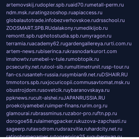
artemovskij.ru
dopler.spb.ru
aid70.ru
metall-perm.ru
ndm.msk.ru
ratingzooshop.ru
apiaccess.ru
globalautotrade.info
bezverhovskoe.ru
drsschool.ru
ZOOSMART.SPB.RU
dalakony.ru
medikijob.ru
remontt.spb.ru
photostudia.spb.ru
myragon.ru
terramia.ru
academy62.ru
gardengallereya.ru
rti.com.ru
artem-news.ru
biserinca.ru
krasnodarkurort.com
imshowtv.ru
mebel-v-tule.ru
mobtopik.ru
pcsecurity.net.ru
tool-sib.ru
multimetrunit.ru
sp-tour.ru
fan-cs.ru
santeh-russia.ru
symbian9.net.ru
DSHAIR.RU
tmmotors.spb.ru
xjocuricopii.com
musavtomat.msk.ru
obustrojdom.ru
sovetcik.ru
ybaranovskaya.ru
ppknews.ru
cult-alshei.ru
JAPANRUSSIA.RU
proekciyamebel.ru
imper-finans.ru
rim.org.ru
glamourai.ru
brassminus.ru
zabor-pro.ru
ftn.pp.ru
dorogoe58.ru
laimengpacker.ru
kuzova-zapchasti.ru
sageerp.ru
taxodrom.ru
dsrazvitie.ru
hardcity.net.ru
ratinghomegames.ru
topservice25.ru
gubernyan.ru