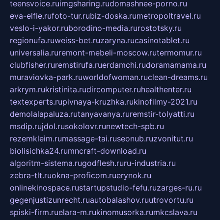
teensvoice.ru
imgsharing.ru
domashnee-porno.ru
eva-elfie.ru
foto-tur.ru
biz-doska.ru
metropoltravel.ru
veslo-i-yakor.ru
borodino-media.ru
rostotsky.ru
regionufa.ru
weiss-bet.ru
zaryna.ru
casinotablet.ru
universalia.ru
remont-mebeli-moscow.ru
termomur.ru
clubfisher.ru
remstirufa.ru
erdamchi.ru
doramamama.ru
muraviovka-park.ru
worldofwoman.ru
clean-dreams.ru
arkrym.ru
kristinita.ru
dircomputer.ru
healthenter.ru
textexperts.ru
pivnaya-kruzhka.ru
kinofilmy-2021.ru
demolalapaluza.ru
tanyavanya.ru
remstir-tolyatti.ru
msdip.ru
jdol.ru
sokolovr.ru
newtech-spb.ru
rezemkleim.ru
massage-tai.ru
seonub.ru
zvonitut.ru
biolisichka24.ru
mncraft-download.ru
algoritm-sistema.ru
godflesh.ru
ru-industria.ru
zebra-tlt.ru
okna-proficom.ru
erynok.ru
onlinekinospace.ru
startupstudio-fefu.ru
zarges-ru.ru
gegenjustizunrecht.ru
autobalashov.ru
utrovortu.ru
spiski-firm.ru
elara-m.ru
kinomusorka.ru
mkcslava.ru