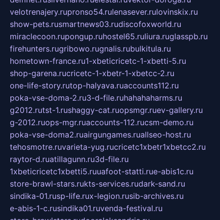
velotrenajery.ru
pronso54.ru
lenasever.ru
lovinskix.ru
show-pets.ru
smartnews03.ru
discofoxworld.ru
miraclecoon.ru
pongup.ru
hostel65.ru
liura.ru
glasspb.ru
firehunters.ru
gribowo.ru
gnalis.ru
bulkitula.ru
hometown-france.ru
1-xbeticricetc-1-xbetti-5.ru
shop-garena.ru
cricetc-1-xbetr-1-xbetcc-2.ru
one-life-story.ru
top-halyava.ru
accounts112.ru
poka-vse-doma-2.ru
3-d-file.ru
hahahaharms.ru
g2012.ru
tst-1.ru
shaggy-cat.ru
opsmgr.ru
ev-gallery.ru
g-2012.ru
ops-mgr.ru
accounts-112.ru
csm-demo.ru
poka-vse-doma2.ru
airgungames.ru
allseo-host.ru
tehosmotre.ru
varieta-yug.ru
cricetc1xbetr1xbetcc2.ru
raytor-d.ru
atillagunn.ru
3d-file.ru
1xbeticricetc1xbetti5.ru
uafoot-statti.ru
e-abis1c.ru
store-brawl-stars.ru
kts-services.ru
dark-sand.ru
sindika-01.ru
sp-life.ru
x-legion.ru
sib-archives.ru
e-abis-1-c.ru
sindika01.ru
venda-festival.ru