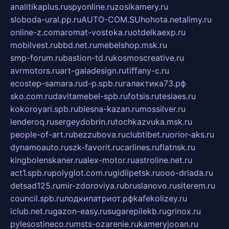
analitikaplus.ru
spyonline.ru
zosikamery.ru
sloboda-ural.pp.ru
AUTO-COM.SU
hohota.net
alimy.ru
online-z.com
aromat-vostoka.ru
otdelkaexp.ru
mobilvest.ru
bbd.net.ru
mebelshop.msk.ru
smp-forum.ru
bastion-td.ru
kosmoscreative.ru
avrmotors.ru
art-galadesign.ru
tiffany-c.ru
ecostep-samara.ru
d-p.spb.ru
галактика73.рф
sko.com.ru
davitamebel-spb.ru
fotsis.ru
tesiaes.ru
kokoroyari.spb.ru
blesna-kazan.ru
mossilver.ru
lenderoq.ru
sergeydobrin.ru
tochkazvuka.msk.ru
people-of-art.ru
bezzubova.ru
clubtibet.ru
orior-aks.ru
dynamoauto.ru
szk-favorit.ru
carlines.ru
flatnsk.ru
kingbolenskaner.ru
alex-motor.ru
astroline.net.ru
act1.spb.ru
polyglot.com.ru
gidlipetsk.ru
ooo-driada.ru
detsad125.ru
mir-zdoroviya.ru
bruslanovo.ru
siterem.ru
council.spb.ru
лодкипатриот.рф
kafekolizey.ru
iclub.net.ru
gazon-easy.ru
sugarepilekb.ru
grinox.ru
pylesostineco.ru
msts-ozarenie.ru
kameryjooan.ru