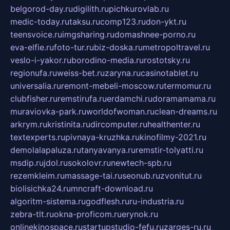
belgorod-day.ru
digilith.ru
pichkurovlab.ru
medic-today.ru
taksu.ru
comp123.ru
don-ykt.ru
teensvoice.ru
imgsharing.ru
domashnee-porno.ru
eva-elfie.ru
foto-tur.ru
biz-doska.ru
metropoltravel.ru
veslo-i-yakor.ru
borodino-media.ru
rostotsky.ru
regionufa.ru
weiss-bet.ru
zaryna.ru
casinotablet.ru
universalia.ru
remont-mebeli-moscow.ru
termomur.ru
clubfisher.ru
remstirufa.ru
erdamchi.ru
doramamama.ru
muraviovka-park.ru
worldofwoman.ru
clean-dreams.ru
arkrym.ru
kristinita.ru
dircomputer.ru
healthenter.ru
textexperts.ru
pivnaya-kruzhka.ru
kinofilmy-2021.ru
demolalapaluza.ru
tanyavanya.ru
remstir-tolyatti.ru
msdip.ru
jdol.ru
sokolovr.ru
newtech-spb.ru
rezemkleim.ru
massage-tai.ru
seonub.ru
zvonitut.ru
biolisichka24.ru
mncraft-download.ru
algoritm-sistema.ru
godflesh.ru
ru-industria.ru
zebra-tlt.ru
okna-proficom.ru
erynok.ru
onlinekinospace.ru
startupstudio-fefu.ru
zarges-ru.ru