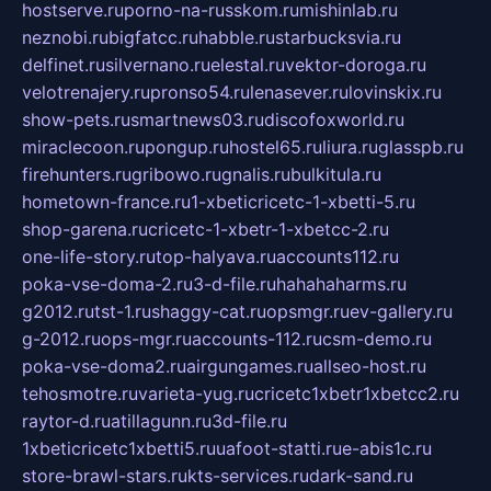
hostserve.ru
porno-na-russkom.ru
mishinlab.ru
neznobi.ru
bigfatcc.ru
habble.ru
starbucksvia.ru
delfinet.ru
silvernano.ru
elestal.ru
vektor-doroga.ru
velotrenajery.ru
pronso54.ru
lenasever.ru
lovinskix.ru
show-pets.ru
smartnews03.ru
discofoxworld.ru
miraclecoon.ru
pongup.ru
hostel65.ru
liura.ru
glasspb.ru
firehunters.ru
gribowo.ru
gnalis.ru
bulkitula.ru
hometown-france.ru
1-xbeticricetc-1-xbetti-5.ru
shop-garena.ru
cricetc-1-xbetr-1-xbetcc-2.ru
one-life-story.ru
top-halyava.ru
accounts112.ru
poka-vse-doma-2.ru
3-d-file.ru
hahahaharms.ru
g2012.ru
tst-1.ru
shaggy-cat.ru
opsmgr.ru
ev-gallery.ru
g-2012.ru
ops-mgr.ru
accounts-112.ru
csm-demo.ru
poka-vse-doma2.ru
airgungames.ru
allseo-host.ru
tehosmotre.ru
varieta-yug.ru
cricetc1xbetr1xbetcc2.ru
raytor-d.ru
atillagunn.ru
3d-file.ru
1xbeticricetc1xbetti5.ru
uafoot-statti.ru
e-abis1c.ru
store-brawl-stars.ru
kts-services.ru
dark-sand.ru