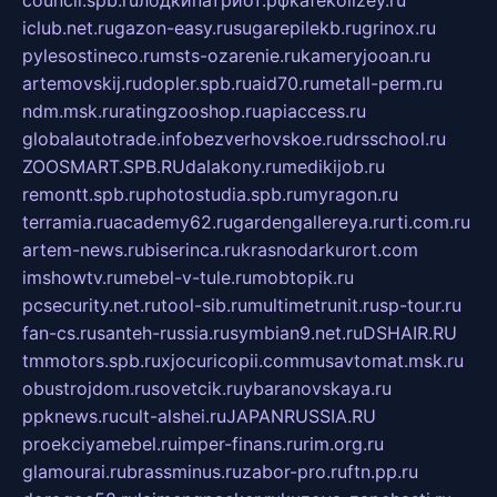
council.spb.ru
лодкипатриот.рф
kafekolizey.ru
iclub.net.ru
gazon-easy.ru
sugarepilekb.ru
grinox.ru
pylesostineco.ru
msts-ozarenie.ru
kameryjooan.ru
artemovskij.ru
dopler.spb.ru
aid70.ru
metall-perm.ru
ndm.msk.ru
ratingzooshop.ru
apiaccess.ru
globalautotrade.info
bezverhovskoe.ru
drsschool.ru
ZOOSMART.SPB.RU
dalakony.ru
medikijob.ru
remontt.spb.ru
photostudia.spb.ru
myragon.ru
terramia.ru
academy62.ru
gardengallereya.ru
rti.com.ru
artem-news.ru
biserinca.ru
krasnodarkurort.com
imshowtv.ru
mebel-v-tule.ru
mobtopik.ru
pcsecurity.net.ru
tool-sib.ru
multimetrunit.ru
sp-tour.ru
fan-cs.ru
santeh-russia.ru
symbian9.net.ru
DSHAIR.RU
tmmotors.spb.ru
xjocuricopii.com
musavtomat.msk.ru
obustrojdom.ru
sovetcik.ru
ybaranovskaya.ru
ppknews.ru
cult-alshei.ru
JAPANRUSSIA.RU
proekciyamebel.ru
imper-finans.ru
rim.org.ru
glamourai.ru
brassminus.ru
zabor-pro.ru
ftn.pp.ru