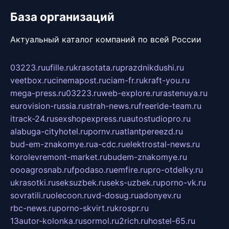
База организаций
Актуальный каталог компаний по всей России
03223.ru
ufille.ru
krasotata.ru
prazdnikdushi.ru
veetbox.ru
cinemapost.ru
ciam-fr.ru
kraft-you.ru
mega-press.ru
03223.ru
web-explore.ru
rastenuya.ru
eurovision-russia.ru
strah-news.ru
freeride-team.ru
itrack-24.ru
sexshopexpress.ru
autostudiopro.ru
alabuga-cityhotel.ru
pornv.ru
atlantpereezd.ru
bud-em-znakomye.ru
a-cdc.ru
elektrostal-news.ru
korolevremont-market.ru
budem-znakomye.ru
oooagrosnab.ru
fpodaso.ru
emfire.ru
pro-otdelky.ru
ukrasotki.ru
seksuzbek.ru
seks-uzbek.ru
porno-vk.ru
sovratili.ru
olecoon.ru
vd-dosug.ru
adonyev.ru
rbc-news.ru
porno-skvirt.ru
krospr.ru
13autor-kolonka.ru
sormol.ru
2rich.ru
hostel-65.ru