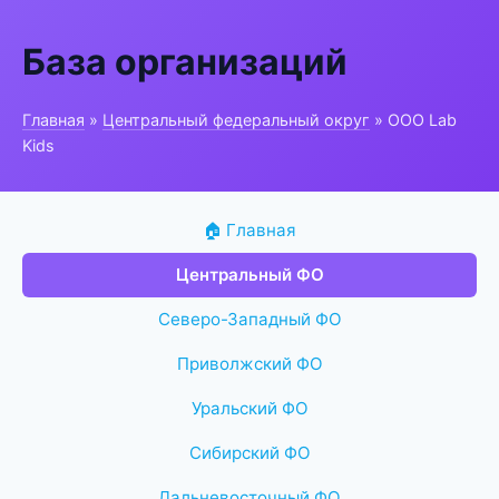
База организаций
Главная
»
Центральный федеральный округ
» ООО Lab
Kids
🏠 Главная
Центральный ФО
Северо-Западный ФО
Приволжский ФО
Уральский ФО
Сибирский ФО
Дальневосточный ФО