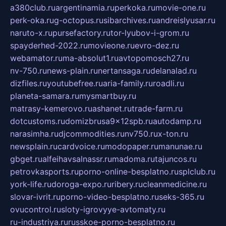
a380club.ru
argentinamia.ru
perkoka.ru
movie-one.ru
perk-oka.ru
g-octopus.ru
sibarchives.ru
andreislyusar.ru
naruto-x.ru
pursefactory.ru
tor-lyubov-i-grom.ru
spayderhed-2022.ru
movieone.ru
evro-dez.ru
webamator.ru
ma-absolut1.ru
avtopomosch27.ru
nv-750.ru
news-plain.ru
nertansaga.ru
delanalad.ru
dizfiles.ru
youtubefree.ru
aria-family.ru
roadli.ru
planeta-samara.ru
mysmartbuy.ru
matrasy-kemerovo.ru
ashanet.ru
trade-farm.ru
dotcustoms.ru
domizbrusa9x12spb.ru
autodamp.ru
narasimha.ru
djcommodities.ru
nv750.ru
x-ton.ru
newsplain.ru
cardvoice.ru
modopaper.ru
manunae.ru
gbget.ru
alfeihavsalnassr.ru
madoma.ru
tajuncos.ru
petrovkasports.ru
porno-online-besplatno.ru
splclub.ru
york-life.ru
doroga-expo.ru
ribery.ru
cleanmedicine.ru
slovar-ivrit.ru
porno-video-besplatno.ru
seks-365.ru
ovucontrol.ru
sloty-igrovyye-avtomaty.ru
ru-industriya.ru
russkoe-porno-besplatno.ru