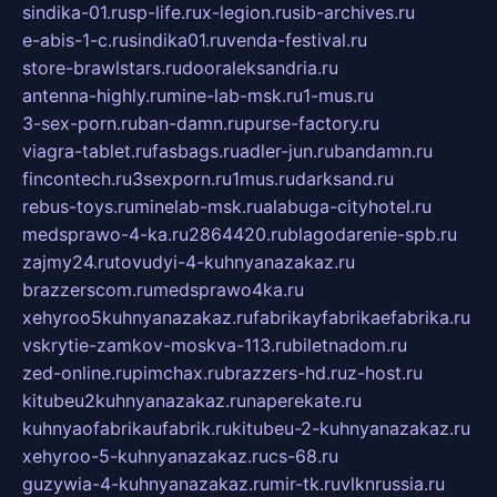
sindika-01.ru
sp-life.ru
x-legion.ru
sib-archives.ru
e-abis-1-c.ru
sindika01.ru
venda-festival.ru
store-brawlstars.ru
dooraleksandria.ru
antenna-highly.ru
mine-lab-msk.ru
1-mus.ru
3-sex-porn.ru
ban-damn.ru
purse-factory.ru
viagra-tablet.ru
fasbags.ru
adler-jun.ru
bandamn.ru
fincontech.ru
3sexporn.ru
1mus.ru
darksand.ru
rebus-toys.ru
minelab-msk.ru
alabuga-cityhotel.ru
medsprawo-4-ka.ru
2864420.ru
blagodarenie-spb.ru
zajmy24.ru
tovudyi-4-kuhnyanazakaz.ru
brazzerscom.ru
medsprawo4ka.ru
xehyroo5kuhnyanazakaz.ru
fabrikayfabrikaefabrika.ru
vskrytie-zamkov-moskva-113.ru
biletnadom.ru
zed-online.ru
pimchax.ru
brazzers-hd.ru
z-host.ru
kitubeu2kuhnyanazakaz.ru
naperekate.ru
kuhnyaofabrikaufabrik.ru
kitubeu-2-kuhnyanazakaz.ru
xehyroo-5-kuhnyanazakaz.ru
cs-68.ru
guzywia-4-kuhnyanazakaz.ru
mir-tk.ru
vlknrussia.ru