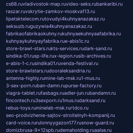
cs68.ru
vladivostok-map.ru
video-seks.ru
bankaribi.ru
raszar.ru
vskrytie-zamkov-moskva113.ru
lipetsktelecom.ru
tovudyi4kuhnyanazakaz.ru
seksuzb.ru
guzywia4kuhnyanazakaz.ru
fabrikaofabrikaokuhny.ru
kuhnyaekuhnyaafabrika.ru
kuhnyaykuhnyayfabrika.ru
e-abis1c.ru
store-brawl-stars.ru
kts-services.ru
dark-sand.ru
sindika-01.ru
sp-life.ru
x-legion.ru
sib-archives.ru
e-abis-1-c.ru
sindika01.ru
venda-festival.ru
store-brawlstars.ru
dooraleksandria.ru
antenna-highly.ru
mine-lab-msk.ru
1-mus.ru
3-sex-porn.ru
ban-damn.ru
purse-factory.ru
viagra-tablet.ru
fasbags.ru
adler-jun.ru
bandamn.ru
fincontech.ru
3sexporn.ru
1mus.ru
darksand.ru
rebus-toys.ru
minelab-msk.ru
rtdco.ru
seo-prodvizhenie-sajtov-stroitelnyh-kompanij.ru
card-voice.ru
rulonnyygazon177.ru
snow-guard.ru
domizbrusa-9x12spb.ru
demaholding.ru
aalse.ru