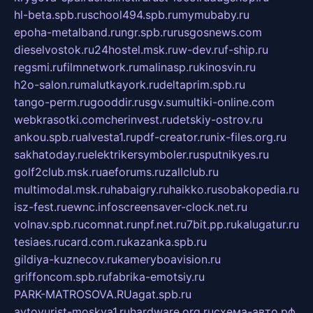
hl-beta.spb.ru
school494.spb.ru
mymubaby.ru
epoha-metalband.ru
ngr.spb.ru
rusgosnews.com
dieselvostok.ru
24hostel.msk.ru
w-dev.ru
f-ship.ru
regsmi.ru
filmnetwork.ru
malinasp.ru
kinosvin.ru
h2o-salon.ru
malutkayork.ru
deltaprim.spb.ru
tango-perm.ru
gooddir.ru
sgv.su
multiki-online.com
webkrasotki.com
cherinvest.ru
detskiy-ostrov.ru
ankou.spb.ru
alvesta1.ru
pdf-creator.ru
nix-files.org.ru
sakhatoday.ru
elektrikersymboler.ru
sputnikyes.ru
golf2club.msk.ru
aeforums.ru
zallclub.ru
multimodal.msk.ru
habaigry.ru
haikko.ru
sobakopedia.ru
isz-fest.ru
ewnc.info
screensaver-clock.net.ru
volnav.spb.ru
comnat.ru
npf.net.ru
7bit.pp.ru
kalugatur.ru
tesiaes.ru
card.com.ru
kazanka.spb.ru
gildiya-kuznecov.ru
kameryboavision.ru
griffoncom.spb.ru
fabrika-emotsiy.ru
PARK-MATROSOVA.RU
agat.spb.ru
avtoyurist-moskva1.ru
hardware.org.ru
схема-авто.рф