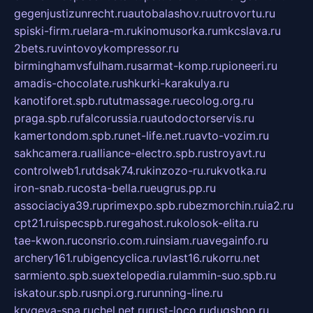
gegenjustizunrecht.ru
autobalashov.ru
utrovortu.ru
spiski-firm.ru
elara-m.ru
kinomusorka.ru
mkcslava.ru
2bets.ru
vintovoykompressor.ru
birminghamvsfulham.ru
sarmat-komp.ru
pioneeri.ru
amadis-chocolate.ru
shkurki-karakulya.ru
kanotiforet.spb.ru
tutmassage.ru
ecolog.org.ru
praga.spb.ru
falcorussia.ru
autodoctorservis.ru
kamertondom.spb.ru
net-life.net.ru
avto-vozim.ru
sakhcamera.ru
alliance-electro.spb.ru
stroyavt.ru
controlweb1.ru
tdsak74.ru
kinzozo-ru.ru
kvotka.ru
iron-snab.ru
costa-bella.ru
eugrus.pp.ru
associaciya39.ru
primexpo.spb.ru
bezmorchin.ru
ia2.ru
cpt21.ru
ispecspb.ru
regahost.ru
kolosok-elita.ru
tae-kwon.ru
consrio.com.ru
insiam.ru
avegainfo.ru
archery161.ru
bigencyclica.ru
vlast16.ru
korru.net
sarmiento.spb.su
extelopedia.ru
lammin-suo.spb.ru
iskatour.spb.ru
snpi.org.ru
running-line.ru
krygeva-spa.ru
chel.net.ru
rust-loco.ru
dugshop.ru