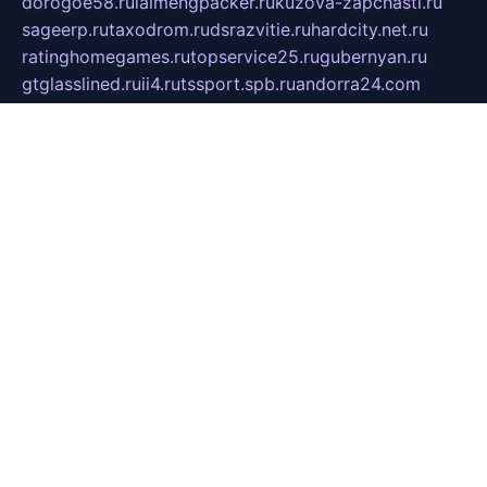
dorogoe58.ru
laimengpacker.ru
kuzova-zapchasti.ru
sageerp.ru
taxodrom.ru
dsrazvitie.ru
hardcity.net.ru
ratinghomegames.ru
topservice25.ru
gubernyan.ru
gtglasslined.ru
ii4.ru
tssport.spb.ru
andorra24.com
blackwallstreet.ru
oboimos.ru
optim-doors.com.ru
ikuch.ru
nycr.org.ru
npa21.ru
vremya-ch.spb.ru
desert000.ru
ivtorgi.ru
ifiori.ru
catalog-statei.ru
dcv.org.ru
spetsmaster174.ru
ipkameryhiseeu.ru
dum26.ru
ruspol.spb.ru
fr-opendp.ru
kam-solnyshko.ru
cheyenne-arapaho.ru
sevzapmetal.spb.ru
ted-lapidus.spb.ru
parasite-eliminator.ru
sigma-complete.ru
modernworld.ru
dama-moda.ru
eholot-group.ru
sk-nvkz.ru
DRONGOLD.RU
democratia2.ru
i-farmer.ru
mass-sport.org
jablonex.spb.ru
bookmess.ru
linkword.ru
refineua.com.ru
cs-spec.net.ru
altay-mebel.ru
DNK-THEATRE.RU
mechaniks.spb.ru
ipcamtechage.ru
skosta.ru
a-sun.ru
stroy-ldsp.ru
snowlands.org.ru