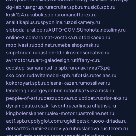
dg-lab.ru
angrup.ru
recruiter.spb.ru
music8.spb.ru
krsk124.ru
kubok.spb.ru
romanofforex.ru
analitikaplus.ru
spyonline.ru
zosikamery.ru
sloboda-ural.pp.ru
AUTO-COM.SU
hohota.net
alimy.ru
online-z.com
aromat-vostoka.ru
otdelkaexp.ru
mobilvest.ru
bbd.net.ru
mebelshop.msk.ru
smp-forum.ru
bastion-td.ru
kosmoscreative.ru
avrmotors.ru
art-galadesign.ru
tiffany-c.ru
ecostep-samara.ru
d-p.spb.ru
галактика73.рф
sko.com.ru
davitamebel-spb.ru
fotsis.ru
tesiaes.ru
kokoroyari.spb.ru
blesna-kazan.ru
mossilver.ru
lenderoq.ru
sergeydobrin.ru
tochkazvuka.msk.ru
people-of-art.ru
bezzubova.ru
clubtibet.ru
orior-aks.ru
dynamoauto.ru
szk-favorit.ru
carlines.ru
flatnsk.ru
kingbolenskaner.ru
alex-motor.ru
astroline.net.ru
act1.spb.ru
polyglot.com.ru
gidlipetsk.ru
ooo-driada.ru
detsad125.ru
mir-zdoroviya.ru
bruslanovo.ru
siterem.ru