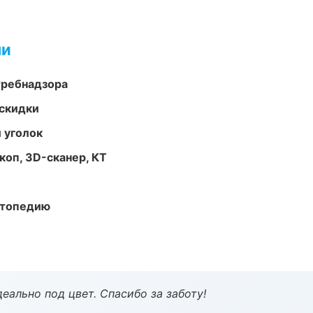
ми
требнадзора
скидки
 уголок
оп, 3D-сканер, КТ
ортопедию
еально под цвет. Спасибо за заботу!