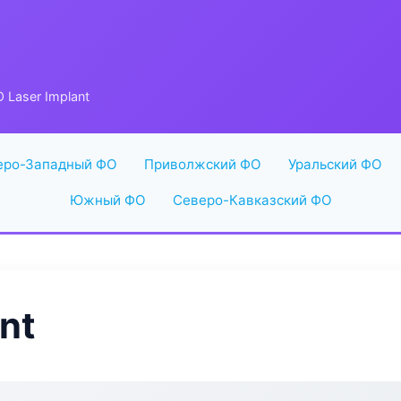
 Laser Implant
еро-Западный ФО
Приволжский ФО
Уральский ФО
Южный ФО
Северо-Кавказский ФО
nt