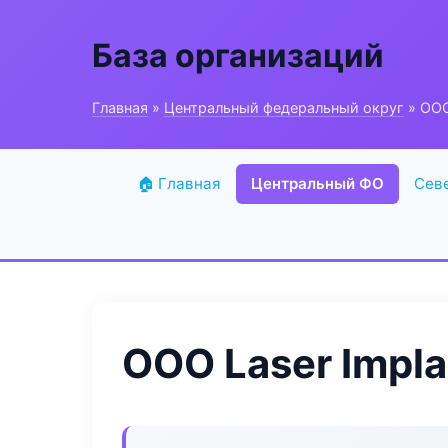
База организаций
Главная
»
Центральный федеральный округ
» ООО
🏠 Главная
Центральный ФО
Сев
ООО Laser Impla