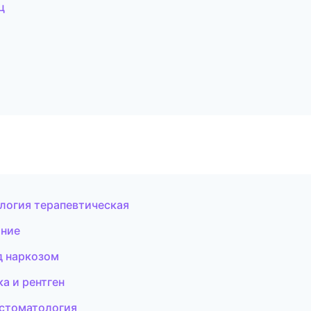
ц
логия терапевтическая
ание
д наркозом
а и рентген
 стоматология