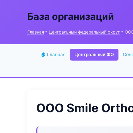
База организаций
Главная
»
Центральный федеральный округ
» ООО
🏠 Главная
Центральный ФО
Сев
ООО Smile Orth