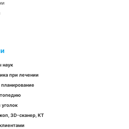
ми
и
ми
ы наук
тика при лечении
 планирование
ортопедию
 уголок
оп, 3D-сканер, КТ
 клиентами