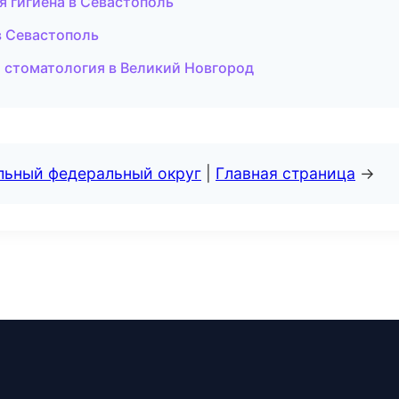
я гигиена в Севастополь
в Севастополь
я стоматология в Великий Новгород
альный федеральный округ
|
Главная страница
→