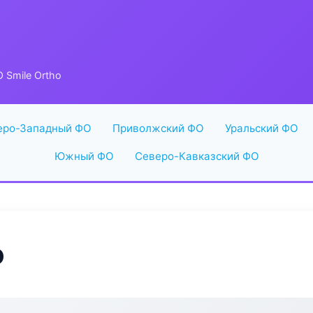
 Smile Ortho
еро-Западный ФО
Приволжский ФО
Уральский ФО
Южный ФО
Северо-Кавказский ФО
o