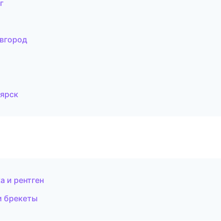
г
овгород
оярск
а и рентген
и брекеты