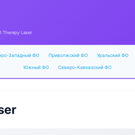
 Therapy Laser
еро-Западный ФО
Приволжский ФО
Уральский ФО
Южный ФО
Северо-Кавказский ФО
ser