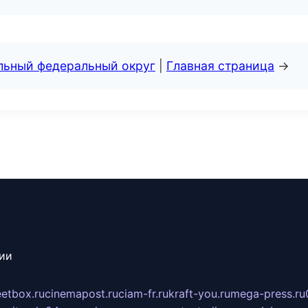
альный федеральный округ
|
Главная страница
→
сии
eetbox.ru
cinemapost.ru
ciam-fr.ru
kraft-you.ru
mega-press.ru