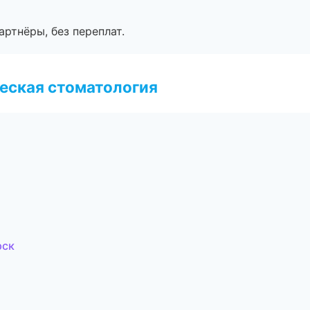
артнёры, без переплат.
еская стоматология
рск