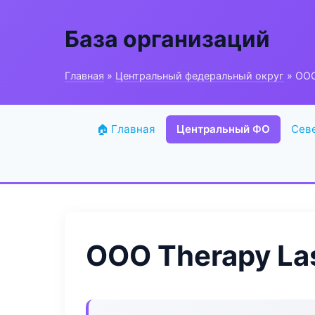
База организаций
Главная
»
Центральный федеральный округ
» ООО
🏠 Главная
Центральный ФО
Сев
ООО Therapy La