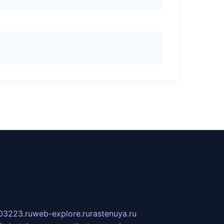
03223.ru
web-explore.ru
rastenuya.ru