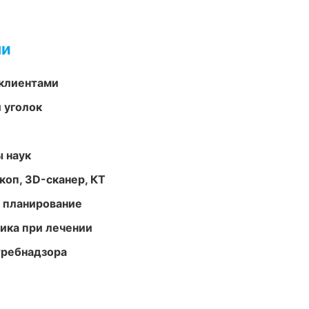
ми
 клиентами
 уголок
ы наук
оп, 3D-сканер, КТ
 планирование
тика при лечении
требнадзора