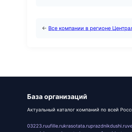
←
Все компании в регионе Центр
База организаций
Актуальный каталог компаний по всей Рос
03223.ru
ufille.ru
krasotata.ru
prazdnikdushi.ru
v