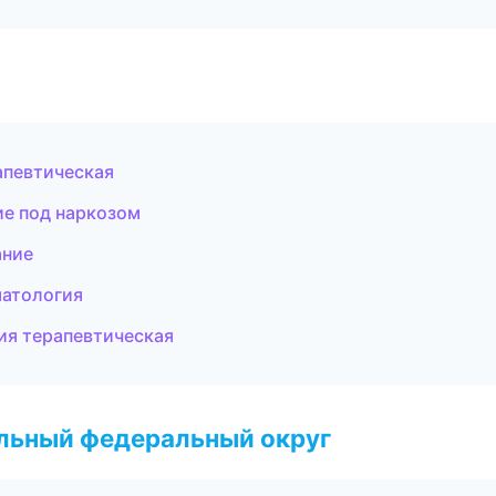
апевтическая
ие под наркозом
ание
матология
ия терапевтическая
альный федеральный округ