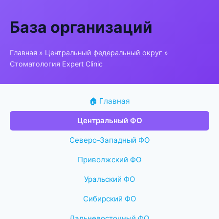
База организаций
Главная
»
Центральный федеральный округ
»
Стоматология Expert Clinic
🏠 Главная
Центральный ФО
Северо-Западный ФО
Приволжский ФО
Уральский ФО
Сибирский ФО
Дальневосточный ФО