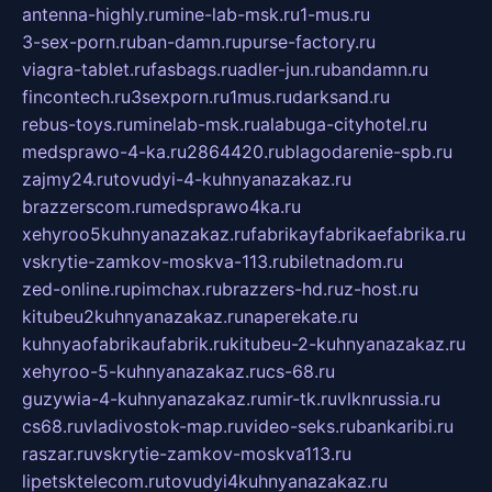
antenna-highly.ru
mine-lab-msk.ru
1-mus.ru
3-sex-porn.ru
ban-damn.ru
purse-factory.ru
viagra-tablet.ru
fasbags.ru
adler-jun.ru
bandamn.ru
fincontech.ru
3sexporn.ru
1mus.ru
darksand.ru
rebus-toys.ru
minelab-msk.ru
alabuga-cityhotel.ru
medsprawo-4-ka.ru
2864420.ru
blagodarenie-spb.ru
zajmy24.ru
tovudyi-4-kuhnyanazakaz.ru
brazzerscom.ru
medsprawo4ka.ru
xehyroo5kuhnyanazakaz.ru
fabrikayfabrikaefabrika.ru
vskrytie-zamkov-moskva-113.ru
biletnadom.ru
zed-online.ru
pimchax.ru
brazzers-hd.ru
z-host.ru
kitubeu2kuhnyanazakaz.ru
naperekate.ru
kuhnyaofabrikaufabrik.ru
kitubeu-2-kuhnyanazakaz.ru
xehyroo-5-kuhnyanazakaz.ru
cs-68.ru
guzywia-4-kuhnyanazakaz.ru
mir-tk.ru
vlknrussia.ru
cs68.ru
vladivostok-map.ru
video-seks.ru
bankaribi.ru
raszar.ru
vskrytie-zamkov-moskva113.ru
lipetsktelecom.ru
tovudyi4kuhnyanazakaz.ru