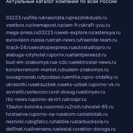
Актуальный каталог компаний по всей России
03223.ru
ufille.ru
krasotata.ru
prazdnikdushi.ru
veetbox.ru
cinemapost.ru
ciam-fr.ru
kraft-you.ru
mega-press.ru
03223.ru
web-explore.ru
rastenuya.ru
eurovision-russia.ru
strah-news.ru
freeride-team.ru
itrack-24.ru
sexshopexpress.ru
autostudiopro.ru
alabuga-cityhotel.ru
pornv.ru
atlantpereezd.ru
bud-em-znakomye.ru
a-cdc.ru
elektrostal-news.ru
korolevremont-market.ru
budem-znakomye.ru
oooagrosnab.ru
fpodaso.ru
emfire.ru
pro-otdelky.ru
ukrasotki.ru
seksuzbek.ru
seks-uzbek.ru
porno-vk.ru
sovratili.ru
olecoon.ru
vd-dosug.ru
adonyev.ru
rbc-news.ru
porno-skvirt.ru
krospr.ru
13autor-kolonka.ru
sormol.ru
2rich.ru
hostel-65.ru
hostserve.ru
porno-na-russkom.ru
mishinlab.ru
neznobi.ru
bigfatcc.ru
habble.ru
starbucksvia.ru
delfinet.ru
silvernano.ru
elestal.ru
vektor-doroga.ru