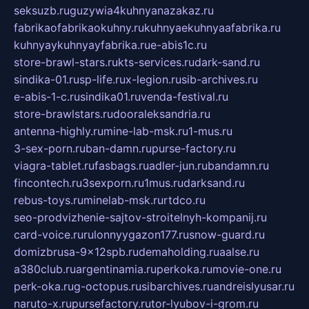
seksuzb.ru
guzywia4kuhnyanazakaz.ru
fabrikaofabrikaokuhny.ru
kuhnyaekuhnyaafabrika.ru
kuhnyaykuhnyayfabrika.ru
e-abis1c.ru
store-brawl-stars.ru
kts-services.ru
dark-sand.ru
sindika-01.ru
sp-life.ru
x-legion.ru
sib-archives.ru
e-abis-1-c.ru
sindika01.ru
venda-festival.ru
store-brawlstars.ru
dooraleksandria.ru
antenna-highly.ru
mine-lab-msk.ru
1-mus.ru
3-sex-porn.ru
ban-damn.ru
purse-factory.ru
viagra-tablet.ru
fasbags.ru
adler-jun.ru
bandamn.ru
fincontech.ru
3sexporn.ru
1mus.ru
darksand.ru
rebus-toys.ru
minelab-msk.ru
rtdco.ru
seo-prodvizhenie-sajtov-stroitelnyh-kompanij.ru
card-voice.ru
rulonnyygazon177.ru
snow-guard.ru
domizbrusa-9x12spb.ru
demaholding.ru
aalse.ru
a380club.ru
argentinamia.ru
perkoka.ru
movie-one.ru
perk-oka.ru
g-octopus.ru
sibarchives.ru
andreislyusar.ru
naruto-x.ru
pursefactory.ru
tor-lyubov-i-grom.ru