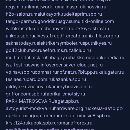
regsmi.ru
filmnetwork.ru
malinasp.ru
kinosvin.ru
h2o-salon.ru
malutkayork.ru
deltaprim.spb.ru
tango-perm.ru
gooddir.ru
sgv.su
multiki-online.com
webkrasotki.com
cherinvest.ru
detskiy-ostrov.ru
ankou.spb.ru
alvesta1.ru
pdf-creator.ru
nix-files.org.ru
sakhatoday.ru
elektrikersymboler.ru
sputnikyes.ru
golf2club.msk.ru
aeforums.ru
zallclub.ru
multimodal.msk.ru
habaigry.ru
haikko.ru
sobakopedia.ru
isz-fest.ru
ewnc.info
screensaver-clock.net.ru
volnav.spb.ru
comnat.ru
npf.net.ru
7bit.pp.ru
kalugatur.ru
tesiaes.ru
card.com.ru
kazanka.spb.ru
gildiya-kuznecov.ru
kameryboavision.ru
griffoncom.spb.ru
fabrika-emotsiy.ru
PARK-MATROSOVA.RU
agat.spb.ru
avtoyurist-moskva1.ru
hardware.org.ru
схема-авто.рф
dg-lab.ru
angrup.ru
recruiter.spb.ru
music8.spb.ru
krsk124.ru
kubok.spb.ru
romanofforex.ru