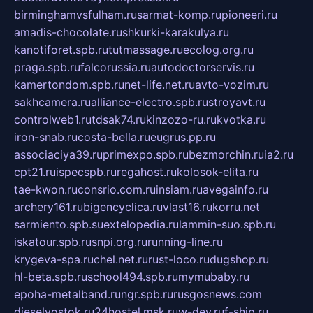
birminghamvsfulham.ru
sarmat-komp.ru
pioneeri.ru
amadis-chocolate.ru
shkurki-karakulya.ru
kanotiforet.spb.ru
tutmassage.ru
ecolog.org.ru
praga.spb.ru
falcorussia.ru
autodoctorservis.ru
kamertondom.spb.ru
net-life.net.ru
avto-vozim.ru
sakhcamera.ru
alliance-electro.spb.ru
stroyavt.ru
controlweb1.ru
tdsak74.ru
kinzozo-ru.ru
kvotka.ru
iron-snab.ru
costa-bella.ru
eugrus.pp.ru
associaciya39.ru
primexpo.spb.ru
bezmorchin.ru
ia2.ru
cpt21.ru
ispecspb.ru
regahost.ru
kolosok-elita.ru
tae-kwon.ru
consrio.com.ru
insiam.ru
avegainfo.ru
archery161.ru
bigencyclica.ru
vlast16.ru
korru.net
sarmiento.spb.su
extelopedia.ru
lammin-suo.spb.ru
iskatour.spb.ru
snpi.org.ru
running-line.ru
krygeva-spa.ru
chel.net.ru
rust-loco.ru
dugshop.ru
hl-beta.spb.ru
school494.spb.ru
mymubaby.ru
epoha-metalband.ru
ngr.spb.ru
rusgosnews.com
dieselvostok.ru
24hostel.msk.ru
w-dev.ru
f-ship.ru