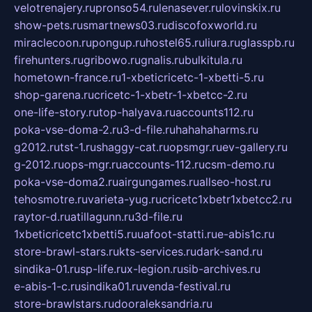
velotrenajery.ru
pronso54.ru
lenasever.ru
lovinskix.ru
show-pets.ru
smartnews03.ru
discofoxworld.ru
miraclecoon.ru
pongup.ru
hostel65.ru
liura.ru
glasspb.ru
firehunters.ru
gribowo.ru
gnalis.ru
bulkitula.ru
hometown-france.ru
1-xbeticricetc-1-xbetti-5.ru
shop-garena.ru
cricetc-1-xbetr-1-xbetcc-2.ru
one-life-story.ru
top-halyava.ru
accounts112.ru
poka-vse-doma-2.ru
3-d-file.ru
hahahaharms.ru
g2012.ru
tst-1.ru
shaggy-cat.ru
opsmgr.ru
ev-gallery.ru
g-2012.ru
ops-mgr.ru
accounts-112.ru
csm-demo.ru
poka-vse-doma2.ru
airgungames.ru
allseo-host.ru
tehosmotre.ru
varieta-yug.ru
cricetc1xbetr1xbetcc2.ru
raytor-d.ru
atillagunn.ru
3d-file.ru
1xbeticricetc1xbetti5.ru
uafoot-statti.ru
e-abis1c.ru
store-brawl-stars.ru
kts-services.ru
dark-sand.ru
sindika-01.ru
sp-life.ru
x-legion.ru
sib-archives.ru
e-abis-1-c.ru
sindika01.ru
venda-festival.ru
store-brawlstars.ru
dooraleksandria.ru