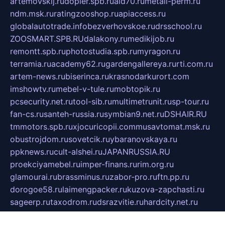
artemovskij.ru
dopler.spb.ru
aid70.ru
metall-perm.ru
ndm.msk.ru
ratingzooshop.ru
apiaccess.ru
globalautotrade.info
bezverhovskoe.ru
drsschool.ru
ZOOSMART.SPB.RU
dalakony.ru
medikijob.ru
remontt.spb.ru
photostudia.spb.ru
myragon.ru
terramia.ru
academy62.ru
gardengallereya.ru
rti.com.ru
artem-news.ru
biserinca.ru
krasnodarkurort.com
imshowtv.ru
mebel-v-tule.ru
mobtopik.ru
pcsecurity.net.ru
tool-sib.ru
multimetrunit.ru
sp-tour.ru
fan-cs.ru
santeh-russia.ru
symbian9.net.ru
DSHAIR.RU
tmmotors.spb.ru
xjocuricopii.com
musavtomat.msk.ru
obustrojdom.ru
sovetcik.ru
ybaranovskaya.ru
ppknews.ru
cult-alshei.ru
JAPANRUSSIA.RU
proekciyamebel.ru
imper-finans.ru
rim.org.ru
glamourai.ru
brassminus.ru
zabor-pro.ru
ftn.pp.ru
dorogoe58.ru
laimengpacker.ru
kuzova-zapchasti.ru
sageerp.ru
taxodrom.ru
dsrazvitie.ru
hardcity.net.ru
ratinghomegames.ru
topservice25.ru
gubernyan.ru