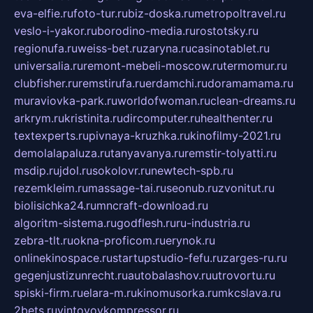
eva-elfie.ru
foto-tur.ru
biz-doska.ru
metropoltravel.ru
veslo-i-yakor.ru
borodino-media.ru
rostotsky.ru
regionufa.ru
weiss-bet.ru
zaryna.ru
casinotablet.ru
universalia.ru
remont-mebeli-moscow.ru
termomur.ru
clubfisher.ru
remstirufa.ru
erdamchi.ru
doramamama.ru
muraviovka-park.ru
worldofwoman.ru
clean-dreams.ru
arkrym.ru
kristinita.ru
dircomputer.ru
healthenter.ru
textexperts.ru
pivnaya-kruzhka.ru
kinofilmy-2021.ru
demolalapaluza.ru
tanyavanya.ru
remstir-tolyatti.ru
msdip.ru
jdol.ru
sokolovr.ru
newtech-spb.ru
rezemkleim.ru
massage-tai.ru
seonub.ru
zvonitut.ru
biolisichka24.ru
mncraft-download.ru
algoritm-sistema.ru
godflesh.ru
ru-industria.ru
zebra-tlt.ru
okna-proficom.ru
erynok.ru
onlinekinospace.ru
startupstudio-fefu.ru
zarges-ru.ru
gegenjustizunrecht.ru
autobalashov.ru
utrovortu.ru
spiski-firm.ru
elara-m.ru
kinomusorka.ru
mkcslava.ru
2bets.ru
vintovoykompressor.ru