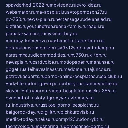
spayderhed-2022.ru
movieone.ru
evro-dez.ru
webamator.ru
ma-absolut1.ru
avtopomosch27.ru
nv-750.ru
news-plain.ru
nertansaga.ru
delanalad.ru
dizfiles.ru
youtubefree.ru
aria-family.ru
roadli.ru
planeta-samara.ru
mysmartbuy.ru
matrasy-kemerovo.ru
ashanet.ru
trade-farm.ru
dotcustoms.ru
domizbrusa9x12spb.ru
autodamp.ru
narasimha.ru
djcommodities.ru
nv750.ru
x-ton.ru
newsplain.ru
cardvoice.ru
modopaper.ru
manunae.ru
gbget.ru
alfeihavsalnassr.ru
madoma.ru
tajuncos.ru
petrovkasports.ru
porno-online-besplatno.ru
splclub.ru
york-life.ru
doroga-expo.ru
ribery.ru
cleanmedicine.ru
slovar-ivrit.ru
porno-video-besplatno.ru
seks-365.ru
ovucontrol.ru
sloty-igrovyye-avtomaty.ru
ru-industriya.ru
russkoe-porno-besplatno.ru
belgorod-day.ru
digilith.ru
pichkurovlab.ru
medic-today.ru
taksu.ru
comp123.ru
don-ykt.ru
teensvoice.ru
imgsharing.ru
domashnee-porno.ru