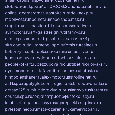
analitikaplus.ru
spyonline.ru
zosikamery.ru
sloboda-ural.pp.ru
AUTO-COM.SU
hohota.net
alimy.ru
online-z.com
aromat-vostoka.ru
otdelkaexp.ru
mobilvest.ru
bbd.net.ru
mebelshop.msk.ru
smp-forum.ru
bastion-td.ru
kosmoscreative.ru
avrmotors.ru
art-galadesign.ru
tiffany-c.ru
ecostep-samara.ru
d-p.spb.ru
галактика73.рф
sko.com.ru
davitamebel-spb.ru
fotsis.ru
tesiaes.ru
kokoroyari.spb.ru
blesna-kazan.ru
mossilver.ru
lenderoq.ru
sergeydobrin.ru
tochkazvuka.msk.ru
people-of-art.ru
bezzubova.ru
clubtibet.ru
orior-aks.ru
dynamoauto.ru
szk-favorit.ru
carlines.ru
flatnsk.ru
kingbolenskaner.ru
alex-motor.ru
astroline.net.ru
act1.spb.ru
polyglot.com.ru
gidlipetsk.ru
ooo-driada.ru
detsad125.ru
mir-zdoroviya.ru
bruslanovo.ru
siterem.ru
council.spb.ru
лодкипатриот.рф
kafekolizey.ru
iclub.net.ru
gazon-easy.ru
sugarepilekb.ru
grinox.ru
pylesostineco.ru
msts-ozarenie.ru
kameryjooan.ru