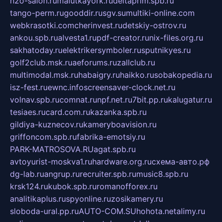
h2o-salon.ru
malutkayork.ru
deltaprim.spb.ru
tango-perm.ru
gooddir.ru
sgv.su
multiki-online.com
webkrasotki.com
cherinvest.ru
detskiy-ostrov.ru
ankou.spb.ru
alvesta1.ru
pdf-creator.ru
nix-files.org.ru
sakhatoday.ru
elektrikersymboler.ru
sputnikyes.ru
golf2club.msk.ru
aeforums.ru
zallclub.ru
multimodal.msk.ru
habaigry.ru
haikko.ru
sobakopedia.ru
isz-fest.ru
ewnc.info
screensaver-clock.net.ru
volnav.spb.ru
comnat.ru
npf.net.ru
7bit.pp.ru
kalugatur.ru
tesiaes.ru
card.com.ru
kazanka.spb.ru
gildiya-kuznecov.ru
kameryboavision.ru
griffoncom.spb.ru
fabrika-emotsiy.ru
PARK-MATROSOVA.RU
agat.spb.ru
avtoyurist-moskva1.ru
hardware.org.ru
схема-авто.рф
dg-lab.ru
angrup.ru
recruiter.spb.ru
music8.spb.ru
krsk124.ru
kubok.spb.ru
romanofforex.ru
analitikaplus.ru
spyonline.ru
zosikamery.ru
sloboda-ural.pp.ru
AUTO-COM.SU
hohota.net
alimy.ru