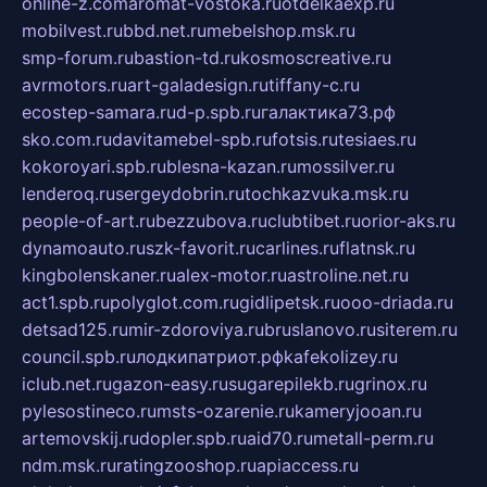
online-z.com
aromat-vostoka.ru
otdelkaexp.ru
mobilvest.ru
bbd.net.ru
mebelshop.msk.ru
smp-forum.ru
bastion-td.ru
kosmoscreative.ru
avrmotors.ru
art-galadesign.ru
tiffany-c.ru
ecostep-samara.ru
d-p.spb.ru
галактика73.рф
sko.com.ru
davitamebel-spb.ru
fotsis.ru
tesiaes.ru
kokoroyari.spb.ru
blesna-kazan.ru
mossilver.ru
lenderoq.ru
sergeydobrin.ru
tochkazvuka.msk.ru
people-of-art.ru
bezzubova.ru
clubtibet.ru
orior-aks.ru
dynamoauto.ru
szk-favorit.ru
carlines.ru
flatnsk.ru
kingbolenskaner.ru
alex-motor.ru
astroline.net.ru
act1.spb.ru
polyglot.com.ru
gidlipetsk.ru
ooo-driada.ru
detsad125.ru
mir-zdoroviya.ru
bruslanovo.ru
siterem.ru
council.spb.ru
лодкипатриот.рф
kafekolizey.ru
iclub.net.ru
gazon-easy.ru
sugarepilekb.ru
grinox.ru
pylesostineco.ru
msts-ozarenie.ru
kameryjooan.ru
artemovskij.ru
dopler.spb.ru
aid70.ru
metall-perm.ru
ndm.msk.ru
ratingzooshop.ru
apiaccess.ru