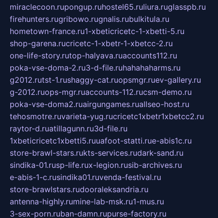
miraclecoon.ru
pongup.ru
hostel65.ru
liura.ru
glasspb.ru
firehunters.ru
gribowo.ru
gnalis.ru
bulkitula.ru
hometown-france.ru
1-xbeticricetc-1-xbetti-5.ru
shop-garena.ru
cricetc-1-xbetr-1-xbetcc-2.ru
one-life-story.ru
top-halyava.ru
accounts112.ru
poka-vse-doma-2.ru
3-d-file.ru
hahahaharms.ru
g2012.ru
tst-1.ru
shaggy-cat.ru
opsmgr.ru
ev-gallery.ru
g-2012.ru
ops-mgr.ru
accounts-112.ru
csm-demo.ru
poka-vse-doma2.ru
airgungames.ru
allseo-host.ru
tehosmotre.ru
varieta-yug.ru
cricetc1xbetr1xbetcc2.ru
raytor-d.ru
atillagunn.ru
3d-file.ru
1xbeticricetc1xbetti5.ru
uafoot-statti.ru
e-abis1c.ru
store-brawl-stars.ru
kts-services.ru
dark-sand.ru
sindika-01.ru
sp-life.ru
x-legion.ru
sib-archives.ru
e-abis-1-c.ru
sindika01.ru
venda-festival.ru
store-brawlstars.ru
dooraleksandria.ru
antenna-highly.ru
mine-lab-msk.ru
1-mus.ru
3-sex-porn.ru
ban-damn.ru
purse-factory.ru