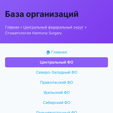
База организаций
Главная
»
Центральный федеральный округ
»
Стоматология Harmony Surgery
🏠 Главная
Центральный ФО
Северо-Западный ФО
Приволжский ФО
Уральский ФО
Сибирский ФО
Дальневосточный ФО