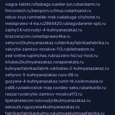
viagra-tablet.ru
fasbags.ru
adler-jun.ru
bandamn.ru
fincontech.ru
3sexporn.ru
1mus.ru
darksand.ru
rebus-toys.ru
minelab-msk.ru
alabuga-cityhotel.ru
medsprawo-4-ka.ru
2864420.ru
blagodarenie-spb.ru
zajmy24.ru
tovudyi-4-kuhnyanazakaz.ru
brazzerscom.ru
medsprawo4ka.ru
xehyroo5kuhnyanazakaz.ru
fabrikayfabrikaefabrika.ru
vskrytie-zamkov-moskva-113.ru
biletnadom.ru
zed-online.ru
pimchax.ru
brazzers-hd.ru
z-host.ru
kitubeu2kuhnyanazakaz.ru
naperekate.ru
kuhnyaofabrikaufabrik.ru
kitubeu-2-kuhnyanazakaz.ru
xehyroo-5-kuhnyanazakaz.ru
cs-68.ru
guzywia-4-kuhnyanazakaz.ru
mir-tk.ru
vlknrussia.ru
cs68.ru
vladivostok-map.ru
video-seks.ru
bankaribi.ru
raszar.ru
vskrytie-zamkov-moskva113.ru
lipetsktelecom.ru
tovudyi4kuhnyanazakaz.ru
seksuzb.ru
guzywia4kuhnyanazakaz.ru
fabrikaofabrikaokuhny.ru
kuhnyaekuhnyaafabrika.ru