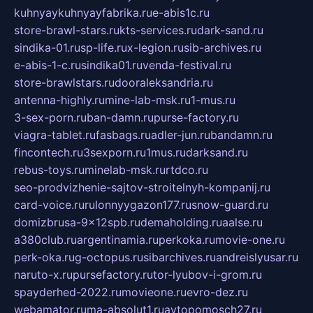
kuhnyaykuhnyayfabrika.ru
e-abis1c.ru
store-brawl-stars.ru
kts-services.ru
dark-sand.ru
sindika-01.ru
sp-life.ru
x-legion.ru
sib-archives.ru
e-abis-1-c.ru
sindika01.ru
venda-festival.ru
store-brawlstars.ru
dooraleksandria.ru
antenna-highly.ru
mine-lab-msk.ru
1-mus.ru
3-sex-porn.ru
ban-damn.ru
purse-factory.ru
viagra-tablet.ru
fasbags.ru
adler-jun.ru
bandamn.ru
fincontech.ru
3sexporn.ru
1mus.ru
darksand.ru
rebus-toys.ru
minelab-msk.ru
rtdco.ru
seo-prodvizhenie-sajtov-stroitelnyh-kompanij.ru
card-voice.ru
rulonnyygazon177.ru
snow-guard.ru
domizbrusa-9x12spb.ru
demaholding.ru
aalse.ru
a380club.ru
argentinamia.ru
perkoka.ru
movie-one.ru
perk-oka.ru
g-octopus.ru
sibarchives.ru
andreislyusar.ru
naruto-x.ru
pursefactory.ru
tor-lyubov-i-grom.ru
spayderhed-2022.ru
movieone.ru
evro-dez.ru
webamator.ru
ma-absolut1.ru
avtopomosch27.ru