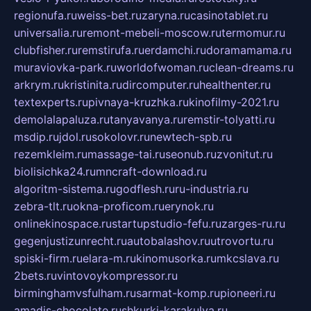
regionufa.ru
weiss-bet.ru
zaryna.ru
casinotablet.ru
universalia.ru
remont-mebeli-moscow.ru
termomur.ru
clubfisher.ru
remstirufa.ru
erdamchi.ru
doramamama.ru
muraviovka-park.ru
worldofwoman.ru
clean-dreams.ru
arkrym.ru
kristinita.ru
dircomputer.ru
healthenter.ru
textexperts.ru
pivnaya-kruzhka.ru
kinofilmy-2021.ru
demolalapaluza.ru
tanyavanya.ru
remstir-tolyatti.ru
msdip.ru
jdol.ru
sokolovr.ru
newtech-spb.ru
rezemkleim.ru
massage-tai.ru
seonub.ru
zvonitut.ru
biolisichka24.ru
mncraft-download.ru
algoritm-sistema.ru
godflesh.ru
ru-industria.ru
zebra-tlt.ru
okna-proficom.ru
erynok.ru
onlinekinospace.ru
startupstudio-fefu.ru
zarges-ru.ru
gegenjustizunrecht.ru
autobalashov.ru
utrovortu.ru
spiski-firm.ru
elara-m.ru
kinomusorka.ru
mkcslava.ru
2bets.ru
vintovoykompressor.ru
birminghamvsfulham.ru
sarmat-komp.ru
pioneeri.ru
amadis-chocolate.ru
shkurki-karakulya.ru