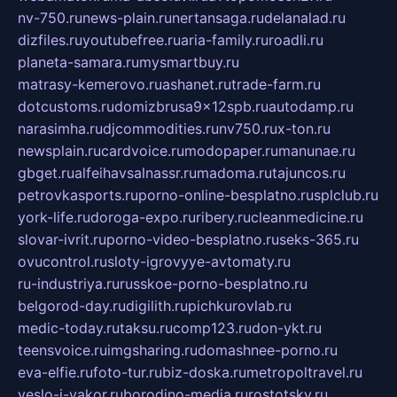
nv-750.ru
news-plain.ru
nertansaga.ru
delanalad.ru
dizfiles.ru
youtubefree.ru
aria-family.ru
roadli.ru
planeta-samara.ru
mysmartbuy.ru
matrasy-kemerovo.ru
ashanet.ru
trade-farm.ru
dotcustoms.ru
domizbrusa9x12spb.ru
autodamp.ru
narasimha.ru
djcommodities.ru
nv750.ru
x-ton.ru
newsplain.ru
cardvoice.ru
modopaper.ru
manunae.ru
gbget.ru
alfeihavsalnassr.ru
madoma.ru
tajuncos.ru
petrovkasports.ru
porno-online-besplatno.ru
splclub.ru
york-life.ru
doroga-expo.ru
ribery.ru
cleanmedicine.ru
slovar-ivrit.ru
porno-video-besplatno.ru
seks-365.ru
ovucontrol.ru
sloty-igrovyye-avtomaty.ru
ru-industriya.ru
russkoe-porno-besplatno.ru
belgorod-day.ru
digilith.ru
pichkurovlab.ru
medic-today.ru
taksu.ru
comp123.ru
don-ykt.ru
teensvoice.ru
imgsharing.ru
domashnee-porno.ru
eva-elfie.ru
foto-tur.ru
biz-doska.ru
metropoltravel.ru
veslo-i-yakor.ru
borodino-media.ru
rostotsky.ru