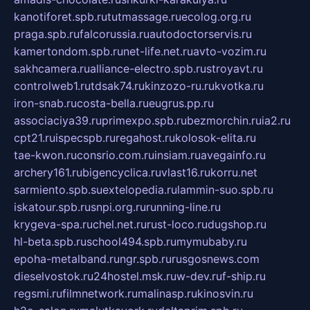
kanotiforet.spb.ru
tutmassage.ru
ecolog.org.ru
praga.spb.ru
falcorussia.ru
autodoctorservis.ru
kamertondom.spb.ru
net-life.net.ru
avto-vozim.ru
sakhcamera.ru
alliance-electro.spb.ru
stroyavt.ru
controlweb1.ru
tdsak74.ru
kinzozo-ru.ru
kvotka.ru
iron-snab.ru
costa-bella.ru
eugrus.pp.ru
associaciya39.ru
primexpo.spb.ru
bezmorchin.ru
ia2.ru
cpt21.ru
ispecspb.ru
regahost.ru
kolosok-elita.ru
tae-kwon.ru
consrio.com.ru
insiam.ru
avegainfo.ru
archery161.ru
bigencyclica.ru
vlast16.ru
korru.net
sarmiento.spb.su
extelopedia.ru
lammin-suo.spb.ru
iskatour.spb.ru
snpi.org.ru
running-line.ru
krygeva-spa.ru
chel.net.ru
rust-loco.ru
dugshop.ru
hl-beta.spb.ru
school494.spb.ru
mymubaby.ru
epoha-metalband.ru
ngr.spb.ru
rusgosnews.com
dieselvostok.ru
24hostel.msk.ru
w-dev.ru
f-ship.ru
regsmi.ru
filmnetwork.ru
malinasp.ru
kinosvin.ru