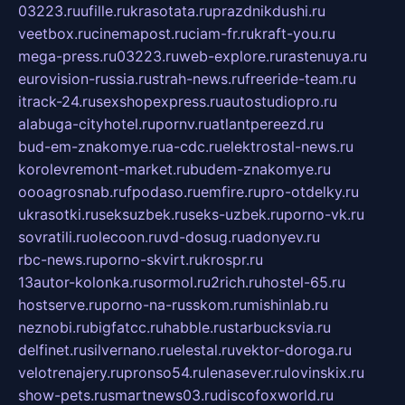
03223.ru
ufille.ru
krasotata.ru
prazdnikdushi.ru
veetbox.ru
cinemapost.ru
ciam-fr.ru
kraft-you.ru
mega-press.ru
03223.ru
web-explore.ru
rastenuya.ru
eurovision-russia.ru
strah-news.ru
freeride-team.ru
itrack-24.ru
sexshopexpress.ru
autostudiopro.ru
alabuga-cityhotel.ru
pornv.ru
atlantpereezd.ru
bud-em-znakomye.ru
a-cdc.ru
elektrostal-news.ru
korolevremont-market.ru
budem-znakomye.ru
oooagrosnab.ru
fpodaso.ru
emfire.ru
pro-otdelky.ru
ukrasotki.ru
seksuzbek.ru
seks-uzbek.ru
porno-vk.ru
sovratili.ru
olecoon.ru
vd-dosug.ru
adonyev.ru
rbc-news.ru
porno-skvirt.ru
krospr.ru
13autor-kolonka.ru
sormol.ru
2rich.ru
hostel-65.ru
hostserve.ru
porno-na-russkom.ru
mishinlab.ru
neznobi.ru
bigfatcc.ru
habble.ru
starbucksvia.ru
delfinet.ru
silvernano.ru
elestal.ru
vektor-doroga.ru
velotrenajery.ru
pronso54.ru
lenasever.ru
lovinskix.ru
show-pets.ru
smartnews03.ru
discofoxworld.ru