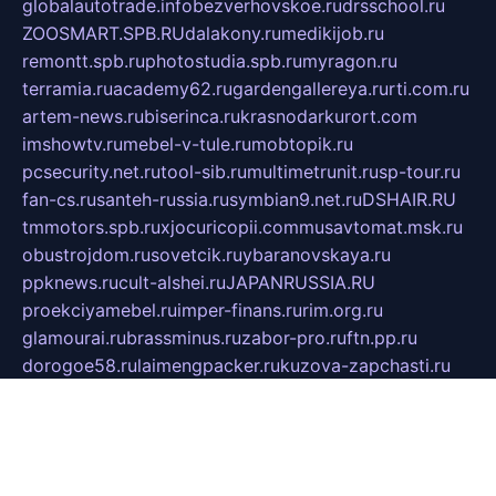
globalautotrade.info
bezverhovskoe.ru
drsschool.ru
ZOOSMART.SPB.RU
dalakony.ru
medikijob.ru
remontt.spb.ru
photostudia.spb.ru
myragon.ru
terramia.ru
academy62.ru
gardengallereya.ru
rti.com.ru
artem-news.ru
biserinca.ru
krasnodarkurort.com
imshowtv.ru
mebel-v-tule.ru
mobtopik.ru
pcsecurity.net.ru
tool-sib.ru
multimetrunit.ru
sp-tour.ru
fan-cs.ru
santeh-russia.ru
symbian9.net.ru
DSHAIR.RU
tmmotors.spb.ru
xjocuricopii.com
musavtomat.msk.ru
obustrojdom.ru
sovetcik.ru
ybaranovskaya.ru
ppknews.ru
cult-alshei.ru
JAPANRUSSIA.RU
proekciyamebel.ru
imper-finans.ru
rim.org.ru
glamourai.ru
brassminus.ru
zabor-pro.ru
ftn.pp.ru
dorogoe58.ru
laimengpacker.ru
kuzova-zapchasti.ru
sageerp.ru
taxodrom.ru
dsrazvitie.ru
hardcity.net.ru
ratinghomegames.ru
topservice25.ru
gubernyan.ru
gtglasslined.ru
ii4.ru
tssport.spb.ru
andorra24.com
blackwallstreet.ru
oboimos.ru
optim-doors.com.ru