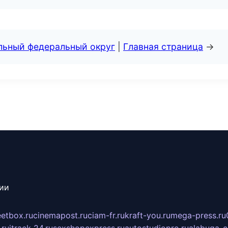
альный федеральный округ
|
Главная страница
→
сии
eetbox.ru
cinemapost.ru
ciam-fr.ru
kraft-you.ru
mega-press.ru