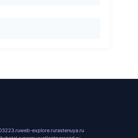
03223.ru
web-explore.ru
rastenuya.ru