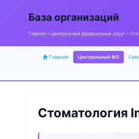
База организаций
Главная
»
Центральный федеральный округ
» Сто
🏠 Главная
Центральный ФО
Сев
Стоматология Im