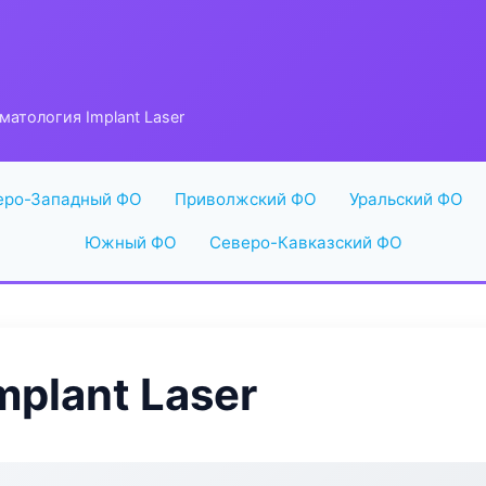
матология Implant Laser
еро-Западный ФО
Приволжский ФО
Уральский ФО
Южный ФО
Северо-Кавказский ФО
plant Laser