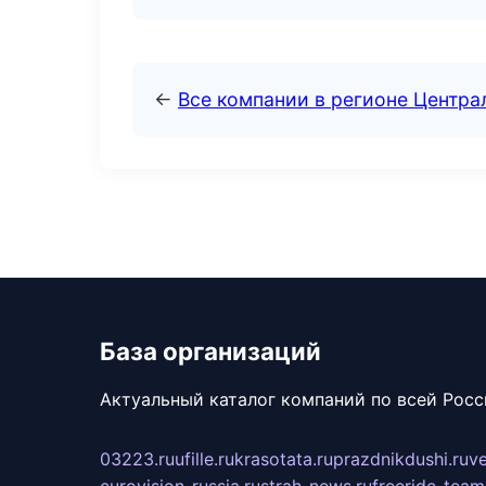
←
Все компании в регионе Центр
База организаций
Актуальный каталог компаний по всей Рос
03223.ru
ufille.ru
krasotata.ru
prazdnikdushi.ru
v