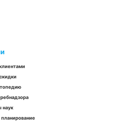
ми
 клиентами
скидки
ортопедию
требнадзора
ы наук
 планирование