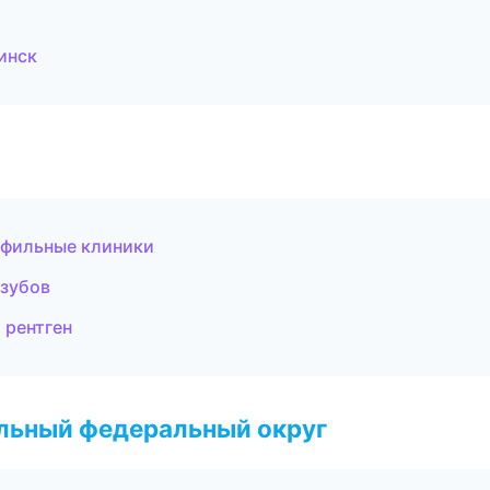
инск
офильные клиники
 зубов
 рентген
альный федеральный округ