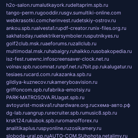
h2o-salon.ru
malutkayork.ru
deltaprim.spb.ru
tango-perm.ru
gooddir.ru
sgv.su
multiki-online.com
webkrasotki.com
cherinvest.ru
detskiy-ostrov.ru
ankou.spb.ru
alvesta1.ru
pdf-creator.ru
nix-files.org.ru
sakhatoday.ru
elektrikersymboler.ru
sputnikyes.ru
golf2club.msk.ru
aeforums.ru
zallclub.ru
multimodal.msk.ru
habaigry.ru
haikko.ru
sobakopedia.ru
isz-fest.ru
ewnc.info
screensaver-clock.net.ru
volnav.spb.ru
comnat.ru
npf.net.ru
7bit.pp.ru
kalugatur.ru
tesiaes.ru
card.com.ru
kazanka.spb.ru
gildiya-kuznecov.ru
kameryboavision.ru
griffoncom.spb.ru
fabrika-emotsiy.ru
PARK-MATROSOVA.RU
agat.spb.ru
avtoyurist-moskva1.ru
hardware.org.ru
схема-авто.рф
dg-lab.ru
angrup.ru
recruiter.spb.ru
music8.spb.ru
krsk124.ru
kubok.spb.ru
romanofforex.ru
analitikaplus.ru
spyonline.ru
zosikamery.ru
sloboda-ural.pp.ru
AUTO-COM.SU
hohota.net
alimy.ru