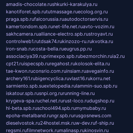
amadis-chocolate.ru
shkurki-karakulya.ru
kanotiforet.spb.ru
tutmassage.ru
ecolog.org.ru
praga.spb.ru
falcorussia.ru
autodoctorservis.ru
kamertondom.spb.ru
net-life.net.ru
avto-vozim.ru
sakhcamera.ru
alliance-electro.spb.ru
stroyavt.ru
controlweb1.ru
tdsak74.ru
kinzozo-ru.ru
kvotka.ru
iron-snab.ru
costa-bella.ru
eugrus.pp.ru
associaciya39.ru
primexpo.spb.ru
bezmorchin.ru
ia2.ru
cpt21.ru
ispecspb.ru
regahost.ru
kolosok-elita.ru
tae-kwon.ru
consrio.com.ru
insiam.ru
avegainfo.ru
archery161.ru
bigencyclica.ru
vlast16.ru
korru.net
sarmiento.spb.su
extelopedia.ru
lammin-suo.spb.ru
iskatour.spb.ru
snpi.org.ru
running-line.ru
krygeva-spa.ru
chel.net.ru
rust-loco.ru
dugshop.ru
hl-beta.spb.ru
school494.spb.ru
mymubaby.ru
epoha-metalband.ru
ngr.spb.ru
rusgosnews.com
dieselvostok.ru
24hostel.msk.ru
w-dev.ru
f-ship.ru
regsmi.ru
filmnetwork.ru
malinasp.ru
kinosvin.ru