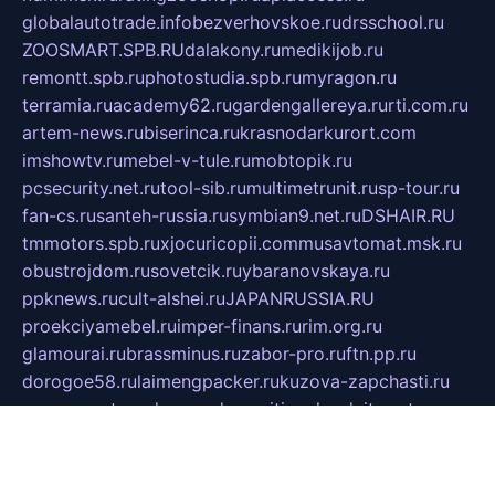
globalautotrade.info
bezverhovskoe.ru
drsschool.ru
ZOOSMART.SPB.RU
dalakony.ru
medikijob.ru
remontt.spb.ru
photostudia.spb.ru
myragon.ru
terramia.ru
academy62.ru
gardengallereya.ru
rti.com.ru
artem-news.ru
biserinca.ru
krasnodarkurort.com
imshowtv.ru
mebel-v-tule.ru
mobtopik.ru
pcsecurity.net.ru
tool-sib.ru
multimetrunit.ru
sp-tour.ru
fan-cs.ru
santeh-russia.ru
symbian9.net.ru
DSHAIR.RU
tmmotors.spb.ru
xjocuricopii.com
musavtomat.msk.ru
obustrojdom.ru
sovetcik.ru
ybaranovskaya.ru
ppknews.ru
cult-alshei.ru
JAPANRUSSIA.RU
proekciyamebel.ru
imper-finans.ru
rim.org.ru
glamourai.ru
brassminus.ru
zabor-pro.ru
ftn.pp.ru
dorogoe58.ru
laimengpacker.ru
kuzova-zapchasti.ru
sageerp.ru
taxodrom.ru
dsrazvitie.ru
hardcity.net.ru
ratinghomegames.ru
topservice25.ru
gubernyan.ru
gtglasslined.ru
ii4.ru
tssport.spb.ru
andorra24.com
blackwallstreet.ru
oboimos.ru
optim-doors.com.ru