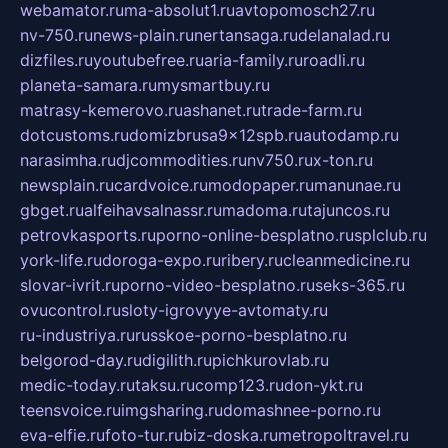
webamator.ru
ma-absolut1.ru
avtopomosch27.ru
nv-750.ru
news-plain.ru
nertansaga.ru
delanalad.ru
dizfiles.ru
youtubefree.ru
aria-family.ru
roadli.ru
planeta-samara.ru
mysmartbuy.ru
matrasy-kemerovo.ru
ashanet.ru
trade-farm.ru
dotcustoms.ru
domizbrusa9x12spb.ru
autodamp.ru
narasimha.ru
djcommodities.ru
nv750.ru
x-ton.ru
newsplain.ru
cardvoice.ru
modopaper.ru
manunae.ru
gbget.ru
alfeihavsalnassr.ru
madoma.ru
tajuncos.ru
petrovkasports.ru
porno-online-besplatno.ru
splclub.ru
york-life.ru
doroga-expo.ru
ribery.ru
cleanmedicine.ru
slovar-ivrit.ru
porno-video-besplatno.ru
seks-365.ru
ovucontrol.ru
sloty-igrovyye-avtomaty.ru
ru-industriya.ru
russkoe-porno-besplatno.ru
belgorod-day.ru
digilith.ru
pichkurovlab.ru
medic-today.ru
taksu.ru
comp123.ru
don-ykt.ru
teensvoice.ru
imgsharing.ru
domashnee-porno.ru
eva-elfie.ru
foto-tur.ru
biz-doska.ru
metropoltravel.ru