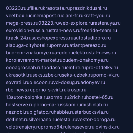
03223.ru
ufille.ru
krasotata.ru
prazdnikdushi.ru
veetbox.ru
cinemapost.ru
ciam-fr.ru
kraft-you.ru
mega-press.ru
03223.ru
web-explore.ru
rastenuya.ru
eurovision-russia.ru
strah-news.ru
freeride-team.ru
itrack-24.ru
sexshopexpress.ru
autostudiopro.ru
alabuga-cityhotel.ru
pornv.ru
atlantpereezd.ru
bud-em-znakomye.ru
a-cdc.ru
elektrostal-news.ru
korolevremont-market.ru
budem-znakomye.ru
oooagrosnab.ru
fpodaso.ru
emfire.ru
pro-otdelky.ru
ukrasotki.ru
seksuzbek.ru
seks-uzbek.ru
porno-vk.ru
sovratili.ru
olecoon.ru
vd-dosug.ru
adonyev.ru
rbc-news.ru
porno-skvirt.ru
krospr.ru
13autor-kolonka.ru
sormol.ru
2rich.ru
hostel-65.ru
hostserve.ru
porno-na-russkom.ru
mishinlab.ru
neznobi.ru
bigfatcc.ru
habble.ru
starbucksvia.ru
delfinet.ru
silvernano.ru
elestal.ru
vektor-doroga.ru
velotrenajery.ru
pronso54.ru
lenasever.ru
lovinskix.ru