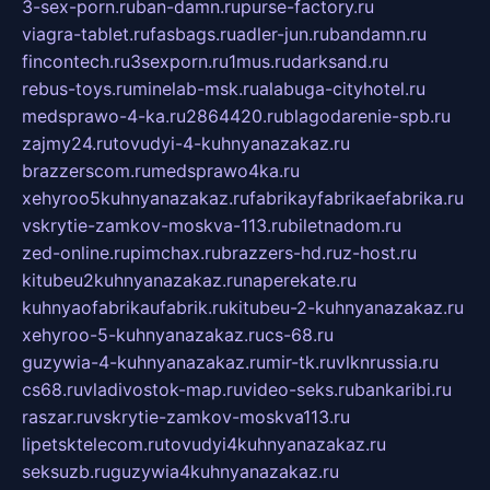
3-sex-porn.ru
ban-damn.ru
purse-factory.ru
viagra-tablet.ru
fasbags.ru
adler-jun.ru
bandamn.ru
fincontech.ru
3sexporn.ru
1mus.ru
darksand.ru
rebus-toys.ru
minelab-msk.ru
alabuga-cityhotel.ru
medsprawo-4-ka.ru
2864420.ru
blagodarenie-spb.ru
zajmy24.ru
tovudyi-4-kuhnyanazakaz.ru
brazzerscom.ru
medsprawo4ka.ru
xehyroo5kuhnyanazakaz.ru
fabrikayfabrikaefabrika.ru
vskrytie-zamkov-moskva-113.ru
biletnadom.ru
zed-online.ru
pimchax.ru
brazzers-hd.ru
z-host.ru
kitubeu2kuhnyanazakaz.ru
naperekate.ru
kuhnyaofabrikaufabrik.ru
kitubeu-2-kuhnyanazakaz.ru
xehyroo-5-kuhnyanazakaz.ru
cs-68.ru
guzywia-4-kuhnyanazakaz.ru
mir-tk.ru
vlknrussia.ru
cs68.ru
vladivostok-map.ru
video-seks.ru
bankaribi.ru
raszar.ru
vskrytie-zamkov-moskva113.ru
lipetsktelecom.ru
tovudyi4kuhnyanazakaz.ru
seksuzb.ru
guzywia4kuhnyanazakaz.ru