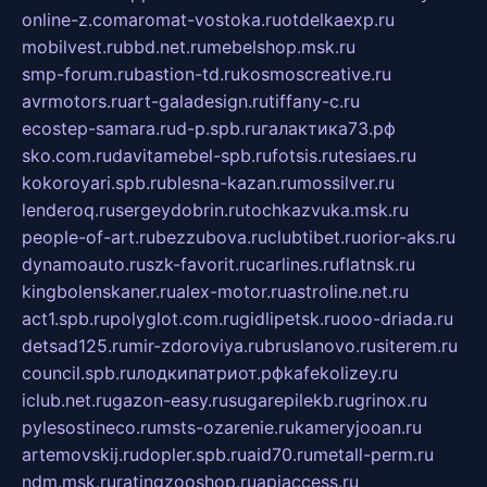
online-z.com
aromat-vostoka.ru
otdelkaexp.ru
mobilvest.ru
bbd.net.ru
mebelshop.msk.ru
smp-forum.ru
bastion-td.ru
kosmoscreative.ru
avrmotors.ru
art-galadesign.ru
tiffany-c.ru
ecostep-samara.ru
d-p.spb.ru
галактика73.рф
sko.com.ru
davitamebel-spb.ru
fotsis.ru
tesiaes.ru
kokoroyari.spb.ru
blesna-kazan.ru
mossilver.ru
lenderoq.ru
sergeydobrin.ru
tochkazvuka.msk.ru
people-of-art.ru
bezzubova.ru
clubtibet.ru
orior-aks.ru
dynamoauto.ru
szk-favorit.ru
carlines.ru
flatnsk.ru
kingbolenskaner.ru
alex-motor.ru
astroline.net.ru
act1.spb.ru
polyglot.com.ru
gidlipetsk.ru
ooo-driada.ru
detsad125.ru
mir-zdoroviya.ru
bruslanovo.ru
siterem.ru
council.spb.ru
лодкипатриот.рф
kafekolizey.ru
iclub.net.ru
gazon-easy.ru
sugarepilekb.ru
grinox.ru
pylesostineco.ru
msts-ozarenie.ru
kameryjooan.ru
artemovskij.ru
dopler.spb.ru
aid70.ru
metall-perm.ru
ndm.msk.ru
ratingzooshop.ru
apiaccess.ru