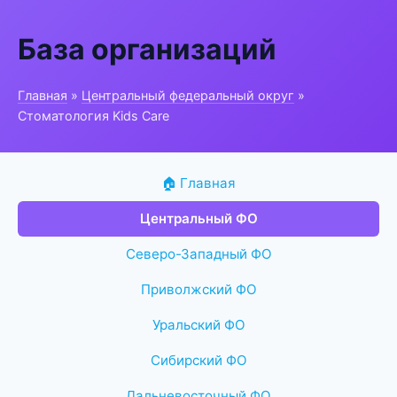
База организаций
Главная
»
Центральный федеральный округ
»
Стоматология Kids Care
🏠 Главная
Центральный ФО
Северо-Западный ФО
Приволжский ФО
Уральский ФО
Сибирский ФО
Дальневосточный ФО