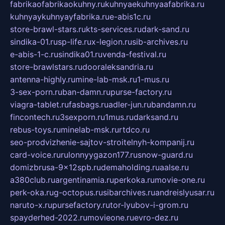
fabrikaofabrikaokuhny.ru
kuhnyaekuhnyaafabrika.ru
kuhnyaykuhnyayfabrika.ru
e-abis1c.ru
store-brawl-stars.ru
kts-services.ru
dark-sand.ru
sindika-01.ru
sp-life.ru
x-legion.ru
sib-archives.ru
e-abis-1-c.ru
sindika01.ru
venda-festival.ru
store-brawlstars.ru
dooraleksandria.ru
antenna-highly.ru
mine-lab-msk.ru
1-mus.ru
3-sex-porn.ru
ban-damn.ru
purse-factory.ru
viagra-tablet.ru
fasbags.ru
adler-jun.ru
bandamn.ru
fincontech.ru
3sexporn.ru
1mus.ru
darksand.ru
rebus-toys.ru
minelab-msk.ru
rtdco.ru
seo-prodvizhenie-sajtov-stroitelnyh-kompanij.ru
card-voice.ru
rulonnyygazon177.ru
snow-guard.ru
domizbrusa-9x12spb.ru
demaholding.ru
aalse.ru
a380club.ru
argentinamia.ru
perkoka.ru
movie-one.ru
perk-oka.ru
g-octopus.ru
sibarchives.ru
andreislyusar.ru
naruto-x.ru
pursefactory.ru
tor-lyubov-i-grom.ru
spayderhed-2022.ru
movieone.ru
evro-dez.ru