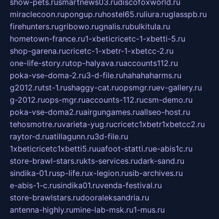
show-pets.ru
smartnews03.ru
discofoxworld.ru
miraclecoon.ru
pongup.ru
hostel65.ru
liura.ru
glasspb.ru
firehunters.ru
gribowo.ru
gnalis.ru
bulkitula.ru
hometown-france.ru
1-xbeticricetc-1-xbetti-5.ru
shop-garena.ru
cricetc-1-xbetr-1-xbetcc-2.ru
one-life-story.ru
top-halyava.ru
accounts112.ru
poka-vse-doma-2.ru
3-d-file.ru
hahahaharms.ru
g2012.ru
tst-1.ru
shaggy-cat.ru
opsmgr.ru
ev-gallery.ru
g-2012.ru
ops-mgr.ru
accounts-112.ru
csm-demo.ru
poka-vse-doma2.ru
airgungames.ru
allseo-host.ru
tehosmotre.ru
varieta-yug.ru
cricetc1xbetr1xbetcc2.ru
raytor-d.ru
atillagunn.ru
3d-file.ru
1xbeticricetc1xbetti5.ru
uafoot-statti.ru
e-abis1c.ru
store-brawl-stars.ru
kts-services.ru
dark-sand.ru
sindika-01.ru
sp-life.ru
x-legion.ru
sib-archives.ru
e-abis-1-c.ru
sindika01.ru
venda-festival.ru
store-brawlstars.ru
dooraleksandria.ru
antenna-highly.ru
mine-lab-msk.ru
1-mus.ru