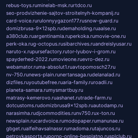
rebus-toys.ru
minelab-msk.ru
rtdco.ru
seo-prodvizhenie-sajtov-stroitelnyh-kompanij.ru
card-voice.ru
rulonnyygazon177.ru
snow-guard.ru
domizbrusa-9x12spb.ru
demaholding.ru
aalse.ru
a380club.ru
argentinamia.ru
perkoka.ru
movie-one.ru
perk-oka.ru
g-octopus.ru
sibarchives.ru
andreislyusar.ru
naruto-x.ru
pursefactory.ru
tor-lyubov-i-grom.ru
spayderhed-2022.ru
movieone.ru
evro-dez.ru
webamator.ru
ma-absolut1.ru
avtopomosch27.ru
nv-750.ru
news-plain.ru
nertansaga.ru
delanalad.ru
dizfiles.ru
youtubefree.ru
aria-family.ru
roadli.ru
planeta-samara.ru
mysmartbuy.ru
matrasy-kemerovo.ru
ashanet.ru
trade-farm.ru
dotcustoms.ru
domizbrusa9x12spb.ru
autodamp.ru
narasimha.ru
djcommodities.ru
nv750.ru
x-ton.ru
newsplain.ru
cardvoice.ru
modopaper.ru
manunae.ru
gbget.ru
alfeihavsalnassr.ru
madoma.ru
tajuncos.ru
petrovkasports.ru
porno-online-besplatno.ru
splclub.ru