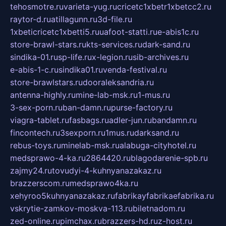
tehosmotre.ru
varieta-yug.ru
cricetc1xbetr1xbetcc2.ru
raytor-d.ru
atillagunn.ru
3d-file.ru
1xbeticricetc1xbetti5.ru
uafoot-statti.ru
e-abis1c.ru
store-brawl-stars.ru
kts-services.ru
dark-sand.ru
sindika-01.ru
sp-life.ru
x-legion.ru
sib-archives.ru
e-abis-1-c.ru
sindika01.ru
venda-festival.ru
store-brawlstars.ru
dooraleksandria.ru
antenna-highly.ru
mine-lab-msk.ru
1-mus.ru
3-sex-porn.ru
ban-damn.ru
purse-factory.ru
viagra-tablet.ru
fasbags.ru
adler-jun.ru
bandamn.ru
fincontech.ru
3sexporn.ru
1mus.ru
darksand.ru
rebus-toys.ru
minelab-msk.ru
alabuga-cityhotel.ru
medsprawo-4-ka.ru
2864420.ru
blagodarenie-spb.ru
zajmy24.ru
tovudyi-4-kuhnyanazakaz.ru
brazzerscom.ru
medsprawo4ka.ru
xehyroo5kuhnyanazakaz.ru
fabrikayfabrikaefabrika.ru
vskrytie-zamkov-moskva-113.ru
biletnadom.ru
zed-online.ru
pimchax.ru
brazzers-hd.ru
z-host.ru