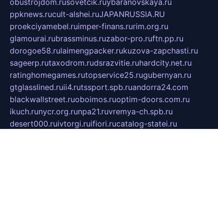
obustrojdom.ru
sovetcik.ru
ybaranovskaya.ru
ppknews.ru
cult-alshei.ru
JAPANRUSSIA.RU
proekciyamebel.ru
imper-finans.ru
rim.org.ru
glamourai.ru
brassminus.ru
zabor-pro.ru
ftn.pp.ru
dorogoe58.ru
laimengpacker.ru
kuzova-zapchasti.ru
sageerp.ru
taxodrom.ru
dsrazvitie.ru
hardcity.net.ru
ratinghomegames.ru
topservice25.ru
gubernyan.ru
gtglasslined.ru
ii4.ru
tssport.spb.ru
andorra24.com
blackwallstreet.ru
oboimos.ru
optim-doors.com.ru
ikuch.ru
nycr.org.ru
npa21.ru
vremya-ch.spb.ru
desert000.ru
ivtorgi.ru
ifiori.ru
catalog-statei.ru
dcv.org.ru
spetsmaster174.ru
ipkameryhiseeu.ru
dum26.ru
ruspol.spb.ru
fr-opendp.ru
kam-solnyshko.ru
cheyenne-arapaho.ru
sevzapmetal.spb.ru
ted-lapidus.spb.ru
parasite-eliminator.ru
sigma-complete.ru
modernworld.ru
dama-moda.ru
eholot-group.ru
sk-nvkz.ru
DRONGOLD.RU
democratia2.ru
i-farmer.ru
mass-sport.org