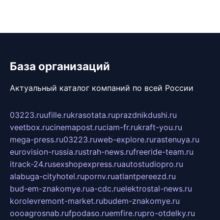
База организаций
Актуальный каталог компаний по всей России
03223.ru
ufille.ru
krasotata.ru
prazdnikdushi.ru
veetbox.ru
cinemapost.ru
ciam-fr.ru
kraft-you.ru
mega-press.ru
03223.ru
web-explore.ru
rastenuya.ru
eurovision-russia.ru
strah-news.ru
freeride-team.ru
itrack-24.ru
sexshopexpress.ru
autostudiopro.ru
alabuga-cityhotel.ru
pornv.ru
atlantpereezd.ru
bud-em-znakomye.ru
a-cdc.ru
elektrostal-news.ru
korolevremont-market.ru
budem-znakomye.ru
oooagrosnab.ru
fpodaso.ru
emfire.ru
pro-otdelky.ru