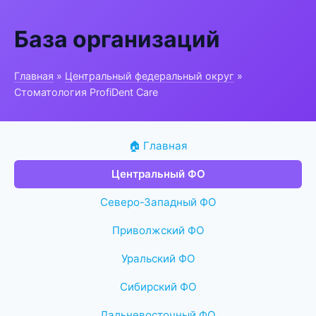
База организаций
Главная
»
Центральный федеральный округ
»
Стоматология ProfiDent Care
🏠 Главная
Центральный ФО
Северо-Западный ФО
Приволжский ФО
Уральский ФО
Сибирский ФО
Дальневосточный ФО