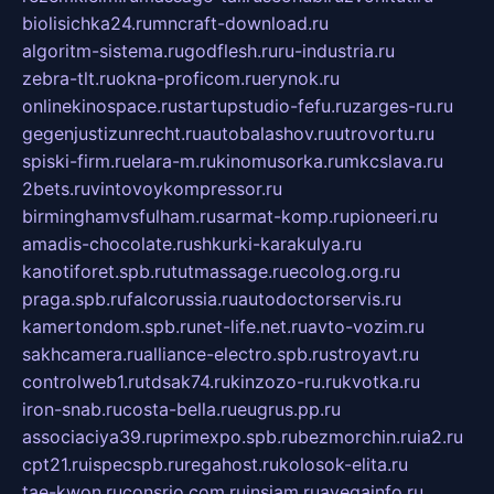
biolisichka24.ru
mncraft-download.ru
algoritm-sistema.ru
godflesh.ru
ru-industria.ru
zebra-tlt.ru
okna-proficom.ru
erynok.ru
onlinekinospace.ru
startupstudio-fefu.ru
zarges-ru.ru
gegenjustizunrecht.ru
autobalashov.ru
utrovortu.ru
spiski-firm.ru
elara-m.ru
kinomusorka.ru
mkcslava.ru
2bets.ru
vintovoykompressor.ru
birminghamvsfulham.ru
sarmat-komp.ru
pioneeri.ru
amadis-chocolate.ru
shkurki-karakulya.ru
kanotiforet.spb.ru
tutmassage.ru
ecolog.org.ru
praga.spb.ru
falcorussia.ru
autodoctorservis.ru
kamertondom.spb.ru
net-life.net.ru
avto-vozim.ru
sakhcamera.ru
alliance-electro.spb.ru
stroyavt.ru
controlweb1.ru
tdsak74.ru
kinzozo-ru.ru
kvotka.ru
iron-snab.ru
costa-bella.ru
eugrus.pp.ru
associaciya39.ru
primexpo.spb.ru
bezmorchin.ru
ia2.ru
cpt21.ru
ispecspb.ru
regahost.ru
kolosok-elita.ru
tae-kwon.ru
consrio.com.ru
insiam.ru
avegainfo.ru