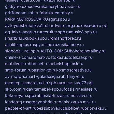
tesiaes.ru
card.com.ru
kazanka.spb.ru
gildiya-kuznecov.ru
kameryboavision.ru
griffoncom.spb.ru
fabrika-emotsiy.ru
PARK-MATROSOVA.RU
agat.spb.ru
avtoyurist-moskva1.ru
hardware.org.ru
схема-авто.рф
dg-lab.ru
angrup.ru
recruiter.spb.ru
music8.spb.ru
krsk124.ru
kubok.spb.ru
romanofforex.ru
analitikaplus.ru
spyonline.ru
zosikamery.ru
sloboda-ural.pp.ru
AUTO-COM.SU
hohota.net
alimy.ru
online-z.com
aromat-vostoka.ru
otdelkaexp.ru
mobilvest.ru
bbd.net.ru
mebelshop.msk.ru
smp-forum.ru
bastion-td.ru
kosmoscreative.ru
avrmotors.ru
art-galadesign.ru
tiffany-c.ru
ecostep-samara.ru
d-p.spb.ru
галактика73.рф
sko.com.ru
davitamebel-spb.ru
fotsis.ru
tesiaes.ru
kokoroyari.spb.ru
blesna-kazan.ru
mossilver.ru
lenderoq.ru
sergeydobrin.ru
tochkazvuka.msk.ru
people-of-art.ru
bezzubova.ru
clubtibet.ru
orior-aks.ru