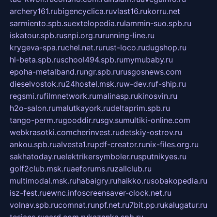
archery161.ru
bigencyclica.ru
vlast16.ru
korru.net
sarmiento.spb.su
extelopedia.ru
lammin-suo.spb.ru
iskatour.spb.ru
snpi.org.ru
running-line.ru
krygeva-spa.ru
chel.net.ru
rust-loco.ru
dugshop.ru
hl-beta.spb.ru
school494.spb.ru
mymubaby.ru
epoha-metalband.ru
ngr.spb.ru
rusgosnews.com
dieselvostok.ru
24hostel.msk.ru
w-dev.ru
f-ship.ru
regsmi.ru
filmnetwork.ru
malinasp.ru
kinosvin.ru
h2o-salon.ru
malutkayork.ru
deltaprim.spb.ru
tango-perm.ru
gooddir.ru
sgv.su
multiki-online.com
webkrasotki.com
cherinvest.ru
detskiy-ostrov.ru
ankou.spb.ru
alvesta1.ru
pdf-creator.ru
nix-files.org.ru
sakhatoday.ru
elektrikersymboler.ru
sputnikyes.ru
golf2club.msk.ru
aeforums.ru
zallclub.ru
multimodal.msk.ru
habaigry.ru
haikko.ru
sobakopedia.ru
isz-fest.ru
ewnc.info
screensaver-clock.net.ru
volnav.spb.ru
comnat.ru
npf.net.ru
7bit.pp.ru
kalugatur.ru