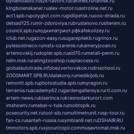
dynamoauto.ru
szk-favorit.ru
carlines.ru
flatnsk.ru
kingbolenskaner.ru
alex-motor.ru
astroline.net.ru
act1.spb.ru
polyglot.com.ru
gidlipetsk.ru
ooo-driada.ru
detsad125.ru
mir-zdoroviya.ru
bruslanovo.ru
siterem.ru
council.spb.ru
лодкипатриот.рф
kafekolizey.ru
iclub.net.ru
gazon-easy.ru
sugarepilekb.ru
grinox.ru
pylesostineco.ru
msts-ozarenie.ru
kameryjooan.ru
artemovskij.ru
dopler.spb.ru
aid70.ru
metall-perm.ru
ndm.msk.ru
ratingzooshop.ru
apiaccess.ru
globalautotrade.info
bezverhovskoe.ru
drsschool.ru
ZOOSMART.SPB.RU
dalakony.ru
medikijob.ru
remontt.spb.ru
photostudia.spb.ru
myragon.ru
terramia.ru
academy62.ru
gardengallereya.ru
rti.com.ru
artem-news.ru
biserinca.ru
krasnodarkurort.com
imshowtv.ru
mebel-v-tule.ru
mobtopik.ru
pcsecurity.net.ru
tool-sib.ru
multimetrunit.ru
sp-tour.ru
fan-cs.ru
santeh-russia.ru
symbian9.net.ru
DSHAIR.RU
tmmotors.spb.ru
xjocuricopii.com
musavtomat.msk.ru