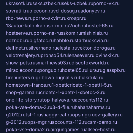
ukrasotki.ru
seksuzbek.ru
seks-uzbek.ru
porno-vk.ru
sovratili.ru
olecoon.ru
vd-dosug.ru
adonyev.ru
rbc-news.ru
porno-skvirt.ru
krospr.ru
13autor-kolonka.ru
sormol.ru
2rich.ru
hostel-65.ru
hostserve.ru
porno-na-russkom.ru
mishinlab.ru
neznobi.ru
bigfatcc.ru
habble.ru
starbucksvia.ru
delfinet.ru
silvernano.ru
elestal.ru
vektor-doroga.ru
velotrenajery.ru
pronso54.ru
lenasever.ru
lovinskix.ru
show-pets.ru
smartnews03.ru
discofoxworld.ru
miraclecoon.ru
pongup.ru
hostel65.ru
liura.ru
glasspb.ru
firehunters.ru
gribowo.ru
gnalis.ru
bulkitula.ru
hometown-france.ru
1-xbeticricetc-1-xbetti-5.ru
shop-garena.ru
cricetc-1-xbetr-1-xbetcc-2.ru
one-life-story.ru
top-halyava.ru
accounts112.ru
poka-vse-doma-2.ru
3-d-file.ru
hahahaharms.ru
g2012.ru
tst-1.ru
shaggy-cat.ru
opsmgr.ru
ev-gallery.ru
g-2012.ru
ops-mgr.ru
accounts-112.ru
csm-demo.ru
poka-vse-doma2.ru
airgungames.ru
allseo-host.ru