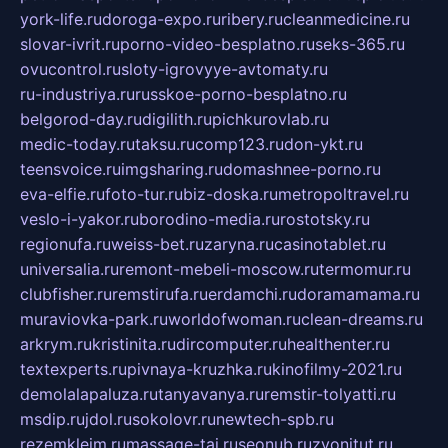
york-life.ru
doroga-expo.ru
ribery.ru
cleanmedicine.ru
slovar-ivrit.ru
porno-video-besplatno.ru
seks-365.ru
ovucontrol.ru
sloty-igrovyye-avtomaty.ru
ru-industriya.ru
russkoe-porno-besplatno.ru
belgorod-day.ru
digilith.ru
pichkurovlab.ru
medic-today.ru
taksu.ru
comp123.ru
don-ykt.ru
teensvoice.ru
imgsharing.ru
domashnee-porno.ru
eva-elfie.ru
foto-tur.ru
biz-doska.ru
metropoltravel.ru
veslo-i-yakor.ru
borodino-media.ru
rostotsky.ru
regionufa.ru
weiss-bet.ru
zaryna.ru
casinotablet.ru
universalia.ru
remont-mebeli-moscow.ru
termomur.ru
clubfisher.ru
remstirufa.ru
erdamchi.ru
doramamama.ru
muraviovka-park.ru
worldofwoman.ru
clean-dreams.ru
arkrym.ru
kristinita.ru
dircomputer.ru
healthenter.ru
textexperts.ru
pivnaya-kruzhka.ru
kinofilmy-2021.ru
demolalapaluza.ru
tanyavanya.ru
remstir-tolyatti.ru
msdip.ru
jdol.ru
sokolovr.ru
newtech-spb.ru
rezemkleim.ru
massage-tai.ru
seonub.ru
zvonitut.ru