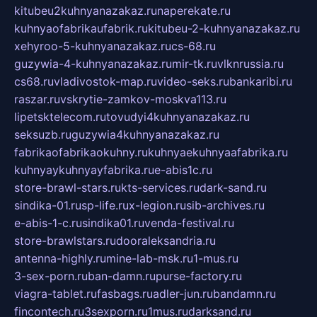
kitubeu2kuhnyanazakaz.ru
naperekate.ru
kuhnyaofabrikaufabrik.ru
kitubeu-2-kuhnyanazakaz.ru
xehyroo-5-kuhnyanazakaz.ru
cs-68.ru
guzywia-4-kuhnyanazakaz.ru
mir-tk.ru
vlknrussia.ru
cs68.ru
vladivostok-map.ru
video-seks.ru
bankaribi.ru
raszar.ru
vskrytie-zamkov-moskva113.ru
lipetsktelecom.ru
tovudyi4kuhnyanazakaz.ru
seksuzb.ru
guzywia4kuhnyanazakaz.ru
fabrikaofabrikaokuhny.ru
kuhnyaekuhnyaafabrika.ru
kuhnyaykuhnyayfabrika.ru
e-abis1c.ru
store-brawl-stars.ru
kts-services.ru
dark-sand.ru
sindika-01.ru
sp-life.ru
x-legion.ru
sib-archives.ru
e-abis-1-c.ru
sindika01.ru
venda-festival.ru
store-brawlstars.ru
dooraleksandria.ru
antenna-highly.ru
mine-lab-msk.ru
1-mus.ru
3-sex-porn.ru
ban-damn.ru
purse-factory.ru
viagra-tablet.ru
fasbags.ru
adler-jun.ru
bandamn.ru
fincontech.ru
3sexporn.ru
1mus.ru
darksand.ru