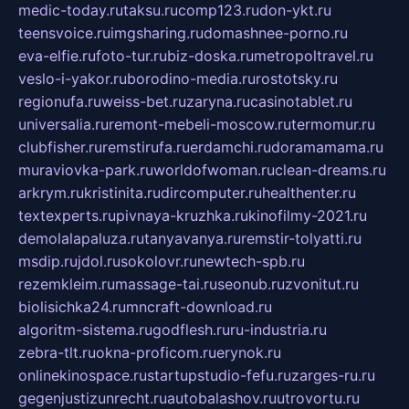
medic-today.ru
taksu.ru
comp123.ru
don-ykt.ru
teensvoice.ru
imgsharing.ru
domashnee-porno.ru
eva-elfie.ru
foto-tur.ru
biz-doska.ru
metropoltravel.ru
veslo-i-yakor.ru
borodino-media.ru
rostotsky.ru
regionufa.ru
weiss-bet.ru
zaryna.ru
casinotablet.ru
universalia.ru
remont-mebeli-moscow.ru
termomur.ru
clubfisher.ru
remstirufa.ru
erdamchi.ru
doramamama.ru
muraviovka-park.ru
worldofwoman.ru
clean-dreams.ru
arkrym.ru
kristinita.ru
dircomputer.ru
healthenter.ru
textexperts.ru
pivnaya-kruzhka.ru
kinofilmy-2021.ru
demolalapaluza.ru
tanyavanya.ru
remstir-tolyatti.ru
msdip.ru
jdol.ru
sokolovr.ru
newtech-spb.ru
rezemkleim.ru
massage-tai.ru
seonub.ru
zvonitut.ru
biolisichka24.ru
mncraft-download.ru
algoritm-sistema.ru
godflesh.ru
ru-industria.ru
zebra-tlt.ru
okna-proficom.ru
erynok.ru
onlinekinospace.ru
startupstudio-fefu.ru
zarges-ru.ru
gegenjustizunrecht.ru
autobalashov.ru
utrovortu.ru