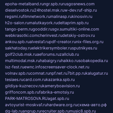
epoha-metalband.ru
ngr.spb.ru
rusgosnews.com
dieselvostok.ru
24hostel.msk.ru
w-dev.ru
f-ship.ru
regsmi.ru
filmnetwork.ru
malinasp.ru
kinosvin.ru
h2o-salon.ru
malutkayork.ru
deltaprim.spb.ru
tango-perm.ru
gooddir.ru
sgv.su
multiki-online.com
webkrasotki.com
cherinvest.ru
detskiy-ostrov.ru
ankou.spb.ru
alvesta1.ru
pdf-creator.ru
nix-files.org.ru
sakhatoday.ru
elektrikersymboler.ru
sputnikyes.ru
golf2club.msk.ru
aeforums.ru
zallclub.ru
multimodal.msk.ru
habaigry.ru
haikko.ru
sobakopedia.ru
isz-fest.ru
ewnc.info
screensaver-clock.net.ru
volnav.spb.ru
comnat.ru
npf.net.ru
7bit.pp.ru
kalugatur.ru
tesiaes.ru
card.com.ru
kazanka.spb.ru
gildiya-kuznecov.ru
kameryboavision.ru
griffoncom.spb.ru
fabrika-emotsiy.ru
PARK-MATROSOVA.RU
agat.spb.ru
avtoyurist-moskva1.ru
hardware.org.ru
схема-авто.рф
dg-lab.ru
angrup.ru
recruiter.spb.ru
music8.spb.ru