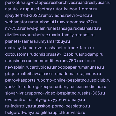
perk-oka.ru
g-octopus.ru
sibarchives.ru
andreislyusar.ru
naruto-x.ru
pursefactory.ru
tor-lyubov-i-grom.ru
spayderhed-2022.ru
movieone.ru
evro-dez.ru
webamator.ru
ma-absolut1.ru
avtopomosch27.ru
nv-750.ru
news-plain.ru
nertansaga.ru
delanalad.ru
dizfiles.ru
youtubefree.ru
aria-family.ru
roadli.ru
planeta-samara.ru
mysmartbuy.ru
matrasy-kemerovo.ru
ashanet.ru
trade-farm.ru
dotcustoms.ru
domizbrusa9x12spb.ru
autodamp.ru
narasimha.ru
djcommodities.ru
nv750.ru
x-ton.ru
newsplain.ru
cardvoice.ru
modopaper.ru
manunae.ru
gbget.ru
alfeihavsalnassr.ru
madoma.ru
tajuncos.ru
petrovkasports.ru
porno-online-besplatno.ru
splclub.ru
york-life.ru
doroga-expo.ru
ribery.ru
cleanmedicine.ru
slovar-ivrit.ru
porno-video-besplatno.ru
seks-365.ru
ovucontrol.ru
sloty-igrovyye-avtomaty.ru
ru-industriya.ru
russkoe-porno-besplatno.ru
belgorod-day.ru
digilith.ru
pichkurovlab.ru