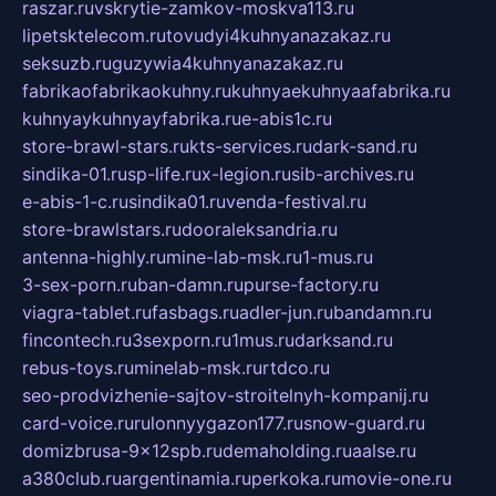
raszar.ru
vskrytie-zamkov-moskva113.ru
lipetsktelecom.ru
tovudyi4kuhnyanazakaz.ru
seksuzb.ru
guzywia4kuhnyanazakaz.ru
fabrikaofabrikaokuhny.ru
kuhnyaekuhnyaafabrika.ru
kuhnyaykuhnyayfabrika.ru
e-abis1c.ru
store-brawl-stars.ru
kts-services.ru
dark-sand.ru
sindika-01.ru
sp-life.ru
x-legion.ru
sib-archives.ru
e-abis-1-c.ru
sindika01.ru
venda-festival.ru
store-brawlstars.ru
dooraleksandria.ru
antenna-highly.ru
mine-lab-msk.ru
1-mus.ru
3-sex-porn.ru
ban-damn.ru
purse-factory.ru
viagra-tablet.ru
fasbags.ru
adler-jun.ru
bandamn.ru
fincontech.ru
3sexporn.ru
1mus.ru
darksand.ru
rebus-toys.ru
minelab-msk.ru
rtdco.ru
seo-prodvizhenie-sajtov-stroitelnyh-kompanij.ru
card-voice.ru
rulonnyygazon177.ru
snow-guard.ru
domizbrusa-9x12spb.ru
demaholding.ru
aalse.ru
a380club.ru
argentinamia.ru
perkoka.ru
movie-one.ru