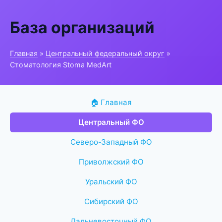
База организаций
Главная
»
Центральный федеральный округ
»
Стоматология Stoma MedArt
🏠 Главная
Центральный ФО
Северо-Западный ФО
Приволжский ФО
Уральский ФО
Сибирский ФО
Дальневосточный ФО