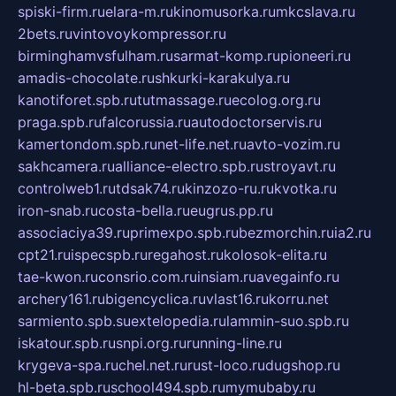
spiski-firm.ru
elara-m.ru
kinomusorka.ru
mkcslava.ru
2bets.ru
vintovoykompressor.ru
birminghamvsfulham.ru
sarmat-komp.ru
pioneeri.ru
amadis-chocolate.ru
shkurki-karakulya.ru
kanotiforet.spb.ru
tutmassage.ru
ecolog.org.ru
praga.spb.ru
falcorussia.ru
autodoctorservis.ru
kamertondom.spb.ru
net-life.net.ru
avto-vozim.ru
sakhcamera.ru
alliance-electro.spb.ru
stroyavt.ru
controlweb1.ru
tdsak74.ru
kinzozo-ru.ru
kvotka.ru
iron-snab.ru
costa-bella.ru
eugrus.pp.ru
associaciya39.ru
primexpo.spb.ru
bezmorchin.ru
ia2.ru
cpt21.ru
ispecspb.ru
regahost.ru
kolosok-elita.ru
tae-kwon.ru
consrio.com.ru
insiam.ru
avegainfo.ru
archery161.ru
bigencyclica.ru
vlast16.ru
korru.net
sarmiento.spb.su
extelopedia.ru
lammin-suo.spb.ru
iskatour.spb.ru
snpi.org.ru
running-line.ru
krygeva-spa.ru
chel.net.ru
rust-loco.ru
dugshop.ru
hl-beta.spb.ru
school494.spb.ru
mymubaby.ru