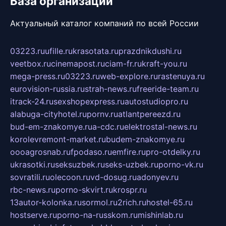
База организаций
Актуальный каталог компаний по всей России
03223.ru
ufille.ru
krasotata.ru
prazdnikdushi.ru
veetbox.ru
cinemapost.ru
ciam-fr.ru
kraft-you.ru
mega-press.ru
03223.ru
web-explore.ru
rastenuya.ru
eurovision-russia.ru
strah-news.ru
freeride-team.ru
itrack-24.ru
sexshopexpress.ru
autostudiopro.ru
alabuga-cityhotel.ru
pornv.ru
atlantpereezd.ru
bud-em-znakomye.ru
a-cdc.ru
elektrostal-news.ru
korolevremont-market.ru
budem-znakomye.ru
oooagrosnab.ru
fpodaso.ru
emfire.ru
pro-otdelky.ru
ukrasotki.ru
seksuzbek.ru
seks-uzbek.ru
porno-vk.ru
sovratili.ru
olecoon.ru
vd-dosug.ru
adonyev.ru
rbc-news.ru
porno-skvirt.ru
krospr.ru
13autor-kolonka.ru
sormol.ru
2rich.ru
hostel-65.ru
hostserve.ru
porno-na-russkom.ru
mishinlab.ru