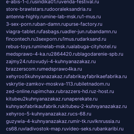
e-abis-1-c.ru
sindika01.ru
venda-festival.ru
store-brawlstars.ru
dooraleksandria.ru
antenna-highly.ru
mine-lab-msk.ru
1-mus.ru
3-sex-porn.ru
ban-damn.ru
purse-factory.ru
viagra-tablet.ru
fasbags.ru
adler-jun.ru
bandamn.ru
fincontech.ru
3sexporn.ru
1mus.ru
darksand.ru
rebus-toys.ru
minelab-msk.ru
alabuga-cityhotel.ru
medsprawo-4-ka.ru
2864420.ru
blagodarenie-spb.ru
zajmy24.ru
tovudyi-4-kuhnyanazakaz.ru
brazzerscom.ru
medsprawo4ka.ru
xehyroo5kuhnyanazakaz.ru
fabrikayfabrikaefabrika.ru
vskrytie-zamkov-moskva-113.ru
biletnadom.ru
zed-online.ru
pimchax.ru
brazzers-hd.ru
z-host.ru
kitubeu2kuhnyanazakaz.ru
naperekate.ru
kuhnyaofabrikaufabrik.ru
kitubeu-2-kuhnyanazakaz.ru
xehyroo-5-kuhnyanazakaz.ru
cs-68.ru
guzywia-4-kuhnyanazakaz.ru
mir-tk.ru
vlknrussia.ru
cs68.ru
vladivostok-map.ru
video-seks.ru
bankaribi.ru