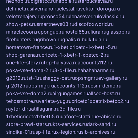
neznobi.ru
bigfatcc.ru
habble.ru
starbucksvia.ru
delfinet.ru
silvernano.ru
elestal.ru
vektor-doroga.ru
velotrenajery.ru
pronso54.ru
lenasever.ru
lovinskix.ru
show-pets.ru
smartnews03.ru
discofoxworld.ru
miraclecoon.ru
pongup.ru
hostel65.ru
liura.ru
glasspb.ru
firehunters.ru
gribowo.ru
gnalis.ru
bulkitula.ru
hometown-france.ru
1-xbeticricetc-1-xbetti-5.ru
shop-garena.ru
cricetc-1-xbetr-1-xbetcc-2.ru
one-life-story.ru
top-halyava.ru
accounts112.ru
poka-vse-doma-2.ru
3-d-file.ru
hahahaharms.ru
g2012.ru
tst-1.ru
shaggy-cat.ru
opsmgr.ru
ev-gallery.ru
g-2012.ru
ops-mgr.ru
accounts-112.ru
csm-demo.ru
poka-vse-doma2.ru
airgungames.ru
allseo-host.ru
tehosmotre.ru
varieta-yug.ru
cricetc1xbetr1xbetcc2.ru
raytor-d.ru
atillagunn.ru
3d-file.ru
1xbeticricetc1xbetti5.ru
uafoot-statti.ru
e-abis1c.ru
store-brawl-stars.ru
kts-services.ru
dark-sand.ru
sindika-01.ru
sp-life.ru
x-legion.ru
sib-archives.ru