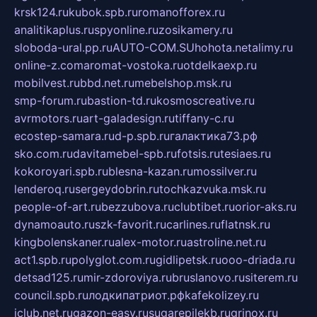
krsk124.ru
kubok.spb.ru
romanofforex.ru
analitikaplus.ru
spyonline.ru
zosikamery.ru
sloboda-ural.pp.ru
AUTO-COM.SU
hohota.net
alimy.ru
online-z.com
aromat-vostoka.ru
otdelkaexp.ru
mobilvest.ru
bbd.net.ru
mebelshop.msk.ru
smp-forum.ru
bastion-td.ru
kosmoscreative.ru
avrmotors.ru
art-galadesign.ru
tiffany-c.ru
ecostep-samara.ru
d-p.spb.ru
галактика73.рф
sko.com.ru
davitamebel-spb.ru
fotsis.ru
tesiaes.ru
kokoroyari.spb.ru
blesna-kazan.ru
mossilver.ru
lenderoq.ru
sergeydobrin.ru
tochkazvuka.msk.ru
people-of-art.ru
bezzubova.ru
clubtibet.ru
orior-aks.ru
dynamoauto.ru
szk-favorit.ru
carlines.ru
flatnsk.ru
kingbolenskaner.ru
alex-motor.ru
astroline.net.ru
act1.spb.ru
polyglot.com.ru
gidlipetsk.ru
ooo-driada.ru
detsad125.ru
mir-zdoroviya.ru
bruslanovo.ru
siterem.ru
council.spb.ru
лодкипатриот.рф
kafekolizey.ru
iclub.net.ru
gazon-easy.ru
sugarepilekb.ru
grinox.ru