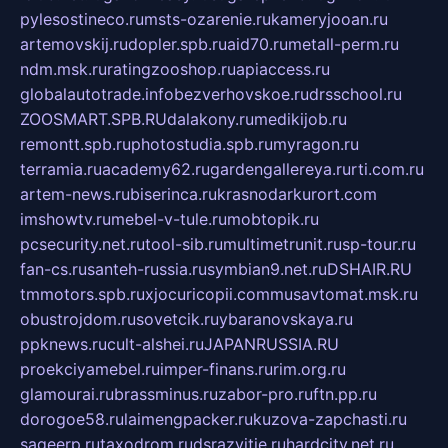
pylesostineco.ru
msts-ozarenie.ru
kameryjooan.ru
artemovskij.ru
dopler.spb.ru
aid70.ru
metall-perm.ru
ndm.msk.ru
ratingzooshop.ru
apiaccess.ru
globalautotrade.info
bezverhovskoe.ru
drsschool.ru
ZOOSMART.SPB.RU
dalakony.ru
medikijob.ru
remontt.spb.ru
photostudia.spb.ru
myragon.ru
terramia.ru
academy62.ru
gardengallereya.ru
rti.com.ru
artem-news.ru
biserinca.ru
krasnodarkurort.com
imshowtv.ru
mebel-v-tule.ru
mobtopik.ru
pcsecurity.net.ru
tool-sib.ru
multimetrunit.ru
sp-tour.ru
fan-cs.ru
santeh-russia.ru
symbian9.net.ru
DSHAIR.RU
tmmotors.spb.ru
xjocuricopii.com
musavtomat.msk.ru
obustrojdom.ru
sovetcik.ru
ybaranovskaya.ru
ppknews.ru
cult-alshei.ru
JAPANRUSSIA.RU
proekciyamebel.ru
imper-finans.ru
rim.org.ru
glamourai.ru
brassminus.ru
zabor-pro.ru
ftn.pp.ru
dorogoe58.ru
laimengpacker.ru
kuzova-zapchasti.ru
sageerp.ru
taxodrom.ru
dsrazvitie.ru
hardcity.net.ru