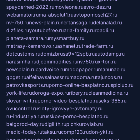
spayderhed-2022.ru
movieone.ru
evro-dez.ru
webamator.ru
ma-absolut1.ru
avtopomosch27.ru
nv-750.ru
news-plain.ru
nertansaga.ru
delanalad.ru
dizfiles.ru
youtubefree.ru
aria-family.ru
roadli.ru
planeta-samara.ru
mysmartbuy.ru
matrasy-kemerovo.ru
ashanet.ru
trade-farm.ru
dotcustoms.ru
domizbrusa9x12spb.ru
autodamp.ru
narasimha.ru
djcommodities.ru
nv750.ru
x-ton.ru
newsplain.ru
cardvoice.ru
modopaper.ru
manunae.ru
gbget.ru
alfeihavsalnassr.ru
madoma.ru
tajuncos.ru
petrovkasports.ru
porno-online-besplatno.ru
splclub.ru
york-life.ru
doroga-expo.ru
ribery.ru
cleanmedicine.ru
slovar-ivrit.ru
porno-video-besplatno.ru
seks-365.ru
ovucontrol.ru
sloty-igrovyye-avtomaty.ru
ru-industriya.ru
russkoe-porno-besplatno.ru
belgorod-day.ru
digilith.ru
pichkurovlab.ru
medic-today.ru
taksu.ru
comp123.ru
don-ykt.ru
teensvoice.ru
imgsharing.ru
domashnee-porno.ru