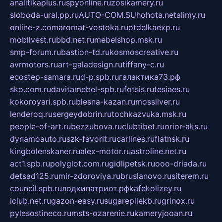
analitikaplus.ru
spyonline.ru
zosikamery.ru
sloboda-ural.pp.ru
AUTO-COM.SU
hohota.net
alimy.ru
online-z.com
aromat-vostoka.ru
otdelkaexp.ru
mobilvest.ru
bbd.net.ru
mebelshop.msk.ru
smp-forum.ru
bastion-td.ru
kosmoscreative.ru
avrmotors.ru
art-galadesign.ru
tiffany-c.ru
ecostep-samara.ru
d-p.spb.ru
галактика73.рф
sko.com.ru
davitamebel-spb.ru
fotsis.ru
tesiaes.ru
kokoroyari.spb.ru
blesna-kazan.ru
mossilver.ru
lenderoq.ru
sergeydobrin.ru
tochkazvuka.msk.ru
people-of-art.ru
bezzubova.ru
clubtibet.ru
orior-aks.ru
dynamoauto.ru
szk-favorit.ru
carlines.ru
flatnsk.ru
kingbolenskaner.ru
alex-motor.ru
astroline.net.ru
act1.spb.ru
polyglot.com.ru
gidlipetsk.ru
ooo-driada.ru
detsad125.ru
mir-zdoroviya.ru
bruslanovo.ru
siterem.ru
council.spb.ru
лодкипатриот.рф
kafekolizey.ru
iclub.net.ru
gazon-easy.ru
sugarepilekb.ru
grinox.ru
pylesostineco.ru
msts-ozarenie.ru
kameryjooan.ru