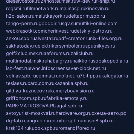
dieselvostok.ru
24hostel.msk.ru
w-dev.ru
f-ship.ru
regsmi.ru
filmnetwork.ru
malinasp.ru
kinosvin.ru
h2o-salon.ru
malutkayork.ru
deltaprim.spb.ru
tango-perm.ru
gooddir.ru
sgv.su
multiki-online.com
webkrasotki.com
cherinvest.ru
detskiy-ostrov.ru
ankou.spb.ru
alvesta1.ru
pdf-creator.ru
nix-files.org.ru
sakhatoday.ru
elektrikersymboler.ru
sputnikyes.ru
golf2club.msk.ru
aeforums.ru
zallclub.ru
multimodal.msk.ru
habaigry.ru
haikko.ru
sobakopedia.ru
isz-fest.ru
ewnc.info
screensaver-clock.net.ru
volnav.spb.ru
comnat.ru
npf.net.ru
7bit.pp.ru
kalugatur.ru
tesiaes.ru
card.com.ru
kazanka.spb.ru
gildiya-kuznecov.ru
kameryboavision.ru
griffoncom.spb.ru
fabrika-emotsiy.ru
PARK-MATROSOVA.RU
agat.spb.ru
avtoyurist-moskva1.ru
hardware.org.ru
схема-авто.рф
dg-lab.ru
angrup.ru
recruiter.spb.ru
music8.spb.ru
krsk124.ru
kubok.spb.ru
romanofforex.ru