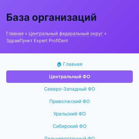
База организаций
Главная
»
Центральный федеральный округ
»
ЗдравПункт Expert ProfiDent
🏠 Главная
Центральный ФО
Северо-Западный ФО
Приволжский ФО
Уральский ФО
Сибирский ФО
Дальневосточный ФО