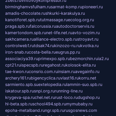
2bets.ru
vintovoykompressor.ru
birminghamvsfulham.ru
sarmat-komp.ru
pioneeri.ru
amadis-chocolate.ru
shkurki-karakulya.ru
kanotiforet.spb.ru
tutmassage.ru
ecolog.org.ru
praga.spb.ru
falcorussia.ru
autodoctorservis.ru
kamertondom.spb.ru
net-life.net.ru
avto-vozim.ru
sakhcamera.ru
alliance-electro.spb.ru
stroyavt.ru
controlweb1.ru
tdsak74.ru
kinzozo-ru.ru
kvotka.ru
iron-snab.ru
costa-bella.ru
eugrus.pp.ru
associaciya39.ru
primexpo.spb.ru
bezmorchin.ru
ia2.ru
cpt21.ru
ispecspb.ru
regahost.ru
kolosok-elita.ru
tae-kwon.ru
consrio.com.ru
insiam.ru
avegainfo.ru
archery161.ru
bigencyclica.ru
vlast16.ru
korru.net
sarmiento.spb.su
extelopedia.ru
lammin-suo.spb.ru
iskatour.spb.ru
snpi.org.ru
running-line.ru
krygeva-spa.ru
chel.net.ru
rust-loco.ru
dugshop.ru
hl-beta.spb.ru
school494.spb.ru
mymubaby.ru
epoha-metalband.ru
ngr.spb.ru
rusgosnews.com