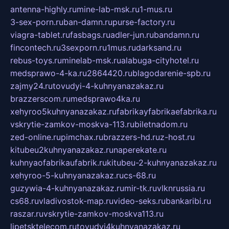
antenna-highly.ru
mine-lab-msk.ru
1-mus.ru
3-sex-porn.ru
ban-damn.ru
purse-factory.ru
viagra-tablet.ru
fasbags.ru
adler-jun.ru
bandamn.ru
fincontech.ru
3sexporn.ru
1mus.ru
darksand.ru
rebus-toys.ru
minelab-msk.ru
alabuga-cityhotel.ru
medsprawo-4-ka.ru
2864420.ru
blagodarenie-spb.ru
zajmy24.ru
tovudyi-4-kuhnyanazakaz.ru
brazzerscom.ru
medsprawo4ka.ru
xehyroo5kuhnyanazakaz.ru
fabrikayfabrikaefabrika.ru
vskrytie-zamkov-moskva-113.ru
biletnadom.ru
zed-online.ru
pimchax.ru
brazzers-hd.ru
z-host.ru
kitubeu2kuhnyanazakaz.ru
naperekate.ru
kuhnyaofabrikaufabrik.ru
kitubeu-2-kuhnyanazakaz.ru
xehyroo-5-kuhnyanazakaz.ru
cs-68.ru
guzywia-4-kuhnyanazakaz.ru
mir-tk.ru
vlknrussia.ru
cs68.ru
vladivostok-map.ru
video-seks.ru
bankaribi.ru
raszar.ru
vskrytie-zamkov-moskva113.ru
lipetsktelecom.ru
tovudyi4kuhnyanazakaz.ru