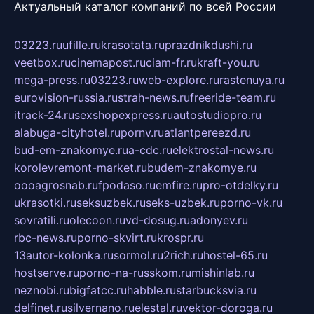
Актуальный каталог компаний по всей России
03223.ru
ufille.ru
krasotata.ru
prazdnikdushi.ru
veetbox.ru
cinemapost.ru
ciam-fr.ru
kraft-you.ru
mega-press.ru
03223.ru
web-explore.ru
rastenuya.ru
eurovision-russia.ru
strah-news.ru
freeride-team.ru
itrack-24.ru
sexshopexpress.ru
autostudiopro.ru
alabuga-cityhotel.ru
pornv.ru
atlantpereezd.ru
bud-em-znakomye.ru
a-cdc.ru
elektrostal-news.ru
korolevremont-market.ru
budem-znakomye.ru
oooagrosnab.ru
fpodaso.ru
emfire.ru
pro-otdelky.ru
ukrasotki.ru
seksuzbek.ru
seks-uzbek.ru
porno-vk.ru
sovratili.ru
olecoon.ru
vd-dosug.ru
adonyev.ru
rbc-news.ru
porno-skvirt.ru
krospr.ru
13autor-kolonka.ru
sormol.ru
2rich.ru
hostel-65.ru
hostserve.ru
porno-na-russkom.ru
mishinlab.ru
neznobi.ru
bigfatcc.ru
habble.ru
starbucksvia.ru
delfinet.ru
silvernano.ru
elestal.ru
vektor-doroga.ru