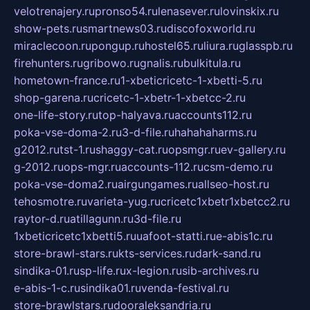
velotrenajery.ru
pronso54.ru
lenasever.ru
lovinskix.ru
show-pets.ru
smartnews03.ru
discofoxworld.ru
miraclecoon.ru
pongup.ru
hostel65.ru
liura.ru
glasspb.ru
firehunters.ru
gribowo.ru
gnalis.ru
bulkitula.ru
hometown-france.ru
1-xbeticricetc-1-xbetti-5.ru
shop-garena.ru
cricetc-1-xbetr-1-xbetcc-2.ru
one-life-story.ru
top-halyava.ru
accounts112.ru
poka-vse-doma-2.ru
3-d-file.ru
hahahaharms.ru
g2012.ru
tst-1.ru
shaggy-cat.ru
opsmgr.ru
ev-gallery.ru
g-2012.ru
ops-mgr.ru
accounts-112.ru
csm-demo.ru
poka-vse-doma2.ru
airgungames.ru
allseo-host.ru
tehosmotre.ru
varieta-yug.ru
cricetc1xbetr1xbetcc2.ru
raytor-d.ru
atillagunn.ru
3d-file.ru
1xbeticricetc1xbetti5.ru
uafoot-statti.ru
e-abis1c.ru
store-brawl-stars.ru
kts-services.ru
dark-sand.ru
sindika-01.ru
sp-life.ru
x-legion.ru
sib-archives.ru
e-abis-1-c.ru
sindika01.ru
venda-festival.ru
store-brawlstars.ru
dooraleksandria.ru