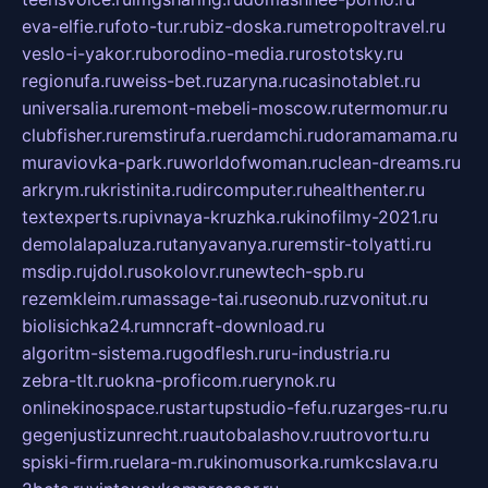
eva-elfie.ru
foto-tur.ru
biz-doska.ru
metropoltravel.ru
veslo-i-yakor.ru
borodino-media.ru
rostotsky.ru
regionufa.ru
weiss-bet.ru
zaryna.ru
casinotablet.ru
universalia.ru
remont-mebeli-moscow.ru
termomur.ru
clubfisher.ru
remstirufa.ru
erdamchi.ru
doramamama.ru
muraviovka-park.ru
worldofwoman.ru
clean-dreams.ru
arkrym.ru
kristinita.ru
dircomputer.ru
healthenter.ru
textexperts.ru
pivnaya-kruzhka.ru
kinofilmy-2021.ru
demolalapaluza.ru
tanyavanya.ru
remstir-tolyatti.ru
msdip.ru
jdol.ru
sokolovr.ru
newtech-spb.ru
rezemkleim.ru
massage-tai.ru
seonub.ru
zvonitut.ru
biolisichka24.ru
mncraft-download.ru
algoritm-sistema.ru
godflesh.ru
ru-industria.ru
zebra-tlt.ru
okna-proficom.ru
erynok.ru
onlinekinospace.ru
startupstudio-fefu.ru
zarges-ru.ru
gegenjustizunrecht.ru
autobalashov.ru
utrovortu.ru
spiski-firm.ru
elara-m.ru
kinomusorka.ru
mkcslava.ru