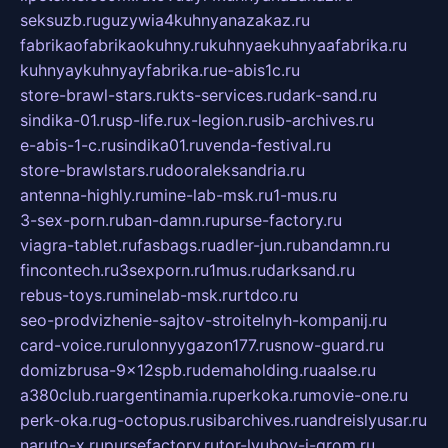
seksuzb.ru
guzywia4kuhnyanazakaz.ru
fabrikaofabrikaokuhny.ru
kuhnyaekuhnyaafabrika.ru
kuhnyaykuhnyayfabrika.ru
e-abis1c.ru
store-brawl-stars.ru
kts-services.ru
dark-sand.ru
sindika-01.ru
sp-life.ru
x-legion.ru
sib-archives.ru
e-abis-1-c.ru
sindika01.ru
venda-festival.ru
store-brawlstars.ru
dooraleksandria.ru
antenna-highly.ru
mine-lab-msk.ru
1-mus.ru
3-sex-porn.ru
ban-damn.ru
purse-factory.ru
viagra-tablet.ru
fasbags.ru
adler-jun.ru
bandamn.ru
fincontech.ru
3sexporn.ru
1mus.ru
darksand.ru
rebus-toys.ru
minelab-msk.ru
rtdco.ru
seo-prodvizhenie-sajtov-stroitelnyh-kompanij.ru
card-voice.ru
rulonnyygazon177.ru
snow-guard.ru
domizbrusa-9x12spb.ru
demaholding.ru
aalse.ru
a380club.ru
argentinamia.ru
perkoka.ru
movie-one.ru
perk-oka.ru
g-octopus.ru
sibarchives.ru
andreislyusar.ru
naruto-x.ru
pursefactory.ru
tor-lyubov-i-grom.ru