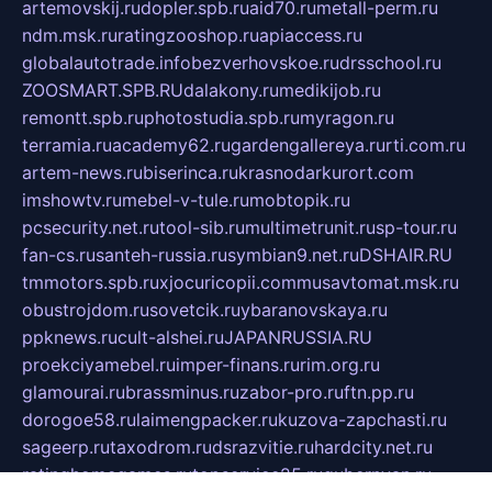
artemovskij.ru
dopler.spb.ru
aid70.ru
metall-perm.ru
ndm.msk.ru
ratingzooshop.ru
apiaccess.ru
globalautotrade.info
bezverhovskoe.ru
drsschool.ru
ZOOSMART.SPB.RU
dalakony.ru
medikijob.ru
remontt.spb.ru
photostudia.spb.ru
myragon.ru
terramia.ru
academy62.ru
gardengallereya.ru
rti.com.ru
artem-news.ru
biserinca.ru
krasnodarkurort.com
imshowtv.ru
mebel-v-tule.ru
mobtopik.ru
pcsecurity.net.ru
tool-sib.ru
multimetrunit.ru
sp-tour.ru
fan-cs.ru
santeh-russia.ru
symbian9.net.ru
DSHAIR.RU
tmmotors.spb.ru
xjocuricopii.com
musavtomat.msk.ru
obustrojdom.ru
sovetcik.ru
ybaranovskaya.ru
ppknews.ru
cult-alshei.ru
JAPANRUSSIA.RU
proekciyamebel.ru
imper-finans.ru
rim.org.ru
glamourai.ru
brassminus.ru
zabor-pro.ru
ftn.pp.ru
dorogoe58.ru
laimengpacker.ru
kuzova-zapchasti.ru
sageerp.ru
taxodrom.ru
dsrazvitie.ru
hardcity.net.ru
ratinghomegames.ru
topservice25.ru
gubernyan.ru