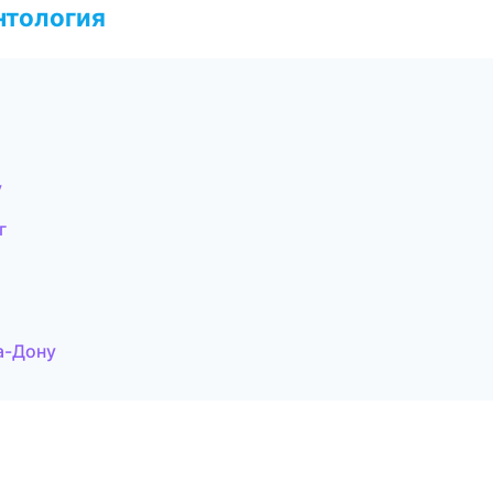
нтология
у
г
а-Дону