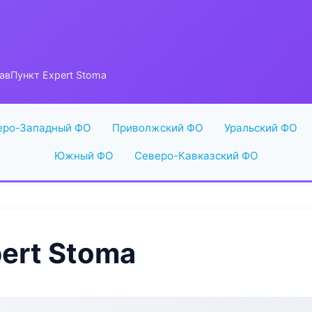
авПункт Expert Stoma
еро-Западный ФО
Приволжский ФО
Уральский ФО
Южный ФО
Северо-Кавказский ФО
ert Stoma