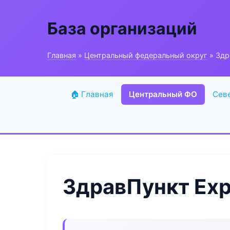
База организаций
Главная
»
Центральный федеральный округ
» Здр
🏠 Главная
Центральный ФО
Сев
ЗдравПункт Exp