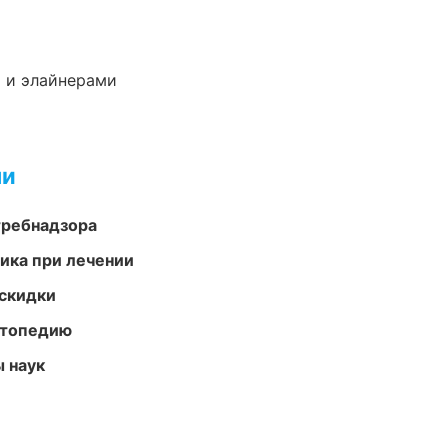
 и элайнерами
ми
требнадзора
тика при лечении
скидки
ортопедию
ы наук