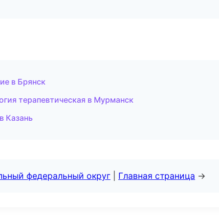
ие в Брянск
огия терапевтическая в Мурманск
в Казань
альный федеральный округ
|
Главная страница
→