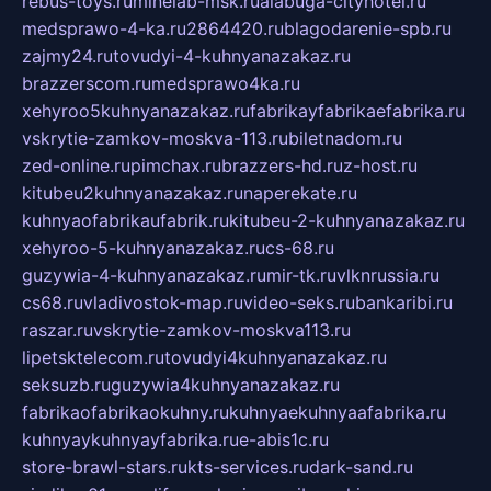
rebus-toys.ru
minelab-msk.ru
alabuga-cityhotel.ru
medsprawo-4-ka.ru
2864420.ru
blagodarenie-spb.ru
zajmy24.ru
tovudyi-4-kuhnyanazakaz.ru
brazzerscom.ru
medsprawo4ka.ru
xehyroo5kuhnyanazakaz.ru
fabrikayfabrikaefabrika.ru
vskrytie-zamkov-moskva-113.ru
biletnadom.ru
zed-online.ru
pimchax.ru
brazzers-hd.ru
z-host.ru
kitubeu2kuhnyanazakaz.ru
naperekate.ru
kuhnyaofabrikaufabrik.ru
kitubeu-2-kuhnyanazakaz.ru
xehyroo-5-kuhnyanazakaz.ru
cs-68.ru
guzywia-4-kuhnyanazakaz.ru
mir-tk.ru
vlknrussia.ru
cs68.ru
vladivostok-map.ru
video-seks.ru
bankaribi.ru
raszar.ru
vskrytie-zamkov-moskva113.ru
lipetsktelecom.ru
tovudyi4kuhnyanazakaz.ru
seksuzb.ru
guzywia4kuhnyanazakaz.ru
fabrikaofabrikaokuhny.ru
kuhnyaekuhnyaafabrika.ru
kuhnyaykuhnyayfabrika.ru
e-abis1c.ru
store-brawl-stars.ru
kts-services.ru
dark-sand.ru