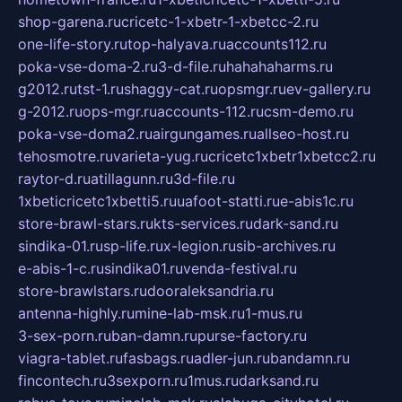
shop-garena.ru
cricetc-1-xbetr-1-xbetcc-2.ru
one-life-story.ru
top-halyava.ru
accounts112.ru
poka-vse-doma-2.ru
3-d-file.ru
hahahaharms.ru
g2012.ru
tst-1.ru
shaggy-cat.ru
opsmgr.ru
ev-gallery.ru
g-2012.ru
ops-mgr.ru
accounts-112.ru
csm-demo.ru
poka-vse-doma2.ru
airgungames.ru
allseo-host.ru
tehosmotre.ru
varieta-yug.ru
cricetc1xbetr1xbetcc2.ru
raytor-d.ru
atillagunn.ru
3d-file.ru
1xbeticricetc1xbetti5.ru
uafoot-statti.ru
e-abis1c.ru
store-brawl-stars.ru
kts-services.ru
dark-sand.ru
sindika-01.ru
sp-life.ru
x-legion.ru
sib-archives.ru
e-abis-1-c.ru
sindika01.ru
venda-festival.ru
store-brawlstars.ru
dooraleksandria.ru
antenna-highly.ru
mine-lab-msk.ru
1-mus.ru
3-sex-porn.ru
ban-damn.ru
purse-factory.ru
viagra-tablet.ru
fasbags.ru
adler-jun.ru
bandamn.ru
fincontech.ru
3sexporn.ru
1mus.ru
darksand.ru