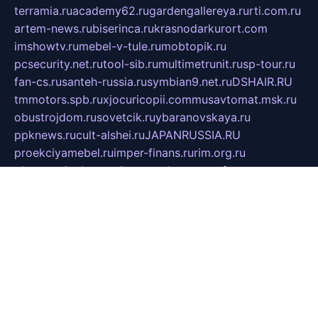
terramia.ru
academy62.ru
gardengallereya.ru
rti.com.ru
artem-news.ru
biserinca.ru
krasnodarkurort.com
imshowtv.ru
mebel-v-tule.ru
mobtopik.ru
pcsecurity.net.ru
tool-sib.ru
multimetrunit.ru
sp-tour.ru
fan-cs.ru
santeh-russia.ru
symbian9.net.ru
DSHAIR.RU
tmmotors.spb.ru
xjocuricopii.com
musavtomat.msk.ru
obustrojdom.ru
sovetcik.ru
ybaranovskaya.ru
ppknews.ru
cult-alshei.ru
JAPANRUSSIA.RU
proekciyamebel.ru
imper-finans.ru
rim.org.ru
glamourai.ru
brassminus.ru
zabor-pro.ru
ftn.pp.ru
dorogoe58.ru
laimengpacker.ru
kuzova-zapchasti.ru
sageerp.ru
taxodrom.ru
dsrazvitie.ru
hardcity.net.ru
ratinghomegames.ru
topservice25.ru
gubernyan.ru
gtglasslined.ru
ii4.ru
tssport.spb.ru
andorra24.com
blackwallstreet.ru
oboimos.ru
optim-doors.com.ru
ikuch.ru
nycr.org.ru
npa21.ru
vremya-ch.spb.ru
desert000.ru
ivtorgi.ru
ifiori.ru
catalog-statei.ru
dcv.org.ru
spetsmaster174.ru
ipkameryhiseeu.ru