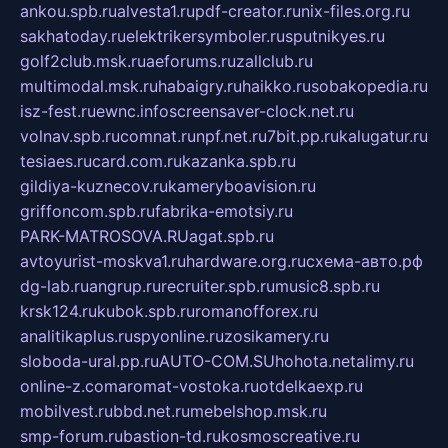
ankou.spb.ru
alvesta1.ru
pdf-creator.ru
nix-files.org.ru
sakhatoday.ru
elektrikersymboler.ru
sputnikyes.ru
golf2club.msk.ru
aeforums.ru
zallclub.ru
multimodal.msk.ru
habaigry.ru
haikko.ru
sobakopedia.ru
isz-fest.ru
ewnc.info
screensaver-clock.net.ru
volnav.spb.ru
comnat.ru
npf.net.ru
7bit.pp.ru
kalugatur.ru
tesiaes.ru
card.com.ru
kazanka.spb.ru
gildiya-kuznecov.ru
kameryboavision.ru
griffoncom.spb.ru
fabrika-emotsiy.ru
PARK-MATROSOVA.RU
agat.spb.ru
avtoyurist-moskva1.ru
hardware.org.ru
схема-авто.рф
dg-lab.ru
angrup.ru
recruiter.spb.ru
music8.spb.ru
krsk124.ru
kubok.spb.ru
romanofforex.ru
analitikaplus.ru
spyonline.ru
zosikamery.ru
sloboda-ural.pp.ru
AUTO-COM.SU
hohota.net
alimy.ru
online-z.com
aromat-vostoka.ru
otdelkaexp.ru
mobilvest.ru
bbd.net.ru
mebelshop.msk.ru
smp-forum.ru
bastion-td.ru
kosmoscreative.ru