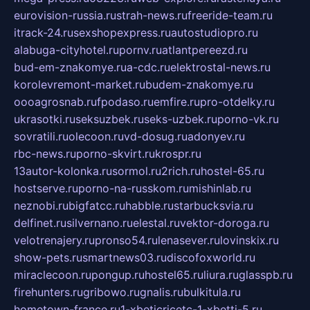
eurovision-russia.ru
strah-news.ru
freeride-team.ru
itrack-24.ru
sexshopexpress.ru
autostudiopro.ru
alabuga-cityhotel.ru
pornv.ru
atlantpereezd.ru
bud-em-znakomye.ru
a-cdc.ru
elektrostal-news.ru
korolevremont-market.ru
budem-znakomye.ru
oooagrosnab.ru
fpodaso.ru
emfire.ru
pro-otdelky.ru
ukrasotki.ru
seksuzbek.ru
seks-uzbek.ru
porno-vk.ru
sovratili.ru
olecoon.ru
vd-dosug.ru
adonyev.ru
rbc-news.ru
porno-skvirt.ru
krospr.ru
13autor-kolonka.ru
sormol.ru
2rich.ru
hostel-65.ru
hostserve.ru
porno-na-russkom.ru
mishinlab.ru
neznobi.ru
bigfatcc.ru
habble.ru
starbucksvia.ru
delfinet.ru
silvernano.ru
elestal.ru
vektor-doroga.ru
velotrenajery.ru
pronso54.ru
lenasever.ru
lovinskix.ru
show-pets.ru
smartnews03.ru
discofoxworld.ru
miraclecoon.ru
pongup.ru
hostel65.ru
liura.ru
glasspb.ru
firehunters.ru
gribowo.ru
gnalis.ru
bulkitula.ru
hometown-france.ru
1-xbeticricetc-1-xbetti-5.ru