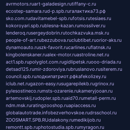
avrmotors.ru
art-galadesign.ru
tiffany-c.ru
ecostep-samara.ru
d-p.spb.ru
галактика73.рф
sko.com.ru
davitamebel-spb.ru
fotsis.ru
tesiaes.ru
kokoroyari.spb.ru
blesna-kazan.ru
mossilver.ru
lenderoq.ru
sergeydobrin.ru
tochkazvuka.msk.ru
people-of-art.ru
bezzubova.ru
clubtibet.ru
orior-aks.ru
dynamoauto.ru
szk-favorit.ru
carlines.ru
flatnsk.ru
kingbolenskaner.ru
alex-motor.ru
astroline.net.ru
act1.spb.ru
polyglot.com.ru
gidlipetsk.ru
ooo-driada.ru
detsad125.ru
mir-zdoroviya.ru
bruslanovo.ru
siterem.ru
council.spb.ru
лодкипатриот.рф
kafekolizey.ru
iclub.net.ru
gazon-easy.ru
sugarepilekb.ru
grinox.ru
pylesostineco.ru
msts-ozarenie.ru
kameryjooan.ru
artemovskij.ru
dopler.spb.ru
aid70.ru
metall-perm.ru
ndm.msk.ru
ratingzooshop.ru
apiaccess.ru
globalautotrade.info
bezverhovskoe.ru
drsschool.ru
ZOOSMART.SPB.RU
dalakony.ru
medikijob.ru
remontt.spb.ru
photostudia.spb.ru
myragon.ru