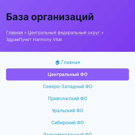
База организаций
Главная
»
Центральный федеральный округ
»
ЗдравПункт Harmony Vital
🏠 Главная
Центральный ФО
Северо-Западный ФО
Приволжский ФО
Уральский ФО
Сибирский ФО
Дальневосточный ФО