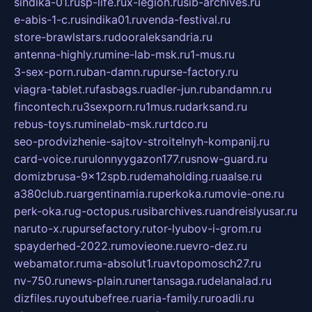
sindika-01.ru
sp-life.ru
x-legion.ru
sib-archives.ru
e-abis-1-c.ru
sindika01.ru
venda-festival.ru
store-brawlstars.ru
dooraleksandria.ru
antenna-highly.ru
mine-lab-msk.ru
1-mus.ru
3-sex-porn.ru
ban-damn.ru
purse-factory.ru
viagra-tablet.ru
fasbags.ru
adler-jun.ru
bandamn.ru
fincontech.ru
3sexporn.ru
1mus.ru
darksand.ru
rebus-toys.ru
minelab-msk.ru
rtdco.ru
seo-prodvizhenie-sajtov-stroitelnyh-kompanij.ru
card-voice.ru
rulonnyygazon177.ru
snow-guard.ru
domizbrusa-9x12spb.ru
demaholding.ru
aalse.ru
a380club.ru
argentinamia.ru
perkoka.ru
movie-one.ru
perk-oka.ru
g-octopus.ru
sibarchives.ru
andreislyusar.ru
naruto-x.ru
pursefactory.ru
tor-lyubov-i-grom.ru
spayderhed-2022.ru
movieone.ru
evro-dez.ru
webamator.ru
ma-absolut1.ru
avtopomosch27.ru
nv-750.ru
news-plain.ru
nertansaga.ru
delanalad.ru
dizfiles.ru
youtubefree.ru
aria-family.ru
roadli.ru