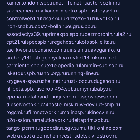
kamertondom.spb.ru
net-life.net.ru
avto-vozim.ru
sakhcamera.ru
alliance-electro.spb.ru
stroyavt.ru
controlweb1.ru
tdsak74.ru
kinzozo-ru.ru
kvotka.ru
iron-snab.ru
costa-bella.ru
eugrus.pp.ru
associaciya39.ru
primexpo.spb.ru
bezmorchin.ru
ia2.ru
cpt21.ru
ispecspb.ru
regahost.ru
kolosok-elita.ru
tae-kwon.ru
consrio.com.ru
insiam.ru
avegainfo.ru
archery161.ru
bigencyclica.ru
vlast16.ru
korru.net
sarmiento.spb.su
extelopedia.ru
lammin-suo.spb.ru
iskatour.spb.ru
snpi.org.ru
running-line.ru
krygeva-spa.ru
chel.net.ru
rust-loco.ru
dugshop.ru
hl-beta.spb.ru
school494.spb.ru
mymubaby.ru
epoha-metalband.ru
ngr.spb.ru
rusgosnews.com
dieselvostok.ru
24hostel.msk.ru
w-dev.ru
f-ship.ru
regsmi.ru
filmnetwork.ru
malinasp.ru
kinosvin.ru
h2o-salon.ru
malutkayork.ru
deltaprim.spb.ru
tango-perm.ru
gooddir.ru
sgv.su
multiki-online.com
webkrasotki.com
cherinvest.ru
detskiy-ostrov.ru