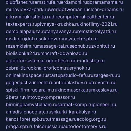
clubfisher.ru
remstirufa.ru
erdamchi.ru
doramamama.ru
muraviovka-park.ru
worldofwoman.ru
clean-dreams.ru
arkrym.ru
kristinita.ru
dircomputer.ru
healthenter.ru
textexperts.ru
pivnaya-kruzhka.ru
kinofilmy-2021.ru
demolalapaluza.ru
tanyavanya.ru
remstir-tolyatti.ru
msdip.ru
jdol.ru
sokolovr.ru
newtech-spb.ru
rezemkleim.ru
massage-tai.ru
seonub.ru
zvonitut.ru
biolisichka24.ru
mncraft-download.ru
algoritm-sistema.ru
godflesh.ru
ru-industria.ru
zebra-tlt.ru
okna-proficom.ru
erynok.ru
onlinekinospace.ru
startupstudio-fefu.ru
zarges-ru.ru
gegenjustizunrecht.ru
autobalashov.ru
utrovortu.ru
spiski-firm.ru
elara-m.ru
kinomusorka.ru
mkcslava.ru
2bets.ru
vintovoykompressor.ru
birminghamvsfulham.ru
sarmat-komp.ru
pioneeri.ru
amadis-chocolate.ru
shkurki-karakulya.ru
kanotiforet.spb.ru
tutmassage.ru
ecolog.org.ru
praga.spb.ru
falcorussia.ru
autodoctorservis.ru