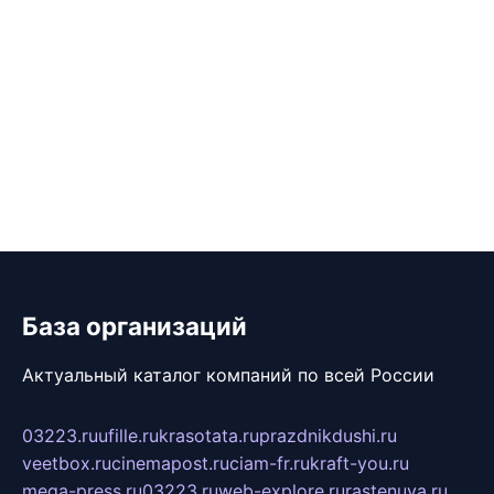
База организаций
Актуальный каталог компаний по всей России
03223.ru
ufille.ru
krasotata.ru
prazdnikdushi.ru
veetbox.ru
cinemapost.ru
ciam-fr.ru
kraft-you.ru
mega-press.ru
03223.ru
web-explore.ru
rastenuya.ru