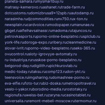
planeta-samara.ru
mysmartbuy.ru
matrasy-kemerovo.ru
ashanet.ru
trade-farm.ru
dotcustoms.ru
domizbrusa9x12spb.ru
autodamp.ru
narasimha.ru
djcommodities.ru
nv750.ru
x-ton.ru
newsplain.ru
cardvoice.ru
modopaper.ru
manunae.ru
gbget.ru
alfeihavsalnassr.ru
madoma.ru
tajuncos.ru
petrovkasports.ru
porno-online-besplatno.ru
splclub.ru
york-life.ru
doroga-expo.ru
ribery.ru
cleanmedicine.ru
slovar-ivrit.ru
porno-video-besplatno.ru
seks-365.ru
ovucontrol.ru
sloty-igrovyye-avtomaty.ru
ru-industriya.ru
russkoe-porno-besplatno.ru
belgorod-day.ru
digilith.ru
pichkurovlab.ru
medic-today.ru
taksu.ru
comp123.ru
don-ykt.ru
teensvoice.ru
imgsharing.ru
domashnee-porno.ru
eva-elfie.ru
foto-tur.ru
biz-doska.ru
metropoltravel.ru
veslo-i-yakor.ru
borodino-media.ru
rostotsky.ru
regionufa.ru
weiss-bet.ru
zaryna.ru
casinotablet.ru
universalia.ru
remont-mebeli-moscow.ru
termomur.ru