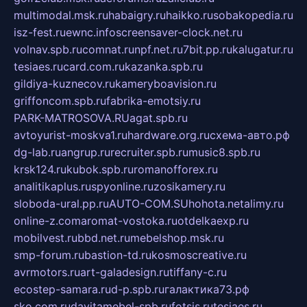
multimodal.msk.ru
habaigry.ru
haikko.ru
sobakopedia.ru
isz-fest.ru
ewnc.info
screensaver-clock.net.ru
volnav.spb.ru
comnat.ru
npf.net.ru
7bit.pp.ru
kalugatur.ru
tesiaes.ru
card.com.ru
kazanka.spb.ru
gildiya-kuznecov.ru
kameryboavision.ru
griffoncom.spb.ru
fabrika-emotsiy.ru
PARK-MATROSOVA.RU
agat.spb.ru
avtoyurist-moskva1.ru
hardware.org.ru
схема-авто.рф
dg-lab.ru
angrup.ru
recruiter.spb.ru
music8.spb.ru
krsk124.ru
kubok.spb.ru
romanofforex.ru
analitikaplus.ru
spyonline.ru
zosikamery.ru
sloboda-ural.pp.ru
AUTO-COM.SU
hohota.net
alimy.ru
online-z.com
aromat-vostoka.ru
otdelkaexp.ru
mobilvest.ru
bbd.net.ru
mebelshop.msk.ru
smp-forum.ru
bastion-td.ru
kosmoscreative.ru
avrmotors.ru
art-galadesign.ru
tiffany-c.ru
ecostep-samara.ru
d-p.spb.ru
галактика73.рф
sko.com.ru
davitamebel-spb.ru
fotsis.ru
tesiaes.ru