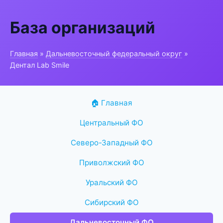
База организаций
Главная
»
Дальневосточный федеральный округ
»
Дентал Lab Smile
🏠 Главная
Центральный ФО
Северо-Западный ФО
Приволжский ФО
Уральский ФО
Сибирский ФО
Дальневосточный ФО