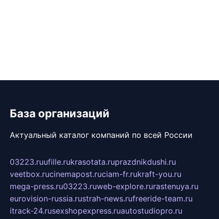
База организаций
Актуальный каталог компаний по всей России
03223.ru
ufille.ru
krasotata.ru
prazdnikdushi.ru
veetbox.ru
cinemapost.ru
ciam-fr.ru
kraft-you.ru
mega-press.ru
03223.ru
web-explore.ru
rastenuya.ru
eurovision-russia.ru
strah-news.ru
freeride-team.ru
itrack-24.ru
sexshopexpress.ru
autostudiopro.ru