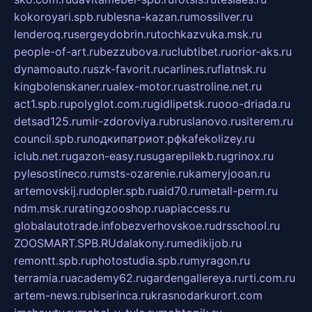
kokoroyari.spb.ru
blesna-kazan.ru
mossilver.ru
lenderoq.ru
sergeydobrin.ru
tochkazvuka.msk.ru
people-of-art.ru
bezzubova.ru
clubtibet.ru
orior-aks.ru
dynamoauto.ru
szk-favorit.ru
carlines.ru
flatnsk.ru
kingbolenskaner.ru
alex-motor.ru
astroline.net.ru
act1.spb.ru
polyglot.com.ru
gidlipetsk.ru
ooo-driada.ru
detsad125.ru
mir-zdoroviya.ru
bruslanovo.ru
siterem.ru
council.spb.ru
лодкипатриот.рф
kafekolizey.ru
iclub.net.ru
gazon-easy.ru
sugarepilekb.ru
grinox.ru
pylesostineco.ru
msts-ozarenie.ru
kameryjooan.ru
artemovskij.ru
dopler.spb.ru
aid70.ru
metall-perm.ru
ndm.msk.ru
ratingzooshop.ru
apiaccess.ru
globalautotrade.info
bezverhovskoe.ru
drsschool.ru
ZOOSMART.SPB.RU
dalakony.ru
medikijob.ru
remontt.spb.ru
photostudia.spb.ru
myragon.ru
terramia.ru
academy62.ru
gardengallereya.ru
rti.com.ru
artem-news.ru
biserinca.ru
krasnodarkurort.com