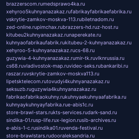
brazzerscom.ru
medsprawo4ka.ru
xehyroo5kuhnyanazakaz.ru
fabrikayfabrikaefabrika.ru
vskrytie-zamkov-moskva-113.ru
biletnadom.ru
zed-online.ru
pimchax.ru
brazzers-hd.ru
z-host.ru
kitubeu2kuhnyanazakaz.ru
naperekate.ru
kuhnyaofabrikaufabrik.ru
kitubeu-2-kuhnyanazakaz.ru
xehyroo-5-kuhnyanazakaz.ru
cs-68.ru
guzywia-4-kuhnyanazakaz.ru
mir-tk.ru
vlknrussia.ru
cs68.ru
vladivostok-map.ru
video-seks.ru
bankaribi.ru
raszar.ru
vskrytie-zamkov-moskva113.ru
lipetsktelecom.ru
tovudyi4kuhnyanazakaz.ru
seksuzb.ru
guzywia4kuhnyanazakaz.ru
fabrikaofabrikaokuhny.ru
kuhnyaekuhnyaafabrika.ru
kuhnyaykuhnyayfabrika.ru
e-abis1c.ru
store-brawl-stars.ru
kts-services.ru
dark-sand.ru
sindika-01.ru
sp-life.ru
x-legion.ru
sib-archives.ru
e-abis-1-c.ru
sindika01.ru
venda-festival.ru
store-brawlstars.ru
dooraleksandria.ru