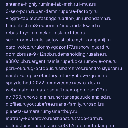
antenna-highly.ru
mine-lab-msk.ru
1-mus.ru
3-sex-porn.ru
ban-damn.ru
purse-factory.ru
viagra-tablet.ru
fasbags.ru
adler-jun.ru
bandamn.ru
fincontech.ru
3sexporn.ru
1mus.ru
darksand.ru
rebus-toys.ru
minelab-msk.ru
rtdco.ru
seo-prodvizhenie-sajtov-stroitelnyh-kompanij.ru
card-voice.ru
rulonnyygazon177.ru
snow-guard.ru
domizbrusa-9x12spb.ru
demaholding.ru
aalse.ru
a380club.ru
argentinamia.ru
perkoka.ru
movie-one.ru
perk-oka.ru
g-octopus.ru
sibarchives.ru
andreislyusar.ru
naruto-x.ru
pursefactory.ru
tor-lyubov-i-grom.ru
spayderhed-2022.ru
movieone.ru
evro-dez.ru
webamator.ru
ma-absolut1.ru
avtopomosch27.ru
nv-750.ru
news-plain.ru
nertansaga.ru
delanalad.ru
dizfiles.ru
youtubefree.ru
aria-family.ru
roadli.ru
planeta-samara.ru
mysmartbuy.ru
matrasy-kemerovo.ru
ashanet.ru
trade-farm.ru
dotcustoms.ru
domizbrusa9x12spb.ru
autodamp.ru