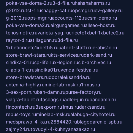
poka-vse-doma-2.ru
3-d-file.ru
hahahaharms.ru
g2012.ru
tst-1.ru
shaggy-cat.ru
opsmgr.ru
ev-gallery.ru
g-2012.ru
ops-mgr.ru
accounts-112.ru
csm-demo.ru
poka-vse-doma2.ru
airgungames.ru
allseo-host.ru
tehosmotre.ru
varieta-yug.ru
cricetc1xbetr1xbetcc2.ru
raytor-d.ru
atillagunn.ru
3d-file.ru
1xbeticricetc1xbetti5.ru
uafoot-statti.ru
e-abis1c.ru
store-brawl-stars.ru
kts-services.ru
dark-sand.ru
sindika-01.ru
sp-life.ru
x-legion.ru
sib-archives.ru
e-abis-1-c.ru
sindika01.ru
venda-festival.ru
store-brawlstars.ru
dooraleksandria.ru
antenna-highly.ru
mine-lab-msk.ru
1-mus.ru
3-sex-porn.ru
ban-damn.ru
purse-factory.ru
viagra-tablet.ru
fasbags.ru
adler-jun.ru
bandamn.ru
fincontech.ru
3sexporn.ru
1mus.ru
darksand.ru
rebus-toys.ru
minelab-msk.ru
alabuga-cityhotel.ru
medsprawo-4-ka.ru
2864420.ru
blagodarenie-spb.ru
zajmy24.ru
tovudyi-4-kuhnyanazakaz.ru