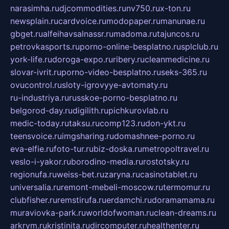
narasimha.ru
djcommodities.ru
nv750.ru
x-ton.ru
newsplain.ru
cardvoice.ru
modopaper.ru
manunae.ru
gbget.ru
alfeihavsalnassr.ru
madoma.ru
tajuncos.ru
petrovkasports.ru
porno-online-besplatno.ru
splclub.ru
york-life.ru
doroga-expo.ru
ribery.ru
cleanmedicine.ru
slovar-ivrit.ru
porno-video-besplatno.ru
seks-365.ru
ovucontrol.ru
sloty-igrovyye-avtomaty.ru
ru-industriya.ru
russkoe-porno-besplatno.ru
belgorod-day.ru
digilith.ru
pichkurovlab.ru
medic-today.ru
taksu.ru
comp123.ru
don-ykt.ru
teensvoice.ru
imgsharing.ru
domashnee-porno.ru
eva-elfie.ru
foto-tur.ru
biz-doska.ru
metropoltravel.ru
veslo-i-yakor.ru
borodino-media.ru
rostotsky.ru
regionufa.ru
weiss-bet.ru
zaryna.ru
casinotablet.ru
universalia.ru
remont-mebeli-moscow.ru
termomur.ru
clubfisher.ru
remstirufa.ru
erdamchi.ru
doramamama.ru
muraviovka-park.ru
worldofwoman.ru
clean-dreams.ru
arkrym.ru
kristinita.ru
dircomputer.ru
healthenter.ru