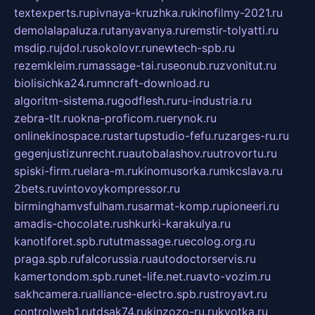
textexperts.ru
pivnaya-kruzhka.ru
kinofilmy-2021.ru
demolalapaluza.ru
tanyavanya.ru
remstir-tolyatti.ru
msdip.ru
jdol.ru
sokolovr.ru
newtech-spb.ru
rezemkleim.ru
massage-tai.ru
seonub.ru
zvonitut.ru
biolisichka24.ru
mncraft-download.ru
algoritm-sistema.ru
godflesh.ru
ru-industria.ru
zebra-tlt.ru
okna-proficom.ru
erynok.ru
onlinekinospace.ru
startupstudio-fefu.ru
zarges-ru.ru
gegenjustizunrecht.ru
autobalashov.ru
utrovortu.ru
spiski-firm.ru
elara-m.ru
kinomusorka.ru
mkcslava.ru
2bets.ru
vintovoykompressor.ru
birminghamvsfulham.ru
sarmat-komp.ru
pioneeri.ru
amadis-chocolate.ru
shkurki-karakulya.ru
kanotiforet.spb.ru
tutmassage.ru
ecolog.org.ru
praga.spb.ru
falcorussia.ru
autodoctorservis.ru
kamertondom.spb.ru
net-life.net.ru
avto-vozim.ru
sakhcamera.ru
alliance-electro.spb.ru
stroyavt.ru
controlweb1.ru
tdsak74.ru
kinzozo-ru.ru
kvotka.ru