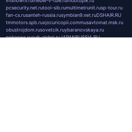
imshowtv.ru
mebel-v-tule.ru
mobtopik.ru
pcsecurity.net.ru
tool-sib.ru
multimetrunit.ru
sp-tour.ru
fan-cs.ru
santeh-russia.ru
symbian9.net.ru
DSHAIR.RU
tmmotors.spb.ru
xjocuricopii.com
musavtomat.msk.ru
obustrojdom.ru
sovetcik.ru
ybaranovskaya.ru
ppknews.ru
cult-alshei.ru
JAPANRUSSIA.RU
proekciyamebel.ru
imper-finans.ru
rim.org.ru
glamourai.ru
brassminus.ru
zabor-pro.ru
ftn.pp.ru
dorogoe58.ru
laimengpacker.ru
kuzova-zapchasti.ru
sageerp.ru
taxodrom.ru
dsrazvitie.ru
hardcity.net.ru
ratinghomegames.ru
topservice25.ru
gubernyan.ru
gtglasslined.ru
ii4.ru
tssport.spb.ru
andorra24.com
blackwallstreet.ru
oboimos.ru
optim-doors.com.ru
ikuch.ru
nycr.org.ru
npa21.ru
vremya-ch.spb.ru
desert000.ru
ivtorgi.ru
ifiori.ru
catalog-statei.ru
dcv.org.ru
spetsmaster174.ru
ipkameryhiseeu.ru
dum26.ru
ruspol.spb.ru
fr-opendp.ru
kam-solnyshko.ru
cheyenne-arapaho.ru
sevzapmetal.spb.ru