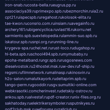
iron-snab.ru
costa-bella.ru
eugrus.pp.ru
associaciya39.ru
primexpo.spb.ru
bezmorchin.ru
ia2.ru
cpt21.ru
ispecspb.ru
regahost.ru
kolosok-elita.ru
tae-kwon.ru
consrio.com.ru
insiam.ru
avegainfo.ru
archery161.ru
bigencyclica.ru
vlast16.ru
korru.net
sarmiento.spb.su
extelopedia.ru
lammin-suo.spb.ru
iskatour.spb.ru
snpi.org.ru
running-line.ru
krygeva-spa.ru
chel.net.ru
rust-loco.ru
dugshop.ru
hl-beta.spb.ru
school494.spb.ru
mymubaby.ru
epoha-metalband.ru
ngr.spb.ru
rusgosnews.com
dieselvostok.ru
24hostel.msk.ru
w-dev.ru
f-ship.ru
regsmi.ru
filmnetwork.ru
malinasp.ru
kinosvin.ru
h2o-salon.ru
malutkayork.ru
deltaprim.spb.ru
tango-perm.ru
gooddir.ru
sgv.su
multiki-online.com
webkrasotki.com
cherinvest.ru
detskiy-ostrov.ru
ankou.spb.ru
alvesta1.ru
pdf-creator.ru
nix-files.org.ru
sakhatoday.ru
elektrikersymboler.ru
sputnikyes.ru
golf2club.msk.ru
aeforums.ru
zallclub.ru