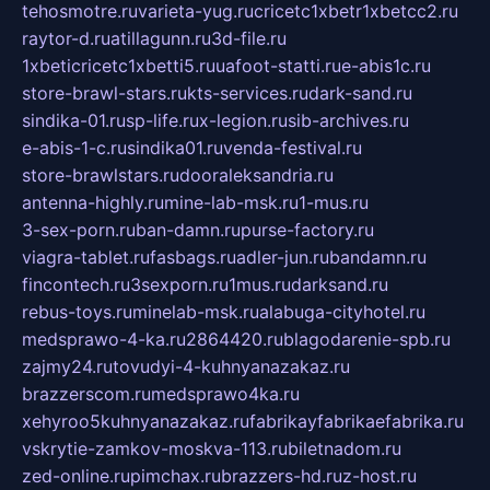
tehosmotre.ru
varieta-yug.ru
cricetc1xbetr1xbetcc2.ru
raytor-d.ru
atillagunn.ru
3d-file.ru
1xbeticricetc1xbetti5.ru
uafoot-statti.ru
e-abis1c.ru
store-brawl-stars.ru
kts-services.ru
dark-sand.ru
sindika-01.ru
sp-life.ru
x-legion.ru
sib-archives.ru
e-abis-1-c.ru
sindika01.ru
venda-festival.ru
store-brawlstars.ru
dooraleksandria.ru
antenna-highly.ru
mine-lab-msk.ru
1-mus.ru
3-sex-porn.ru
ban-damn.ru
purse-factory.ru
viagra-tablet.ru
fasbags.ru
adler-jun.ru
bandamn.ru
fincontech.ru
3sexporn.ru
1mus.ru
darksand.ru
rebus-toys.ru
minelab-msk.ru
alabuga-cityhotel.ru
medsprawo-4-ka.ru
2864420.ru
blagodarenie-spb.ru
zajmy24.ru
tovudyi-4-kuhnyanazakaz.ru
brazzerscom.ru
medsprawo4ka.ru
xehyroo5kuhnyanazakaz.ru
fabrikayfabrikaefabrika.ru
vskrytie-zamkov-moskva-113.ru
biletnadom.ru
zed-online.ru
pimchax.ru
brazzers-hd.ru
z-host.ru