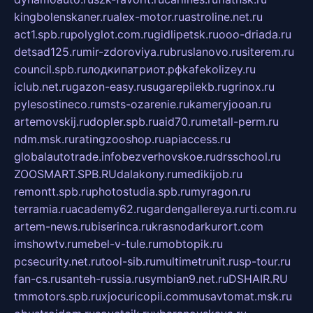
kingbolenskaner.ru
alex-motor.ru
astroline.net.ru
act1.spb.ru
polyglot.com.ru
gidlipetsk.ru
ooo-driada.ru
detsad125.ru
mir-zdoroviya.ru
bruslanovo.ru
siterem.ru
council.spb.ru
лодкипатриот.рф
kafekolizey.ru
iclub.net.ru
gazon-easy.ru
sugarepilekb.ru
grinox.ru
pylesostineco.ru
msts-ozarenie.ru
kameryjooan.ru
artemovskij.ru
dopler.spb.ru
aid70.ru
metall-perm.ru
ndm.msk.ru
ratingzooshop.ru
apiaccess.ru
globalautotrade.info
bezverhovskoe.ru
drsschool.ru
ZOOSMART.SPB.RU
dalakony.ru
medikijob.ru
remontt.spb.ru
photostudia.spb.ru
myragon.ru
terramia.ru
academy62.ru
gardengallereya.ru
rti.com.ru
artem-news.ru
biserinca.ru
krasnodarkurort.com
imshowtv.ru
mebel-v-tule.ru
mobtopik.ru
pcsecurity.net.ru
tool-sib.ru
multimetrunit.ru
sp-tour.ru
fan-cs.ru
santeh-russia.ru
symbian9.net.ru
DSHAIR.RU
tmmotors.spb.ru
xjocuricopii.com
musavtomat.msk.ru