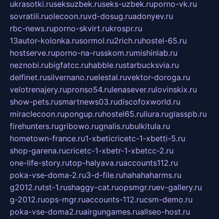
ukrasotki.ru
seksuzbek.ru
seks-uzbek.ru
porno-vk.ru
sovratili.ru
olecoon.ru
vd-dosug.ru
adonyev.ru
rbc-news.ru
porno-skvirt.ru
krospr.ru
13autor-kolonka.ru
sormol.ru
2rich.ru
hostel-65.ru
hostserve.ru
porno-na-russkom.ru
mishinlab.ru
neznobi.ru
bigfatcc.ru
habble.ru
starbucksvia.ru
delfinet.ru
silvernano.ru
elestal.ru
vektor-doroga.ru
velotrenajery.ru
pronso54.ru
lenasever.ru
lovinskix.ru
show-pets.ru
smartnews03.ru
discofoxworld.ru
miraclecoon.ru
pongup.ru
hostel65.ru
liura.ru
glasspb.ru
firehunters.ru
gribowo.ru
gnalis.ru
bulkitula.ru
hometown-france.ru
1-xbeticricetc-1-xbetti-5.ru
shop-garena.ru
cricetc-1-xbetr-1-xbetcc-2.ru
one-life-story.ru
top-halyava.ru
accounts112.ru
poka-vse-doma-2.ru
3-d-file.ru
hahahaharms.ru
g2012.ru
tst-1.ru
shaggy-cat.ru
opsmgr.ru
ev-gallery.ru
g-2012.ru
ops-mgr.ru
accounts-112.ru
csm-demo.ru
poka-vse-doma2.ru
airgungames.ru
allseo-host.ru