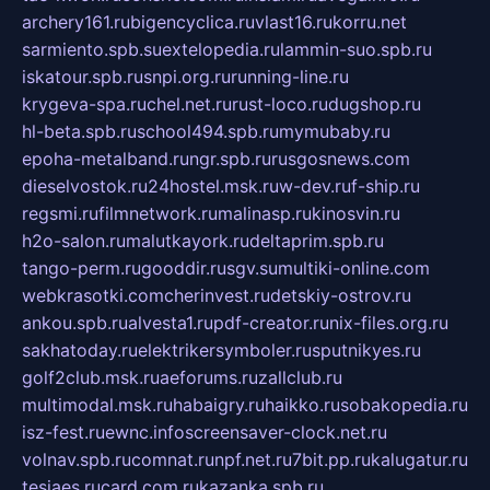
archery161.ru
bigencyclica.ru
vlast16.ru
korru.net
sarmiento.spb.su
extelopedia.ru
lammin-suo.spb.ru
iskatour.spb.ru
snpi.org.ru
running-line.ru
krygeva-spa.ru
chel.net.ru
rust-loco.ru
dugshop.ru
hl-beta.spb.ru
school494.spb.ru
mymubaby.ru
epoha-metalband.ru
ngr.spb.ru
rusgosnews.com
dieselvostok.ru
24hostel.msk.ru
w-dev.ru
f-ship.ru
regsmi.ru
filmnetwork.ru
malinasp.ru
kinosvin.ru
h2o-salon.ru
malutkayork.ru
deltaprim.spb.ru
tango-perm.ru
gooddir.ru
sgv.su
multiki-online.com
webkrasotki.com
cherinvest.ru
detskiy-ostrov.ru
ankou.spb.ru
alvesta1.ru
pdf-creator.ru
nix-files.org.ru
sakhatoday.ru
elektrikersymboler.ru
sputnikyes.ru
golf2club.msk.ru
aeforums.ru
zallclub.ru
multimodal.msk.ru
habaigry.ru
haikko.ru
sobakopedia.ru
isz-fest.ru
ewnc.info
screensaver-clock.net.ru
volnav.spb.ru
comnat.ru
npf.net.ru
7bit.pp.ru
kalugatur.ru
tesiaes.ru
card.com.ru
kazanka.spb.ru