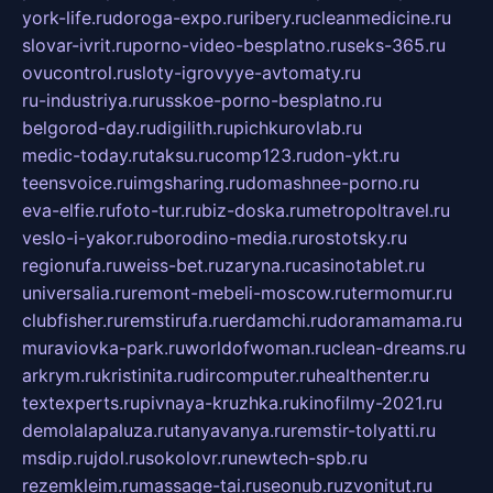
york-life.ru
doroga-expo.ru
ribery.ru
cleanmedicine.ru
slovar-ivrit.ru
porno-video-besplatno.ru
seks-365.ru
ovucontrol.ru
sloty-igrovyye-avtomaty.ru
ru-industriya.ru
russkoe-porno-besplatno.ru
belgorod-day.ru
digilith.ru
pichkurovlab.ru
medic-today.ru
taksu.ru
comp123.ru
don-ykt.ru
teensvoice.ru
imgsharing.ru
domashnee-porno.ru
eva-elfie.ru
foto-tur.ru
biz-doska.ru
metropoltravel.ru
veslo-i-yakor.ru
borodino-media.ru
rostotsky.ru
regionufa.ru
weiss-bet.ru
zaryna.ru
casinotablet.ru
universalia.ru
remont-mebeli-moscow.ru
termomur.ru
clubfisher.ru
remstirufa.ru
erdamchi.ru
doramamama.ru
muraviovka-park.ru
worldofwoman.ru
clean-dreams.ru
arkrym.ru
kristinita.ru
dircomputer.ru
healthenter.ru
textexperts.ru
pivnaya-kruzhka.ru
kinofilmy-2021.ru
demolalapaluza.ru
tanyavanya.ru
remstir-tolyatti.ru
msdip.ru
jdol.ru
sokolovr.ru
newtech-spb.ru
rezemkleim.ru
massage-tai.ru
seonub.ru
zvonitut.ru