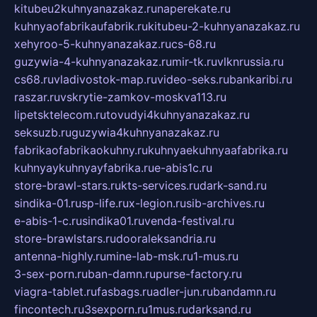
kitubeu2kuhnyanazakaz.ru
naperekate.ru
kuhnyaofabrikaufabrik.ru
kitubeu-2-kuhnyanazakaz.ru
xehyroo-5-kuhnyanazakaz.ru
cs-68.ru
guzywia-4-kuhnyanazakaz.ru
mir-tk.ru
vlknrussia.ru
cs68.ru
vladivostok-map.ru
video-seks.ru
bankaribi.ru
raszar.ru
vskrytie-zamkov-moskva113.ru
lipetsktelecom.ru
tovudyi4kuhnyanazakaz.ru
seksuzb.ru
guzywia4kuhnyanazakaz.ru
fabrikaofabrikaokuhny.ru
kuhnyaekuhnyaafabrika.ru
kuhnyaykuhnyayfabrika.ru
e-abis1c.ru
store-brawl-stars.ru
kts-services.ru
dark-sand.ru
sindika-01.ru
sp-life.ru
x-legion.ru
sib-archives.ru
e-abis-1-c.ru
sindika01.ru
venda-festival.ru
store-brawlstars.ru
dooraleksandria.ru
antenna-highly.ru
mine-lab-msk.ru
1-mus.ru
3-sex-porn.ru
ban-damn.ru
purse-factory.ru
viagra-tablet.ru
fasbags.ru
adler-jun.ru
bandamn.ru
fincontech.ru
3sexporn.ru
1mus.ru
darksand.ru