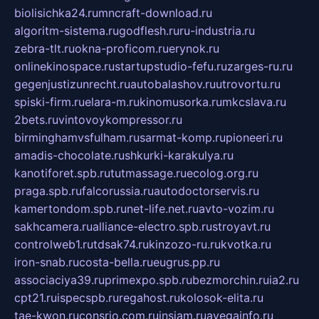
biolisichka24.ru
mncraft-download.ru
algoritm-sistema.ru
godflesh.ru
ru-industria.ru
zebra-tlt.ru
okna-proficom.ru
erynok.ru
onlinekinospace.ru
startupstudio-fefu.ru
zarges-ru.ru
gegenjustizunrecht.ru
autobalashov.ru
utrovortu.ru
spiski-firm.ru
elara-m.ru
kinomusorka.ru
mkcslava.ru
2bets.ru
vintovoykompressor.ru
birminghamvsfulham.ru
sarmat-komp.ru
pioneeri.ru
amadis-chocolate.ru
shkurki-karakulya.ru
kanotiforet.spb.ru
tutmassage.ru
ecolog.org.ru
praga.spb.ru
falcorussia.ru
autodoctorservis.ru
kamertondom.spb.ru
net-life.net.ru
avto-vozim.ru
sakhcamera.ru
alliance-electro.spb.ru
stroyavt.ru
controlweb1.ru
tdsak74.ru
kinzozo-ru.ru
kvotka.ru
iron-snab.ru
costa-bella.ru
eugrus.pp.ru
associaciya39.ru
primexpo.spb.ru
bezmorchin.ru
ia2.ru
cpt21.ru
ispecspb.ru
regahost.ru
kolosok-elita.ru
tae-kwon.ru
consrio.com.ru
insiam.ru
avegainfo.ru