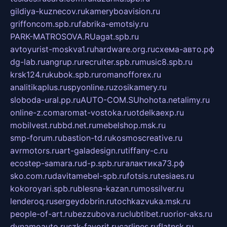
gildiya-kuznecov.ru
kameryboavision.ru
griffoncom.spb.ru
fabrika-emotsiy.ru
PARK-MATROSOVA.RU
agat.spb.ru
avtoyurist-moskva1.ru
hardware.org.ru
схема-авто.рф
dg-lab.ru
angrup.ru
recruiter.spb.ru
music8.spb.ru
krsk124.ru
kubok.spb.ru
romanofforex.ru
analitikaplus.ru
spyonline.ru
zosikamery.ru
sloboda-ural.pp.ru
AUTO-COM.SU
hohota.net
alimy.ru
online-z.com
aromat-vostoka.ru
otdelkaexp.ru
mobilvest.ru
bbd.net.ru
mebelshop.msk.ru
smp-forum.ru
bastion-td.ru
kosmoscreative.ru
avrmotors.ru
art-galadesign.ru
tiffany-c.ru
ecostep-samara.ru
d-p.spb.ru
галактика73.рф
sko.com.ru
davitamebel-spb.ru
fotsis.ru
tesiaes.ru
kokoroyari.spb.ru
blesna-kazan.ru
mossilver.ru
lenderoq.ru
sergeydobrin.ru
tochkazvuka.msk.ru
people-of-art.ru
bezzubova.ru
clubtibet.ru
orior-aks.ru
dynamoauto.ru
szk-favorit.ru
carlines.ru
flatnsk.ru