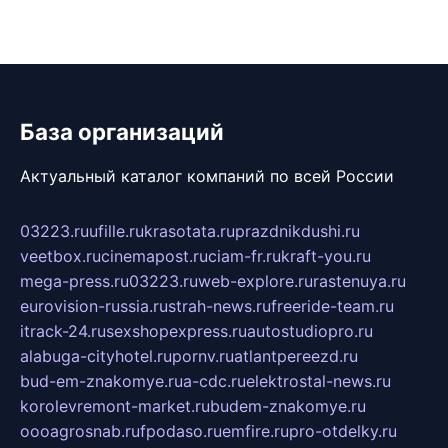
База организаций
Актуальный каталог компаний по всей России
03223.ru
ufille.ru
krasotata.ru
prazdnikdushi.ru
veetbox.ru
cinemapost.ru
ciam-fr.ru
kraft-you.ru
mega-press.ru
03223.ru
web-explore.ru
rastenuya.ru
eurovision-russia.ru
strah-news.ru
freeride-team.ru
itrack-24.ru
sexshopexpress.ru
autostudiopro.ru
alabuga-cityhotel.ru
pornv.ru
atlantpereezd.ru
bud-em-znakomye.ru
a-cdc.ru
elektrostal-news.ru
korolevremont-market.ru
budem-znakomye.ru
oooagrosnab.ru
fpodaso.ru
emfire.ru
pro-otdelky.ru