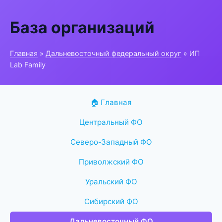
База организаций
Главная
»
Дальневосточный федеральный округ
» ИП
Lab Family
🏠 Главная
Центральный ФО
Северо-Западный ФО
Приволжский ФО
Уральский ФО
Сибирский ФО
Дальневосточный ФО