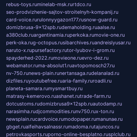
rebus-toys.ru
minelab-msk.ru
rtdco.ru
seo-prodvizhenie-sajtov-stroitelnyh-kompanij.ru
card-voice.ru
rulonnyygazon177.ru
snow-guard.ru
domizbrusa-9x12spb.ru
demaholding.ru
aalse.ru
a380club.ru
argentinamia.ru
perkoka.ru
movie-one.ru
perk-oka.ru
g-octopus.ru
sibarchives.ru
andreislyusar.ru
naruto-x.ru
pursefactory.ru
tor-lyubov-i-grom.ru
spayderhed-2022.ru
movieone.ru
evro-dez.ru
webamator.ru
ma-absolut1.ru
avtopomosch27.ru
nv-750.ru
news-plain.ru
nertansaga.ru
delanalad.ru
dizfiles.ru
youtubefree.ru
aria-family.ru
roadli.ru
planeta-samara.ru
mysmartbuy.ru
matrasy-kemerovo.ru
ashanet.ru
trade-farm.ru
dotcustoms.ru
domizbrusa9x12spb.ru
autodamp.ru
narasimha.ru
djcommodities.ru
nv750.ru
x-ton.ru
newsplain.ru
cardvoice.ru
modopaper.ru
manunae.ru
gbget.ru
alfeihavsalnassr.ru
madoma.ru
tajuncos.ru
petrovkasports.ru
porno-online-besplatno.ru
splclub.ru