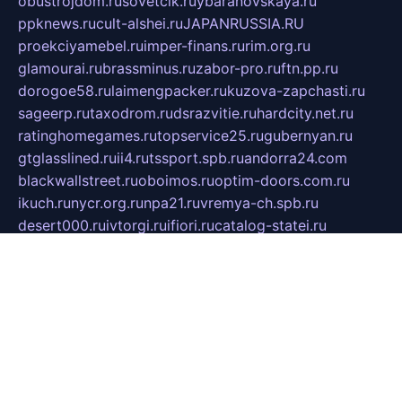
obustrojdom.ru
sovetcik.ru
ybaranovskaya.ru
ppknews.ru
cult-alshei.ru
JAPANRUSSIA.RU
proekciyamebel.ru
imper-finans.ru
rim.org.ru
glamourai.ru
brassminus.ru
zabor-pro.ru
ftn.pp.ru
dorogoe58.ru
laimengpacker.ru
kuzova-zapchasti.ru
sageerp.ru
taxodrom.ru
dsrazvitie.ru
hardcity.net.ru
ratinghomegames.ru
topservice25.ru
gubernyan.ru
gtglasslined.ru
ii4.ru
tssport.spb.ru
andorra24.com
blackwallstreet.ru
oboimos.ru
optim-doors.com.ru
ikuch.ru
nycr.org.ru
npa21.ru
vremya-ch.spb.ru
desert000.ru
ivtorgi.ru
ifiori.ru
catalog-statei.ru
dcv.org.ru
spetsmaster174.ru
ipkameryhiseeu.ru
dum26.ru
ruspol.spb.ru
fr-opendp.ru
kam-solnyshko.ru
cheyenne-arapaho.ru
sevzapmetal.spb.ru
ted-lapidus.spb.ru
parasite-eliminator.ru
sigma-complete.ru
modernworld.ru
dama-moda.ru
eholot-group.ru
sk-nvkz.ru
DRONGOLD.RU
democratia2.ru
i-farmer.ru
mass-sport.org