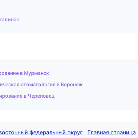
халинск
рование в Мурманск
гическая стоматология в Воронеж
ирование в Череповец
евосточный федеральный округ
|
Главная страница