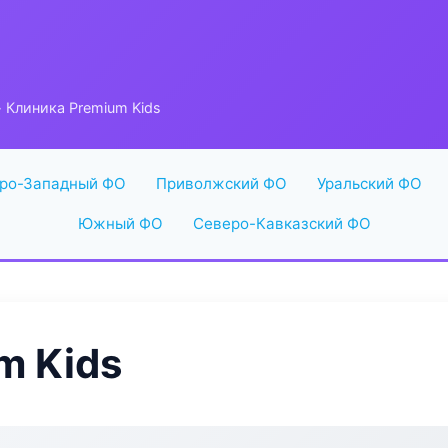
 Клиника Premium Kids
ро-Западный ФО
Приволжский ФО
Уральский ФО
Южный ФО
Северо-Кавказский ФО
m Kids