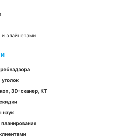
в
 и элайнерами
ми
требнадзора
 уголок
оп, 3D-сканер, КТ
скидки
ы наук
 планирование
 клиентами