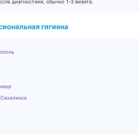
сле диагностики, обычно 1-3 визита.
иональная гигиена
рополь
знецк
-Сахалинск