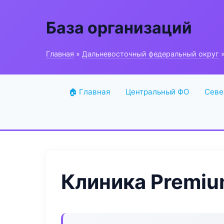
База организаций
Главная
»
Дальневосточный федеральный округ
»
🏠 Главная
Центральный ФО
Севе
Клиника Premiu