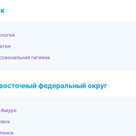
ск
ология
огия
ссиональная гигиена
евосточный федеральный округ
-Амуре
овск
линск