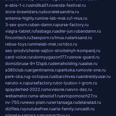
e-abis-1-c.ru
sindika01.ru
venda-festival.ru
store-brawlstars.ru
dooraleksandria.ru
antenna-highly.ru
mine-lab-msk.ru
1-mus.ru
3-sex-porn.ru
ban-damn.ru
purse-factory.ru
viagra-tablet.ru
fasbags.ru
adler-jun.ru
bandamn.ru
fincontech.ru
3sexporn.ru
1mus.ru
darksand.ru
rebus-toys.ru
minelab-msk.ru
rtdco.ru
seo-prodvizhenie-sajtov-stroitelnyh-kompanij.ru
card-voice.ru
rulonnyygazon177.ru
snow-guard.ru
domizbrusa-9x12spb.ru
demaholding.ru
aalse.ru
a380club.ru
argentinamia.ru
perkoka.ru
movie-one.ru
perk-oka.ru
g-octopus.ru
sibarchives.ru
andreislyusar.ru
naruto-x.ru
pursefactory.ru
tor-lyubov-i-grom.ru
spayderhed-2022.ru
movieone.ru
evro-dez.ru
webamator.ru
ma-absolut1.ru
avtopomosch27.ru
nv-750.ru
news-plain.ru
nertansaga.ru
delanalad.ru
dizfiles.ru
youtubefree.ru
aria-family.ru
roadli.ru
planeta-samara.ru
mysmartbuy.ru