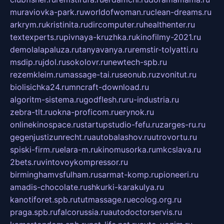
muraviovka-park.ru
worldofwoman.ru
clean-dreams.ru
arkrym.ru
kristinita.ru
dircomputer.ru
healthenter.ru
textexperts.ru
pivnaya-kruzhka.ru
kinofilmy-2021.ru
demolalapaluza.ru
tanyavanya.ru
remstir-tolyatti.ru
msdip.ru
jdol.ru
sokolovr.ru
newtech-spb.ru
rezemkleim.ru
massage-tai.ru
seonub.ru
zvonitut.ru
biolisichka24.ru
mncraft-download.ru
algoritm-sistema.ru
godflesh.ru
ru-industria.ru
zebra-tlt.ru
okna-proficom.ru
erynok.ru
onlinekinospace.ru
startupstudio-fefu.ru
zarges-ru.ru
gegenjustizunrecht.ru
autobalashov.ru
utrovortu.ru
spiski-firm.ru
elara-m.ru
kinomusorka.ru
mkcslava.ru
2bets.ru
vintovoykompressor.ru
birminghamvsfulham.ru
sarmat-komp.ru
pioneeri.ru
amadis-chocolate.ru
shkurki-karakulya.ru
kanotiforet.spb.ru
tutmassage.ru
ecolog.org.ru
praga.spb.ru
falcorussia.ru
autodoctorservis.ru