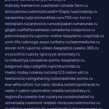
matrasy-kemerovo.ru
ashanet.ru
trade-farm.ru
dotcustoms.ru
domizbrusa9x12spb.ru
autodamp.ru
narasimha.ru
djcommodities.ru
nv750.ru
x-ton.ru
newsplain.ru
cardvoice.ru
modopaper.ru
manunae.ru
gbget.ru
alfeihavsalnassr.ru
madoma.ru
tajuncos.ru
petrovkasports.ru
porno-online-besplatno.ru
splclub.ru
york-life.ru
doroga-expo.ru
ribery.ru
cleanmedicine.ru
slovar-ivrit.ru
porno-video-besplatno.ru
seks-365.ru
ovucontrol.ru
sloty-igrovyye-avtomaty.ru
ru-industriya.ru
russkoe-porno-besplatno.ru
belgorod-day.ru
digilith.ru
pichkurovlab.ru
medic-today.ru
taksu.ru
comp123.ru
don-ykt.ru
teensvoice.ru
imgsharing.ru
domashnee-porno.ru
eva-elfie.ru
foto-tur.ru
biz-doska.ru
metropoltravel.ru
veslo-i-yakor.ru
borodino-media.ru
rostotsky.ru
regionufa.ru
weiss-bet.ru
zaryna.ru
casinotablet.ru
universalia.ru
remont-mebeli-moscow.ru
termomur.ru
clubfisher.ru
remstirufa.ru
erdamchi.ru
doramamama.ru