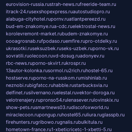
eurovision-russia.ru
strah-news.ru
freeride-team.ru
itrack-24.ru
sexshopexpress.ru
autostudiopro.ru
alabuga-cityhotel.ru
pornv.ru
atlantpereezd.ru
bud-em-znakomye.ru
a-cdc.ru
elektrostal-news.ru
korolevremont-market.ru
budem-znakomye.ru
oooagrosnab.ru
fpodaso.ru
emfire.ru
pro-otdelky.ru
ukrasotki.ru
seksuzbek.ru
seks-uzbek.ru
porno-vk.ru
sovratili.ru
olecoon.ru
vd-dosug.ru
adonyev.ru
rbc-news.ru
porno-skvirt.ru
krospr.ru
13autor-kolonka.ru
sormol.ru
2rich.ru
hostel-65.ru
hostserve.ru
porno-na-russkom.ru
mishinlab.ru
neznobi.ru
bigfatcc.ru
habble.ru
starbucksvia.ru
delfinet.ru
silvernano.ru
elestal.ru
vektor-doroga.ru
velotrenajery.ru
pronso54.ru
lenasever.ru
lovinskix.ru
show-pets.ru
smartnews03.ru
discofoxworld.ru
miraclecoon.ru
pongup.ru
hostel65.ru
liura.ru
glasspb.ru
firehunters.ru
gribowo.ru
gnalis.ru
bulkitula.ru
hometown-france.ru
1-xbeticricetc-1-xbetti-5.ru