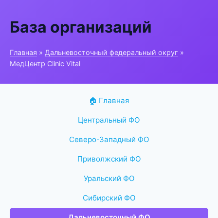
База организаций
Главная
»
Дальневосточный федеральный округ
»
МедЦентр Clinic Vital
🏠 Главная
Центральный ФО
Северо-Западный ФО
Приволжский ФО
Уральский ФО
Сибирский ФО
Дальневосточный ФО