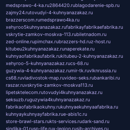
medsprawo-4-ka.ru
2864420.ru
blagodarenie-spb.ru
zajmy24.ru
tovudyi-4-kuhnyanazakaz.ru
brazzerscom.ru
medsprawo4ka.ru
xehyroo5kuhnyanazakaz.ru
fabrikayfabrikaefabrika.ru
vskrytie-zamkov-moskva-113.ru
biletnadom.ru
zed-online.ru
pimchax.ru
brazzers-hd.ru
z-host.ru
kitubeu2kuhnyanazakaz.ru
naperekate.ru
kuhnyaofabrikaufabrik.ru
kitubeu-2-kuhnyanazakaz.ru
xehyroo-5-kuhnyanazakaz.ru
cs-68.ru
guzywia-4-kuhnyanazakaz.ru
mir-tk.ru
vlknrussia.ru
cs68.ru
vladivostok-map.ru
video-seks.ru
bankaribi.ru
raszar.ru
vskrytie-zamkov-moskva113.ru
lipetsktelecom.ru
tovudyi4kuhnyanazakaz.ru
seksuzb.ru
guzywia4kuhnyanazakaz.ru
fabrikaofabrikaokuhny.ru
kuhnyaekuhnyaafabrika.ru
kuhnyaykuhnyayfabrika.ru
e-abis1c.ru
store-brawl-stars.ru
kts-services.ru
dark-sand.ru
sindika-01.ru
sp-life.ru
x-legion.ru
sib-archives.ru