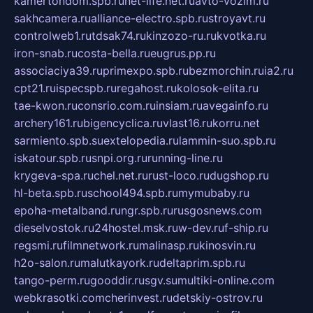
kamertondom.spb.ru
net-life.net.ru
avto-vozim.ru
sakhcamera.ru
alliance-electro.spb.ru
stroyavt.ru
controlweb1.ru
tdsak74.ru
kinzozo-ru.ru
kvotka.ru
iron-snab.ru
costa-bella.ru
eugrus.pp.ru
associaciya39.ru
primexpo.spb.ru
bezmorchin.ru
ia2.ru
cpt21.ru
ispecspb.ru
regahost.ru
kolosok-elita.ru
tae-kwon.ru
consrio.com.ru
insiam.ru
avegainfo.ru
archery161.ru
bigencyclica.ru
vlast16.ru
korru.net
sarmiento.spb.su
extelopedia.ru
lammin-suo.spb.ru
iskatour.spb.ru
snpi.org.ru
running-line.ru
krygeva-spa.ru
chel.net.ru
rust-loco.ru
dugshop.ru
hl-beta.spb.ru
school494.spb.ru
mymubaby.ru
epoha-metalband.ru
ngr.spb.ru
rusgosnews.com
dieselvostok.ru
24hostel.msk.ru
w-dev.ru
f-ship.ru
regsmi.ru
filmnetwork.ru
malinasp.ru
kinosvin.ru
h2o-salon.ru
malutkayork.ru
deltaprim.spb.ru
tango-perm.ru
gooddir.ru
sgv.su
multiki-online.com
webkrasotki.com
cherinvest.ru
detskiy-ostrov.ru