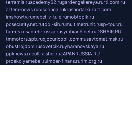
terramia.ru
academy62.ru
gardengallereya.ru
rti.com.ru
artem-news.ru
biserinca.ru
krasnodarkurort.com
imshowtv.ru
mebel-v-tule.ru
mobtopik.ru
pcsecurity.net.ru
tool-sib.ru
multimetrunit.ru
sp-tour.ru
fan-cs.ru
santeh-russia.ru
symbian9.net.ru
DSHAIR.RU
tmmotors.spb.ru
xjocuricopii.com
musavtomat.msk.ru
obustrojdom.ru
sovetcik.ru
ybaranovskaya.ru
ppknews.ru
cult-alshei.ru
JAPANRUSSIA.RU
proekciyamebel.ru
imper-finans.ru
rim.org.ru
glamourai.ru
brassminus.ru
zabor-pro.ru
ftn.pp.ru
dorogoe58.ru
laimengpacker.ru
kuzova-zapchasti.ru
sageerp.ru
taxodrom.ru
dsrazvitie.ru
hardcity.net.ru
ratinghomegames.ru
topservice25.ru
gubernyan.ru
gtglasslined.ru
ii4.ru
tssport.spb.ru
andorra24.com
blackwallstreet.ru
oboimos.ru
optim-doors.com.ru
ikuch.ru
nycr.org.ru
npa21.ru
vremya-ch.spb.ru
desert000.ru
ivtorgi.ru
ifiori.ru
catalog-statei.ru
dcv.org.ru
spetsmaster174.ru
ipkameryhiseeu.ru