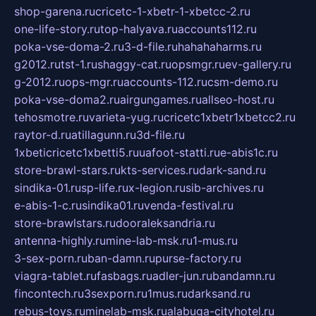
shop-garena.ru
cricetc-1-xbetr-1-xbetcc-2.ru
one-life-story.ru
top-halyava.ru
accounts112.ru
poka-vse-doma-2.ru
3-d-file.ru
hahahaharms.ru
g2012.ru
tst-1.ru
shaggy-cat.ru
opsmgr.ru
ev-gallery.ru
g-2012.ru
ops-mgr.ru
accounts-112.ru
csm-demo.ru
poka-vse-doma2.ru
airgungames.ru
allseo-host.ru
tehosmotre.ru
varieta-yug.ru
cricetc1xbetr1xbetcc2.ru
raytor-d.ru
atillagunn.ru
3d-file.ru
1xbeticricetc1xbetti5.ru
uafoot-statti.ru
e-abis1c.ru
store-brawl-stars.ru
kts-services.ru
dark-sand.ru
sindika-01.ru
sp-life.ru
x-legion.ru
sib-archives.ru
e-abis-1-c.ru
sindika01.ru
venda-festival.ru
store-brawlstars.ru
dooraleksandria.ru
antenna-highly.ru
mine-lab-msk.ru
1-mus.ru
3-sex-porn.ru
ban-damn.ru
purse-factory.ru
viagra-tablet.ru
fasbags.ru
adler-jun.ru
bandamn.ru
fincontech.ru
3sexporn.ru
1mus.ru
darksand.ru
rebus-toys.ru
minelab-msk.ru
alabuga-cityhotel.ru