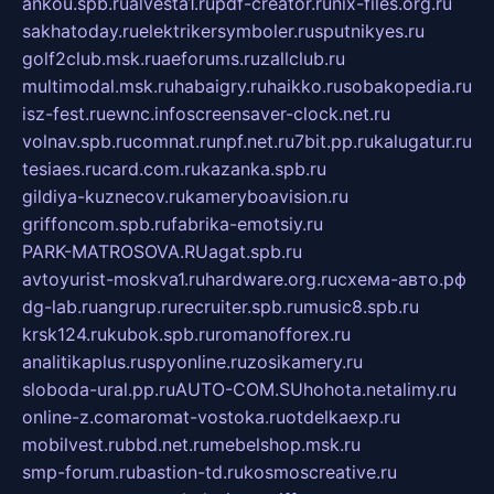
ankou.spb.ru
alvesta1.ru
pdf-creator.ru
nix-files.org.ru
sakhatoday.ru
elektrikersymboler.ru
sputnikyes.ru
golf2club.msk.ru
aeforums.ru
zallclub.ru
multimodal.msk.ru
habaigry.ru
haikko.ru
sobakopedia.ru
isz-fest.ru
ewnc.info
screensaver-clock.net.ru
volnav.spb.ru
comnat.ru
npf.net.ru
7bit.pp.ru
kalugatur.ru
tesiaes.ru
card.com.ru
kazanka.spb.ru
gildiya-kuznecov.ru
kameryboavision.ru
griffoncom.spb.ru
fabrika-emotsiy.ru
PARK-MATROSOVA.RU
agat.spb.ru
avtoyurist-moskva1.ru
hardware.org.ru
схема-авто.рф
dg-lab.ru
angrup.ru
recruiter.spb.ru
music8.spb.ru
krsk124.ru
kubok.spb.ru
romanofforex.ru
analitikaplus.ru
spyonline.ru
zosikamery.ru
sloboda-ural.pp.ru
AUTO-COM.SU
hohota.net
alimy.ru
online-z.com
aromat-vostoka.ru
otdelkaexp.ru
mobilvest.ru
bbd.net.ru
mebelshop.msk.ru
smp-forum.ru
bastion-td.ru
kosmoscreative.ru