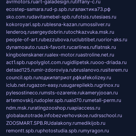
avrmotors.ru
art-galadesign.ru
tiffany-c.ru
ecostep-samara.ru
d-p.spb.ru
галактика73.рф
sko.com.ru
davitamebel-spb.ru
fotsis.ru
tesiaes.ru
kokoroyari.spb.ru
blesna-kazan.ru
mossilver.ru
lenderoq.ru
sergeydobrin.ru
tochkazvuka.msk.ru
people-of-art.ru
bezzubova.ru
clubtibet.ru
orior-aks.ru
dynamoauto.ru
szk-favorit.ru
carlines.ru
flatnsk.ru
kingbolenskaner.ru
alex-motor.ru
astroline.net.ru
act1.spb.ru
polyglot.com.ru
gidlipetsk.ru
ooo-driada.ru
detsad125.ru
mir-zdoroviya.ru
bruslanovo.ru
siterem.ru
council.spb.ru
лодкипатриот.рф
kafekolizey.ru
iclub.net.ru
gazon-easy.ru
sugarepilekb.ru
grinox.ru
pylesostineco.ru
msts-ozarenie.ru
kameryjooan.ru
artemovskij.ru
dopler.spb.ru
aid70.ru
metall-perm.ru
ndm.msk.ru
ratingzooshop.ru
apiaccess.ru
globalautotrade.info
bezverhovskoe.ru
drsschool.ru
ZOOSMART.SPB.RU
dalakony.ru
medikijob.ru
remontt.spb.ru
photostudia.spb.ru
myragon.ru