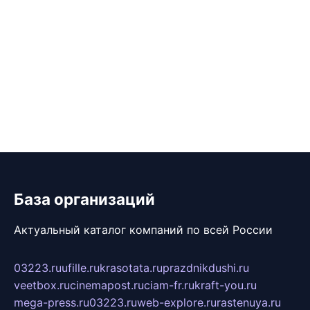
База организаций
Актуальный каталог компаний по всей России
03223.ru
ufille.ru
krasotata.ru
prazdnikdushi.ru
veetbox.ru
cinemapost.ru
ciam-fr.ru
kraft-you.ru
mega-press.ru
03223.ru
web-explore.ru
rastenuya.ru