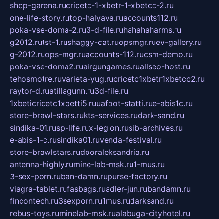
shop-garena.ru
cricetc-1-xbetr-1-xbetcc-2.ru
one-life-story.ru
top-halyava.ru
accounts112.ru
poka-vse-doma-2.ru
3-d-file.ru
hahahaharms.ru
g2012.ru
tst-1.ru
shaggy-cat.ru
opsmgr.ru
ev-gallery.ru
g-2012.ru
ops-mgr.ru
accounts-112.ru
csm-demo.ru
poka-vse-doma2.ru
airgungames.ru
allseo-host.ru
tehosmotre.ru
varieta-yug.ru
cricetc1xbetr1xbetcc2.ru
raytor-d.ru
atillagunn.ru
3d-file.ru
1xbeticricetc1xbetti5.ru
uafoot-statti.ru
e-abis1c.ru
store-brawl-stars.ru
kts-services.ru
dark-sand.ru
sindika-01.ru
sp-life.ru
x-legion.ru
sib-archives.ru
e-abis-1-c.ru
sindika01.ru
venda-festival.ru
store-brawlstars.ru
dooraleksandria.ru
antenna-highly.ru
mine-lab-msk.ru
1-mus.ru
3-sex-porn.ru
ban-damn.ru
purse-factory.ru
viagra-tablet.ru
fasbags.ru
adler-jun.ru
bandamn.ru
fincontech.ru
3sexporn.ru
1mus.ru
darksand.ru
rebus-toys.ru
minelab-msk.ru
alabuga-cityhotel.ru