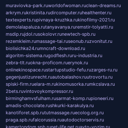
muraviovka-park.ru
worldofwoman.ru
clean-dreams.ru
arkrym.ru
kristinita.ru
dircomputer.ru
healthenter.ru
textexperts.ru
pivnaya-kruzhka.ru
kinofilmy-2021.ru
demolalapaluza.ru
tanyavanya.ru
remstir-tolyatti.ru
msdip.ru
jdol.ru
sokolovr.ru
newtech-spb.ru
rezemkleim.ru
massage-tai.ru
seonub.ru
zvonitut.ru
biolisichka24.ru
mncraft-download.ru
algoritm-sistema.ru
godflesh.ru
ru-industria.ru
zebra-tlt.ru
okna-proficom.ru
erynok.ru
onlinekinospace.ru
startupstudio-fefu.ru
zarges-ru.ru
gegenjustizunrecht.ru
autobalashov.ru
utrovortu.ru
spiski-firm.ru
elara-m.ru
kinomusorka.ru
mkcslava.ru
2bets.ru
vintovoykompressor.ru
birminghamvsfulham.ru
sarmat-komp.ru
pioneeri.ru
amadis-chocolate.ru
shkurki-karakulya.ru
kanotiforet.spb.ru
tutmassage.ru
ecolog.org.ru
praga.spb.ru
falcorussia.ru
autodoctorservis.ru
kamertondom.spb.ru
net-life.net.ru
avto-vozim.ru