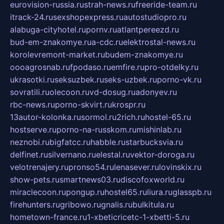
eurovision-russia.ru
strah-news.ru
freeride-team.ru
itrack-24.ru
sexshopexpress.ru
autostudiopro.ru
alabuga-cityhotel.ru
pornv.ru
atlantpereezd.ru
bud-em-znakomye.ru
a-cdc.ru
elektrostal-news.ru
korolevremont-market.ru
budem-znakomye.ru
oooagrosnab.ru
fpodaso.ru
emfire.ru
pro-otdelky.ru
ukrasotki.ru
seksuzbek.ru
seks-uzbek.ru
porno-vk.ru
sovratili.ru
olecoon.ru
vd-dosug.ru
adonyev.ru
rbc-news.ru
porno-skvirt.ru
krospr.ru
13autor-kolonka.ru
sormol.ru
2rich.ru
hostel-65.ru
hostserve.ru
porno-na-russkom.ru
mishinlab.ru
neznobi.ru
bigfatcc.ru
habble.ru
starbucksvia.ru
delfinet.ru
silvernano.ru
elestal.ru
vektor-doroga.ru
velotrenajery.ru
pronso54.ru
lenasever.ru
lovinskix.ru
show-pets.ru
smartnews03.ru
discofoxworld.ru
miraclecoon.ru
pongup.ru
hostel65.ru
liura.ru
glasspb.ru
firehunters.ru
gribowo.ru
gnalis.ru
bulkitula.ru
hometown-france.ru
1-xbeticricetc-1-xbetti-5.ru