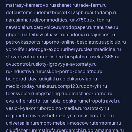
matrasy-kemerovo.ru
ashanet.ru
trade-farm.ru
dotcustoms.ru
domizbrusa9x12spb.ru
autodamp.ru
narasimha.ru
djcommodities.ru
nv750.ru
x-ton.ru
newsplain.ru
cardvoice.ru
modopaper.ru
manunae.ru
gbget.ru
alfeihavsalnassr.ru
madoma.ru
tajuncos.ru
petrovkasports.ru
porno-online-besplatno.ru
splclub.ru
york-life.ru
doroga-expo.ru
ribery.ru
cleanmedicine.ru
slovar-ivrit.ru
porno-video-besplatno.ru
seks-365.ru
ovucontrol.ru
sloty-igrovyye-avtomaty.ru
ru-industriya.ru
russkoe-porno-besplatno.ru
belgorod-day.ru
digilith.ru
pichkurovlab.ru
medic-today.ru
taksu.ru
comp123.ru
don-ykt.ru
teensvoice.ru
imgsharing.ru
domashnee-porno.ru
eva-elfie.ru
foto-tur.ru
biz-doska.ru
metropoltravel.ru
veslo-i-yakor.ru
borodino-media.ru
rostotsky.ru
regionufa.ru
weiss-bet.ru
zaryna.ru
casinotablet.ru
universalia.ru
remont-mebeli-moscow.ru
termomur.ru
clubfisher.ru
remstirufa.ru
erdamchi.ru
doramamama.ru