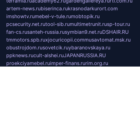
terramia.ru
academy62.ru
gardengallereya.ru
rti.com.ru
artem-news.ru
biserinca.ru
krasnodarkurort.com
imshowtv.ru
mebel-v-tule.ru
mobtopik.ru
pcsecurity.net.ru
tool-sib.ru
multimetrunit.ru
sp-tour.ru
fan-cs.ru
santeh-russia.ru
symbian9.net.ru
DSHAIR.RU
tmmotors.spb.ru
xjocuricopii.com
musavtomat.msk.ru
obustrojdom.ru
sovetcik.ru
ybaranovskaya.ru
ppknews.ru
cult-alshei.ru
JAPANRUSSIA.RU
proekciyamebel.ru
imper-finans.ru
rim.org.ru
glamourai.ru
brassminus.ru
zabor-pro.ru
ftn.pp.ru
dorogoe58.ru
laimengpacker.ru
kuzova-zapchasti.ru
sageerp.ru
taxodrom.ru
dsrazvitie.ru
hardcity.net.ru
ratinghomegames.ru
topservice25.ru
gubernyan.ru
gtglasslined.ru
ii4.ru
tssport.spb.ru
andorra24.com
blackwallstreet.ru
oboimos.ru
optim-doors.com.ru
ikuch.ru
nycr.org.ru
npa21.ru
vremya-ch.spb.ru
desert000.ru
ivtorgi.ru
ifiori.ru
catalog-statei.ru
dcv.org.ru
spetsmaster174.ru
ipkameryhiseeu.ru