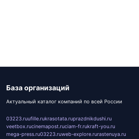
База организаций
Актуальный каталог компаний по всей России
03223.ru
ufille.ru
krasotata.ru
prazdnikdushi.ru
veetbox.ru
cinemapost.ru
ciam-fr.ru
kraft-you.ru
mega-press.ru
03223.ru
web-explore.ru
rastenuya.ru