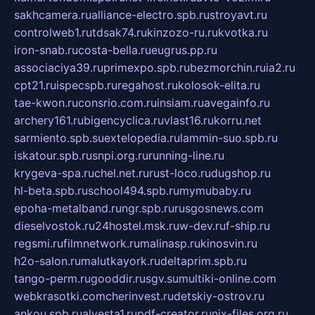
sakhcamera.ru
alliance-electro.spb.ru
stroyavt.ru
controlweb1.ru
tdsak74.ru
kinzozo-ru.ru
kvotka.ru
iron-snab.ru
costa-bella.ru
eugrus.pp.ru
associaciya39.ru
primexpo.spb.ru
bezmorchin.ru
ia2.ru
cpt21.ru
ispecspb.ru
regahost.ru
kolosok-elita.ru
tae-kwon.ru
consrio.com.ru
insiam.ru
avegainfo.ru
archery161.ru
bigencyclica.ru
vlast16.ru
korru.net
sarmiento.spb.su
extelopedia.ru
lammin-suo.spb.ru
iskatour.spb.ru
snpi.org.ru
running-line.ru
krygeva-spa.ru
chel.net.ru
rust-loco.ru
dugshop.ru
hl-beta.spb.ru
school494.spb.ru
mymubaby.ru
epoha-metalband.ru
ngr.spb.ru
rusgosnews.com
dieselvostok.ru
24hostel.msk.ru
w-dev.ru
f-ship.ru
regsmi.ru
filmnetwork.ru
malinasp.ru
kinosvin.ru
h2o-salon.ru
malutkayork.ru
deltaprim.spb.ru
tango-perm.ru
gooddir.ru
sgv.su
multiki-online.com
webkrasotki.com
cherinvest.ru
detskiy-ostrov.ru
ankou.spb.ru
alvesta1.ru
pdf-creator.ru
nix-files.org.ru