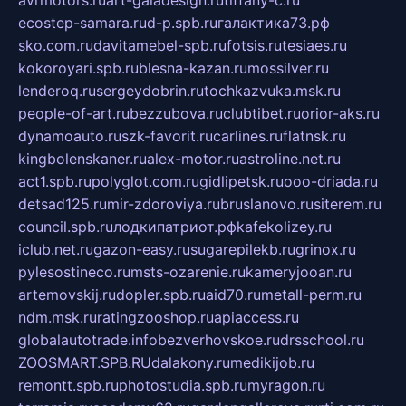
avrmotors.ru
art-galadesign.ru
tiffany-c.ru
ecostep-samara.ru
d-p.spb.ru
галактика73.рф
sko.com.ru
davitamebel-spb.ru
fotsis.ru
tesiaes.ru
kokoroyari.spb.ru
blesna-kazan.ru
mossilver.ru
lenderoq.ru
sergeydobrin.ru
tochkazvuka.msk.ru
people-of-art.ru
bezzubova.ru
clubtibet.ru
orior-aks.ru
dynamoauto.ru
szk-favorit.ru
carlines.ru
flatnsk.ru
kingbolenskaner.ru
alex-motor.ru
astroline.net.ru
act1.spb.ru
polyglot.com.ru
gidlipetsk.ru
ooo-driada.ru
detsad125.ru
mir-zdoroviya.ru
bruslanovo.ru
siterem.ru
council.spb.ru
лодкипатриот.рф
kafekolizey.ru
iclub.net.ru
gazon-easy.ru
sugarepilekb.ru
grinox.ru
pylesostineco.ru
msts-ozarenie.ru
kameryjooan.ru
artemovskij.ru
dopler.spb.ru
aid70.ru
metall-perm.ru
ndm.msk.ru
ratingzooshop.ru
apiaccess.ru
globalautotrade.info
bezverhovskoe.ru
drsschool.ru
ZOOSMART.SPB.RU
dalakony.ru
medikijob.ru
remontt.spb.ru
photostudia.spb.ru
myragon.ru