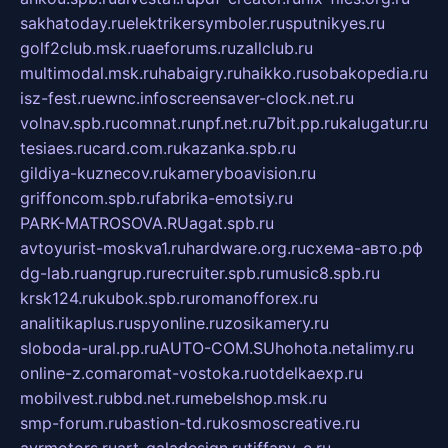
sakhatoday.ru
elektrikersymboler.ru
sputnikyes.ru
golf2club.msk.ru
aeforums.ru
zallclub.ru
multimodal.msk.ru
habaigry.ru
haikko.ru
sobakopedia.ru
isz-fest.ru
ewnc.info
screensaver-clock.net.ru
volnav.spb.ru
comnat.ru
npf.net.ru
7bit.pp.ru
kalugatur.ru
tesiaes.ru
card.com.ru
kazanka.spb.ru
gildiya-kuznecov.ru
kameryboavision.ru
griffoncom.spb.ru
fabrika-emotsiy.ru
PARK-MATROSOVA.RU
agat.spb.ru
avtoyurist-moskva1.ru
hardware.org.ru
схема-авто.рф
dg-lab.ru
angrup.ru
recruiter.spb.ru
music8.spb.ru
krsk124.ru
kubok.spb.ru
romanofforex.ru
analitikaplus.ru
spyonline.ru
zosikamery.ru
sloboda-ural.pp.ru
AUTO-COM.SU
hohota.net
alimy.ru
online-z.com
aromat-vostoka.ru
otdelkaexp.ru
mobilvest.ru
bbd.net.ru
mebelshop.msk.ru
smp-forum.ru
bastion-td.ru
kosmoscreative.ru