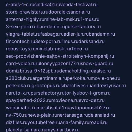
e-abis-1-c.ru
sindika01.ru
venda-festival.ru
store-brawlstars.ru
dooraleksandria.ru
antenna-highly.ru
mine-lab-msk.ru
1-mus.ru
3-sex-porn.ru
ban-damn.ru
purse-factory.ru
viagra-tablet.ru
fasbags.ru
adler-jun.ru
bandamn.ru
fincontech.ru
3sexporn.ru
1mus.ru
darksand.ru
rebus-toys.ru
minelab-msk.ru
rtdco.ru
seo-prodvizhenie-sajtov-stroitelnyh-kompanij.ru
card-voice.ru
rulonnyygazon177.ru
snow-guard.ru
domizbrusa-9x12spb.ru
demaholding.ru
aalse.ru
a380club.ru
argentinamia.ru
perkoka.ru
movie-one.ru
perk-oka.ru
g-octopus.ru
sibarchives.ru
andreislyusar.ru
naruto-x.ru
pursefactory.ru
tor-lyubov-i-grom.ru
spayderhed-2022.ru
movieone.ru
evro-dez.ru
webamator.ru
ma-absolut1.ru
avtopomosch27.ru
nv-750.ru
news-plain.ru
nertansaga.ru
delanalad.ru
dizfiles.ru
youtubefree.ru
aria-family.ru
roadli.ru
planeta-samara.ru
mysmartbuy.ru