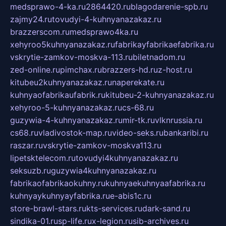
medsprawo-4-ka.ru
2864420.ru
blagodarenie-spb.ru
zajmy24.ru
tovudyi-4-kuhnyanazakaz.ru
brazzerscom.ru
medsprawo4ka.ru
xehyroo5kuhnyanazakaz.ru
fabrikayfabrikaefabrika.ru
vskrytie-zamkov-moskva-113.ru
biletnadom.ru
zed-online.ru
pimchax.ru
brazzers-hd.ru
z-host.ru
kitubeu2kuhnyanazakaz.ru
naperekate.ru
kuhnyaofabrikaufabrik.ru
kitubeu-2-kuhnyanazakaz.ru
xehyroo-5-kuhnyanazakaz.ru
cs-68.ru
guzywia-4-kuhnyanazakaz.ru
mir-tk.ru
vlknrussia.ru
cs68.ru
vladivostok-map.ru
video-seks.ru
bankaribi.ru
raszar.ru
vskrytie-zamkov-moskva113.ru
lipetsktelecom.ru
tovudyi4kuhnyanazakaz.ru
seksuzb.ru
guzywia4kuhnyanazakaz.ru
fabrikaofabrikaokuhny.ru
kuhnyaekuhnyaafabrika.ru
kuhnyaykuhnyayfabrika.ru
e-abis1c.ru
store-brawl-stars.ru
kts-services.ru
dark-sand.ru
sindika-01.ru
sp-life.ru
x-legion.ru
sib-archives.ru