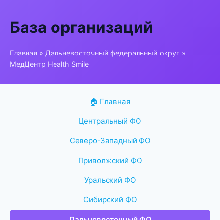
База организаций
Главная
»
Дальневосточный федеральный округ
»
МедЦентр Health Smile
🏠 Главная
Центральный ФО
Северо-Западный ФО
Приволжский ФО
Уральский ФО
Сибирский ФО
Дальневосточный ФО