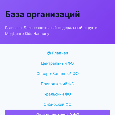
База организаций
Главная
»
Дальневосточный федеральный округ
»
МедЦентр Kids Harmony
🏠 Главная
Центральный ФО
Северо-Западный ФО
Приволжский ФО
Уральский ФО
Сибирский ФО
Дальневосточный ФО