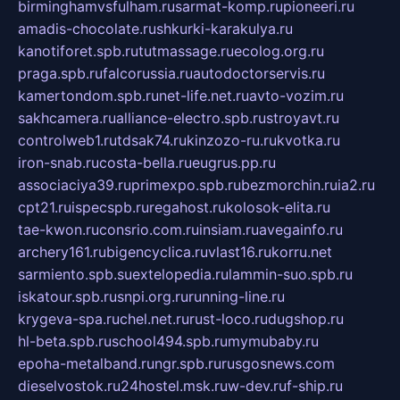
birminghamvsfulham.ru
sarmat-komp.ru
pioneeri.ru
amadis-chocolate.ru
shkurki-karakulya.ru
kanotiforet.spb.ru
tutmassage.ru
ecolog.org.ru
praga.spb.ru
falcorussia.ru
autodoctorservis.ru
kamertondom.spb.ru
net-life.net.ru
avto-vozim.ru
sakhcamera.ru
alliance-electro.spb.ru
stroyavt.ru
controlweb1.ru
tdsak74.ru
kinzozo-ru.ru
kvotka.ru
iron-snab.ru
costa-bella.ru
eugrus.pp.ru
associaciya39.ru
primexpo.spb.ru
bezmorchin.ru
ia2.ru
cpt21.ru
ispecspb.ru
regahost.ru
kolosok-elita.ru
tae-kwon.ru
consrio.com.ru
insiam.ru
avegainfo.ru
archery161.ru
bigencyclica.ru
vlast16.ru
korru.net
sarmiento.spb.su
extelopedia.ru
lammin-suo.spb.ru
iskatour.spb.ru
snpi.org.ru
running-line.ru
krygeva-spa.ru
chel.net.ru
rust-loco.ru
dugshop.ru
hl-beta.spb.ru
school494.spb.ru
mymubaby.ru
epoha-metalband.ru
ngr.spb.ru
rusgosnews.com
dieselvostok.ru
24hostel.msk.ru
w-dev.ru
f-ship.ru