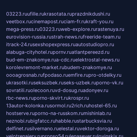
03223.ru
ufille.ru
krasotata.ru
prazdnikdushi.ru
veetbox.ru
cinemapost.ru
ciam-fr.ru
kraft-you.ru
mega-press.ru
03223.ru
web-explore.ru
rastenuya.ru
eurovision-russia.ru
strah-news.ru
freeride-team.ru
itrack-24.ru
sexshopexpress.ru
autostudiopro.ru
alabuga-cityhotel.ru
pornv.ru
atlantpereezd.ru
bud-em-znakomye.ru
a-cdc.ru
elektrostal-news.ru
korolevremont-market.ru
budem-znakomye.ru
oooagrosnab.ru
fpodaso.ru
emfire.ru
pro-otdelky.ru
ukrasotki.ru
seksuzbek.ru
seks-uzbek.ru
porno-vk.ru
sovratili.ru
olecoon.ru
vd-dosug.ru
adonyev.ru
rbc-news.ru
porno-skvirt.ru
krospr.ru
13autor-kolonka.ru
sormol.ru
2rich.ru
hostel-65.ru
hostserve.ru
porno-na-russkom.ru
mishinlab.ru
neznobi.ru
bigfatcc.ru
habble.ru
starbucksvia.ru
delfinet.ru
silvernano.ru
elestal.ru
vektor-doroga.ru
velotrenajery.ru
pronso54.ru
lenasever.ru
lovinskix.ru