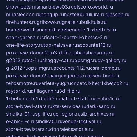
show-pets.ru
smartnews03.ru
discofoxworld.ru
miraclecoon.ru
pongup.ru
hostel65.ru
liura.ru
glasspb.ru
firehunters.ru
gribowo.ru
gnalis.ru
bulkitula.ru
hometown-france.ru
1-xbeticricetc-1-xbetti-5.ru
shop-garena.ru
cricetc-1-xbetr-1-xbetcc-2.ru
one-life-story.ru
top-halyava.ru
accounts112.ru
poka-vse-doma-2.ru
3-d-file.ru
hahahaharms.ru
g2012.ru
tst-1.ru
shaggy-cat.ru
opsmgr.ru
ev-gallery.ru
g-2012.ru
ops-mgr.ru
accounts-112.ru
csm-demo.ru
poka-vse-doma2.ru
airgungames.ru
allseo-host.ru
tehosmotre.ru
varieta-yug.ru
cricetc1xbetr1xbetcc2.ru
raytor-d.ru
atillagunn.ru
3d-file.ru
1xbeticricetc1xbetti5.ru
uafoot-statti.ru
e-abis1c.ru
store-brawl-stars.ru
kts-services.ru
dark-sand.ru
sindika-01.ru
sp-life.ru
x-legion.ru
sib-archives.ru
e-abis-1-c.ru
sindika01.ru
venda-festival.ru
store-brawlstars.ru
dooraleksandria.ru
antenna-highly.ru
mine-lab-msk.ru
1-mus.ru