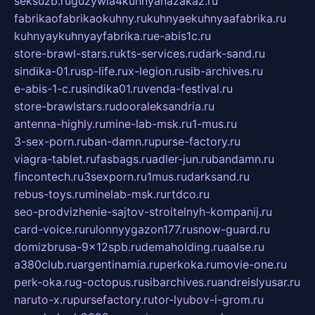
seksuzb.ru
guzywia4kuhnyanazakaz.ru
fabrikaofabrikaokuhny.ru
kuhnyaekuhnyaafabrika.ru
kuhnyaykuhnyayfabrika.ru
e-abis1c.ru
store-brawl-stars.ru
kts-services.ru
dark-sand.ru
sindika-01.ru
sp-life.ru
x-legion.ru
sib-archives.ru
e-abis-1-c.ru
sindika01.ru
venda-festival.ru
store-brawlstars.ru
dooraleksandria.ru
antenna-highly.ru
mine-lab-msk.ru
1-mus.ru
3-sex-porn.ru
ban-damn.ru
purse-factory.ru
viagra-tablet.ru
fasbags.ru
adler-jun.ru
bandamn.ru
fincontech.ru
3sexporn.ru
1mus.ru
darksand.ru
rebus-toys.ru
minelab-msk.ru
rtdco.ru
seo-prodvizhenie-sajtov-stroitelnyh-kompanij.ru
card-voice.ru
rulonnyygazon177.ru
snow-guard.ru
domizbrusa-9x12spb.ru
demaholding.ru
aalse.ru
a380club.ru
argentinamia.ru
perkoka.ru
movie-one.ru
perk-oka.ru
g-octopus.ru
sibarchives.ru
andreislyusar.ru
naruto-x.ru
pursefactory.ru
tor-lyubov-i-grom.ru