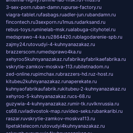
3-sex-porn.ru
ban-damn.ru
purse-factory.ru
viagra-tablet.ru
fasbags.ru
adler-jun.ru
bandamn.ru
fincontech.ru
3sexporn.ru
1mus.ru
darksand.ru
rebus-toys.ru
minelab-msk.ru
alabuga-cityhotel.ru
medsprawo-4-ka.ru
2864420.ru
blagodarenie-spb.ru
zajmy24.ru
tovudyi-4-kuhnyanazakaz.ru
brazzerscom.ru
medsprawo4ka.ru
xehyroo5kuhnyanazakaz.ru
fabrikayfabrikaefabrika.ru
vskrytie-zamkov-moskva-113.ru
biletnadom.ru
zed-online.ru
pimchax.ru
brazzers-hd.ru
z-host.ru
kitubeu2kuhnyanazakaz.ru
naperekate.ru
kuhnyaofabrikaufabrik.ru
kitubeu-2-kuhnyanazakaz.ru
xehyroo-5-kuhnyanazakaz.ru
cs-68.ru
guzywia-4-kuhnyanazakaz.ru
mir-tk.ru
vlknrussia.ru
cs68.ru
vladivostok-map.ru
video-seks.ru
bankaribi.ru
raszar.ru
vskrytie-zamkov-moskva113.ru
lipetsktelecom.ru
tovudyi4kuhnyanazakaz.ru