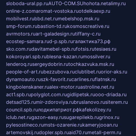
sloboda-ural.pp.ru
AUTO-COM.SU
hohota.net
alimy.ru
online-z.com
aromat-vostoka.ru
otdelkaexp.ru
mobilvest.ru
bbd.net.ru
mebelshop.msk.ru
smp-forum.ru
bastion-td.ru
kosmoscreative.ru
avrmotors.ru
art-galadesign.ru
tiffany-c.ru
ecostep-samara.ru
d-p.spb.ru
галактика73.рф
sko.com.ru
davitamebel-spb.ru
fotsis.ru
tesiaes.ru
kokoroyari.spb.ru
blesna-kazan.ru
mossilver.ru
lenderoq.ru
sergeydobrin.ru
tochkazvuka.msk.ru
people-of-art.ru
bezzubova.ru
clubtibet.ru
orior-aks.ru
dynamoauto.ru
szk-favorit.ru
carlines.ru
flatnsk.ru
kingbolenskaner.ru
alex-motor.ru
astroline.net.ru
act1.spb.ru
polyglot.com.ru
gidlipetsk.ru
ooo-driada.ru
detsad125.ru
mir-zdoroviya.ru
bruslanovo.ru
siterem.ru
council.spb.ru
лодкипатриот.рф
kafekolizey.ru
iclub.net.ru
gazon-easy.ru
sugarepilekb.ru
grinox.ru
pylesostineco.ru
msts-ozarenie.ru
kameryjooan.ru
artemovskij.ru
dopler.spb.ru
aid70.ru
metall-perm.ru