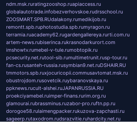
ndm.msk.ru
ratingzooshop.ru
apiaccess.ru
globalautotrade.info
bezverhovskoe.ru
drsschool.ru
ZOOSMART.SPB.RU
dalakony.ru
medikijob.ru
remontt.spb.ru
photostudia.spb.ru
myragon.ru
terramia.ru
academy62.ru
gardengallereya.ru
rti.com.ru
artem-news.ru
biserinca.ru
krasnodarkurort.com
imshowtv.ru
mebel-v-tule.ru
mobtopik.ru
pcsecurity.net.ru
tool-sib.ru
multimetrunit.ru
sp-tour.ru
fan-cs.ru
santeh-russia.ru
symbian9.net.ru
DSHAIR.RU
tmmotors.spb.ru
xjocuricopii.com
musavtomat.msk.ru
obustrojdom.ru
sovetcik.ru
ybaranovskaya.ru
ppknews.ru
cult-alshei.ru
JAPANRUSSIA.RU
proekciyamebel.ru
imper-finans.ru
rim.org.ru
glamourai.ru
brassminus.ru
zabor-pro.ru
ftn.pp.ru
dorogoe58.ru
laimengpacker.ru
kuzova-zapchasti.ru
sageerp.ru
taxodrom.ru
dsrazvitie.ru
hardcity.net.ru
ratinghomegames.ru
topservice25.ru
gubernyan.ru
gtglasslined.ru
ii4.ru
tssport.spb.ru
andorra24.com