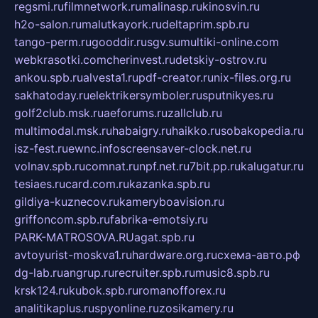
regsmi.ru
filmnetwork.ru
malinasp.ru
kinosvin.ru
h2o-salon.ru
malutkayork.ru
deltaprim.spb.ru
tango-perm.ru
gooddir.ru
sgv.su
multiki-online.com
webkrasotki.com
cherinvest.ru
detskiy-ostrov.ru
ankou.spb.ru
alvesta1.ru
pdf-creator.ru
nix-files.org.ru
sakhatoday.ru
elektrikersymboler.ru
sputnikyes.ru
golf2club.msk.ru
aeforums.ru
zallclub.ru
multimodal.msk.ru
habaigry.ru
haikko.ru
sobakopedia.ru
isz-fest.ru
ewnc.info
screensaver-clock.net.ru
volnav.spb.ru
comnat.ru
npf.net.ru
7bit.pp.ru
kalugatur.ru
tesiaes.ru
card.com.ru
kazanka.spb.ru
gildiya-kuznecov.ru
kameryboavision.ru
griffoncom.spb.ru
fabrika-emotsiy.ru
PARK-MATROSOVA.RU
agat.spb.ru
avtoyurist-moskva1.ru
hardware.org.ru
схема-авто.рф
dg-lab.ru
angrup.ru
recruiter.spb.ru
music8.spb.ru
krsk124.ru
kubok.spb.ru
romanofforex.ru
analitikaplus.ru
spyonline.ru
zosikamery.ru