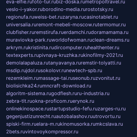
eva-elfie.ru
foto-tur.ru
biz-doska.ru
metropoltravel.ru
veslo-i-yakor.ru
borodino-media.ru
rostotsky.ru
regionufa.ru
weiss-bet.ru
zaryna.ru
casinotablet.ru
universalia.ru
remont-mebeli-moscow.ru
termomur.ru
clubfisher.ru
remstirufa.ru
erdamchi.ru
doramamama.ru
muraviovka-park.ru
worldofwoman.ru
clean-dreams.ru
arkrym.ru
kristinita.ru
dircomputer.ru
healthenter.ru
textexperts.ru
pivnaya-kruzhka.ru
kinofilmy-2021.ru
demolalapaluza.ru
tanyavanya.ru
remstir-tolyatti.ru
msdip.ru
jdol.ru
sokolovr.ru
newtech-spb.ru
rezemkleim.ru
massage-tai.ru
seonub.ru
zvonitut.ru
biolisichka24.ru
mncraft-download.ru
algoritm-sistema.ru
godflesh.ru
ru-industria.ru
zebra-tlt.ru
okna-proficom.ru
erynok.ru
onlinekinospace.ru
startupstudio-fefu.ru
zarges-ru.ru
gegenjustizunrecht.ru
autobalashov.ru
utrovortu.ru
spiski-firm.ru
elara-m.ru
kinomusorka.ru
mkcslava.ru
2bets.ru
vintovoykompressor.ru