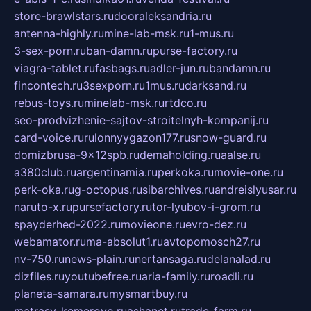
store-brawlstars.ru
dooraleksandria.ru
antenna-highly.ru
mine-lab-msk.ru
1-mus.ru
3-sex-porn.ru
ban-damn.ru
purse-factory.ru
viagra-tablet.ru
fasbags.ru
adler-jun.ru
bandamn.ru
fincontech.ru
3sexporn.ru
1mus.ru
darksand.ru
rebus-toys.ru
minelab-msk.ru
rtdco.ru
seo-prodvizhenie-sajtov-stroitelnyh-kompanij.ru
card-voice.ru
rulonnyygazon177.ru
snow-guard.ru
domizbrusa-9x12spb.ru
demaholding.ru
aalse.ru
a380club.ru
argentinamia.ru
perkoka.ru
movie-one.ru
perk-oka.ru
g-octopus.ru
sibarchives.ru
andreislyusar.ru
naruto-x.ru
pursefactory.ru
tor-lyubov-i-grom.ru
spayderhed-2022.ru
movieone.ru
evro-dez.ru
webamator.ru
ma-absolut1.ru
avtopomosch27.ru
nv-750.ru
news-plain.ru
nertansaga.ru
delanalad.ru
dizfiles.ru
youtubefree.ru
aria-family.ru
roadli.ru
planeta-samara.ru
mysmartbuy.ru
matrasy-kemerovo.ru
ashanet.ru
trade-farm.ru