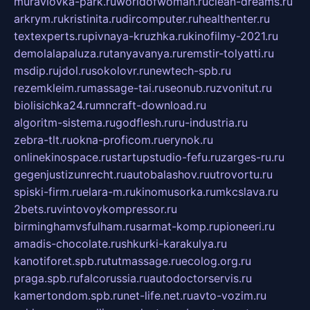
muraviovka-park.ru
worldofwoman.ru
clean-dreams.ru
arkrym.ru
kristinita.ru
dircomputer.ru
healthenter.ru
textexperts.ru
pivnaya-kruzhka.ru
kinofilmy-2021.ru
demolalapaluza.ru
tanyavanya.ru
remstir-tolyatti.ru
msdip.ru
jdol.ru
sokolovr.ru
newtech-spb.ru
rezemkleim.ru
massage-tai.ru
seonub.ru
zvonitut.ru
biolisichka24.ru
mncraft-download.ru
algoritm-sistema.ru
godflesh.ru
ru-industria.ru
zebra-tlt.ru
okna-proficom.ru
erynok.ru
onlinekinospace.ru
startupstudio-fefu.ru
zarges-ru.ru
gegenjustizunrecht.ru
autobalashov.ru
utrovortu.ru
spiski-firm.ru
elara-m.ru
kinomusorka.ru
mkcslava.ru
2bets.ru
vintovoykompressor.ru
birminghamvsfulham.ru
sarmat-komp.ru
pioneeri.ru
amadis-chocolate.ru
shkurki-karakulya.ru
kanotiforet.spb.ru
tutmassage.ru
ecolog.org.ru
praga.spb.ru
falcorussia.ru
autodoctorservis.ru
kamertondom.spb.ru
net-life.net.ru
avto-vozim.ru