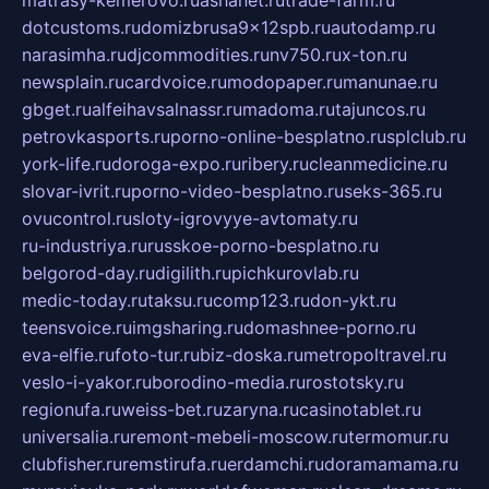
dotcustoms.ru
domizbrusa9x12spb.ru
autodamp.ru
narasimha.ru
djcommodities.ru
nv750.ru
x-ton.ru
newsplain.ru
cardvoice.ru
modopaper.ru
manunae.ru
gbget.ru
alfeihavsalnassr.ru
madoma.ru
tajuncos.ru
petrovkasports.ru
porno-online-besplatno.ru
splclub.ru
york-life.ru
doroga-expo.ru
ribery.ru
cleanmedicine.ru
slovar-ivrit.ru
porno-video-besplatno.ru
seks-365.ru
ovucontrol.ru
sloty-igrovyye-avtomaty.ru
ru-industriya.ru
russkoe-porno-besplatno.ru
belgorod-day.ru
digilith.ru
pichkurovlab.ru
medic-today.ru
taksu.ru
comp123.ru
don-ykt.ru
teensvoice.ru
imgsharing.ru
domashnee-porno.ru
eva-elfie.ru
foto-tur.ru
biz-doska.ru
metropoltravel.ru
veslo-i-yakor.ru
borodino-media.ru
rostotsky.ru
regionufa.ru
weiss-bet.ru
zaryna.ru
casinotablet.ru
universalia.ru
remont-mebeli-moscow.ru
termomur.ru
clubfisher.ru
remstirufa.ru
erdamchi.ru
doramamama.ru