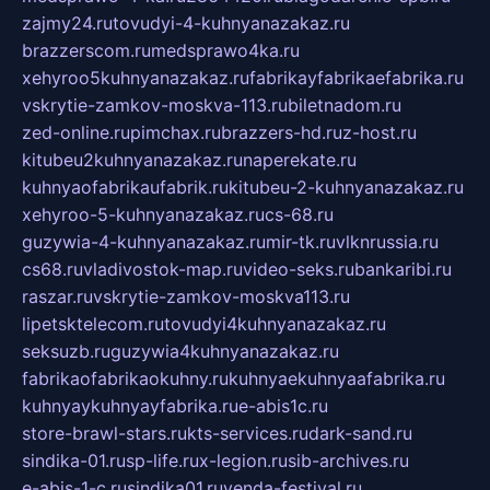
zajmy24.ru
tovudyi-4-kuhnyanazakaz.ru
brazzerscom.ru
medsprawo4ka.ru
xehyroo5kuhnyanazakaz.ru
fabrikayfabrikaefabrika.ru
vskrytie-zamkov-moskva-113.ru
biletnadom.ru
zed-online.ru
pimchax.ru
brazzers-hd.ru
z-host.ru
kitubeu2kuhnyanazakaz.ru
naperekate.ru
kuhnyaofabrikaufabrik.ru
kitubeu-2-kuhnyanazakaz.ru
xehyroo-5-kuhnyanazakaz.ru
cs-68.ru
guzywia-4-kuhnyanazakaz.ru
mir-tk.ru
vlknrussia.ru
cs68.ru
vladivostok-map.ru
video-seks.ru
bankaribi.ru
raszar.ru
vskrytie-zamkov-moskva113.ru
lipetsktelecom.ru
tovudyi4kuhnyanazakaz.ru
seksuzb.ru
guzywia4kuhnyanazakaz.ru
fabrikaofabrikaokuhny.ru
kuhnyaekuhnyaafabrika.ru
kuhnyaykuhnyayfabrika.ru
e-abis1c.ru
store-brawl-stars.ru
kts-services.ru
dark-sand.ru
sindika-01.ru
sp-life.ru
x-legion.ru
sib-archives.ru
e-abis-1-c.ru
sindika01.ru
venda-festival.ru