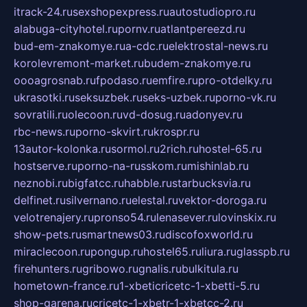
itrack-24.ru
sexshopexpress.ru
autostudiopro.ru
alabuga-cityhotel.ru
pornv.ru
atlantpereezd.ru
bud-em-znakomye.ru
a-cdc.ru
elektrostal-news.ru
korolevremont-market.ru
budem-znakomye.ru
oooagrosnab.ru
fpodaso.ru
emfire.ru
pro-otdelky.ru
ukrasotki.ru
seksuzbek.ru
seks-uzbek.ru
porno-vk.ru
sovratili.ru
olecoon.ru
vd-dosug.ru
adonyev.ru
rbc-news.ru
porno-skvirt.ru
krospr.ru
13autor-kolonka.ru
sormol.ru
2rich.ru
hostel-65.ru
hostserve.ru
porno-na-russkom.ru
mishinlab.ru
neznobi.ru
bigfatcc.ru
habble.ru
starbucksvia.ru
delfinet.ru
silvernano.ru
elestal.ru
vektor-doroga.ru
velotrenajery.ru
pronso54.ru
lenasever.ru
lovinskix.ru
show-pets.ru
smartnews03.ru
discofoxworld.ru
miraclecoon.ru
pongup.ru
hostel65.ru
liura.ru
glasspb.ru
firehunters.ru
gribowo.ru
gnalis.ru
bulkitula.ru
hometown-france.ru
1-xbeticricetc-1-xbetti-5.ru
shop-garena.ru
cricetc-1-xbetr-1-xbetcc-2.ru