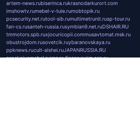
artem-news.ru
biserinca.ru
krasnodarkurort.com
imshowtv.ru
mebel-v-tule.ru
mobtopik.ru
pcsecurity.net.ru
tool-sib.ru
multimetrunit.ru
sp-tour.ru
fan-cs.ru
santeh-russia.ru
symbian9.net.ru
DSHAIR.RU
tmmotors.spb.ru
xjocuricopii.com
musavtomat.msk.ru
obustrojdom.ru
sovetcik.ru
ybaranovskaya.ru
ppknews.ru
cult-alshei.ru
JAPANRUSSIA.RU
proekciyamebel.ru
imper-finans.ru
rim.org.ru
glamourai.ru
brassminus.ru
zabor-pro.ru
ftn.pp.ru
dorogoe58.ru
laimengpacker.ru
kuzova-zapchasti.ru
sageerp.ru
taxodrom.ru
dsrazvitie.ru
hardcity.net.ru
ratinghomegames.ru
topservice25.ru
gubernyan.ru
gtglasslined.ru
ii4.ru
tssport.spb.ru
andorra24.com
blackwallstreet.ru
oboimos.ru
optim-doors.com.ru
ikuch.ru
nycr.org.ru
npa21.ru
vremya-ch.spb.ru
desert000.ru
ivtorgi.ru
ifiori.ru
catalog-statei.ru
dcv.org.ru
spetsmaster174.ru
ipkameryhiseeu.ru
dum26.ru
ruspol.spb.ru
fr-opendp.ru
kam-solnyshko.ru