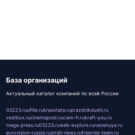
База организаций
Актуальный каталог компаний по всей России
03223.ru
ufille.ru
krasotata.ru
prazdnikdushi.ru
veetbox.ru
cinemapost.ru
ciam-fr.ru
kraft-you.ru
mega-press.ru
03223.ru
web-explore.ru
rastenuya.ru
eurovision-russia.ru
strah-news.ru
freeride-team.ru