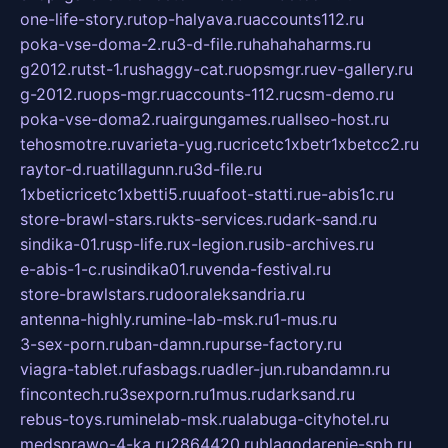
one-life-story.ru
top-halyava.ru
accounts112.ru
poka-vse-doma-2.ru
3-d-file.ru
hahahaharms.ru
g2012.ru
tst-1.ru
shaggy-cat.ru
opsmgr.ru
ev-gallery.ru
g-2012.ru
ops-mgr.ru
accounts-112.ru
csm-demo.ru
poka-vse-doma2.ru
airgungames.ru
allseo-host.ru
tehosmotre.ru
varieta-yug.ru
cricetc1xbetr1xbetcc2.ru
raytor-d.ru
atillagunn.ru
3d-file.ru
1xbeticricetc1xbetti5.ru
uafoot-statti.ru
e-abis1c.ru
store-brawl-stars.ru
kts-services.ru
dark-sand.ru
sindika-01.ru
sp-life.ru
x-legion.ru
sib-archives.ru
e-abis-1-c.ru
sindika01.ru
venda-festival.ru
store-brawlstars.ru
dooraleksandria.ru
antenna-highly.ru
mine-lab-msk.ru
1-mus.ru
3-sex-porn.ru
ban-damn.ru
purse-factory.ru
viagra-tablet.ru
fasbags.ru
adler-jun.ru
bandamn.ru
fincontech.ru
3sexporn.ru
1mus.ru
darksand.ru
rebus-toys.ru
minelab-msk.ru
alabuga-cityhotel.ru
medsprawo-4-ka.ru
2864420.ru
blagodarenie-spb.ru