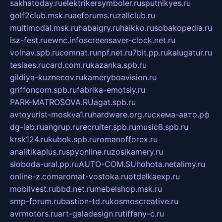
sakhatoday.ru
elektrikersymboler.ru
sputnikyes.ru
golf2club.msk.ru
aeforums.ru
zallclub.ru
multimodal.msk.ru
habaigry.ru
haikko.ru
sobakopedia.ru
isz-fest.ru
ewnc.info
screensaver-clock.net.ru
volnav.spb.ru
comnat.ru
npf.net.ru
7bit.pp.ru
kalugatur.ru
tesiaes.ru
card.com.ru
kazanka.spb.ru
gildiya-kuznecov.ru
kameryboavision.ru
griffoncom.spb.ru
fabrika-emotsiy.ru
PARK-MATROSOVA.RU
agat.spb.ru
avtoyurist-moskva1.ru
hardware.org.ru
схема-авто.рф
dg-lab.ru
angrup.ru
recruiter.spb.ru
music8.spb.ru
krsk124.ru
kubok.spb.ru
romanofforex.ru
analitikaplus.ru
spyonline.ru
zosikamery.ru
sloboda-ural.pp.ru
AUTO-COM.SU
hohota.net
alimy.ru
online-z.com
aromat-vostoka.ru
otdelkaexp.ru
mobilvest.ru
bbd.net.ru
mebelshop.msk.ru
smp-forum.ru
bastion-td.ru
kosmoscreative.ru
avrmotors.ru
art-galadesign.ru
tiffany-c.ru