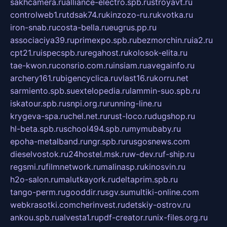
sakhcamera.ru
alliance-electro.spb.ru
stroyavt.ru
controlweb1.ru
tdsak74.ru
kinzozo-ru.ru
kvotka.ru
iron-snab.ru
costa-bella.ru
eugrus.pp.ru
associaciya39.ru
primexpo.spb.ru
bezmorchin.ru
ia2.ru
cpt21.ru
ispecspb.ru
regahost.ru
kolosok-elita.ru
tae-kwon.ru
consrio.com.ru
insiam.ru
avegainfo.ru
archery161.ru
bigencyclica.ru
vlast16.ru
korru.net
sarmiento.spb.su
extelopedia.ru
lammin-suo.spb.ru
iskatour.spb.ru
snpi.org.ru
running-line.ru
krygeva-spa.ru
chel.net.ru
rust-loco.ru
dugshop.ru
hl-beta.spb.ru
school494.spb.ru
mymubaby.ru
epoha-metalband.ru
ngr.spb.ru
rusgosnews.com
dieselvostok.ru
24hostel.msk.ru
w-dev.ru
f-ship.ru
regsmi.ru
filmnetwork.ru
malinasp.ru
kinosvin.ru
h2o-salon.ru
malutkayork.ru
deltaprim.spb.ru
tango-perm.ru
gooddir.ru
sgv.su
multiki-online.com
webkrasotki.com
cherinvest.ru
detskiy-ostrov.ru
ankou.spb.ru
alvesta1.ru
pdf-creator.ru
nix-files.org.ru