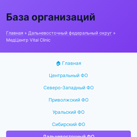
База организаций
Главная
»
Дальневосточный федеральный округ
»
МедЦентр Vital Clinic
🏠 Главная
Центральный ФО
Северо-Западный ФО
Приволжский ФО
Уральский ФО
Сибирский ФО
Дальневосточный ФО