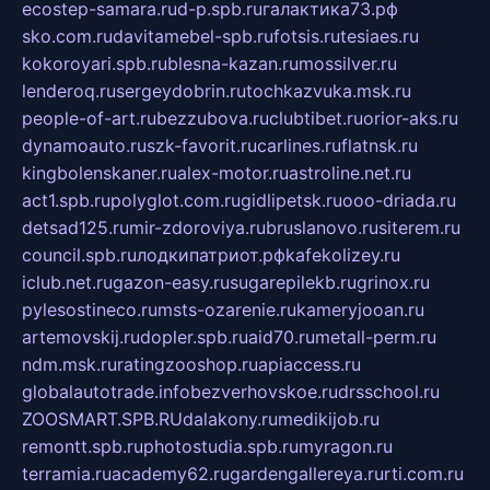
ecostep-samara.ru
d-p.spb.ru
галактика73.рф
sko.com.ru
davitamebel-spb.ru
fotsis.ru
tesiaes.ru
kokoroyari.spb.ru
blesna-kazan.ru
mossilver.ru
lenderoq.ru
sergeydobrin.ru
tochkazvuka.msk.ru
people-of-art.ru
bezzubova.ru
clubtibet.ru
orior-aks.ru
dynamoauto.ru
szk-favorit.ru
carlines.ru
flatnsk.ru
kingbolenskaner.ru
alex-motor.ru
astroline.net.ru
act1.spb.ru
polyglot.com.ru
gidlipetsk.ru
ooo-driada.ru
detsad125.ru
mir-zdoroviya.ru
bruslanovo.ru
siterem.ru
council.spb.ru
лодкипатриот.рф
kafekolizey.ru
iclub.net.ru
gazon-easy.ru
sugarepilekb.ru
grinox.ru
pylesostineco.ru
msts-ozarenie.ru
kameryjooan.ru
artemovskij.ru
dopler.spb.ru
aid70.ru
metall-perm.ru
ndm.msk.ru
ratingzooshop.ru
apiaccess.ru
globalautotrade.info
bezverhovskoe.ru
drsschool.ru
ZOOSMART.SPB.RU
dalakony.ru
medikijob.ru
remontt.spb.ru
photostudia.spb.ru
myragon.ru
terramia.ru
academy62.ru
gardengallereya.ru
rti.com.ru