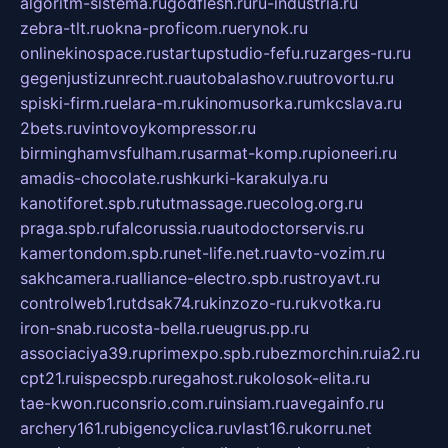
algoritm-sistema.ru
godflesh.ru
ru-industria.ru
zebra-tlt.ru
okna-proficom.ru
erynok.ru
onlinekinospace.ru
startupstudio-fefu.ru
zarges-ru.ru
gegenjustizunrecht.ru
autobalashov.ru
utrovortu.ru
spiski-firm.ru
elara-m.ru
kinomusorka.ru
mkcslava.ru
2bets.ru
vintovoykompressor.ru
birminghamvsfulham.ru
sarmat-komp.ru
pioneeri.ru
amadis-chocolate.ru
shkurki-karakulya.ru
kanotiforet.spb.ru
tutmassage.ru
ecolog.org.ru
praga.spb.ru
falcorussia.ru
autodoctorservis.ru
kamertondom.spb.ru
net-life.net.ru
avto-vozim.ru
sakhcamera.ru
alliance-electro.spb.ru
stroyavt.ru
controlweb1.ru
tdsak74.ru
kinzozo-ru.ru
kvotka.ru
iron-snab.ru
costa-bella.ru
eugrus.pp.ru
associaciya39.ru
primexpo.spb.ru
bezmorchin.ru
ia2.ru
cpt21.ru
ispecspb.ru
regahost.ru
kolosok-elita.ru
tae-kwon.ru
consrio.com.ru
insiam.ru
avegainfo.ru
archery161.ru
bigencyclica.ru
vlast16.ru
korru.net