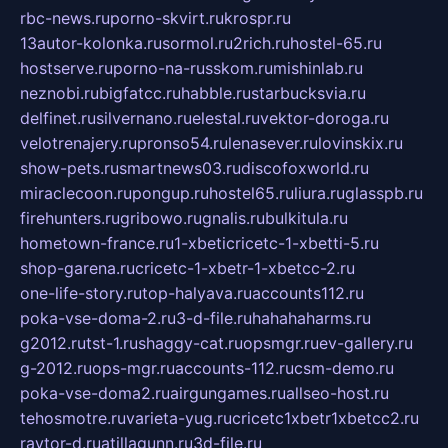
rbc-news.ru
porno-skvirt.ru
krospr.ru
13autor-kolonka.ru
sormol.ru
2rich.ru
hostel-65.ru
hostserve.ru
porno-na-russkom.ru
mishinlab.ru
neznobi.ru
bigfatcc.ru
habble.ru
starbucksvia.ru
delfinet.ru
silvernano.ru
elestal.ru
vektor-doroga.ru
velotrenajery.ru
pronso54.ru
lenasever.ru
lovinskix.ru
show-pets.ru
smartnews03.ru
discofoxworld.ru
miraclecoon.ru
pongup.ru
hostel65.ru
liura.ru
glasspb.ru
firehunters.ru
gribowo.ru
gnalis.ru
bulkitula.ru
hometown-france.ru
1-xbeticricetc-1-xbetti-5.ru
shop-garena.ru
cricetc-1-xbetr-1-xbetcc-2.ru
one-life-story.ru
top-halyava.ru
accounts112.ru
poka-vse-doma-2.ru
3-d-file.ru
hahahaharms.ru
g2012.ru
tst-1.ru
shaggy-cat.ru
opsmgr.ru
ev-gallery.ru
g-2012.ru
ops-mgr.ru
accounts-112.ru
csm-demo.ru
poka-vse-doma2.ru
airgungames.ru
allseo-host.ru
tehosmotre.ru
varieta-yug.ru
cricetc1xbetr1xbetcc2.ru
raytor-d.ru
atillagunn.ru
3d-file.ru