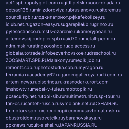
act1.spb.ru
polyglot.com.ru
gidlipetsk.ru
ooo-driada.ru
detsad125.ru
mir-zdoroviya.ru
bruslanovo.ru
siterem.ru
council.spb.ru
лодкипатриот.рф
kafekolizey.ru
iclub.net.ru
gazon-easy.ru
sugarepilekb.ru
grinox.ru
pylesostineco.ru
msts-ozarenie.ru
kameryjooan.ru
artemovskij.ru
dopler.spb.ru
aid70.ru
metall-perm.ru
ndm.msk.ru
ratingzooshop.ru
apiaccess.ru
globalautotrade.info
bezverhovskoe.ru
drsschool.ru
ZOOSMART.SPB.RU
dalakony.ru
medikijob.ru
remontt.spb.ru
photostudia.spb.ru
myragon.ru
terramia.ru
academy62.ru
gardengallereya.ru
rti.com.ru
artem-news.ru
biserinca.ru
krasnodarkurort.com
imshowtv.ru
mebel-v-tule.ru
mobtopik.ru
pcsecurity.net.ru
tool-sib.ru
multimetrunit.ru
sp-tour.ru
fan-cs.ru
santeh-russia.ru
symbian9.net.ru
DSHAIR.RU
tmmotors.spb.ru
xjocuricopii.com
musavtomat.msk.ru
obustrojdom.ru
sovetcik.ru
ybaranovskaya.ru
ppknews.ru
cult-alshei.ru
JAPANRUSSIA.RU