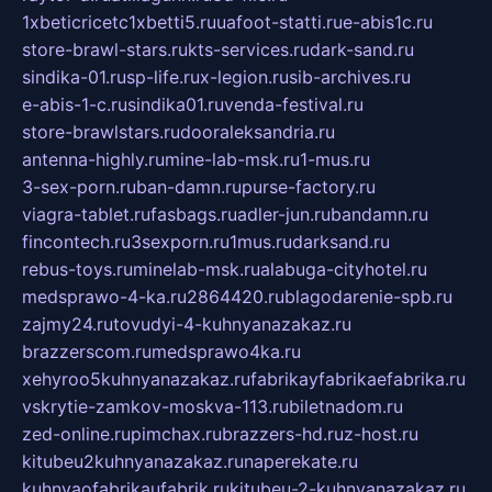
1xbeticricetc1xbetti5.ru
uafoot-statti.ru
e-abis1c.ru
store-brawl-stars.ru
kts-services.ru
dark-sand.ru
sindika-01.ru
sp-life.ru
x-legion.ru
sib-archives.ru
e-abis-1-c.ru
sindika01.ru
venda-festival.ru
store-brawlstars.ru
dooraleksandria.ru
antenna-highly.ru
mine-lab-msk.ru
1-mus.ru
3-sex-porn.ru
ban-damn.ru
purse-factory.ru
viagra-tablet.ru
fasbags.ru
adler-jun.ru
bandamn.ru
fincontech.ru
3sexporn.ru
1mus.ru
darksand.ru
rebus-toys.ru
minelab-msk.ru
alabuga-cityhotel.ru
medsprawo-4-ka.ru
2864420.ru
blagodarenie-spb.ru
zajmy24.ru
tovudyi-4-kuhnyanazakaz.ru
brazzerscom.ru
medsprawo4ka.ru
xehyroo5kuhnyanazakaz.ru
fabrikayfabrikaefabrika.ru
vskrytie-zamkov-moskva-113.ru
biletnadom.ru
zed-online.ru
pimchax.ru
brazzers-hd.ru
z-host.ru
kitubeu2kuhnyanazakaz.ru
naperekate.ru
kuhnyaofabrikaufabrik.ru
kitubeu-2-kuhnyanazakaz.ru