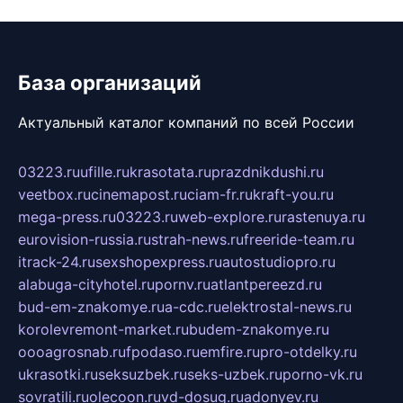
База организаций
Актуальный каталог компаний по всей России
03223.ru
ufille.ru
krasotata.ru
prazdnikdushi.ru
veetbox.ru
cinemapost.ru
ciam-fr.ru
kraft-you.ru
mega-press.ru
03223.ru
web-explore.ru
rastenuya.ru
eurovision-russia.ru
strah-news.ru
freeride-team.ru
itrack-24.ru
sexshopexpress.ru
autostudiopro.ru
alabuga-cityhotel.ru
pornv.ru
atlantpereezd.ru
bud-em-znakomye.ru
a-cdc.ru
elektrostal-news.ru
korolevremont-market.ru
budem-znakomye.ru
oooagrosnab.ru
fpodaso.ru
emfire.ru
pro-otdelky.ru
ukrasotki.ru
seksuzbek.ru
seks-uzbek.ru
porno-vk.ru
sovratili.ru
olecoon.ru
vd-dosug.ru
adonyev.ru