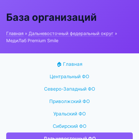
База организаций
Главная
»
Дальневосточный федеральный округ
»
МедиЛаб Premium Smile
🏠 Главная
Центральный ФО
Северо-Западный ФО
Приволжский ФО
Уральский ФО
Сибирский ФО
Дальневосточный ФО