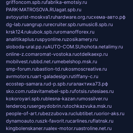
griffoncom.spb.ru
fabrika-emotsiy.ru
PARK-MATROSOVA.RU
agat.spb.ru
avtoyurist-moskva1.ru
hardware.org.ru
схема-авто.рф
dg-lab.ru
angrup.ru
recruiter.spb.ru
music8.spb.ru
krsk124.ru
kubok.spb.ru
romanofforex.ru
analitikaplus.ru
spyonline.ru
zosikamery.ru
sloboda-ural.pp.ru
AUTO-COM.SU
hohota.net
alimy.ru
online-z.com
aromat-vostoka.ru
otdelkaexp.ru
mobilvest.ru
bbd.net.ru
mebelshop.msk.ru
smp-forum.ru
bastion-td.ru
kosmoscreative.ru
avrmotors.ru
art-galadesign.ru
tiffany-c.ru
ecostep-samara.ru
d-p.spb.ru
галактика73.рф
sko.com.ru
davitamebel-spb.ru
fotsis.ru
tesiaes.ru
kokoroyari.spb.ru
blesna-kazan.ru
mossilver.ru
lenderoq.ru
sergeydobrin.ru
tochkazvuka.msk.ru
people-of-art.ru
bezzubova.ru
clubtibet.ru
orior-aks.ru
dynamoauto.ru
szk-favorit.ru
carlines.ru
flatnsk.ru
kingbolenskaner.ru
alex-motor.ru
astroline.net.ru