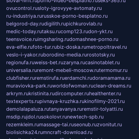
slovar-ivrit.ru
porno-video-besplatno.ru
seks-365.ru
ovucontrol.ru
sloty-igrovyye-avtomaty.ru
ru-industriya.ru
russkoe-porno-besplatno.ru
belgorod-day.ru
digilith.ru
pichkurovlab.ru
medic-today.ru
taksu.ru
comp123.ru
don-ykt.ru
teensvoice.ru
imgsharing.ru
domashnee-porno.ru
eva-elfie.ru
foto-tur.ru
biz-doska.ru
metropoltravel.ru
veslo-i-yakor.ru
borodino-media.ru
rostotsky.ru
regionufa.ru
weiss-bet.ru
zaryna.ru
casinotablet.ru
universalia.ru
remont-mebeli-moscow.ru
termomur.ru
clubfisher.ru
remstirufa.ru
erdamchi.ru
doramamama.ru
muraviovka-park.ru
worldofwoman.ru
clean-dreams.ru
arkrym.ru
kristinita.ru
dircomputer.ru
healthenter.ru
textexperts.ru
pivnaya-kruzhka.ru
kinofilmy-2021.ru
demolalapaluza.ru
tanyavanya.ru
remstir-tolyatti.ru
msdip.ru
jdol.ru
sokolovr.ru
newtech-spb.ru
rezemkleim.ru
massage-tai.ru
seonub.ru
zvonitut.ru
biolisichka24.ru
mncraft-download.ru