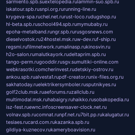
sarmiento.spb.su
extelopedia.ru
lammin-suo.spb.ru
iskatour.spb.ru
snpi.org.ru
running-line.ru
krygeva-spa.ru
chel.net.ru
rust-loco.ru
dugshop.ru
hl-beta.spb.ru
school494.spb.ru
mymubaby.ru
epoha-metalband.ru
ngr.spb.ru
rusgosnews.com
dieselvostok.ru
24hostel.msk.ru
w-dev.ru
f-ship.ru
regsmi.ru
filmnetwork.ru
malinasp.ru
kinosvin.ru
h2o-salon.ru
malutkayork.ru
deltaprim.spb.ru
tango-perm.ru
gooddir.ru
sgv.su
multiki-online.com
webkrasotki.com
cherinvest.ru
detskiy-ostrov.ru
ankou.spb.ru
alvesta1.ru
pdf-creator.ru
nix-files.org.ru
sakhatoday.ru
elektrikersymboler.ru
sputnikyes.ru
golf2club.msk.ru
aeforums.ru
zallclub.ru
multimodal.msk.ru
habaigry.ru
haikko.ru
sobakopedia.ru
isz-fest.ru
ewnc.info
screensaver-clock.net.ru
volnav.spb.ru
comnat.ru
npf.net.ru
7bit.pp.ru
kalugatur.ru
tesiaes.ru
card.com.ru
kazanka.spb.ru
gildiya-kuznecov.ru
kameryboavision.ru