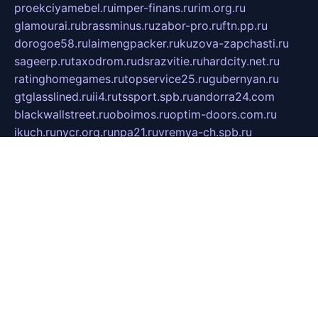
proekciyamebel.ru
imper-finans.ru
rim.org.ru
glamourai.ru
brassminus.ru
zabor-pro.ru
ftn.pp.ru
dorogoe58.ru
laimengpacker.ru
kuzova-zapchasti.ru
sageerp.ru
taxodrom.ru
dsrazvitie.ru
hardcity.net.ru
ratinghomegames.ru
topservice25.ru
gubernyan.ru
gtglasslined.ru
ii4.ru
tssport.spb.ru
andorra24.com
blackwallstreet.ru
oboimos.ru
optim-doors.com.ru
ikuch.ru
nycr.org.ru
npa21.ru
vremya-ch.spb.ru
desert000.ru
ivtorgi.ru
ifiori.ru
catalog-statei.ru
dcv.org.ru
spetsmaster174.ru
ipkameryhiseeu.ru
dum26.ru
ruspol.spb.ru
fr-opendp.ru
kam-solnyshko.ru
cheyenne-arapaho.ru
sevzapmetal.spb.ru
ted-lapidus.spb.ru
parasite-eliminator.ru
sigma-complete.ru
modernworld.ru
dama-moda.ru
eholot-group.ru
sk-nvkz.ru
DRONGOLD.RU
democratia2.ru
i-farmer.ru
mass-sport.org
jablonex.spb.ru
bookmess.ru
linkword.ru
refineua.com.ru
cs-spec.net.ru
altay-mebel.ru