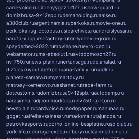
card-voice.ru
rulonnyygazon177.ru
snow-guard.ru
domizbrusa-9x12spb.ru
demaholding.ru
aalse.ru
a380club.ru
argentinamia.ru
perkoka.ru
movie-one.ru
perk-oka.ru
g-octopus.ru
sibarchives.ru
andreislyusar.ru
naruto-x.ru
pursefactory.ru
tor-lyubov-i-grom.ru
spayderhed-2022.ru
movieone.ru
evro-dez.ru
webamator.ru
ma-absolut1.ru
avtopomosch27.ru
nv-750.ru
news-plain.ru
nertansaga.ru
delanalad.ru
dizfiles.ru
youtubefree.ru
aria-family.ru
roadli.ru
planeta-samara.ru
mysmartbuy.ru
matrasy-kemerovo.ru
ashanet.ru
trade-farm.ru
dotcustoms.ru
domizbrusa9x12spb.ru
autodamp.ru
narasimha.ru
djcommodities.ru
nv750.ru
x-ton.ru
newsplain.ru
cardvoice.ru
modopaper.ru
manunae.ru
gbget.ru
alfeihavsalnassr.ru
madoma.ru
tajuncos.ru
petrovkasports.ru
porno-online-besplatno.ru
splclub.ru
york-life.ru
doroga-expo.ru
ribery.ru
cleanmedicine.ru