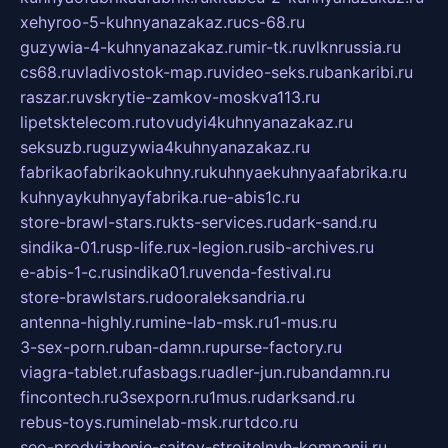
xehyroo-5-kuhnyanazakaz.ru
cs-68.ru
guzywia-4-kuhnyanazakaz.ru
mir-tk.ru
vlknrussia.ru
cs68.ru
vladivostok-map.ru
video-seks.ru
bankaribi.ru
raszar.ru
vskrytie-zamkov-moskva113.ru
lipetsktelecom.ru
tovudyi4kuhnyanazakaz.ru
seksuzb.ru
guzywia4kuhnyanazakaz.ru
fabrikaofabrikaokuhny.ru
kuhnyaekuhnyaafabrika.ru
kuhnyaykuhnyayfabrika.ru
e-abis1c.ru
store-brawl-stars.ru
kts-services.ru
dark-sand.ru
sindika-01.ru
sp-life.ru
x-legion.ru
sib-archives.ru
e-abis-1-c.ru
sindika01.ru
venda-festival.ru
store-brawlstars.ru
dooraleksandria.ru
antenna-highly.ru
mine-lab-msk.ru
1-mus.ru
3-sex-porn.ru
ban-damn.ru
purse-factory.ru
viagra-tablet.ru
fasbags.ru
adler-jun.ru
bandamn.ru
fincontech.ru
3sexporn.ru
1mus.ru
darksand.ru
rebus-toys.ru
minelab-msk.ru
rtdco.ru
seo-prodvizhenie-sajtov-stroitelnyh-kompanij.ru