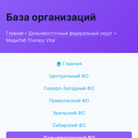
База организаций
Главная
»
Дальневосточный федеральный округ
»
МедиЛаб Therapy Vital
🏠 Главная
Центральный ФО
Северо-Западный ФО
Приволжский ФО
Уральский ФО
Сибирский ФО
Дальневосточный ФО