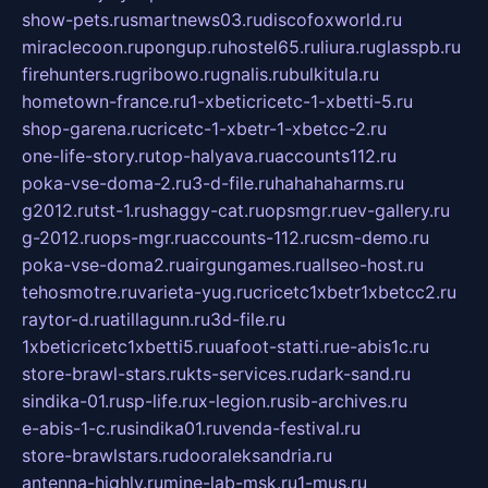
show-pets.ru
smartnews03.ru
discofoxworld.ru
miraclecoon.ru
pongup.ru
hostel65.ru
liura.ru
glasspb.ru
firehunters.ru
gribowo.ru
gnalis.ru
bulkitula.ru
hometown-france.ru
1-xbeticricetc-1-xbetti-5.ru
shop-garena.ru
cricetc-1-xbetr-1-xbetcc-2.ru
one-life-story.ru
top-halyava.ru
accounts112.ru
poka-vse-doma-2.ru
3-d-file.ru
hahahaharms.ru
g2012.ru
tst-1.ru
shaggy-cat.ru
opsmgr.ru
ev-gallery.ru
g-2012.ru
ops-mgr.ru
accounts-112.ru
csm-demo.ru
poka-vse-doma2.ru
airgungames.ru
allseo-host.ru
tehosmotre.ru
varieta-yug.ru
cricetc1xbetr1xbetcc2.ru
raytor-d.ru
atillagunn.ru
3d-file.ru
1xbeticricetc1xbetti5.ru
uafoot-statti.ru
e-abis1c.ru
store-brawl-stars.ru
kts-services.ru
dark-sand.ru
sindika-01.ru
sp-life.ru
x-legion.ru
sib-archives.ru
e-abis-1-c.ru
sindika01.ru
venda-festival.ru
store-brawlstars.ru
dooraleksandria.ru
antenna-highly.ru
mine-lab-msk.ru
1-mus.ru