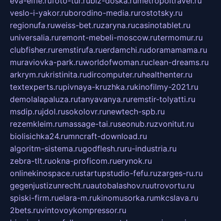
eva-elfie.ru
foto-tur.ru
biz-doska.ru
metropoltravel.ru
veslo-i-yakor.ru
borodino-media.ru
rostotsky.ru
regionufa.ru
weiss-bet.ru
zaryna.ru
casinotablet.ru
universalia.ru
remont-mebeli-moscow.ru
termomur.ru
clubfisher.ru
remstirufa.ru
erdamchi.ru
doramamama.ru
muraviovka-park.ru
worldofwoman.ru
clean-dreams.ru
arkrym.ru
kristinita.ru
dircomputer.ru
healthenter.ru
textexperts.ru
pivnaya-kruzhka.ru
kinofilmy-2021.ru
demolalapaluza.ru
tanyavanya.ru
remstir-tolyatti.ru
msdip.ru
jdol.ru
sokolovr.ru
newtech-spb.ru
rezemkleim.ru
massage-tai.ru
seonub.ru
zvonitut.ru
biolisichka24.ru
mncraft-download.ru
algoritm-sistema.ru
godflesh.ru
ru-industria.ru
zebra-tlt.ru
okna-proficom.ru
erynok.ru
onlinekinospace.ru
startupstudio-fefu.ru
zarges-ru.ru
gegenjustizunrecht.ru
autobalashov.ru
utrovortu.ru
spiski-firm.ru
elara-m.ru
kinomusorka.ru
mkcslava.ru
2bets.ru
vintovoykompressor.ru