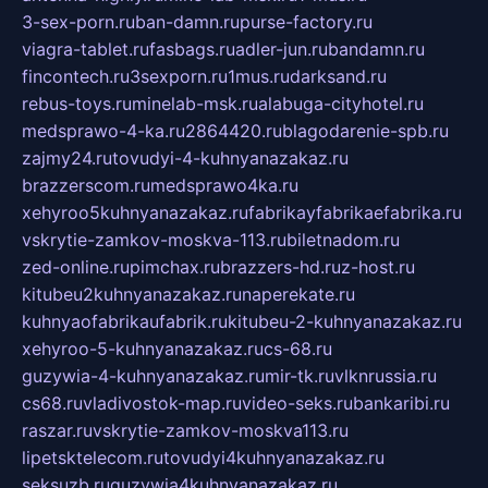
3-sex-porn.ru
ban-damn.ru
purse-factory.ru
viagra-tablet.ru
fasbags.ru
adler-jun.ru
bandamn.ru
fincontech.ru
3sexporn.ru
1mus.ru
darksand.ru
rebus-toys.ru
minelab-msk.ru
alabuga-cityhotel.ru
medsprawo-4-ka.ru
2864420.ru
blagodarenie-spb.ru
zajmy24.ru
tovudyi-4-kuhnyanazakaz.ru
brazzerscom.ru
medsprawo4ka.ru
xehyroo5kuhnyanazakaz.ru
fabrikayfabrikaefabrika.ru
vskrytie-zamkov-moskva-113.ru
biletnadom.ru
zed-online.ru
pimchax.ru
brazzers-hd.ru
z-host.ru
kitubeu2kuhnyanazakaz.ru
naperekate.ru
kuhnyaofabrikaufabrik.ru
kitubeu-2-kuhnyanazakaz.ru
xehyroo-5-kuhnyanazakaz.ru
cs-68.ru
guzywia-4-kuhnyanazakaz.ru
mir-tk.ru
vlknrussia.ru
cs68.ru
vladivostok-map.ru
video-seks.ru
bankaribi.ru
raszar.ru
vskrytie-zamkov-moskva113.ru
lipetsktelecom.ru
tovudyi4kuhnyanazakaz.ru
seksuzb.ru
guzywia4kuhnyanazakaz.ru