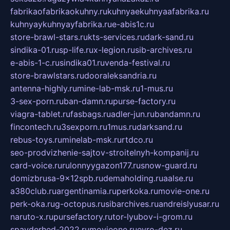
fabrikaofabrikaokuhny.ru
kuhnyaekuhnyaafabrika.ru
kuhnyaykuhnyayfabrika.ru
e-abis1c.ru
store-brawl-stars.ru
kts-services.ru
dark-sand.ru
sindika-01.ru
sp-life.ru
x-legion.ru
sib-archives.ru
e-abis-1-c.ru
sindika01.ru
venda-festival.ru
store-brawlstars.ru
dooraleksandria.ru
antenna-highly.ru
mine-lab-msk.ru
1-mus.ru
3-sex-porn.ru
ban-damn.ru
purse-factory.ru
viagra-tablet.ru
fasbags.ru
adler-jun.ru
bandamn.ru
fincontech.ru
3sexporn.ru
1mus.ru
darksand.ru
rebus-toys.ru
minelab-msk.ru
rtdco.ru
seo-prodvizhenie-sajtov-stroitelnyh-kompanij.ru
card-voice.ru
rulonnyygazon177.ru
snow-guard.ru
domizbrusa-9x12spb.ru
demaholding.ru
aalse.ru
a380club.ru
argentinamia.ru
perkoka.ru
movie-one.ru
perk-oka.ru
g-octopus.ru
sibarchives.ru
andreislyusar.ru
naruto-x.ru
pursefactory.ru
tor-lyubov-i-grom.ru
spayderhed-2022.ru
movieone.ru
evro-dez.ru