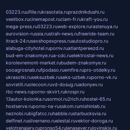
03223.ru
ufille.ru
krasotata.ru
prazdnikdushi.ru
veetbox.ru
cinemapost.ru
ciam-fr.ru
kraft-you.ru
mega-press.ru
03223.ru
web-explore.ru
rastenuya.ru
eurovision-russia.ru
strah-news.ru
freeride-team.ru
itrack-24.ru
sexshopexpress.ru
autostudiopro.ru
alabuga-cityhotel.ru
pornv.ru
atlantpereezd.ru
bud-em-znakomye.ru
a-cdc.ru
elektrostal-news.ru
korolevremont-market.ru
budem-znakomye.ru
oooagrosnab.ru
fpodaso.ru
emfire.ru
pro-otdelky.ru
ukrasotki.ru
seksuzbek.ru
seks-uzbek.ru
porno-vk.ru
sovratili.ru
olecoon.ru
vd-dosug.ru
adonyev.ru
rbc-news.ru
porno-skvirt.ru
krospr.ru
13autor-kolonka.ru
sormol.ru
2rich.ru
hostel-65.ru
hostserve.ru
porno-na-russkom.ru
mishinlab.ru
neznobi.ru
bigfatcc.ru
habble.ru
starbucksvia.ru
delfinet.ru
silvernano.ru
elestal.ru
vektor-doroga.ru
velotrenajery.ru
pronso54.ru
lenasever.ru
lovinskix.ru