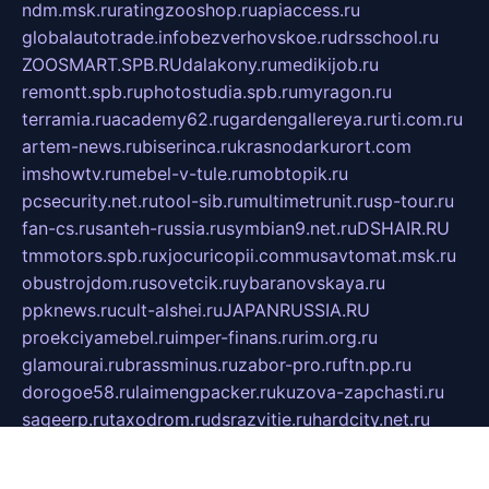
ndm.msk.ru
ratingzooshop.ru
apiaccess.ru
globalautotrade.info
bezverhovskoe.ru
drsschool.ru
ZOOSMART.SPB.RU
dalakony.ru
medikijob.ru
remontt.spb.ru
photostudia.spb.ru
myragon.ru
terramia.ru
academy62.ru
gardengallereya.ru
rti.com.ru
artem-news.ru
biserinca.ru
krasnodarkurort.com
imshowtv.ru
mebel-v-tule.ru
mobtopik.ru
pcsecurity.net.ru
tool-sib.ru
multimetrunit.ru
sp-tour.ru
fan-cs.ru
santeh-russia.ru
symbian9.net.ru
DSHAIR.RU
tmmotors.spb.ru
xjocuricopii.com
musavtomat.msk.ru
obustrojdom.ru
sovetcik.ru
ybaranovskaya.ru
ppknews.ru
cult-alshei.ru
JAPANRUSSIA.RU
proekciyamebel.ru
imper-finans.ru
rim.org.ru
glamourai.ru
brassminus.ru
zabor-pro.ru
ftn.pp.ru
dorogoe58.ru
laimengpacker.ru
kuzova-zapchasti.ru
sageerp.ru
taxodrom.ru
dsrazvitie.ru
hardcity.net.ru
ratinghomegames.ru
topservice25.ru
gubernyan.ru
gtglasslined.ru
ii4.ru
tssport.spb.ru
andorra24.com