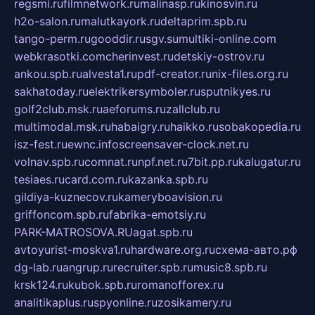
regsmi.ru
filmnetwork.ru
malinasp.ru
kinosvin.ru
h2o-salon.ru
malutkayork.ru
deltaprim.spb.ru
tango-perm.ru
gooddir.ru
sgv.su
multiki-online.com
webkrasotki.com
cherinvest.ru
detskiy-ostrov.ru
ankou.spb.ru
alvesta1.ru
pdf-creator.ru
nix-files.org.ru
sakhatoday.ru
elektrikersymboler.ru
sputnikyes.ru
golf2club.msk.ru
aeforums.ru
zallclub.ru
multimodal.msk.ru
habaigry.ru
haikko.ru
sobakopedia.ru
isz-fest.ru
ewnc.info
screensaver-clock.net.ru
volnav.spb.ru
comnat.ru
npf.net.ru
7bit.pp.ru
kalugatur.ru
tesiaes.ru
card.com.ru
kazanka.spb.ru
gildiya-kuznecov.ru
kameryboavision.ru
griffoncom.spb.ru
fabrika-emotsiy.ru
PARK-MATROSOVA.RU
agat.spb.ru
avtoyurist-moskva1.ru
hardware.org.ru
схема-авто.рф
dg-lab.ru
angrup.ru
recruiter.spb.ru
music8.spb.ru
krsk124.ru
kubok.spb.ru
romanofforex.ru
analitikaplus.ru
spyonline.ru
zosikamery.ru