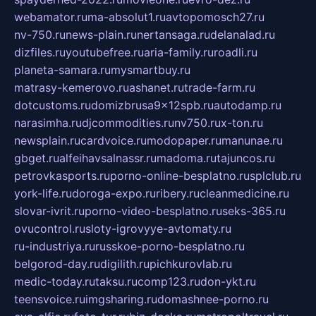
webamator.ru
ma-absolut1.ru
avtopomosch27.ru
nv-750.ru
news-plain.ru
nertansaga.ru
delanalad.ru
dizfiles.ru
youtubefree.ru
aria-family.ru
roadli.ru
planeta-samara.ru
mysmartbuy.ru
matrasy-kemerovo.ru
ashanet.ru
trade-farm.ru
dotcustoms.ru
domizbrusa9x12spb.ru
autodamp.ru
narasimha.ru
djcommodities.ru
nv750.ru
x-ton.ru
newsplain.ru
cardvoice.ru
modopaper.ru
manunae.ru
gbget.ru
alfeihavsalnassr.ru
madoma.ru
tajuncos.ru
petrovkasports.ru
porno-online-besplatno.ru
splclub.ru
york-life.ru
doroga-expo.ru
ribery.ru
cleanmedicine.ru
slovar-ivrit.ru
porno-video-besplatno.ru
seks-365.ru
ovucontrol.ru
sloty-igrovyye-avtomaty.ru
ru-industriya.ru
russkoe-porno-besplatno.ru
belgorod-day.ru
digilith.ru
pichkurovlab.ru
medic-today.ru
taksu.ru
comp123.ru
don-ykt.ru
teensvoice.ru
imgsharing.ru
domashnee-porno.ru