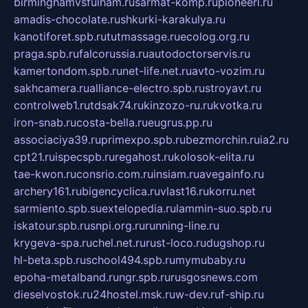
birminghamvsfulham.ru
sarmat-komp.ru
pioneeri.ru
amadis-chocolate.ru
shkurki-karakulya.ru
kanotiforet.spb.ru
tutmassage.ru
ecolog.org.ru
praga.spb.ru
falcorussia.ru
autodoctorservis.ru
kamertondom.spb.ru
net-life.net.ru
avto-vozim.ru
sakhcamera.ru
alliance-electro.spb.ru
stroyavt.ru
controlweb1.ru
tdsak74.ru
kinzozo-ru.ru
kvotka.ru
iron-snab.ru
costa-bella.ru
eugrus.pp.ru
associaciya39.ru
primexpo.spb.ru
bezmorchin.ru
ia2.ru
cpt21.ru
ispecspb.ru
regahost.ru
kolosok-elita.ru
tae-kwon.ru
consrio.com.ru
insiam.ru
avegainfo.ru
archery161.ru
bigencyclica.ru
vlast16.ru
korru.net
sarmiento.spb.su
extelopedia.ru
lammin-suo.spb.ru
iskatour.spb.ru
snpi.org.ru
running-line.ru
krygeva-spa.ru
chel.net.ru
rust-loco.ru
dugshop.ru
hl-beta.spb.ru
school494.spb.ru
mymubaby.ru
epoha-metalband.ru
ngr.spb.ru
rusgosnews.com
dieselvostok.ru
24hostel.msk.ru
w-dev.ru
f-ship.ru