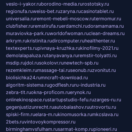
veslo-i-yakor.ru
borodino-media.ru
rostotsky.ru
regionufa.ru
weiss-bet.ru
zaryna.ru
casinotablet.ru
universalia.ru
remont-mebeli-moscow.ru
termomur.ru
clubfisher.ru
remstirufa.ru
erdamchi.ru
doramamama.ru
muraviovka-park.ru
worldofwoman.ru
clean-dreams.ru
arkrym.ru
kristinita.ru
dircomputer.ru
healthenter.ru
textexperts.ru
pivnaya-kruzhka.ru
kinofilmy-2021.ru
demolalapaluza.ru
tanyavanya.ru
remstir-tolyatti.ru
msdip.ru
jdol.ru
sokolovr.ru
newtech-spb.ru
rezemkleim.ru
massage-tai.ru
seonub.ru
zvonitut.ru
biolisichka24.ru
mncraft-download.ru
algoritm-sistema.ru
godflesh.ru
ru-industria.ru
zebra-tlt.ru
okna-proficom.ru
erynok.ru
onlinekinospace.ru
startupstudio-fefu.ru
zarges-ru.ru
gegenjustizunrecht.ru
autobalashov.ru
utrovortu.ru
spiski-firm.ru
elara-m.ru
kinomusorka.ru
mkcslava.ru
2bets.ru
vintovoykompressor.ru
birminghamvsfulham.ru
sarmat-komp.ru
pioneeri.ru