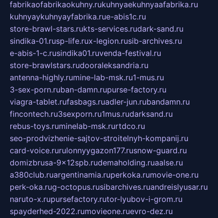
fabrikaofabrikaokuhny.ru
kuhnyaekuhnyaafabrika.ru
kuhnyaykuhnyayfabrika.ru
e-abis1c.ru
store-brawl-stars.ru
kts-services.ru
dark-sand.ru
sindika-01.ru
sp-life.ru
x-legion.ru
sib-archives.ru
e-abis-1-c.ru
sindika01.ru
venda-festival.ru
store-brawlstars.ru
dooraleksandria.ru
antenna-highly.ru
mine-lab-msk.ru
1-mus.ru
3-sex-porn.ru
ban-damn.ru
purse-factory.ru
viagra-tablet.ru
fasbags.ru
adler-jun.ru
bandamn.ru
fincontech.ru
3sexporn.ru
1mus.ru
darksand.ru
rebus-toys.ru
minelab-msk.ru
rtdco.ru
seo-prodvizhenie-sajtov-stroitelnyh-kompanij.ru
card-voice.ru
rulonnyygazon177.ru
snow-guard.ru
domizbrusa-9x12spb.ru
demaholding.ru
aalse.ru
a380club.ru
argentinamia.ru
perkoka.ru
movie-one.ru
perk-oka.ru
g-octopus.ru
sibarchives.ru
andreislyusar.ru
naruto-x.ru
pursefactory.ru
tor-lyubov-i-grom.ru
spayderhed-2022.ru
movieone.ru
evro-dez.ru