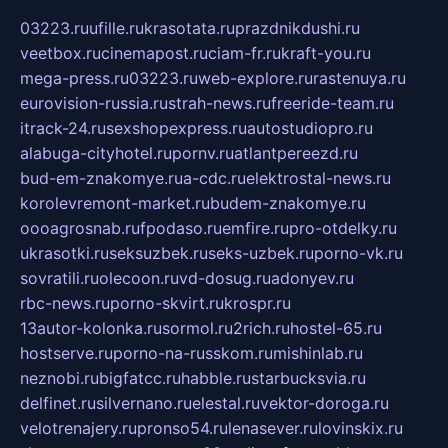
03223.ru
ufille.ru
krasotata.ru
prazdnikdushi.ru
veetbox.ru
cinemapost.ru
ciam-fr.ru
kraft-you.ru
mega-press.ru
03223.ru
web-explore.ru
rastenuya.ru
eurovision-russia.ru
strah-news.ru
freeride-team.ru
itrack-24.ru
sexshopexpress.ru
autostudiopro.ru
alabuga-cityhotel.ru
pornv.ru
atlantpereezd.ru
bud-em-znakomye.ru
a-cdc.ru
elektrostal-news.ru
korolevremont-market.ru
budem-znakomye.ru
oooagrosnab.ru
fpodaso.ru
emfire.ru
pro-otdelky.ru
ukrasotki.ru
seksuzbek.ru
seks-uzbek.ru
porno-vk.ru
sovratili.ru
olecoon.ru
vd-dosug.ru
adonyev.ru
rbc-news.ru
porno-skvirt.ru
krospr.ru
13autor-kolonka.ru
sormol.ru
2rich.ru
hostel-65.ru
hostserve.ru
porno-na-russkom.ru
mishinlab.ru
neznobi.ru
bigfatcc.ru
habble.ru
starbucksvia.ru
delfinet.ru
silvernano.ru
elestal.ru
vektor-doroga.ru
velotrenajery.ru
pronso54.ru
lenasever.ru
lovinskix.ru