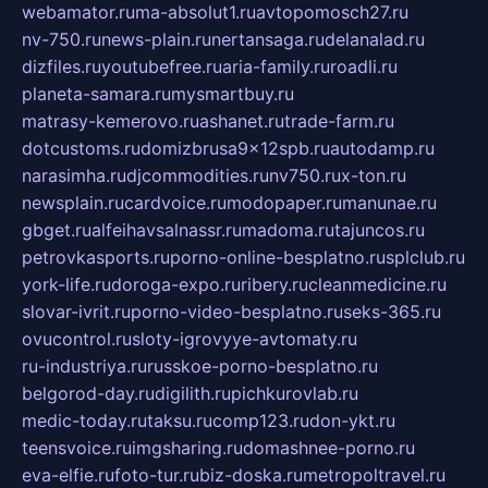
webamator.ru
ma-absolut1.ru
avtopomosch27.ru
nv-750.ru
news-plain.ru
nertansaga.ru
delanalad.ru
dizfiles.ru
youtubefree.ru
aria-family.ru
roadli.ru
planeta-samara.ru
mysmartbuy.ru
matrasy-kemerovo.ru
ashanet.ru
trade-farm.ru
dotcustoms.ru
domizbrusa9x12spb.ru
autodamp.ru
narasimha.ru
djcommodities.ru
nv750.ru
x-ton.ru
newsplain.ru
cardvoice.ru
modopaper.ru
manunae.ru
gbget.ru
alfeihavsalnassr.ru
madoma.ru
tajuncos.ru
petrovkasports.ru
porno-online-besplatno.ru
splclub.ru
york-life.ru
doroga-expo.ru
ribery.ru
cleanmedicine.ru
slovar-ivrit.ru
porno-video-besplatno.ru
seks-365.ru
ovucontrol.ru
sloty-igrovyye-avtomaty.ru
ru-industriya.ru
russkoe-porno-besplatno.ru
belgorod-day.ru
digilith.ru
pichkurovlab.ru
medic-today.ru
taksu.ru
comp123.ru
don-ykt.ru
teensvoice.ru
imgsharing.ru
domashnee-porno.ru
eva-elfie.ru
foto-tur.ru
biz-doska.ru
metropoltravel.ru