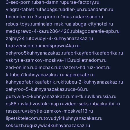
3-sex-porn.ru
ban-damn.ru
purse-factory.ru
viagra-tablet.ru
fasbags.ru
adler-jun.ru
bandamn.ru
fincontech.ru
3sexporn.ru
1mus.ru
darksand.ru
rebus-toys.ru
minelab-msk.ru
alabuga-cityhotel.ru
medsprawo-4-ka.ru
2864420.ru
blagodarenie-spb.ru
zajmy24.ru
tovudyi-4-kuhnyanazakaz.ru
brazzerscom.ru
medsprawo4ka.ru
xehyroo5kuhnyanazakaz.ru
fabrikayfabrikaefabrika.ru
vskrytie-zamkov-moskva-113.ru
biletnadom.ru
zed-online.ru
pimchax.ru
brazzers-hd.ru
z-host.ru
kitubeu2kuhnyanazakaz.ru
naperekate.ru
kuhnyaofabrikaufabrik.ru
kitubeu-2-kuhnyanazakaz.ru
xehyroo-5-kuhnyanazakaz.ru
cs-68.ru
guzywia-4-kuhnyanazakaz.ru
mir-tk.ru
vlknrussia.ru
cs68.ru
vladivostok-map.ru
video-seks.ru
bankaribi.ru
raszar.ru
vskrytie-zamkov-moskva113.ru
lipetsktelecom.ru
tovudyi4kuhnyanazakaz.ru
seksuzb.ru
guzywia4kuhnyanazakaz.ru