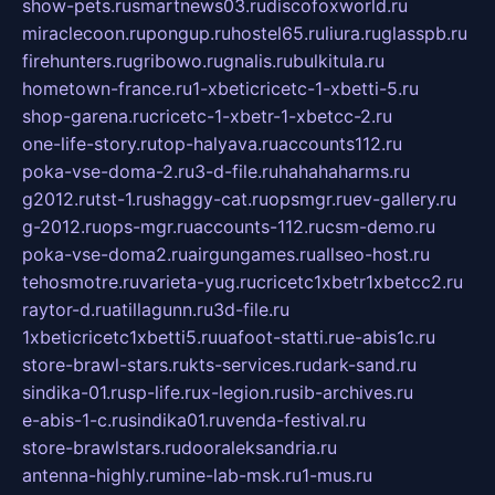
show-pets.ru
smartnews03.ru
discofoxworld.ru
miraclecoon.ru
pongup.ru
hostel65.ru
liura.ru
glasspb.ru
firehunters.ru
gribowo.ru
gnalis.ru
bulkitula.ru
hometown-france.ru
1-xbeticricetc-1-xbetti-5.ru
shop-garena.ru
cricetc-1-xbetr-1-xbetcc-2.ru
one-life-story.ru
top-halyava.ru
accounts112.ru
poka-vse-doma-2.ru
3-d-file.ru
hahahaharms.ru
g2012.ru
tst-1.ru
shaggy-cat.ru
opsmgr.ru
ev-gallery.ru
g-2012.ru
ops-mgr.ru
accounts-112.ru
csm-demo.ru
poka-vse-doma2.ru
airgungames.ru
allseo-host.ru
tehosmotre.ru
varieta-yug.ru
cricetc1xbetr1xbetcc2.ru
raytor-d.ru
atillagunn.ru
3d-file.ru
1xbeticricetc1xbetti5.ru
uafoot-statti.ru
e-abis1c.ru
store-brawl-stars.ru
kts-services.ru
dark-sand.ru
sindika-01.ru
sp-life.ru
x-legion.ru
sib-archives.ru
e-abis-1-c.ru
sindika01.ru
venda-festival.ru
store-brawlstars.ru
dooraleksandria.ru
antenna-highly.ru
mine-lab-msk.ru
1-mus.ru