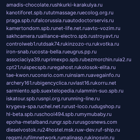
amadis-chocolate.ru
shkurki-karakulya.ru
kanotiforet.spb.ru
tutmassage.ru
ecolog.org.ru
praga.spb.ru
falcorussia.ru
autodoctorservis.ru
kamertondom.spb.ru
net-life.net.ru
avto-vozim.ru
sakhcamera.ru
alliance-electro.spb.ru
stroyavt.ru
controlweb1.ru
tdsak74.ru
kinzozo-ru.ru
kvotka.ru
iron-snab.ru
costa-bella.ru
eugrus.pp.ru
associaciya39.ru
primexpo.spb.ru
bezmorchin.ru
ia2.ru
cpt21.ru
ispecspb.ru
regahost.ru
kolosok-elita.ru
tae-kwon.ru
consrio.com.ru
insiam.ru
avegainfo.ru
archery161.ru
bigencyclica.ru
vlast16.ru
korru.net
sarmiento.spb.su
extelopedia.ru
lammin-suo.spb.ru
iskatour.spb.ru
snpi.org.ru
running-line.ru
krygeva-spa.ru
chel.net.ru
rust-loco.ru
dugshop.ru
hl-beta.spb.ru
school494.spb.ru
mymubaby.ru
epoha-metalband.ru
ngr.spb.ru
rusgosnews.com
dieselvostok.ru
24hostel.msk.ru
w-dev.ru
f-ship.ru
regsmi.ru
filmnetwork.ru
malinasp.ru
kinosvin.ru