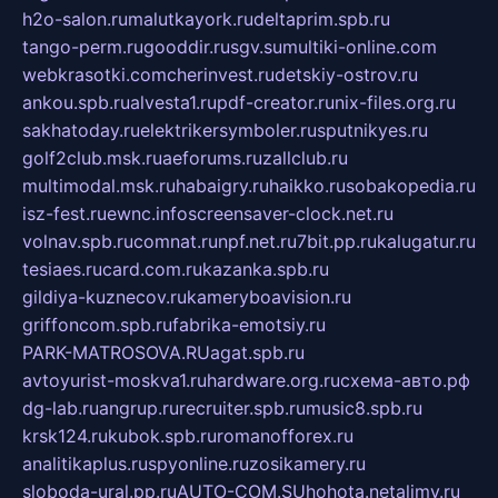
h2o-salon.ru
malutkayork.ru
deltaprim.spb.ru
tango-perm.ru
gooddir.ru
sgv.su
multiki-online.com
webkrasotki.com
cherinvest.ru
detskiy-ostrov.ru
ankou.spb.ru
alvesta1.ru
pdf-creator.ru
nix-files.org.ru
sakhatoday.ru
elektrikersymboler.ru
sputnikyes.ru
golf2club.msk.ru
aeforums.ru
zallclub.ru
multimodal.msk.ru
habaigry.ru
haikko.ru
sobakopedia.ru
isz-fest.ru
ewnc.info
screensaver-clock.net.ru
volnav.spb.ru
comnat.ru
npf.net.ru
7bit.pp.ru
kalugatur.ru
tesiaes.ru
card.com.ru
kazanka.spb.ru
gildiya-kuznecov.ru
kameryboavision.ru
griffoncom.spb.ru
fabrika-emotsiy.ru
PARK-MATROSOVA.RU
agat.spb.ru
avtoyurist-moskva1.ru
hardware.org.ru
схема-авто.рф
dg-lab.ru
angrup.ru
recruiter.spb.ru
music8.spb.ru
krsk124.ru
kubok.spb.ru
romanofforex.ru
analitikaplus.ru
spyonline.ru
zosikamery.ru
sloboda-ural.pp.ru
AUTO-COM.SU
hohota.net
alimy.ru