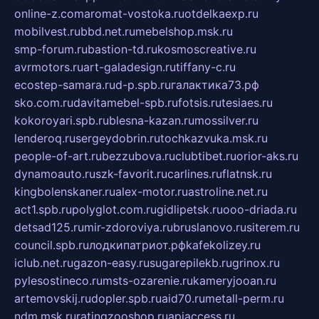
online-z.com
aromat-vostoka.ru
otdelkaexp.ru
mobilvest.ru
bbd.net.ru
mebelshop.msk.ru
smp-forum.ru
bastion-td.ru
kosmoscreative.ru
avrmotors.ru
art-galadesign.ru
tiffany-c.ru
ecostep-samara.ru
d-p.spb.ru
галактика73.рф
sko.com.ru
davitamebel-spb.ru
fotsis.ru
tesiaes.ru
kokoroyari.spb.ru
blesna-kazan.ru
mossilver.ru
lenderoq.ru
sergeydobrin.ru
tochkazvuka.msk.ru
people-of-art.ru
bezzubova.ru
clubtibet.ru
orior-aks.ru
dynamoauto.ru
szk-favorit.ru
carlines.ru
flatnsk.ru
kingbolenskaner.ru
alex-motor.ru
astroline.net.ru
act1.spb.ru
polyglot.com.ru
gidlipetsk.ru
ooo-driada.ru
detsad125.ru
mir-zdoroviya.ru
bruslanovo.ru
siterem.ru
council.spb.ru
лодкипатриот.рф
kafekolizey.ru
iclub.net.ru
gazon-easy.ru
sugarepilekb.ru
grinox.ru
pylesostineco.ru
msts-ozarenie.ru
kameryjooan.ru
artemovskij.ru
dopler.spb.ru
aid70.ru
metall-perm.ru
ndm.msk.ru
ratingzooshop.ru
apiaccess.ru