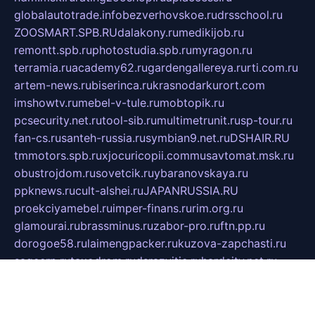
globalautotrade.info
bezverhovskoe.ru
drsschool.ru
ZOOSMART.SPB.RU
dalakony.ru
medikijob.ru
remontt.spb.ru
photostudia.spb.ru
myragon.ru
terramia.ru
academy62.ru
gardengallereya.ru
rti.com.ru
artem-news.ru
biserinca.ru
krasnodarkurort.com
imshowtv.ru
mebel-v-tule.ru
mobtopik.ru
pcsecurity.net.ru
tool-sib.ru
multimetrunit.ru
sp-tour.ru
fan-cs.ru
santeh-russia.ru
symbian9.net.ru
DSHAIR.RU
tmmotors.spb.ru
xjocuricopii.com
musavtomat.msk.ru
obustrojdom.ru
sovetcik.ru
ybaranovskaya.ru
ppknews.ru
cult-alshei.ru
JAPANRUSSIA.RU
proekciyamebel.ru
imper-finans.ru
rim.org.ru
glamourai.ru
brassminus.ru
zabor-pro.ru
ftn.pp.ru
dorogoe58.ru
laimengpacker.ru
kuzova-zapchasti.ru
sageerp.ru
taxodrom.ru
dsrazvitie.ru
hardcity.net.ru
ratinghomegames.ru
topservice25.ru
gubernyan.ru
gtglasslined.ru
ii4.ru
tssport.spb.ru
andorra24.com
blackwallstreet.ru
oboimos.ru
optim-doors.com.ru