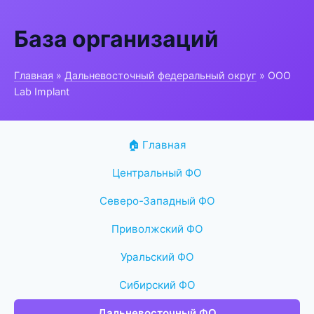
База организаций
Главная
»
Дальневосточный федеральный округ
» ООО
Lab Implant
🏠 Главная
Центральный ФО
Северо-Западный ФО
Приволжский ФО
Уральский ФО
Сибирский ФО
Дальневосточный ФО