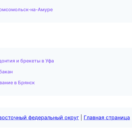
Комсомольск-на-Амуре
донтия и брекеты в Уфа
бакан
вание в Брянск
евосточный федеральный округ
|
Главная страница