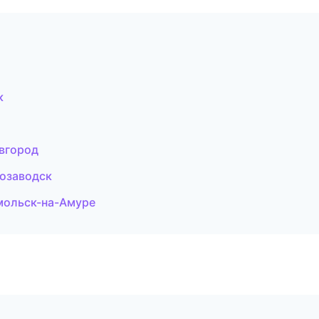
к
вгород
розаводск
мольск-на-Амуре