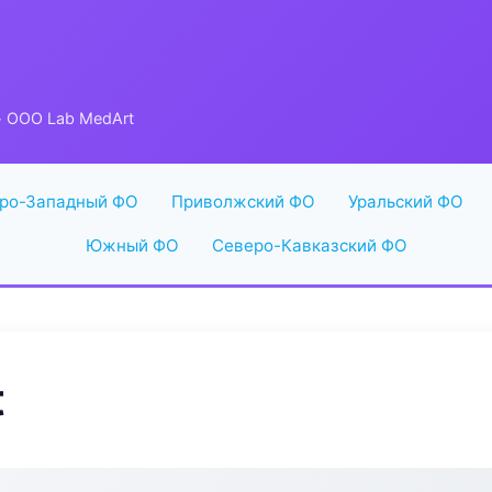
 ООО Lab MedArt
ро-Западный ФО
Приволжский ФО
Уральский ФО
Южный ФО
Северо-Кавказский ФО
t