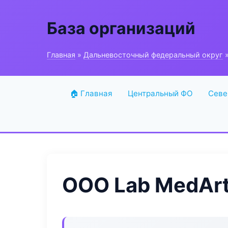
База организаций
Главная
»
Дальневосточный федеральный округ
»
🏠 Главная
Центральный ФО
Севе
ООО Lab MedAr