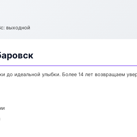
Вс: выходной
баровск
ки до идеальной улыбки. Более 14 лет возвращаем уве
ми
и