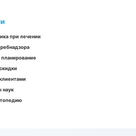
ми
тика при лечении
требнадзора
 планирование
скидки
 клиентами
ы наук
ортопедию