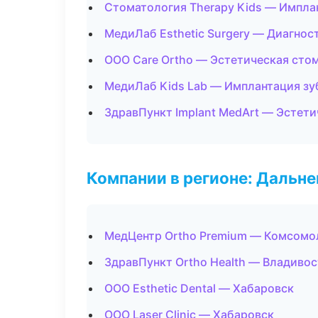
Стоматология Therapy Kids — Импла
МедиЛаб Esthetic Surgery — Диагност
ООО Care Ortho — Эстетическая сто
МедиЛаб Kids Lab — Имплантация зу
ЗдравПункт Implant MedArt — Эстет
Компании в регионе: Дальн
МедЦентр Ortho Premium — Комсомо
ЗдравПункт Ortho Health — Владиво
ООО Esthetic Dental — Хабаровск
ООО Laser Clinic — Хабаровск