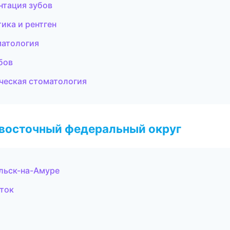
нтация зубов
ика и рентген
матология
бов
ическая стоматология
евосточный федеральный округ
льск-на-Амуре
сток