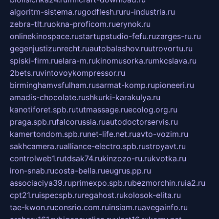
algoritm-sistema.ru
godflesh.ru
ru-industria.ru
zebra-tlt.ru
okna-proficom.ru
erynok.ru
onlinekinospace.ru
startupstudio-fefu.ru
zarges-ru.ru
gegenjustizunrecht.ru
autobalashov.ru
utrovortu.ru
spiski-firm.ru
elara-m.ru
kinomusorka.ru
mkcslava.ru
2bets.ru
vintovoykompressor.ru
birminghamvsfulham.ru
sarmat-komp.ru
pioneeri.ru
amadis-chocolate.ru
shkurki-karakulya.ru
kanotiforet.spb.ru
tutmassage.ru
ecolog.org.ru
praga.spb.ru
falcorussia.ru
autodoctorservis.ru
kamertondom.spb.ru
net-life.net.ru
avto-vozim.ru
sakhcamera.ru
alliance-electro.spb.ru
stroyavt.ru
controlweb1.ru
tdsak74.ru
kinzozo-ru.ru
kvotka.ru
iron-snab.ru
costa-bella.ru
eugrus.pp.ru
associaciya39.ru
primexpo.spb.ru
bezmorchin.ru
ia2.ru
cpt21.ru
ispecspb.ru
regahost.ru
kolosok-elita.ru
tae-kwon.ru
consrio.com.ru
insiam.ru
avegainfo.ru