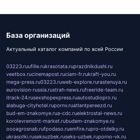
База организаций
Актуальный каталог компаний по всей России
03223.ru
ufille.ru
krasotata.ru
prazdnikdushi.ru
veetbox.ru
cinemapost.ru
ciam-fr.ru
kraft-you.ru
mega-press.ru
03223.ru
web-explore.ru
rastenuya.ru
eurovision-russia.ru
strah-news.ru
freeride-team.ru
itrack-24.ru
sexshopexpress.ru
autostudiopro.ru
alabuga-cityhotel.ru
pornv.ru
atlantpereezd.ru
bud-em-znakomye.ru
a-cdc.ru
elektrostal-news.ru
korolevremont-market.ru
budem-znakomye.ru
oooagrosnab.ru
fpodaso.ru
emfire.ru
pro-otdelky.ru
ukrasotki.ru
seksuzbek.ru
seks-uzbek.ru
porno-vk.ru