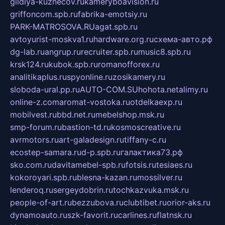
gildiya-kuznecov.ru
kameryboavision.ru
griffoncom.spb.ru
fabrika-emotsiy.ru
PARK-MATROSOVA.RU
agat.spb.ru
avtoyurist-moskva1.ru
hardware.org.ru
схема-авто.рф
dg-lab.ru
angrup.ru
recruiter.spb.ru
music8.spb.ru
krsk124.ru
kubok.spb.ru
romanofforex.ru
analitikaplus.ru
spyonline.ru
zosikamery.ru
sloboda-ural.pp.ru
AUTO-COM.SU
hohota.net
alimy.ru
online-z.com
aromat-vostoka.ru
otdelkaexp.ru
mobilvest.ru
bbd.net.ru
mebelshop.msk.ru
smp-forum.ru
bastion-td.ru
kosmoscreative.ru
avrmotors.ru
art-galadesign.ru
tiffany-c.ru
ecostep-samara.ru
d-p.spb.ru
галактика73.рф
sko.com.ru
davitamebel-spb.ru
fotsis.ru
tesiaes.ru
kokoroyari.spb.ru
blesna-kazan.ru
mossilver.ru
lenderoq.ru
sergeydobrin.ru
tochkazvuka.msk.ru
people-of-art.ru
bezzubova.ru
clubtibet.ru
orior-aks.ru
dynamoauto.ru
szk-favorit.ru
carlines.ru
flatnsk.ru