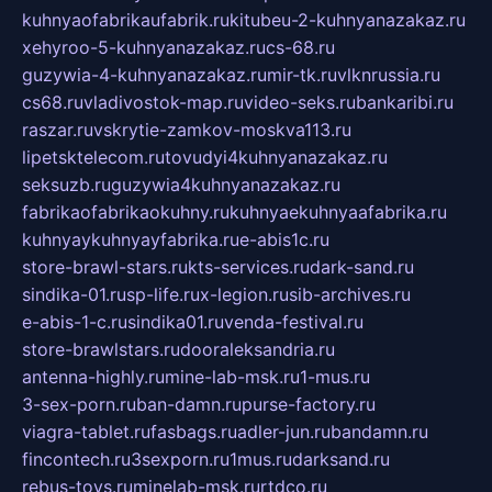
kuhnyaofabrikaufabrik.ru
kitubeu-2-kuhnyanazakaz.ru
xehyroo-5-kuhnyanazakaz.ru
cs-68.ru
guzywia-4-kuhnyanazakaz.ru
mir-tk.ru
vlknrussia.ru
cs68.ru
vladivostok-map.ru
video-seks.ru
bankaribi.ru
raszar.ru
vskrytie-zamkov-moskva113.ru
lipetsktelecom.ru
tovudyi4kuhnyanazakaz.ru
seksuzb.ru
guzywia4kuhnyanazakaz.ru
fabrikaofabrikaokuhny.ru
kuhnyaekuhnyaafabrika.ru
kuhnyaykuhnyayfabrika.ru
e-abis1c.ru
store-brawl-stars.ru
kts-services.ru
dark-sand.ru
sindika-01.ru
sp-life.ru
x-legion.ru
sib-archives.ru
e-abis-1-c.ru
sindika01.ru
venda-festival.ru
store-brawlstars.ru
dooraleksandria.ru
antenna-highly.ru
mine-lab-msk.ru
1-mus.ru
3-sex-porn.ru
ban-damn.ru
purse-factory.ru
viagra-tablet.ru
fasbags.ru
adler-jun.ru
bandamn.ru
fincontech.ru
3sexporn.ru
1mus.ru
darksand.ru
rebus-toys.ru
minelab-msk.ru
rtdco.ru