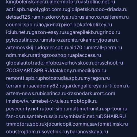
kingbolenskaner.ru
alex-motor.ru
astroline.net.ru
act1.spb.ru
polyglot.com.ru
gidlipetsk.ru
ooo-driada.ru
detsad125.ru
mir-zdoroviya.ru
bruslanovo.ru
siterem.ru
council.spb.ru
лодкипатриот.рф
kafekolizey.ru
iclub.net.ru
gazon-easy.ru
sugarepilekb.ru
grinox.ru
pylesostineco.ru
msts-ozarenie.ru
kameryjooan.ru
artemovskij.ru
dopler.spb.ru
aid70.ru
metall-perm.ru
ndm.msk.ru
ratingzooshop.ru
apiaccess.ru
globalautotrade.info
bezverhovskoe.ru
drsschool.ru
ZOOSMART.SPB.RU
dalakony.ru
medikijob.ru
remontt.spb.ru
photostudia.spb.ru
myragon.ru
terramia.ru
academy62.ru
gardengallereya.ru
rti.com.ru
artem-news.ru
biserinca.ru
krasnodarkurort.com
imshowtv.ru
mebel-v-tule.ru
mobtopik.ru
pcsecurity.net.ru
tool-sib.ru
multimetrunit.ru
sp-tour.ru
fan-cs.ru
santeh-russia.ru
symbian9.net.ru
DSHAIR.RU
tmmotors.spb.ru
xjocuricopii.com
musavtomat.msk.ru
obustrojdom.ru
sovetcik.ru
ybaranovskaya.ru