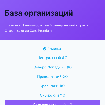
База организаций
Главная
»
Дальневосточный федеральный округ
»
Стоматология Care Premium
🏠 Главная
Центральный ФО
Северо-Западный ФО
Приволжский ФО
Уральский ФО
Сибирский ФО
Дальневосточный ФО