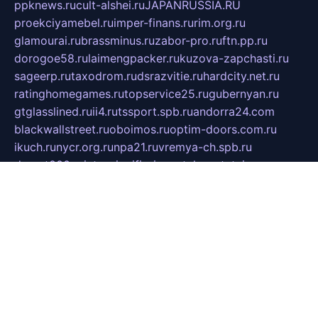
ppknews.ru
cult-alshei.ru
JAPANRUSSIA.RU
proekciyamebel.ru
imper-finans.ru
rim.org.ru
glamourai.ru
brassminus.ru
zabor-pro.ru
ftn.pp.ru
dorogoe58.ru
laimengpacker.ru
kuzova-zapchasti.ru
sageerp.ru
taxodrom.ru
dsrazvitie.ru
hardcity.net.ru
ratinghomegames.ru
topservice25.ru
gubernyan.ru
gtglasslined.ru
ii4.ru
tssport.spb.ru
andorra24.com
blackwallstreet.ru
oboimos.ru
optim-doors.com.ru
ikuch.ru
nycr.org.ru
npa21.ru
vremya-ch.spb.ru
desert000.ru
ivtorgi.ru
ifiori.ru
catalog-statei.ru
dcv.org.ru
spetsmaster174.ru
ipkameryhiseeu.ru
dum26.ru
ruspol.spb.ru
fr-opendp.ru
kam-solnyshko.ru
cheyenne-arapaho.ru
sevzapmetal.spb.ru
ted-lapidus.spb.ru
parasite-eliminator.ru
sigma-complete.ru
modernworld.ru
dama-moda.ru
eholot-group.ru
sk-nvkz.ru
DRONGOLD.RU
democratia2.ru
i-farmer.ru
mass-sport.org
jablonex.spb.ru
bookmess.ru
linkword.ru