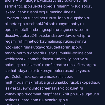
archery161.ru
bigencyclica.ru
vlast16.ru
korru.net
sarmiento.spb.su
extelopedia.ru
lammin-suo.spb.ru
iskatour.spb.ru
snpi.org.ru
running-line.ru
krygeva-spa.ru
chel.net.ru
rust-loco.ru
dugshop.ru
hl-beta.spb.ru
school494.spb.ru
mymubaby.ru
epoha-metalband.ru
ngr.spb.ru
rusgosnews.com
dieselvostok.ru
24hostel.msk.ru
w-dev.ru
f-ship.ru
regsmi.ru
filmnetwork.ru
malinasp.ru
kinosvin.ru
h2o-salon.ru
malutkayork.ru
deltaprim.spb.ru
tango-perm.ru
gooddir.ru
sgv.su
multiki-online.com
webkrasotki.com
cherinvest.ru
detskiy-ostrov.ru
ankou.spb.ru
alvesta1.ru
pdf-creator.ru
nix-files.org.ru
sakhatoday.ru
elektrikersymboler.ru
sputnikyes.ru
golf2club.msk.ru
aeforums.ru
zallclub.ru
multimodal.msk.ru
habaigry.ru
haikko.ru
sobakopedia.ru
isz-fest.ru
ewnc.info
screensaver-clock.net.ru
volnav.spb.ru
comnat.ru
npf.net.ru
7bit.pp.ru
kalugatur.ru
tesiaes.ru
card.com.ru
kazanka.spb.ru