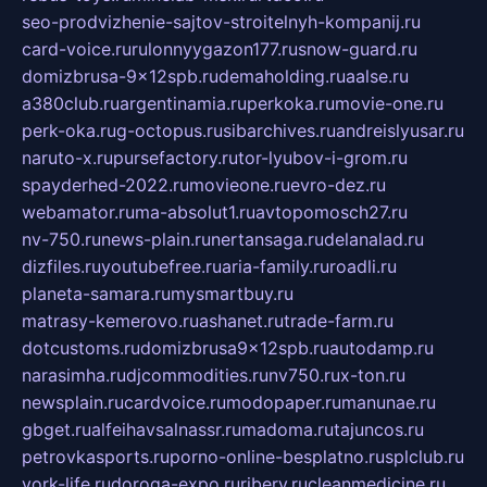
seo-prodvizhenie-sajtov-stroitelnyh-kompanij.ru
card-voice.ru
rulonnyygazon177.ru
snow-guard.ru
domizbrusa-9x12spb.ru
demaholding.ru
aalse.ru
a380club.ru
argentinamia.ru
perkoka.ru
movie-one.ru
perk-oka.ru
g-octopus.ru
sibarchives.ru
andreislyusar.ru
naruto-x.ru
pursefactory.ru
tor-lyubov-i-grom.ru
spayderhed-2022.ru
movieone.ru
evro-dez.ru
webamator.ru
ma-absolut1.ru
avtopomosch27.ru
nv-750.ru
news-plain.ru
nertansaga.ru
delanalad.ru
dizfiles.ru
youtubefree.ru
aria-family.ru
roadli.ru
planeta-samara.ru
mysmartbuy.ru
matrasy-kemerovo.ru
ashanet.ru
trade-farm.ru
dotcustoms.ru
domizbrusa9x12spb.ru
autodamp.ru
narasimha.ru
djcommodities.ru
nv750.ru
x-ton.ru
newsplain.ru
cardvoice.ru
modopaper.ru
manunae.ru
gbget.ru
alfeihavsalnassr.ru
madoma.ru
tajuncos.ru
petrovkasports.ru
porno-online-besplatno.ru
splclub.ru
york-life.ru
doroga-expo.ru
ribery.ru
cleanmedicine.ru