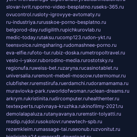
slovar-ivrit.ru
porno-video-besplatno.ru
seks-365.ru
ovucontrol.ru
sloty-igrovyye-avtomaty.ru
ru-industriya.ru
russkoe-porno-besplatno.ru
belgorod-day.ru
digilith.ru
pichkurovlab.ru
medic-today.ru
taksu.ru
comp123.ru
don-ykt.ru
teensvoice.ru
imgsharing.ru
domashnee-porno.ru
eva-elfie.ru
foto-tur.ru
biz-doska.ru
metropoltravel.ru
veslo-i-yakor.ru
borodino-media.ru
rostotsky.ru
regionufa.ru
weiss-bet.ru
zaryna.ru
casinotablet.ru
universalia.ru
remont-mebeli-moscow.ru
termomur.ru
clubfisher.ru
remstirufa.ru
erdamchi.ru
doramamama.ru
muraviovka-park.ru
worldofwoman.ru
clean-dreams.ru
arkrym.ru
kristinita.ru
dircomputer.ru
healthenter.ru
textexperts.ru
pivnaya-kruzhka.ru
kinofilmy-2021.ru
demolalapaluza.ru
tanyavanya.ru
remstir-tolyatti.ru
msdip.ru
jdol.ru
sokolovr.ru
newtech-spb.ru
rezemkleim.ru
massage-tai.ru
seonub.ru
zvonitut.ru
biolisichka24.ru
mncraft-download.ru