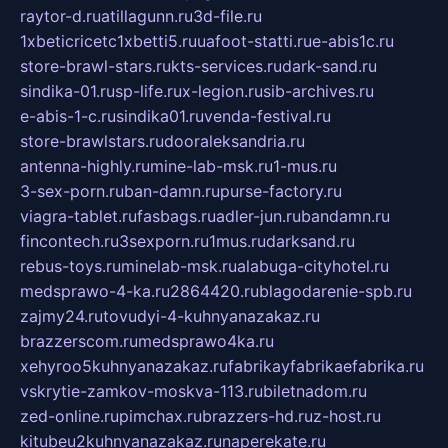
raytor-d.ru
atillagunn.ru
3d-file.ru
1xbeticricetc1xbetti5.ru
uafoot-statti.ru
e-abis1c.ru
store-brawl-stars.ru
kts-services.ru
dark-sand.ru
sindika-01.ru
sp-life.ru
x-legion.ru
sib-archives.ru
e-abis-1-c.ru
sindika01.ru
venda-festival.ru
store-brawlstars.ru
dooraleksandria.ru
antenna-highly.ru
mine-lab-msk.ru
1-mus.ru
3-sex-porn.ru
ban-damn.ru
purse-factory.ru
viagra-tablet.ru
fasbags.ru
adler-jun.ru
bandamn.ru
fincontech.ru
3sexporn.ru
1mus.ru
darksand.ru
rebus-toys.ru
minelab-msk.ru
alabuga-cityhotel.ru
medsprawo-4-ka.ru
2864420.ru
blagodarenie-spb.ru
zajmy24.ru
tovudyi-4-kuhnyanazakaz.ru
brazzerscom.ru
medsprawo4ka.ru
xehyroo5kuhnyanazakaz.ru
fabrikayfabrikaefabrika.ru
vskrytie-zamkov-moskva-113.ru
biletnadom.ru
zed-online.ru
pimchax.ru
brazzers-hd.ru
z-host.ru
kitubeu2kuhnyanazakaz.ru
naperekate.ru