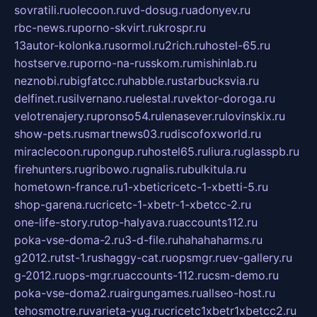
sovratili.ru
olecoon.ru
vd-dosug.ru
adonyev.ru
rbc-news.ru
porno-skvirt.ru
krospr.ru
13autor-kolonka.ru
sormol.ru
2rich.ru
hostel-65.ru
hostserve.ru
porno-na-russkom.ru
mishinlab.ru
neznobi.ru
bigfatcc.ru
habble.ru
starbucksvia.ru
delfinet.ru
silvernano.ru
elestal.ru
vektor-doroga.ru
velotrenajery.ru
pronso54.ru
lenasever.ru
lovinskix.ru
show-pets.ru
smartnews03.ru
discofoxworld.ru
miraclecoon.ru
pongup.ru
hostel65.ru
liura.ru
glasspb.ru
firehunters.ru
gribowo.ru
gnalis.ru
bulkitula.ru
hometown-france.ru
1-xbeticricetc-1-xbetti-5.ru
shop-garena.ru
cricetc-1-xbetr-1-xbetcc-2.ru
one-life-story.ru
top-halyava.ru
accounts112.ru
poka-vse-doma-2.ru
3-d-file.ru
hahahaharms.ru
g2012.ru
tst-1.ru
shaggy-cat.ru
opsmgr.ru
ev-gallery.ru
g-2012.ru
ops-mgr.ru
accounts-112.ru
csm-demo.ru
poka-vse-doma2.ru
airgungames.ru
allseo-host.ru
tehosmotre.ru
varieta-yug.ru
cricetc1xbetr1xbetcc2.ru