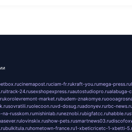
сии
eetbox.ru
cinemapost.ru
ciam-fr.ru
kraft-you.ru
mega-press.ru
.ru
itrack-24.ru
sexshopexpress.ru
autostudiopro.ru
alabuga-ci
ru
korolevremont-market.ru
budem-znakomye.ru
oooagrosna
k.ru
sovratili.ru
olecoon.ru
vd-dosug.ru
adonyev.ru
rbc-news.r
-na-russkom.ru
mishinlab.ru
neznobi.ru
bigfatcc.ru
habble.ru
s
nasever.ru
lovinskix.ru
show-pets.ru
smartnews03.ru
discofox
.ru
bulkitula.ru
hometown-france.ru
1-xbeticricetc-1-xbetti-5.