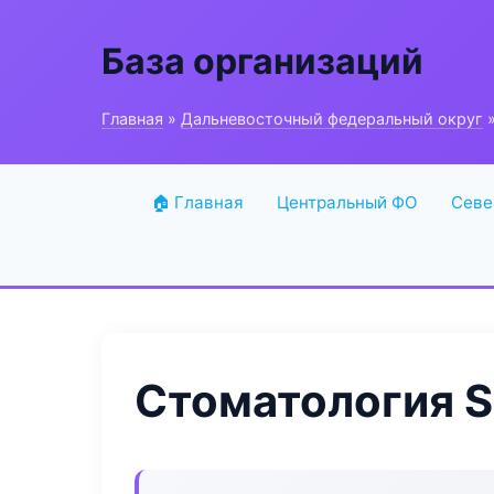
База организаций
Главная
»
Дальневосточный федеральный округ
»
🏠 Главная
Центральный ФО
Севе
Стоматология S