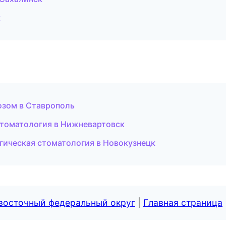
к
озом в Ставрополь
стоматология в Нижневартовск
ргическая стоматология в Новокузнецк
евосточный федеральный округ
|
Главная страница