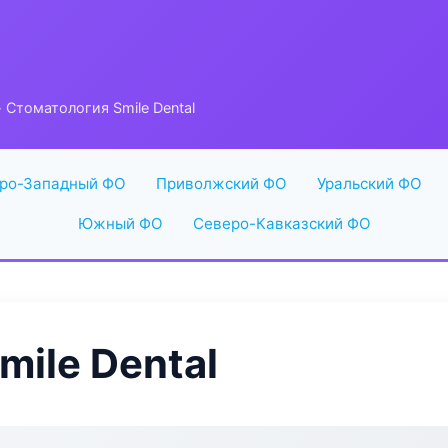
 Стоматология Smile Dental
ро-Западный ФО
Приволжский ФО
Уральский ФО
Южный ФО
Северо-Кавказский ФО
mile Dental