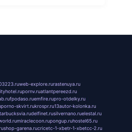
03223.ru
web-explore.ru
rastenuya.ru
tyhotel.ru
pornv.ru
atlantpereezd.ru
b.ru
fpodaso.ru
emfire.ru
pro-otdelky.ru
u
porno-skvirt.ru
krospr.ru
13autor-kolonka.ru
tarbucksvia.ru
delfinet.ru
silvernano.ru
elestal.ru
world.ru
miraclecoon.ru
pongup.ru
hostel65.ru
ru
shop-garena.ru
cricetc-1-xbetr-1-xbetcc-2.ru