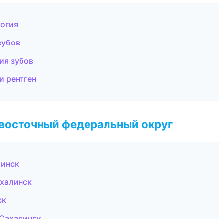
логия
зубов
ия зубов
и рентген
евосточный федеральный округ
линск
халинск
ск
-Сахалинск