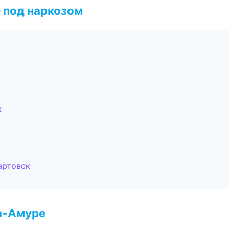
 под наркозом
к
артовск
а-Амуре