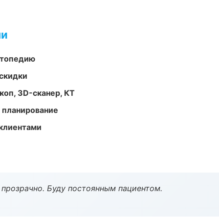
ми
ортопедию
скидки
оп, 3D-сканер, КТ
 планирование
 клиентами
ё прозрачно. Буду постоянным пациентом.