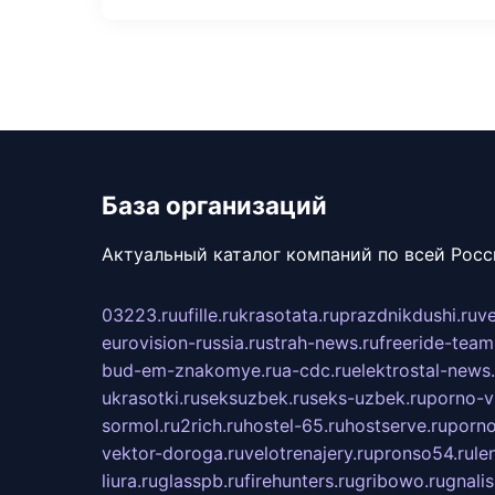
База организаций
Актуальный каталог компаний по всей Рос
03223.ru
ufille.ru
krasotata.ru
prazdnikdushi.ru
v
eurovision-russia.ru
strah-news.ru
freeride-team
bud-em-znakomye.ru
a-cdc.ru
elektrostal-news.
ukrasotki.ru
seksuzbek.ru
seks-uzbek.ru
porno-v
sormol.ru
2rich.ru
hostel-65.ru
hostserve.ru
porno
vektor-doroga.ru
velotrenajery.ru
pronso54.ru
le
liura.ru
glasspb.ru
firehunters.ru
gribowo.ru
gnalis