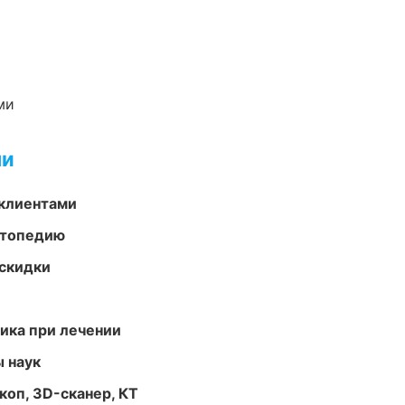
ми
ми
 клиентами
ортопедию
скидки
тика при лечении
ы наук
оп, 3D-сканер, КТ