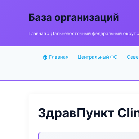
База организаций
Главная
»
Дальневосточный федеральный округ
»
🏠 Главная
Центральный ФО
Севе
ЗдравПункт Clin