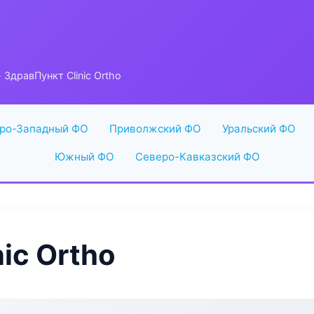
 ЗдравПункт Clinic Ortho
ро-Западный ФО
Приволжский ФО
Уральский ФО
Южный ФО
Северо-Кавказский ФО
ic Ortho