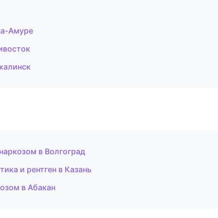
на-Амуре
дивосток
халинск
 наркозом в Волгоград
тика и рентген в Казань
козом в Абакан