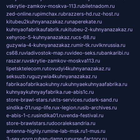
vskrytie-zamkov-moskva-113.ru
biletnadom.ru
zed-online.ru
pimchax.ru
brazzers-hd.ru
z-host.ru
kitubeu2kuhnyanazakaz.ru
naperekate.ru
kuhnyaofabrikaufabrik.ru
kitubeu-2-kuhnyanazakaz.ru
xehyroo-5-kuhnyanazakaz.ru
cs-68.ru
guzywia-4-kuhnyanazakaz.ru
mir-tk.ru
vlknrussia.ru
cs68.ru
vladivostok-map.ru
video-seks.ru
bankaribi.ru
raszar.ru
vskrytie-zamkov-moskva113.ru
lipetsktelecom.ru
tovudyi4kuhnyanazakaz.ru
seksuzb.ru
guzywia4kuhnyanazakaz.ru
fabrikaofabrikaokuhny.ru
kuhnyaekuhnyaafabrika.ru
kuhnyaykuhnyayfabrika.ru
e-abis1c.ru
store-brawl-stars.ru
kts-services.ru
dark-sand.ru
sindika-01.ru
sp-life.ru
x-legion.ru
sib-archives.ru
e-abis-1-c.ru
sindika01.ru
venda-festival.ru
store-brawlstars.ru
dooraleksandria.ru
antenna-highly.ru
mine-lab-msk.ru
1-mus.ru
3-sex-porn.ru
ban-damn.ru
purse-factory.ru