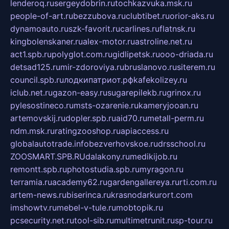
lenderoq.ru
sergeydobrin.ru
tochkazvuka.msk.ru
people-of-art.ru
bezzubova.ru
clubtibet.ru
orior-aks.ru
dynamoauto.ru
szk-favorit.ru
carlines.ru
flatnsk.ru
kingbolenskaner.ru
alex-motor.ru
astroline.net.ru
act1.spb.ru
polyglot.com.ru
gidlipetsk.ru
ooo-driada.ru
detsad125.ru
mir-zdoroviya.ru
bruslanovo.ru
siterem.ru
council.spb.ru
лодкипатриот.рф
kafekolizey.ru
iclub.net.ru
gazon-easy.ru
sugarepilekb.ru
grinox.ru
pylesostineco.ru
msts-ozarenie.ru
kameryjooan.ru
artemovskij.ru
dopler.spb.ru
aid70.ru
metall-perm.ru
ndm.msk.ru
ratingzooshop.ru
apiaccess.ru
globalautotrade.info
bezverhovskoe.ru
drsschool.ru
ZOOSMART.SPB.RU
dalakony.ru
medikijob.ru
remontt.spb.ru
photostudia.spb.ru
myragon.ru
terramia.ru
academy62.ru
gardengallereya.ru
rti.com.ru
artem-news.ru
biserinca.ru
krasnodarkurort.com
imshowtv.ru
mebel-v-tule.ru
mobtopik.ru
pcsecurity.net.ru
tool-sib.ru
multimetrunit.ru
sp-tour.ru