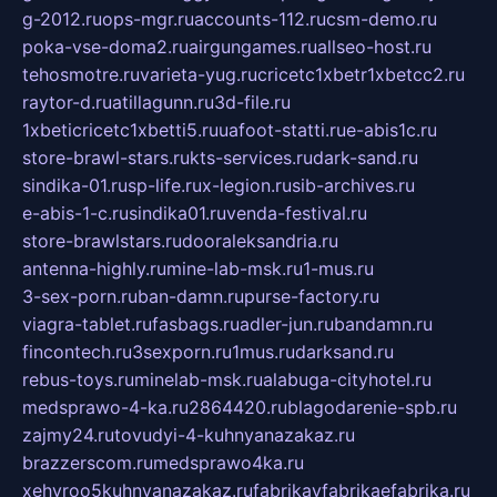
g-2012.ru
ops-mgr.ru
accounts-112.ru
csm-demo.ru
poka-vse-doma2.ru
airgungames.ru
allseo-host.ru
tehosmotre.ru
varieta-yug.ru
cricetc1xbetr1xbetcc2.ru
raytor-d.ru
atillagunn.ru
3d-file.ru
1xbeticricetc1xbetti5.ru
uafoot-statti.ru
e-abis1c.ru
store-brawl-stars.ru
kts-services.ru
dark-sand.ru
sindika-01.ru
sp-life.ru
x-legion.ru
sib-archives.ru
e-abis-1-c.ru
sindika01.ru
venda-festival.ru
store-brawlstars.ru
dooraleksandria.ru
antenna-highly.ru
mine-lab-msk.ru
1-mus.ru
3-sex-porn.ru
ban-damn.ru
purse-factory.ru
viagra-tablet.ru
fasbags.ru
adler-jun.ru
bandamn.ru
fincontech.ru
3sexporn.ru
1mus.ru
darksand.ru
rebus-toys.ru
minelab-msk.ru
alabuga-cityhotel.ru
medsprawo-4-ka.ru
2864420.ru
blagodarenie-spb.ru
zajmy24.ru
tovudyi-4-kuhnyanazakaz.ru
brazzerscom.ru
medsprawo4ka.ru
xehyroo5kuhnyanazakaz.ru
fabrikayfabrikaefabrika.ru