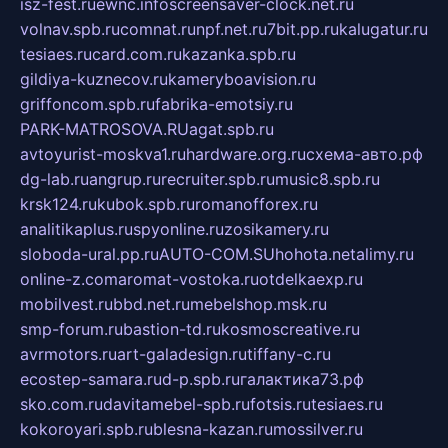
isz-fest.ru
ewnc.info
screensaver-clock.net.ru
volnav.spb.ru
comnat.ru
npf.net.ru
7bit.pp.ru
kalugatur.ru
tesiaes.ru
card.com.ru
kazanka.spb.ru
gildiya-kuznecov.ru
kameryboavision.ru
griffoncom.spb.ru
fabrika-emotsiy.ru
PARK-MATROSOVA.RU
agat.spb.ru
avtoyurist-moskva1.ru
hardware.org.ru
схема-авто.рф
dg-lab.ru
angrup.ru
recruiter.spb.ru
music8.spb.ru
krsk124.ru
kubok.spb.ru
romanofforex.ru
analitikaplus.ru
spyonline.ru
zosikamery.ru
sloboda-ural.pp.ru
AUTO-COM.SU
hohota.net
alimy.ru
online-z.com
aromat-vostoka.ru
otdelkaexp.ru
mobilvest.ru
bbd.net.ru
mebelshop.msk.ru
smp-forum.ru
bastion-td.ru
kosmoscreative.ru
avrmotors.ru
art-galadesign.ru
tiffany-c.ru
ecostep-samara.ru
d-p.spb.ru
галактика73.рф
sko.com.ru
davitamebel-spb.ru
fotsis.ru
tesiaes.ru
kokoroyari.spb.ru
blesna-kazan.ru
mossilver.ru