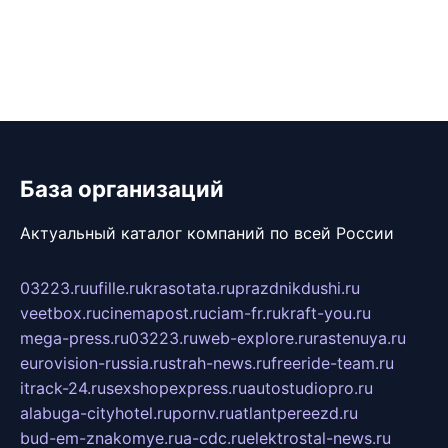
База организаций
Актуальный каталог компаний по всей России
03223.ru
ufille.ru
krasotata.ru
prazdnikdushi.ru
veetbox.ru
cinemapost.ru
ciam-fr.ru
kraft-you.ru
mega-press.ru
03223.ru
web-explore.ru
rastenuya.ru
eurovision-russia.ru
strah-news.ru
freeride-team.ru
itrack-24.ru
sexshopexpress.ru
autostudiopro.ru
alabuga-cityhotel.ru
pornv.ru
atlantpereezd.ru
bud-em-znakomye.ru
a-cdc.ru
elektrostal-news.ru