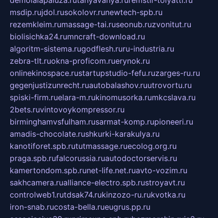
demolalapaluza.ru
tanyavanya.ru
remstir-tolyatti.ru
msdip.ru
jdol.ru
sokolovr.ru
newtech-spb.ru
rezemkleim.ru
massage-tai.ru
seonub.ru
zvonitut.ru
biolisichka24.ru
mncraft-download.ru
algoritm-sistema.ru
godflesh.ru
ru-industria.ru
zebra-tlt.ru
okna-proficom.ru
erynok.ru
onlinekinospace.ru
startupstudio-fefu.ru
zarges-ru.ru
gegenjustizunrecht.ru
autobalashov.ru
utrovortu.ru
spiski-firm.ru
elara-m.ru
kinomusorka.ru
mkcslava.ru
2bets.ru
vintovoykompressor.ru
birminghamvsfulham.ru
sarmat-komp.ru
pioneeri.ru
amadis-chocolate.ru
shkurki-karakulya.ru
kanotiforet.spb.ru
tutmassage.ru
ecolog.org.ru
praga.spb.ru
falcorussia.ru
autodoctorservis.ru
kamertondom.spb.ru
net-life.net.ru
avto-vozim.ru
sakhcamera.ru
alliance-electro.spb.ru
stroyavt.ru
controlweb1.ru
tdsak74.ru
kinzozo-ru.ru
kvotka.ru
iron-snab.ru
costa-bella.ru
eugrus.pp.ru