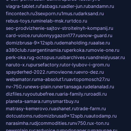
viagra-tablet.ru
fasbags.ru
adler-jun.ru
bandamn.ru
fincontech.ru
3sexporn.ru
1mus.ru
darksand.ru
rebus-toys.ru
minelab-msk.ru
rtdco.ru
seo-prodvizhenie-sajtov-stroitelnyh-kompanij.ru
card-voice.ru
rulonnyygazon177.ru
snow-guard.ru
domizbrusa-9x12spb.ru
demaholding.ru
aalse.ru
a380club.ru
argentinamia.ru
perkoka.ru
movie-one.ru
perk-oka.ru
g-octopus.ru
sibarchives.ru
andreislyusar.ru
naruto-x.ru
pursefactory.ru
tor-lyubov-i-grom.ru
spayderhed-2022.ru
movieone.ru
evro-dez.ru
webamator.ru
ma-absolut1.ru
avtopomosch27.ru
nv-750.ru
news-plain.ru
nertansaga.ru
delanalad.ru
dizfiles.ru
youtubefree.ru
aria-family.ru
roadli.ru
planeta-samara.ru
mysmartbuy.ru
matrasy-kemerovo.ru
ashanet.ru
trade-farm.ru
dotcustoms.ru
domizbrusa9x12spb.ru
autodamp.ru
narasimha.ru
djcommodities.ru
nv750.ru
x-ton.ru
newsplain.ru
cardvoice.ru
modopaper.ru
manunae.ru