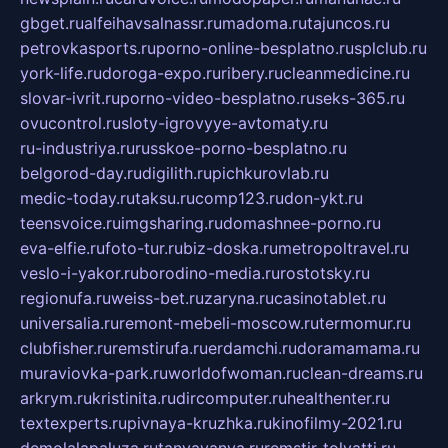
gbget.ru
alfeihavsalnassr.ru
madoma.ru
tajuncos.ru
petrovkasports.ru
porno-online-besplatno.ru
splclub.ru
york-life.ru
doroga-expo.ru
ribery.ru
cleanmedicine.ru
slovar-ivrit.ru
porno-video-besplatno.ru
seks-365.ru
ovucontrol.ru
sloty-igrovyye-avtomaty.ru
ru-industriya.ru
russkoe-porno-besplatno.ru
belgorod-day.ru
digilith.ru
pichkurovlab.ru
medic-today.ru
taksu.ru
comp123.ru
don-ykt.ru
teensvoice.ru
imgsharing.ru
domashnee-porno.ru
eva-elfie.ru
foto-tur.ru
biz-doska.ru
metropoltravel.ru
veslo-i-yakor.ru
borodino-media.ru
rostotsky.ru
regionufa.ru
weiss-bet.ru
zaryna.ru
casinotablet.ru
universalia.ru
remont-mebeli-moscow.ru
termomur.ru
clubfisher.ru
remstirufa.ru
erdamchi.ru
doramamama.ru
muraviovka-park.ru
worldofwoman.ru
clean-dreams.ru
arkrym.ru
kristinita.ru
dircomputer.ru
healthenter.ru
textexperts.ru
pivnaya-kruzhka.ru
kinofilmy-2021.ru