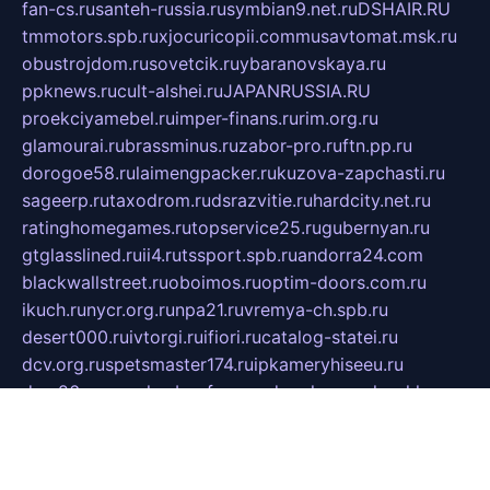
fan-cs.ru
santeh-russia.ru
symbian9.net.ru
DSHAIR.RU
tmmotors.spb.ru
xjocuricopii.com
musavtomat.msk.ru
obustrojdom.ru
sovetcik.ru
ybaranovskaya.ru
ppknews.ru
cult-alshei.ru
JAPANRUSSIA.RU
proekciyamebel.ru
imper-finans.ru
rim.org.ru
glamourai.ru
brassminus.ru
zabor-pro.ru
ftn.pp.ru
dorogoe58.ru
laimengpacker.ru
kuzova-zapchasti.ru
sageerp.ru
taxodrom.ru
dsrazvitie.ru
hardcity.net.ru
ratinghomegames.ru
topservice25.ru
gubernyan.ru
gtglasslined.ru
ii4.ru
tssport.spb.ru
andorra24.com
blackwallstreet.ru
oboimos.ru
optim-doors.com.ru
ikuch.ru
nycr.org.ru
npa21.ru
vremya-ch.spb.ru
desert000.ru
ivtorgi.ru
ifiori.ru
catalog-statei.ru
dcv.org.ru
spetsmaster174.ru
ipkameryhiseeu.ru
dum26.ru
ruspol.spb.ru
fr-opendp.ru
kam-solnyshko.ru
cheyenne-arapaho.ru
sevzapmetal.spb.ru
ted-lapidus.spb.ru
parasite-eliminator.ru
sigma-complete.ru
modernworld.ru
dama-moda.ru