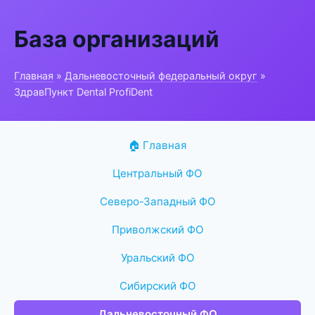
База организаций
Главная
»
Дальневосточный федеральный округ
»
ЗдравПункт Dental ProfiDent
🏠 Главная
Центральный ФО
Северо-Западный ФО
Приволжский ФО
Уральский ФО
Сибирский ФО
Дальневосточный ФО