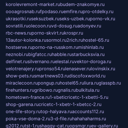
korolevremont-market.ru
budem-znakomye.ru
oooagrosnab.ru
fpodaso.ru
emfire.ru
pro-otdelky.ru
ukrasotki.ru
seksuzbek.ru
seks-uzbek.ru
porno-vk.ru
sovratili.ru
olecoon.ru
vd-dosug.ru
adonyev.ru
rbc-news.ru
porno-skvirt.ru
krospr.ru
13autor-kolonka.ru
sormol.ru
2rich.ru
hostel-65.ru
hostserve.ru
porno-na-russkom.ru
mishinlab.ru
neznobi.ru
bigfatcc.ru
habble.ru
starbucksvia.ru
delfinet.ru
silvernano.ru
elestal.ru
vektor-doroga.ru
velotrenajery.ru
pronso54.ru
lenasever.ru
lovinskix.ru
show-pets.ru
smartnews03.ru
discofoxworld.ru
miraclecoon.ru
pongup.ru
hostel65.ru
liura.ru
glasspb.ru
firehunters.ru
gribowo.ru
gnalis.ru
bulkitula.ru
hometown-france.ru
1-xbeticricetc-1-xbetti-5.ru
shop-garena.ru
cricetc-1-xbetr-1-xbetcc-2.ru
one-life-story.ru
top-halyava.ru
accounts112.ru
poka-vse-doma-2.ru
3-d-file.ru
hahahaharms.ru
g2012.ru
tst-1.ru
shaggy-cat.ru
opsmgr.ru
ev-gallery.ru