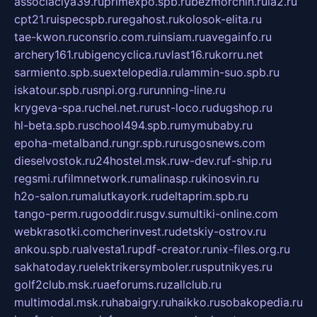
associaciya39.ru
primexpo.spb.ru
bezmorchin.ru
ia2.ru
cpt21.ru
ispecspb.ru
regahost.ru
kolosok-elita.ru
tae-kwon.ru
consrio.com.ru
insiam.ru
avegainfo.ru
archery161.ru
bigencyclica.ru
vlast16.ru
korru.net
sarmiento.spb.su
extelopedia.ru
lammin-suo.spb.ru
iskatour.spb.ru
snpi.org.ru
running-line.ru
krygeva-spa.ru
chel.net.ru
rust-loco.ru
dugshop.ru
hl-beta.spb.ru
school494.spb.ru
mymubaby.ru
epoha-metalband.ru
ngr.spb.ru
rusgosnews.com
dieselvostok.ru
24hostel.msk.ru
w-dev.ru
f-ship.ru
regsmi.ru
filmnetwork.ru
malinasp.ru
kinosvin.ru
h2o-salon.ru
malutkayork.ru
deltaprim.spb.ru
tango-perm.ru
gooddir.ru
sgv.su
multiki-online.com
webkrasotki.com
cherinvest.ru
detskiy-ostrov.ru
ankou.spb.ru
alvesta1.ru
pdf-creator.ru
nix-files.org.ru
sakhatoday.ru
elektrikersymboler.ru
sputnikyes.ru
golf2club.msk.ru
aeforums.ru
zallclub.ru
multimodal.msk.ru
habaigry.ru
haikko.ru
sobakopedia.ru