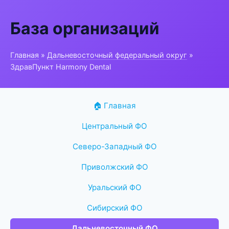
База организаций
Главная
»
Дальневосточный федеральный округ
»
ЗдравПункт Harmony Dental
🏠 Главная
Центральный ФО
Северо-Западный ФО
Приволжский ФО
Уральский ФО
Сибирский ФО
Дальневосточный ФО