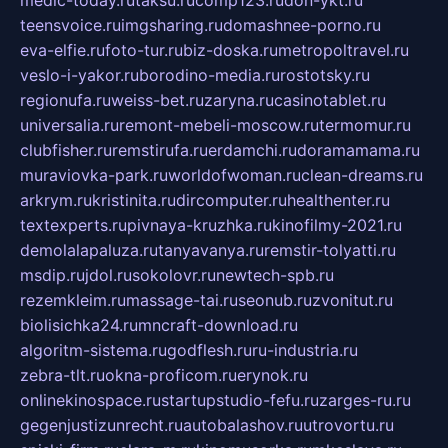
teensvoice.ru
imgsharing.ru
domashnee-porno.ru
eva-elfie.ru
foto-tur.ru
biz-doska.ru
metropoltravel.ru
veslo-i-yakor.ru
borodino-media.ru
rostotsky.ru
regionufa.ru
weiss-bet.ru
zaryna.ru
casinotablet.ru
universalia.ru
remont-mebeli-moscow.ru
termomur.ru
clubfisher.ru
remstirufa.ru
erdamchi.ru
doramamama.ru
muraviovka-park.ru
worldofwoman.ru
clean-dreams.ru
arkrym.ru
kristinita.ru
dircomputer.ru
healthenter.ru
textexperts.ru
pivnaya-kruzhka.ru
kinofilmy-2021.ru
demolalapaluza.ru
tanyavanya.ru
remstir-tolyatti.ru
msdip.ru
jdol.ru
sokolovr.ru
newtech-spb.ru
rezemkleim.ru
massage-tai.ru
seonub.ru
zvonitut.ru
biolisichka24.ru
mncraft-download.ru
algoritm-sistema.ru
godflesh.ru
ru-industria.ru
zebra-tlt.ru
okna-proficom.ru
erynok.ru
onlinekinospace.ru
startupstudio-fefu.ru
zarges-ru.ru
gegenjustizunrecht.ru
autobalashov.ru
utrovortu.ru