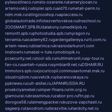
pylesostineco.ru
msts-ozarenie.ru
kameryjooan.ru
artemovskij.ru
dopler.spb.ru
aid70.ru
metall-perm.ru
ndm.msk.ru
ratingzooshop.ru
apiaccess.ru
globalautotrade.info
bezverhovskoe.ru
drsschool.ru
ZOOSMART.SPB.RU
dalakony.ru
medikijob.ru
remontt.spb.ru
photostudia.spb.ru
myragon.ru
terramia.ru
academy62.ru
gardengallereya.ru
rti.com.ru
artem-news.ru
biserinca.ru
krasnodarkurort.com
imshowtv.ru
mebel-v-tule.ru
mobtopik.ru
pcsecurity.net.ru
tool-sib.ru
multimetrunit.ru
sp-tour.ru
fan-cs.ru
santeh-russia.ru
symbian9.net.ru
DSHAIR.RU
tmmotors.spb.ru
xjocuricopii.com
musavtomat.msk.ru
obustrojdom.ru
sovetcik.ru
ybaranovskaya.ru
ppknews.ru
cult-alshei.ru
JAPANRUSSIA.RU
proekciyamebel.ru
imper-finans.ru
rim.org.ru
glamourai.ru
brassminus.ru
zabor-pro.ru
ftn.pp.ru
dorogoe58.ru
laimengpacker.ru
kuzova-zapchasti.ru
sageerp.ru
taxodrom.ru
dsrazvitie.ru
hardcity.net.ru