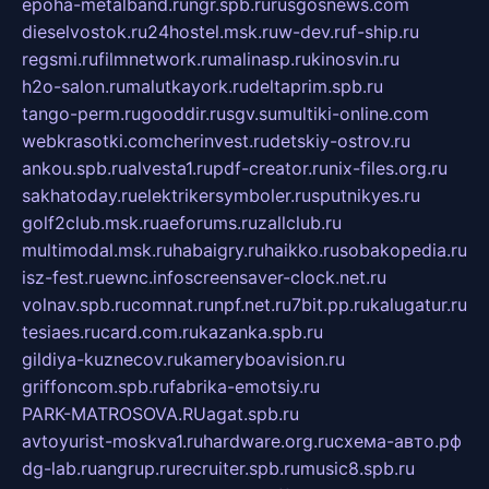
epoha-metalband.ru
ngr.spb.ru
rusgosnews.com
dieselvostok.ru
24hostel.msk.ru
w-dev.ru
f-ship.ru
regsmi.ru
filmnetwork.ru
malinasp.ru
kinosvin.ru
h2o-salon.ru
malutkayork.ru
deltaprim.spb.ru
tango-perm.ru
gooddir.ru
sgv.su
multiki-online.com
webkrasotki.com
cherinvest.ru
detskiy-ostrov.ru
ankou.spb.ru
alvesta1.ru
pdf-creator.ru
nix-files.org.ru
sakhatoday.ru
elektrikersymboler.ru
sputnikyes.ru
golf2club.msk.ru
aeforums.ru
zallclub.ru
multimodal.msk.ru
habaigry.ru
haikko.ru
sobakopedia.ru
isz-fest.ru
ewnc.info
screensaver-clock.net.ru
volnav.spb.ru
comnat.ru
npf.net.ru
7bit.pp.ru
kalugatur.ru
tesiaes.ru
card.com.ru
kazanka.spb.ru
gildiya-kuznecov.ru
kameryboavision.ru
griffoncom.spb.ru
fabrika-emotsiy.ru
PARK-MATROSOVA.RU
agat.spb.ru
avtoyurist-moskva1.ru
hardware.org.ru
схема-авто.рф
dg-lab.ru
angrup.ru
recruiter.spb.ru
music8.spb.ru