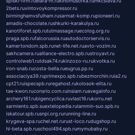
spiski-firm.ru
elara-m.ru
kinomusorka.ru
mkcslava.ru
2bets.ru
vintovoykompressor.ru
birminghamvsfulham.ru
sarmat-komp.ru
pioneeri.ru
amadis-chocolate.ru
shkurki-karakulya.ru
kanotiforet.spb.ru
tutmassage.ru
ecolog.org.ru
praga.spb.ru
falcorussia.ru
autodoctorservis.ru
kamertondom.spb.ru
net-life.net.ru
avto-vozim.ru
sakhcamera.ru
alliance-electro.spb.ru
stroyavt.ru
controlweb1.ru
tdsak74.ru
kinzozo-ru.ru
kvotka.ru
iron-snab.ru
costa-bella.ru
eugrus.pp.ru
associaciya39.ru
primexpo.spb.ru
bezmorchin.ru
ia2.ru
cpt21.ru
ispecspb.ru
regahost.ru
kolosok-elita.ru
tae-kwon.ru
consrio.com.ru
insiam.ru
avegainfo.ru
archery161.ru
bigencyclica.ru
vlast16.ru
korru.net
sarmiento.spb.su
extelopedia.ru
lammin-suo.spb.ru
iskatour.spb.ru
snpi.org.ru
running-line.ru
krygeva-spa.ru
chel.net.ru
rust-loco.ru
dugshop.ru
hl-beta.spb.ru
school494.spb.ru
mymubaby.ru