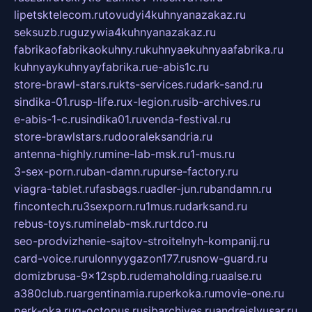
lipetsktelecom.ru
tovudyi4kuhnyanazakaz.ru
seksuzb.ru
guzywia4kuhnyanazakaz.ru
fabrikaofabrikaokuhny.ru
kuhnyaekuhnyaafabrika.ru
kuhnyaykuhnyayfabrika.ru
e-abis1c.ru
store-brawl-stars.ru
kts-services.ru
dark-sand.ru
sindika-01.ru
sp-life.ru
x-legion.ru
sib-archives.ru
e-abis-1-c.ru
sindika01.ru
venda-festival.ru
store-brawlstars.ru
dooraleksandria.ru
antenna-highly.ru
mine-lab-msk.ru
1-mus.ru
3-sex-porn.ru
ban-damn.ru
purse-factory.ru
viagra-tablet.ru
fasbags.ru
adler-jun.ru
bandamn.ru
fincontech.ru
3sexporn.ru
1mus.ru
darksand.ru
rebus-toys.ru
minelab-msk.ru
rtdco.ru
seo-prodvizhenie-sajtov-stroitelnyh-kompanij.ru
card-voice.ru
rulonnyygazon177.ru
snow-guard.ru
domizbrusa-9x12spb.ru
demaholding.ru
aalse.ru
a380club.ru
argentinamia.ru
perkoka.ru
movie-one.ru
perk-oka.ru
g-octopus.ru
sibarchives.ru
andreislyusar.ru