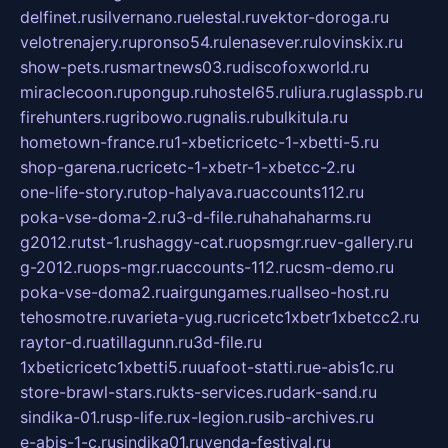
delfinet.ru
silvernano.ru
elestal.ru
vektor-doroga.ru
velotrenajery.ru
pronso54.ru
lenasever.ru
lovinskix.ru
show-pets.ru
smartnews03.ru
discofoxworld.ru
miraclecoon.ru
pongup.ru
hostel65.ru
liura.ru
glasspb.ru
firehunters.ru
gribowo.ru
gnalis.ru
bulkitula.ru
hometown-france.ru
1-xbeticricetc-1-xbetti-5.ru
shop-garena.ru
cricetc-1-xbetr-1-xbetcc-2.ru
one-life-story.ru
top-halyava.ru
accounts112.ru
poka-vse-doma-2.ru
3-d-file.ru
hahahaharms.ru
g2012.ru
tst-1.ru
shaggy-cat.ru
opsmgr.ru
ev-gallery.ru
g-2012.ru
ops-mgr.ru
accounts-112.ru
csm-demo.ru
poka-vse-doma2.ru
airgungames.ru
allseo-host.ru
tehosmotre.ru
varieta-yug.ru
cricetc1xbetr1xbetcc2.ru
raytor-d.ru
atillagunn.ru
3d-file.ru
1xbeticricetc1xbetti5.ru
uafoot-statti.ru
e-abis1c.ru
store-brawl-stars.ru
kts-services.ru
dark-sand.ru
sindika-01.ru
sp-life.ru
x-legion.ru
sib-archives.ru
e-abis-1-c.ru
sindika01.ru
venda-festival.ru