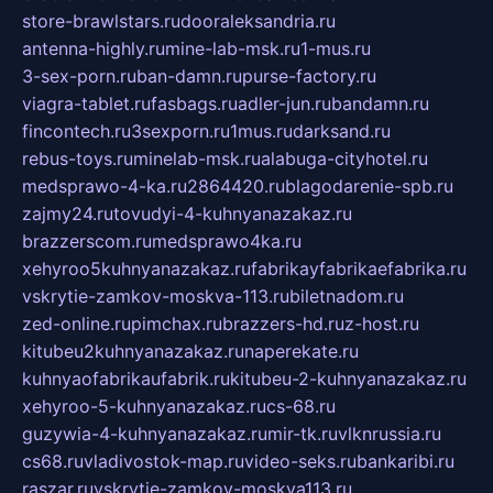
store-brawlstars.ru
dooraleksandria.ru
antenna-highly.ru
mine-lab-msk.ru
1-mus.ru
3-sex-porn.ru
ban-damn.ru
purse-factory.ru
viagra-tablet.ru
fasbags.ru
adler-jun.ru
bandamn.ru
fincontech.ru
3sexporn.ru
1mus.ru
darksand.ru
rebus-toys.ru
minelab-msk.ru
alabuga-cityhotel.ru
medsprawo-4-ka.ru
2864420.ru
blagodarenie-spb.ru
zajmy24.ru
tovudyi-4-kuhnyanazakaz.ru
brazzerscom.ru
medsprawo4ka.ru
xehyroo5kuhnyanazakaz.ru
fabrikayfabrikaefabrika.ru
vskrytie-zamkov-moskva-113.ru
biletnadom.ru
zed-online.ru
pimchax.ru
brazzers-hd.ru
z-host.ru
kitubeu2kuhnyanazakaz.ru
naperekate.ru
kuhnyaofabrikaufabrik.ru
kitubeu-2-kuhnyanazakaz.ru
xehyroo-5-kuhnyanazakaz.ru
cs-68.ru
guzywia-4-kuhnyanazakaz.ru
mir-tk.ru
vlknrussia.ru
cs68.ru
vladivostok-map.ru
video-seks.ru
bankaribi.ru
raszar.ru
vskrytie-zamkov-moskva113.ru