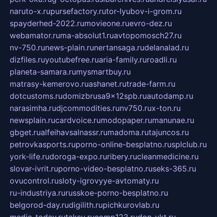
naruto-x.ru
pursefactory.ru
tor-lyubov-i-grom.ru
spayderhed-2022.ru
movieone.ru
evro-dez.ru
webamator.ru
ma-absolut1.ru
avtopomosch27.ru
nv-750.ru
news-plain.ru
nertansaga.ru
delanalad.ru
dizfiles.ru
youtubefree.ru
aria-family.ru
roadli.ru
planeta-samara.ru
mysmartbuy.ru
matrasy-kemerovo.ru
ashanet.ru
trade-farm.ru
dotcustoms.ru
domizbrusa9x12spb.ru
autodamp.ru
narasimha.ru
djcommodities.ru
nv750.ru
x-ton.ru
newsplain.ru
cardvoice.ru
modopaper.ru
manunae.ru
gbget.ru
alfeihavsalnassr.ru
madoma.ru
tajuncos.ru
petrovkasports.ru
porno-online-besplatno.ru
splclub.ru
york-life.ru
doroga-expo.ru
ribery.ru
cleanmedicine.ru
slovar-ivrit.ru
porno-video-besplatno.ru
seks-365.ru
ovucontrol.ru
sloty-igrovyye-avtomaty.ru
ru-industriya.ru
russkoe-porno-besplatno.ru
belgorod-day.ru
digilith.ru
pichkurovlab.ru
medic-today.ru
taksu.ru
comp123.ru
don-ykt.ru