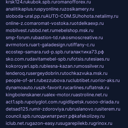
krsk124.ru
kubok.spb.ru
romanofforex.ru
analitikaplus.ru
spyonline.ru
zosikamery.ru
sloboda-ural.pp.ru
AUTO-COM.SU
hohota.net
alimy.ru
online-z.com
aromat-vostoka.ru
otdelkaexp.ru
mobilvest.ru
bbd.net.ru
mebelshop.msk.ru
smp-forum.ru
bastion-td.ru
kosmoscreative.ru
avrmotors.ru
art-galadesign.ru
tiffany-c.ru
ecostep-samara.ru
d-p.spb.ru
галактика73.рф
sko.com.ru
davitamebel-spb.ru
fotsis.ru
tesiaes.ru
kokoroyari.spb.ru
blesna-kazan.ru
mossilver.ru
lenderoq.ru
sergeydobrin.ru
tochkazvuka.msk.ru
people-of-art.ru
bezzubova.ru
clubtibet.ru
orior-aks.ru
dynamoauto.ru
szk-favorit.ru
carlines.ru
flatnsk.ru
kingbolenskaner.ru
alex-motor.ru
astroline.net.ru
act1.spb.ru
polyglot.com.ru
gidlipetsk.ru
ooo-driada.ru
detsad125.ru
mir-zdoroviya.ru
bruslanovo.ru
siterem.ru
council.spb.ru
лодкипатриот.рф
kafekolizey.ru
iclub.net.ru
gazon-easy.ru
sugarepilekb.ru
grinox.ru