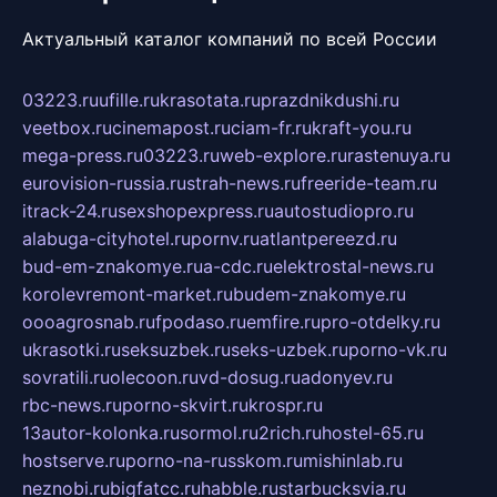
Актуальный каталог компаний по всей России
03223.ru
ufille.ru
krasotata.ru
prazdnikdushi.ru
veetbox.ru
cinemapost.ru
ciam-fr.ru
kraft-you.ru
mega-press.ru
03223.ru
web-explore.ru
rastenuya.ru
eurovision-russia.ru
strah-news.ru
freeride-team.ru
itrack-24.ru
sexshopexpress.ru
autostudiopro.ru
alabuga-cityhotel.ru
pornv.ru
atlantpereezd.ru
bud-em-znakomye.ru
a-cdc.ru
elektrostal-news.ru
korolevremont-market.ru
budem-znakomye.ru
oooagrosnab.ru
fpodaso.ru
emfire.ru
pro-otdelky.ru
ukrasotki.ru
seksuzbek.ru
seks-uzbek.ru
porno-vk.ru
sovratili.ru
olecoon.ru
vd-dosug.ru
adonyev.ru
rbc-news.ru
porno-skvirt.ru
krospr.ru
13autor-kolonka.ru
sormol.ru
2rich.ru
hostel-65.ru
hostserve.ru
porno-na-russkom.ru
mishinlab.ru
neznobi.ru
bigfatcc.ru
habble.ru
starbucksvia.ru