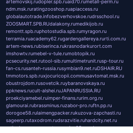
artemovskij.ru
dopler.spb.ru
aid70.ru
metall-perm.ru
ndm.msk.ru
ratingzooshop.ru
apiaccess.ru
globalautotrade.info
bezverhovskoe.ru
drsschool.ru
ZOOSMART.SPB.RU
dalakony.ru
medikijob.ru
remontt.spb.ru
photostudia.spb.ru
myragon.ru
terramia.ru
academy62.ru
gardengallereya.ru
rti.com.ru
artem-news.ru
biserinca.ru
krasnodarkurort.com
imshowtv.ru
mebel-v-tule.ru
mobtopik.ru
pcsecurity.net.ru
tool-sib.ru
multimetrunit.ru
sp-tour.ru
fan-cs.ru
santeh-russia.ru
symbian9.net.ru
DSHAIR.RU
tmmotors.spb.ru
xjocuricopii.com
musavtomat.msk.ru
obustrojdom.ru
sovetcik.ru
ybaranovskaya.ru
ppknews.ru
cult-alshei.ru
JAPANRUSSIA.RU
proekciyamebel.ru
imper-finans.ru
rim.org.ru
glamourai.ru
brassminus.ru
zabor-pro.ru
ftn.pp.ru
dorogoe58.ru
laimengpacker.ru
kuzova-zapchasti.ru
sageerp.ru
taxodrom.ru
dsrazvitie.ru
hardcity.net.ru
ratinghomegames.ru
topservice25.ru
gubernyan.ru