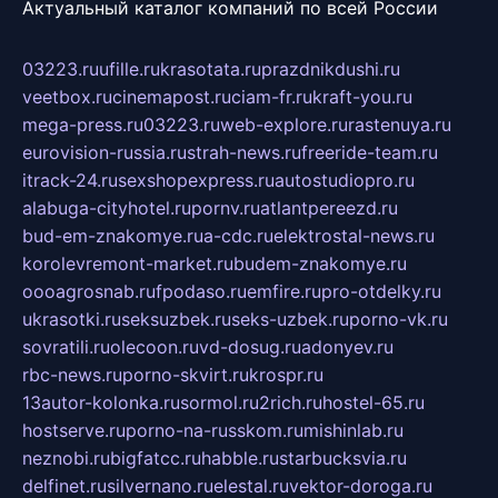
Актуальный каталог компаний по всей России
03223.ru
ufille.ru
krasotata.ru
prazdnikdushi.ru
veetbox.ru
cinemapost.ru
ciam-fr.ru
kraft-you.ru
mega-press.ru
03223.ru
web-explore.ru
rastenuya.ru
eurovision-russia.ru
strah-news.ru
freeride-team.ru
itrack-24.ru
sexshopexpress.ru
autostudiopro.ru
alabuga-cityhotel.ru
pornv.ru
atlantpereezd.ru
bud-em-znakomye.ru
a-cdc.ru
elektrostal-news.ru
korolevremont-market.ru
budem-znakomye.ru
oooagrosnab.ru
fpodaso.ru
emfire.ru
pro-otdelky.ru
ukrasotki.ru
seksuzbek.ru
seks-uzbek.ru
porno-vk.ru
sovratili.ru
olecoon.ru
vd-dosug.ru
adonyev.ru
rbc-news.ru
porno-skvirt.ru
krospr.ru
13autor-kolonka.ru
sormol.ru
2rich.ru
hostel-65.ru
hostserve.ru
porno-na-russkom.ru
mishinlab.ru
neznobi.ru
bigfatcc.ru
habble.ru
starbucksvia.ru
delfinet.ru
silvernano.ru
elestal.ru
vektor-doroga.ru