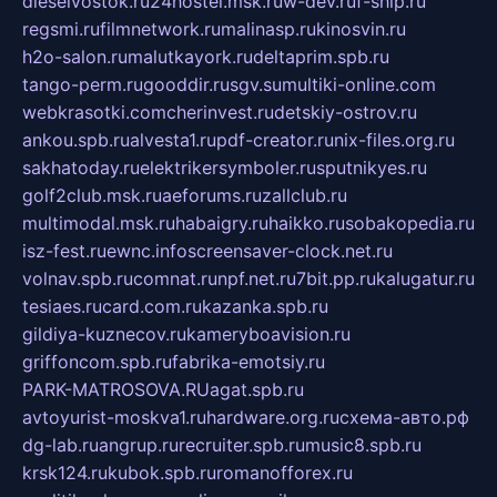
dieselvostok.ru
24hostel.msk.ru
w-dev.ru
f-ship.ru
regsmi.ru
filmnetwork.ru
malinasp.ru
kinosvin.ru
h2o-salon.ru
malutkayork.ru
deltaprim.spb.ru
tango-perm.ru
gooddir.ru
sgv.su
multiki-online.com
webkrasotki.com
cherinvest.ru
detskiy-ostrov.ru
ankou.spb.ru
alvesta1.ru
pdf-creator.ru
nix-files.org.ru
sakhatoday.ru
elektrikersymboler.ru
sputnikyes.ru
golf2club.msk.ru
aeforums.ru
zallclub.ru
multimodal.msk.ru
habaigry.ru
haikko.ru
sobakopedia.ru
isz-fest.ru
ewnc.info
screensaver-clock.net.ru
volnav.spb.ru
comnat.ru
npf.net.ru
7bit.pp.ru
kalugatur.ru
tesiaes.ru
card.com.ru
kazanka.spb.ru
gildiya-kuznecov.ru
kameryboavision.ru
griffoncom.spb.ru
fabrika-emotsiy.ru
PARK-MATROSOVA.RU
agat.spb.ru
avtoyurist-moskva1.ru
hardware.org.ru
схема-авто.рф
dg-lab.ru
angrup.ru
recruiter.spb.ru
music8.spb.ru
krsk124.ru
kubok.spb.ru
romanofforex.ru