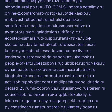
analitikaplus.ru
spyonline.ru
zosikamery.ru
sloboda-ural.pp.ru
AUTO-COM.SU
hohota.net
alimy.ru
online-z.com
aromat-vostoka.ru
otdelkaexp.ru
mobilvest.ru
bbd.net.ru
mebelshop.msk.ru
smp-forum.ru
bastion-td.ru
kosmoscreative.ru
avrmotors.ru
art-galadesign.ru
tiffany-c.ru
ecostep-samara.ru
d-p.spb.ru
галактика73.рф
sko.com.ru
davitamebel-spb.ru
fotsis.ru
tesiaes.ru
kokoroyari.spb.ru
blesna-kazan.ru
mossilver.ru
lenderoq.ru
sergeydobrin.ru
tochkazvuka.msk.ru
people-of-art.ru
bezzubova.ru
clubtibet.ru
orior-aks.ru
dynamoauto.ru
szk-favorit.ru
carlines.ru
flatnsk.ru
kingbolenskaner.ru
alex-motor.ru
astroline.net.ru
act1.spb.ru
polyglot.com.ru
gidlipetsk.ru
ooo-driada.ru
detsad125.ru
mir-zdoroviya.ru
bruslanovo.ru
siterem.ru
council.spb.ru
лодкипатриот.рф
kafekolizey.ru
iclub.net.ru
gazon-easy.ru
sugarepilekb.ru
grinox.ru
pylesostineco.ru
msts-ozarenie.ru
kameryjooan.ru