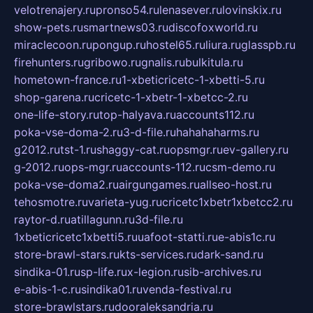
velotrenajery.ru
pronso54.ru
lenasever.ru
lovinskix.ru
show-pets.ru
smartnews03.ru
discofoxworld.ru
miraclecoon.ru
pongup.ru
hostel65.ru
liura.ru
glasspb.ru
firehunters.ru
gribowo.ru
gnalis.ru
bulkitula.ru
hometown-france.ru
1-xbeticricetc-1-xbetti-5.ru
shop-garena.ru
cricetc-1-xbetr-1-xbetcc-2.ru
one-life-story.ru
top-halyava.ru
accounts112.ru
poka-vse-doma-2.ru
3-d-file.ru
hahahaharms.ru
g2012.ru
tst-1.ru
shaggy-cat.ru
opsmgr.ru
ev-gallery.ru
g-2012.ru
ops-mgr.ru
accounts-112.ru
csm-demo.ru
poka-vse-doma2.ru
airgungames.ru
allseo-host.ru
tehosmotre.ru
varieta-yug.ru
cricetc1xbetr1xbetcc2.ru
raytor-d.ru
atillagunn.ru
3d-file.ru
1xbeticricetc1xbetti5.ru
uafoot-statti.ru
e-abis1c.ru
store-brawl-stars.ru
kts-services.ru
dark-sand.ru
sindika-01.ru
sp-life.ru
x-legion.ru
sib-archives.ru
e-abis-1-c.ru
sindika01.ru
venda-festival.ru
store-brawlstars.ru
dooraleksandria.ru