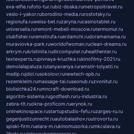
eva-elfie.ru
foto-tur.ru
biz-doska.ru
metropoltravel.ru
veslo-i-yakor.ru
borodino-media.ru
rostotsky.ru
regionufa.ru
weiss-bet.ru
zaryna.ru
casinotablet.ru
universalia.ru
remont-mebeli-moscow.ru
termomur.ru
clubfisher.ru
remstirufa.ru
erdamchi.ru
doramamama.ru
muraviovka-park.ru
worldofwoman.ru
clean-dreams.ru
arkrym.ru
kristinita.ru
dircomputer.ru
healthenter.ru
textexperts.ru
pivnaya-kruzhka.ru
kinofilmy-2021.ru
demolalapaluza.ru
tanyavanya.ru
remstir-tolyatti.ru
msdip.ru
jdol.ru
sokolovr.ru
newtech-spb.ru
rezemkleim.ru
massage-tai.ru
seonub.ru
zvonitut.ru
biolisichka24.ru
mncraft-download.ru
algoritm-sistema.ru
godflesh.ru
ru-industria.ru
zebra-tlt.ru
okna-proficom.ru
erynok.ru
onlinekinospace.ru
startupstudio-fefu.ru
zarges-ru.ru
gegenjustizunrecht.ru
autobalashov.ru
utrovortu.ru
spiski-firm.ru
elara-m.ru
kinomusorka.ru
mkcslava.ru
2bets.ru
vintovoykompressor.ru