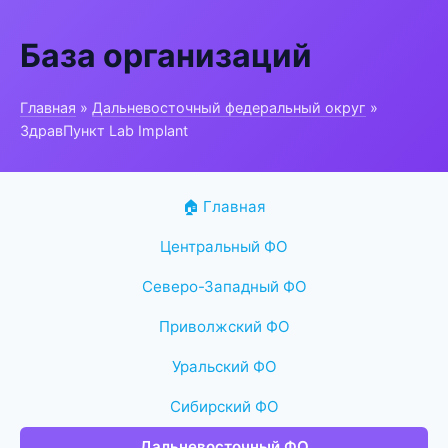
База организаций
Главная
»
Дальневосточный федеральный округ
»
ЗдравПункт Lab Implant
🏠 Главная
Центральный ФО
Северо-Западный ФО
Приволжский ФО
Уральский ФО
Сибирский ФО
Дальневосточный ФО