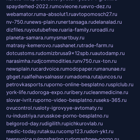
spayderhed-2022.ru
movieone.ru
evro-dez.ru
webamator.ru
ma-absolut1.ru
avtopomosch27.ru
nv-750.ru
news-plain.ru
nertansaga.ru
delanalad.ru
dizfiles.ru
youtubefree.ru
aria-family.ru
roadli.ru
planeta-samara.ru
mysmartbuy.ru
matrasy-kemerovo.ru
ashanet.ru
trade-farm.ru
dotcustoms.ru
domizbrusa9x12spb.ru
autodamp.ru
narasimha.ru
djcommodities.ru
nv750.ru
x-ton.ru
newsplain.ru
cardvoice.ru
modopaper.ru
manunae.ru
gbget.ru
alfeihavsalnassr.ru
madoma.ru
tajuncos.ru
petrovkasports.ru
porno-online-besplatno.ru
splclub.ru
york-life.ru
doroga-expo.ru
ribery.ru
cleanmedicine.ru
slovar-ivrit.ru
porno-video-besplatno.ru
seks-365.ru
ovucontrol.ru
sloty-igrovyye-avtomaty.ru
ru-industriya.ru
russkoe-porno-besplatno.ru
belgorod-day.ru
digilith.ru
pichkurovlab.ru
medic-today.ru
taksu.ru
comp123.ru
don-ykt.ru
teensvoice.ru
imgsharing.ru
domashnee-porno.ru