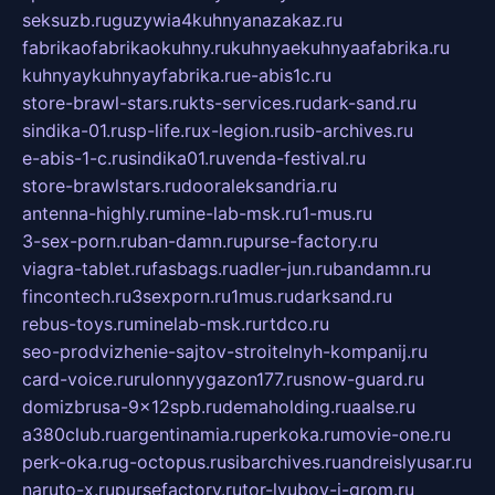
seksuzb.ru
guzywia4kuhnyanazakaz.ru
fabrikaofabrikaokuhny.ru
kuhnyaekuhnyaafabrika.ru
kuhnyaykuhnyayfabrika.ru
e-abis1c.ru
store-brawl-stars.ru
kts-services.ru
dark-sand.ru
sindika-01.ru
sp-life.ru
x-legion.ru
sib-archives.ru
e-abis-1-c.ru
sindika01.ru
venda-festival.ru
store-brawlstars.ru
dooraleksandria.ru
antenna-highly.ru
mine-lab-msk.ru
1-mus.ru
3-sex-porn.ru
ban-damn.ru
purse-factory.ru
viagra-tablet.ru
fasbags.ru
adler-jun.ru
bandamn.ru
fincontech.ru
3sexporn.ru
1mus.ru
darksand.ru
rebus-toys.ru
minelab-msk.ru
rtdco.ru
seo-prodvizhenie-sajtov-stroitelnyh-kompanij.ru
card-voice.ru
rulonnyygazon177.ru
snow-guard.ru
domizbrusa-9x12spb.ru
demaholding.ru
aalse.ru
a380club.ru
argentinamia.ru
perkoka.ru
movie-one.ru
perk-oka.ru
g-octopus.ru
sibarchives.ru
andreislyusar.ru
naruto-x.ru
pursefactory.ru
tor-lyubov-i-grom.ru