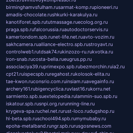
birminghamvsfulham.ru
sarmat-komp.ru
pioneeri.ru
amadis-chocolate.ru
shkurki-karakulya.ru
kanotiforet.spb.ru
tutmassage.ru
ecolog.org.ru
praga.spb.ru
falcorussia.ru
autodoctorservis.ru
kamertondom.spb.ru
net-life.net.ru
avto-vozim.ru
sakhcamera.ru
alliance-electro.spb.ru
stroyavt.ru
controlweb1.ru
tdsak74.ru
kinzozo-ru.ru
kvotka.ru
iron-snab.ru
costa-bella.ru
eugrus.pp.ru
associaciya39.ru
primexpo.spb.ru
bezmorchin.ru
ia2.ru
cpt21.ru
ispecspb.ru
regahost.ru
kolosok-elita.ru
tae-kwon.ru
consrio.com.ru
insiam.ru
avegainfo.ru
archery161.ru
bigencyclica.ru
vlast16.ru
korru.net
sarmiento.spb.su
extelopedia.ru
lammin-suo.spb.ru
iskatour.spb.ru
snpi.org.ru
running-line.ru
krygeva-spa.ru
chel.net.ru
rust-loco.ru
dugshop.ru
hl-beta.spb.ru
school494.spb.ru
mymubaby.ru
epoha-metalband.ru
ngr.spb.ru
rusgosnews.com