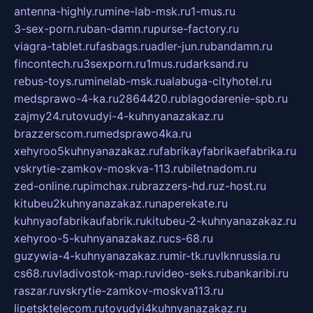
antenna-highly.ru
mine-lab-msk.ru
1-mus.ru
3-sex-porn.ru
ban-damn.ru
purse-factory.ru
viagra-tablet.ru
fasbags.ru
adler-jun.ru
bandamn.ru
fincontech.ru
3sexporn.ru
1mus.ru
darksand.ru
rebus-toys.ru
minelab-msk.ru
alabuga-cityhotel.ru
medsprawo-4-ka.ru
2864420.ru
blagodarenie-spb.ru
zajmy24.ru
tovudyi-4-kuhnyanazakaz.ru
brazzerscom.ru
medsprawo4ka.ru
xehyroo5kuhnyanazakaz.ru
fabrikayfabrikaefabrika.ru
vskrytie-zamkov-moskva-113.ru
biletnadom.ru
zed-online.ru
pimchax.ru
brazzers-hd.ru
z-host.ru
kitubeu2kuhnyanazakaz.ru
naperekate.ru
kuhnyaofabrikaufabrik.ru
kitubeu-2-kuhnyanazakaz.ru
xehyroo-5-kuhnyanazakaz.ru
cs-68.ru
guzywia-4-kuhnyanazakaz.ru
mir-tk.ru
vlknrussia.ru
cs68.ru
vladivostok-map.ru
video-seks.ru
bankaribi.ru
raszar.ru
vskrytie-zamkov-moskva113.ru
lipetsktelecom.ru
tovudyi4kuhnyanazakaz.ru