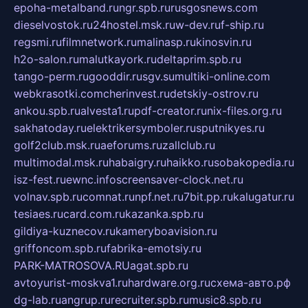
epoha-metalband.ru
ngr.spb.ru
rusgosnews.com
dieselvostok.ru
24hostel.msk.ru
w-dev.ru
f-ship.ru
regsmi.ru
filmnetwork.ru
malinasp.ru
kinosvin.ru
h2o-salon.ru
malutkayork.ru
deltaprim.spb.ru
tango-perm.ru
gooddir.ru
sgv.su
multiki-online.com
webkrasotki.com
cherinvest.ru
detskiy-ostrov.ru
ankou.spb.ru
alvesta1.ru
pdf-creator.ru
nix-files.org.ru
sakhatoday.ru
elektrikersymboler.ru
sputnikyes.ru
golf2club.msk.ru
aeforums.ru
zallclub.ru
multimodal.msk.ru
habaigry.ru
haikko.ru
sobakopedia.ru
isz-fest.ru
ewnc.info
screensaver-clock.net.ru
volnav.spb.ru
comnat.ru
npf.net.ru
7bit.pp.ru
kalugatur.ru
tesiaes.ru
card.com.ru
kazanka.spb.ru
gildiya-kuznecov.ru
kameryboavision.ru
griffoncom.spb.ru
fabrika-emotsiy.ru
PARK-MATROSOVA.RU
agat.spb.ru
avtoyurist-moskva1.ru
hardware.org.ru
схема-авто.рф
dg-lab.ru
angrup.ru
recruiter.spb.ru
music8.spb.ru