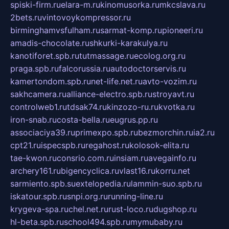
spiski-firm.ru
elara-m.ru
kinomusorka.ru
mkcslava.ru
2bets.ru
vintovoykompressor.ru
birminghamvsfulham.ru
sarmat-komp.ru
pioneeri.ru
amadis-chocolate.ru
shkurki-karakulya.ru
kanotiforet.spb.ru
tutmassage.ru
ecolog.org.ru
praga.spb.ru
falcorussia.ru
autodoctorservis.ru
kamertondom.spb.ru
net-life.net.ru
avto-vozim.ru
sakhcamera.ru
alliance-electro.spb.ru
stroyavt.ru
controlweb1.ru
tdsak74.ru
kinzozo-ru.ru
kvotka.ru
iron-snab.ru
costa-bella.ru
eugrus.pp.ru
associaciya39.ru
primexpo.spb.ru
bezmorchin.ru
ia2.ru
cpt21.ru
ispecspb.ru
regahost.ru
kolosok-elita.ru
tae-kwon.ru
consrio.com.ru
insiam.ru
avegainfo.ru
archery161.ru
bigencyclica.ru
vlast16.ru
korru.net
sarmiento.spb.su
extelopedia.ru
lammin-suo.spb.ru
iskatour.spb.ru
snpi.org.ru
running-line.ru
krygeva-spa.ru
chel.net.ru
rust-loco.ru
dugshop.ru
hl-beta.spb.ru
school494.spb.ru
mymubaby.ru