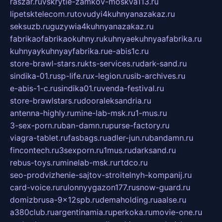
raszar.ru
vskrytie-zamkov-moskva113.ru
lipetsktelecom.ru
tovudyi4kuhnyanazakaz.ru
seksuzb.ru
guzywia4kuhnyanazakaz.ru
fabrikaofabrikaokuhny.ru
kuhnyaekuhnyaafabrika.ru
kuhnyaykuhnyayfabrika.ru
e-abis1c.ru
store-brawl-stars.ru
kts-services.ru
dark-sand.ru
sindika-01.ru
sp-life.ru
x-legion.ru
sib-archives.ru
e-abis-1-c.ru
sindika01.ru
venda-festival.ru
store-brawlstars.ru
dooraleksandria.ru
antenna-highly.ru
mine-lab-msk.ru
1-mus.ru
3-sex-porn.ru
ban-damn.ru
purse-factory.ru
viagra-tablet.ru
fasbags.ru
adler-jun.ru
bandamn.ru
fincontech.ru
3sexporn.ru
1mus.ru
darksand.ru
rebus-toys.ru
minelab-msk.ru
rtdco.ru
seo-prodvizhenie-sajtov-stroitelnyh-kompanij.ru
card-voice.ru
rulonnyygazon177.ru
snow-guard.ru
domizbrusa-9x12spb.ru
demaholding.ru
aalse.ru
a380club.ru
argentinamia.ru
perkoka.ru
movie-one.ru