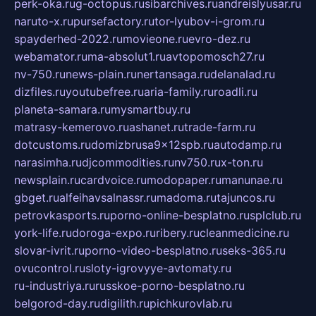
perk-oka.ru
g-octopus.ru
sibarchives.ru
andreislyusar.ru
naruto-x.ru
pursefactory.ru
tor-lyubov-i-grom.ru
spayderhed-2022.ru
movieone.ru
evro-dez.ru
webamator.ru
ma-absolut1.ru
avtopomosch27.ru
nv-750.ru
news-plain.ru
nertansaga.ru
delanalad.ru
dizfiles.ru
youtubefree.ru
aria-family.ru
roadli.ru
planeta-samara.ru
mysmartbuy.ru
matrasy-kemerovo.ru
ashanet.ru
trade-farm.ru
dotcustoms.ru
domizbrusa9x12spb.ru
autodamp.ru
narasimha.ru
djcommodities.ru
nv750.ru
x-ton.ru
newsplain.ru
cardvoice.ru
modopaper.ru
manunae.ru
gbget.ru
alfeihavsalnassr.ru
madoma.ru
tajuncos.ru
petrovkasports.ru
porno-online-besplatno.ru
splclub.ru
york-life.ru
doroga-expo.ru
ribery.ru
cleanmedicine.ru
slovar-ivrit.ru
porno-video-besplatno.ru
seks-365.ru
ovucontrol.ru
sloty-igrovyye-avtomaty.ru
ru-industriya.ru
russkoe-porno-besplatno.ru
belgorod-day.ru
digilith.ru
pichkurovlab.ru