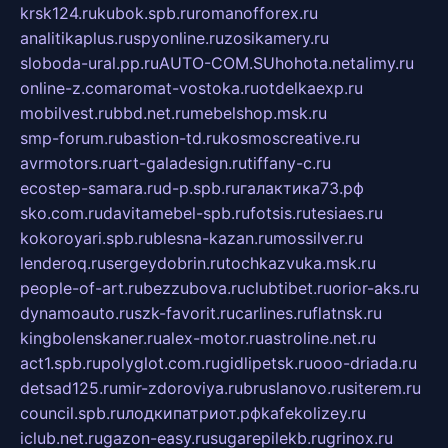
krsk124.ru
kubok.spb.ru
romanofforex.ru
analitikaplus.ru
spyonline.ru
zosikamery.ru
sloboda-ural.pp.ru
AUTO-COM.SU
hohota.net
alimy.ru
online-z.com
aromat-vostoka.ru
otdelkaexp.ru
mobilvest.ru
bbd.net.ru
mebelshop.msk.ru
smp-forum.ru
bastion-td.ru
kosmoscreative.ru
avrmotors.ru
art-galadesign.ru
tiffany-c.ru
ecostep-samara.ru
d-p.spb.ru
галактика73.рф
sko.com.ru
davitamebel-spb.ru
fotsis.ru
tesiaes.ru
kokoroyari.spb.ru
blesna-kazan.ru
mossilver.ru
lenderoq.ru
sergeydobrin.ru
tochkazvuka.msk.ru
people-of-art.ru
bezzubova.ru
clubtibet.ru
orior-aks.ru
dynamoauto.ru
szk-favorit.ru
carlines.ru
flatnsk.ru
kingbolenskaner.ru
alex-motor.ru
astroline.net.ru
act1.spb.ru
polyglot.com.ru
gidlipetsk.ru
ooo-driada.ru
detsad125.ru
mir-zdoroviya.ru
bruslanovo.ru
siterem.ru
council.spb.ru
лодкипатриот.рф
kafekolizey.ru
iclub.net.ru
gazon-easy.ru
sugarepilekb.ru
grinox.ru