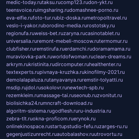
medic-today.ru
taksu.ru
comp123.ru
don-ykt.ru
teensvoice.ru
imgsharing.ru
domashnee-porno.ru
eva-elfie.ru
foto-tur.ru
biz-doska.ru
metropoltravel.ru
veslo-i-yakor.ru
borodino-media.ru
rostotsky.ru
regionufa.ru
weiss-bet.ru
zaryna.ru
casinotablet.ru
universalia.ru
remont-mebeli-moscow.ru
termomur.ru
clubfisher.ru
remstirufa.ru
erdamchi.ru
doramamama.ru
muraviovka-park.ru
worldofwoman.ru
clean-dreams.ru
arkrym.ru
kristinita.ru
dircomputer.ru
healthenter.ru
textexperts.ru
pivnaya-kruzhka.ru
kinofilmy-2021.ru
demolalapaluza.ru
tanyavanya.ru
remstir-tolyatti.ru
msdip.ru
jdol.ru
sokolovr.ru
newtech-spb.ru
rezemkleim.ru
massage-tai.ru
seonub.ru
zvonitut.ru
biolisichka24.ru
mncraft-download.ru
algoritm-sistema.ru
godflesh.ru
ru-industria.ru
zebra-tlt.ru
okna-proficom.ru
erynok.ru
onlinekinospace.ru
startupstudio-fefu.ru
zarges-ru.ru
gegenjustizunrecht.ru
autobalashov.ru
utrovortu.ru