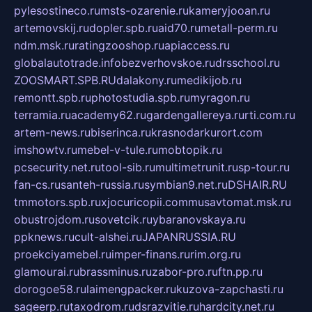
pylesostineco.ru
msts-ozarenie.ru
kameryjooan.ru
artemovskij.ru
dopler.spb.ru
aid70.ru
metall-perm.ru
ndm.msk.ru
ratingzooshop.ru
apiaccess.ru
globalautotrade.info
bezverhovskoe.ru
drsschool.ru
ZOOSMART.SPB.RU
dalakony.ru
medikijob.ru
remontt.spb.ru
photostudia.spb.ru
myragon.ru
terramia.ru
academy62.ru
gardengallereya.ru
rti.com.ru
artem-news.ru
biserinca.ru
krasnodarkurort.com
imshowtv.ru
mebel-v-tule.ru
mobtopik.ru
pcsecurity.net.ru
tool-sib.ru
multimetrunit.ru
sp-tour.ru
fan-cs.ru
santeh-russia.ru
symbian9.net.ru
DSHAIR.RU
tmmotors.spb.ru
xjocuricopii.com
musavtomat.msk.ru
obustrojdom.ru
sovetcik.ru
ybaranovskaya.ru
ppknews.ru
cult-alshei.ru
JAPANRUSSIA.RU
proekciyamebel.ru
imper-finans.ru
rim.org.ru
glamourai.ru
brassminus.ru
zabor-pro.ru
ftn.pp.ru
dorogoe58.ru
laimengpacker.ru
kuzova-zapchasti.ru
sageerp.ru
taxodrom.ru
dsrazvitie.ru
hardcity.net.ru