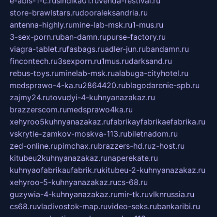
e-abis-1-c.ru
sindika01.ru
venda-festival.ru
store-brawlstars.ru
dooraleksandria.ru
antenna-highly.ru
mine-lab-msk.ru
1-mus.ru
3-sex-porn.ru
ban-damn.ru
purse-factory.ru
viagra-tablet.ru
fasbags.ru
adler-jun.ru
bandamn.ru
fincontech.ru
3sexporn.ru
1mus.ru
darksand.ru
rebus-toys.ru
minelab-msk.ru
alabuga-cityhotel.ru
medsprawo-4-ka.ru
2864420.ru
blagodarenie-spb.ru
zajmy24.ru
tovudyi-4-kuhnyanazakaz.ru
brazzerscom.ru
medsprawo4ka.ru
xehyroo5kuhnyanazakaz.ru
fabrikayfabrikaefabrika.ru
vskrytie-zamkov-moskva-113.ru
biletnadom.ru
zed-online.ru
pimchax.ru
brazzers-hd.ru
z-host.ru
kitubeu2kuhnyanazakaz.ru
naperekate.ru
kuhnyaofabrikaufabrik.ru
kitubeu-2-kuhnyanazakaz.ru
xehyroo-5-kuhnyanazakaz.ru
cs-68.ru
guzywia-4-kuhnyanazakaz.ru
mir-tk.ru
vlknrussia.ru
cs68.ru
vladivostok-map.ru
video-seks.ru
bankaribi.ru