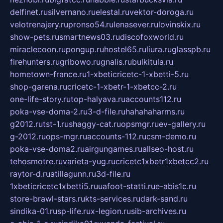
delfinet.ru
silvernano.ru
elestal.ru
vektor-doroga.ru
velotrenajery.ru
pronso54.ru
lenasever.ru
lovinskix.ru
show-pets.ru
smartnews03.ru
discofoxworld.ru
miraclecoon.ru
pongup.ru
hostel65.ru
liura.ru
glasspb.ru
firehunters.ru
gribowo.ru
gnalis.ru
bulkitula.ru
hometown-france.ru
1-xbeticricetc-1-xbetti-5.ru
shop-garena.ru
cricetc-1-xbetr-1-xbetcc-2.ru
one-life-story.ru
top-halyava.ru
accounts112.ru
poka-vse-doma-2.ru
3-d-file.ru
hahahaharms.ru
g2012.ru
tst-1.ru
shaggy-cat.ru
opsmgr.ru
ev-gallery.ru
g-2012.ru
ops-mgr.ru
accounts-112.ru
csm-demo.ru
poka-vse-doma2.ru
airgungames.ru
allseo-host.ru
tehosmotre.ru
varieta-yug.ru
cricetc1xbetr1xbetcc2.ru
raytor-d.ru
atillagunn.ru
3d-file.ru
1xbeticricetc1xbetti5.ru
uafoot-statti.ru
e-abis1c.ru
store-brawl-stars.ru
kts-services.ru
dark-sand.ru
sindika-01.ru
sp-life.ru
x-legion.ru
sib-archives.ru