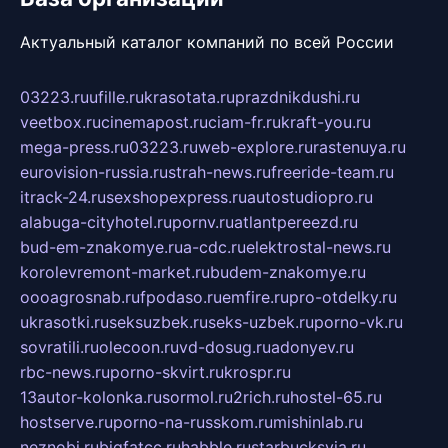
Актуальный каталог компаний по всей России
03223.ru
ufille.ru
krasotata.ru
prazdnikdushi.ru
veetbox.ru
cinemapost.ru
ciam-fr.ru
kraft-you.ru
mega-press.ru
03223.ru
web-explore.ru
rastenuya.ru
eurovision-russia.ru
strah-news.ru
freeride-team.ru
itrack-24.ru
sexshopexpress.ru
autostudiopro.ru
alabuga-cityhotel.ru
pornv.ru
atlantpereezd.ru
bud-em-znakomye.ru
a-cdc.ru
elektrostal-news.ru
korolevremont-market.ru
budem-znakomye.ru
oooagrosnab.ru
fpodaso.ru
emfire.ru
pro-otdelky.ru
ukrasotki.ru
seksuzbek.ru
seks-uzbek.ru
porno-vk.ru
sovratili.ru
olecoon.ru
vd-dosug.ru
adonyev.ru
rbc-news.ru
porno-skvirt.ru
krospr.ru
13autor-kolonka.ru
sormol.ru
2rich.ru
hostel-65.ru
hostserve.ru
porno-na-russkom.ru
mishinlab.ru
neznobi.ru
bigfatcc.ru
habble.ru
starbucksvia.ru