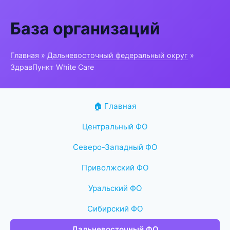
База организаций
Главная
»
Дальневосточный федеральный округ
»
ЗдравПункт White Care
🏠 Главная
Центральный ФО
Северо-Западный ФО
Приволжский ФО
Уральский ФО
Сибирский ФО
Дальневосточный ФО