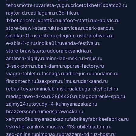
tehosmotre.ru
varieta-yug.ru
cricetc1xbetr1xbetcc2.ru
raytor-d.ru
atillagunn.ru
3d-file.ru
1xbeticricetc1xbetti5.ru
uafoot-statti.ru
e-abis1c.ru
store-brawl-stars.ru
kts-services.ru
dark-sand.ru
sindika-01.ru
sp-life.ru
x-legion.ru
sib-archives.ru
e-abis-1-c.ru
sindika01.ru
venda-festival.ru
store-brawlstars.ru
dooraleksandria.ru
antenna-highly.ru
mine-lab-msk.ru
1-mus.ru
3-sex-porn.ru
ban-damn.ru
purse-factory.ru
viagra-tablet.ru
fasbags.ru
adler-jun.ru
bandamn.ru
fincontech.ru
3sexporn.ru
1mus.ru
darksand.ru
rebus-toys.ru
minelab-msk.ru
alabuga-cityhotel.ru
medsprawo-4-ka.ru
2864420.ru
blagodarenie-spb.ru
zajmy24.ru
tovudyi-4-kuhnyanazakaz.ru
brazzerscom.ru
medsprawo4ka.ru
xehyroo5kuhnyanazakaz.ru
fabrikayfabrikaefabrika.ru
vskrytie-zamkov-moskva-113.ru
biletnadom.ru
zed-online.ru
pimchax.ru
brazzers-hd.ru
z-host.ru