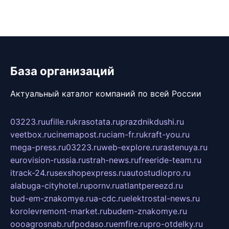
База организаций
Актуальный каталог компаний по всей России
03223.ru
ufille.ru
krasotata.ru
prazdnikdushi.ru
veetbox.ru
cinemapost.ru
ciam-fr.ru
kraft-you.ru
mega-press.ru
03223.ru
web-explore.ru
rastenuya.ru
eurovision-russia.ru
strah-news.ru
freeride-team.ru
itrack-24.ru
sexshopexpress.ru
autostudiopro.ru
alabuga-cityhotel.ru
pornv.ru
atlantpereezd.ru
bud-em-znakomye.ru
a-cdc.ru
elektrostal-news.ru
korolevremont-market.ru
budem-znakomye.ru
oooagrosnab.ru
fpodaso.ru
emfire.ru
pro-otdelky.ru