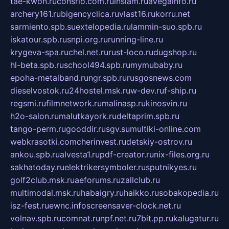
tae-kwon.ru
consrio.com.ru
insiam.ru
avegainfo.ru
archery161.ru
bigencyclica.ru
vlast16.ru
korru.net
sarmiento.spb.su
extelopedia.ru
lammin-suo.spb.ru
iskatour.spb.ru
snpi.org.ru
running-line.ru
krygeva-spa.ru
chel.net.ru
rust-loco.ru
dugshop.ru
hl-beta.spb.ru
school494.spb.ru
mymubaby.ru
epoha-metalband.ru
ngr.spb.ru
rusgosnews.com
dieselvostok.ru
24hostel.msk.ru
w-dev.ru
f-ship.ru
regsmi.ru
filmnetwork.ru
malinasp.ru
kinosvin.ru
h2o-salon.ru
malutkayork.ru
deltaprim.spb.ru
tango-perm.ru
gooddir.ru
sgv.su
multiki-online.com
webkrasotki.com
cherinvest.ru
detskiy-ostrov.ru
ankou.spb.ru
alvesta1.ru
pdf-creator.ru
nix-files.org.ru
sakhatoday.ru
elektrikersymboler.ru
sputnikyes.ru
golf2club.msk.ru
aeforums.ru
zallclub.ru
multimodal.msk.ru
habaigry.ru
haikko.ru
sobakopedia.ru
isz-fest.ru
ewnc.info
screensaver-clock.net.ru
volnav.spb.ru
comnat.ru
npf.net.ru
7bit.pp.ru
kalugatur.ru