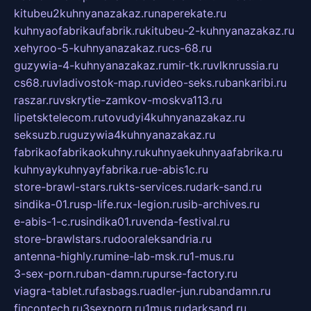
kitubeu2kuhnyanazakaz.ru
naperekate.ru
kuhnyaofabrikaufabrik.ru
kitubeu-2-kuhnyanazakaz.ru
xehyroo-5-kuhnyanazakaz.ru
cs-68.ru
guzywia-4-kuhnyanazakaz.ru
mir-tk.ru
vlknrussia.ru
cs68.ru
vladivostok-map.ru
video-seks.ru
bankaribi.ru
raszar.ru
vskrytie-zamkov-moskva113.ru
lipetsktelecom.ru
tovudyi4kuhnyanazakaz.ru
seksuzb.ru
guzywia4kuhnyanazakaz.ru
fabrikaofabrikaokuhny.ru
kuhnyaekuhnyaafabrika.ru
kuhnyaykuhnyayfabrika.ru
e-abis1c.ru
store-brawl-stars.ru
kts-services.ru
dark-sand.ru
sindika-01.ru
sp-life.ru
x-legion.ru
sib-archives.ru
e-abis-1-c.ru
sindika01.ru
venda-festival.ru
store-brawlstars.ru
dooraleksandria.ru
antenna-highly.ru
mine-lab-msk.ru
1-mus.ru
3-sex-porn.ru
ban-damn.ru
purse-factory.ru
viagra-tablet.ru
fasbags.ru
adler-jun.ru
bandamn.ru
fincontech.ru
3sexporn.ru
1mus.ru
darksand.ru