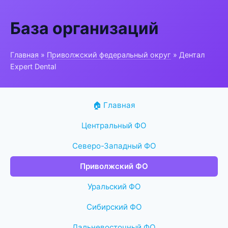
База организаций
Главная
»
Приволжский федеральный округ
» Дентал
Expert Dental
🏠 Главная
Центральный ФО
Северо-Западный ФО
Приволжский ФО
Уральский ФО
Сибирский ФО
Дальневосточный ФО