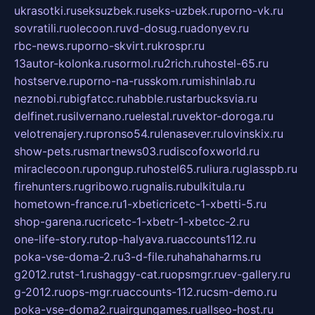
ukrasotki.ru
seksuzbek.ru
seks-uzbek.ru
porno-vk.ru
sovratili.ru
olecoon.ru
vd-dosug.ru
adonyev.ru
rbc-news.ru
porno-skvirt.ru
krospr.ru
13autor-kolonka.ru
sormol.ru
2rich.ru
hostel-65.ru
hostserve.ru
porno-na-russkom.ru
mishinlab.ru
neznobi.ru
bigfatcc.ru
habble.ru
starbucksvia.ru
delfinet.ru
silvernano.ru
elestal.ru
vektor-doroga.ru
velotrenajery.ru
pronso54.ru
lenasever.ru
lovinskix.ru
show-pets.ru
smartnews03.ru
discofoxworld.ru
miraclecoon.ru
pongup.ru
hostel65.ru
liura.ru
glasspb.ru
firehunters.ru
gribowo.ru
gnalis.ru
bulkitula.ru
hometown-france.ru
1-xbeticricetc-1-xbetti-5.ru
shop-garena.ru
cricetc-1-xbetr-1-xbetcc-2.ru
one-life-story.ru
top-halyava.ru
accounts112.ru
poka-vse-doma-2.ru
3-d-file.ru
hahahaharms.ru
g2012.ru
tst-1.ru
shaggy-cat.ru
opsmgr.ru
ev-gallery.ru
g-2012.ru
ops-mgr.ru
accounts-112.ru
csm-demo.ru
poka-vse-doma2.ru
airgungames.ru
allseo-host.ru