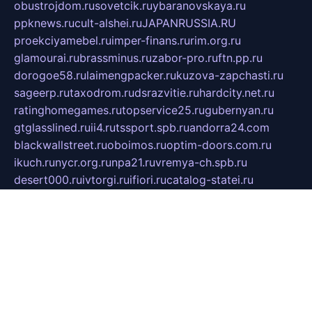
obustrojdom.ru
sovetcik.ru
ybaranovskaya.ru
ppknews.ru
cult-alshei.ru
JAPANRUSSIA.RU
proekciyamebel.ru
imper-finans.ru
rim.org.ru
glamourai.ru
brassminus.ru
zabor-pro.ru
ftn.pp.ru
dorogoe58.ru
laimengpacker.ru
kuzova-zapchasti.ru
sageerp.ru
taxodrom.ru
dsrazvitie.ru
hardcity.net.ru
ratinghomegames.ru
topservice25.ru
gubernyan.ru
gtglasslined.ru
ii4.ru
tssport.spb.ru
andorra24.com
blackwallstreet.ru
oboimos.ru
optim-doors.com.ru
ikuch.ru
nycr.org.ru
npa21.ru
vremya-ch.spb.ru
desert000.ru
ivtorgi.ru
ifiori.ru
catalog-statei.ru
dcv.org.ru
spetsmaster174.ru
ipkameryhiseeu.ru
dum26.ru
ruspol.spb.ru
fr-opendp.ru
kam-solnyshko.ru
cheyenne-arapaho.ru
sevzapmetal.spb.ru
ted-lapidus.spb.ru
parasite-eliminator.ru
sigma-complete.ru
modernworld.ru
dama-moda.ru
eholot-group.ru
sk-nvkz.ru
DRONGOLD.RU
democratia2.ru
i-farmer.ru
mass-sport.org