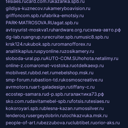
tesiaes.ru
card.com.ru
kazanka.spb.ru
gildiya-kuznecov.ru
kameryboavision.ru
griffoncom.spb.ru
fabrika-emotsiy.ru
PARK-MATROSOVA.RU
agat.spb.ru
avtoyurist-moskva1.ru
hardware.org.ru
схема-авто.рф
dg-lab.ru
angrup.ru
recruiter.spb.ru
music8.spb.ru
krsk124.ru
kubok.spb.ru
romanofforex.ru
analitikaplus.ru
spyonline.ru
zosikamery.ru
sloboda-ural.pp.ru
AUTO-COM.SU
hohota.net
alimy.ru
online-z.com
aromat-vostoka.ru
otdelkaexp.ru
mobilvest.ru
bbd.net.ru
mebelshop.msk.ru
smp-forum.ru
bastion-td.ru
kosmoscreative.ru
avrmotors.ru
art-galadesign.ru
tiffany-c.ru
ecostep-samara.ru
d-p.spb.ru
галактика73.рф
sko.com.ru
davitamebel-spb.ru
fotsis.ru
tesiaes.ru
kokoroyari.spb.ru
blesna-kazan.ru
mossilver.ru
lenderoq.ru
sergeydobrin.ru
tochkazvuka.msk.ru
people-of-art.ru
bezzubova.ru
clubtibet.ru
orior-aks.ru