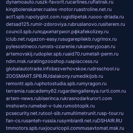
dynamoauto.ru
szk-favorit.ru
carlines.ru
flatnsk.ru
kingbolenskaner.ru
alex-motor.ru
astroline.net.ru
act1.spb.ru
polyglot.com.ru
gidlipetsk.ru
ooo-driada.ru
detsad125.ru
mir-zdoroviya.ru
bruslanovo.ru
siterem.ru
council.spb.ru
лодкипатриот.рф
kafekolizey.ru
iclub.net.ru
gazon-easy.ru
sugarepilekb.ru
grinox.ru
pylesostineco.ru
msts-ozarenie.ru
kameryjooan.ru
artemovskij.ru
dopler.spb.ru
aid70.ru
metall-perm.ru
ndm.msk.ru
ratingzooshop.ru
apiaccess.ru
globalautotrade.info
bezverhovskoe.ru
drsschool.ru
ZOOSMART.SPB.RU
dalakony.ru
medikijob.ru
remontt.spb.ru
photostudia.spb.ru
myragon.ru
terramia.ru
academy62.ru
gardengallereya.ru
rti.com.ru
artem-news.ru
biserinca.ru
krasnodarkurort.com
imshowtv.ru
mebel-v-tule.ru
mobtopik.ru
pcsecurity.net.ru
tool-sib.ru
multimetrunit.ru
sp-tour.ru
fan-cs.ru
santeh-russia.ru
symbian9.net.ru
DSHAIR.RU
tmmotors.spb.ru
xjocuricopii.com
musavtomat.msk.ru