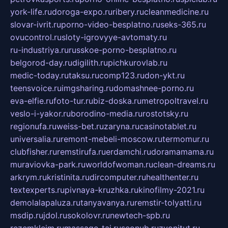
york-life.ru
doroga-expo.ru
ribery.ru
cleanmedicine.ru
slovar-ivrit.ru
porno-video-besplatno.ru
seks-365.ru
ovucontrol.ru
sloty-igrovyye-avtomaty.ru
ru-industriya.ru
russkoe-porno-besplatno.ru
belgorod-day.ru
digilith.ru
pichkurovlab.ru
medic-today.ru
taksu.ru
comp123.ru
don-ykt.ru
teensvoice.ru
imgsharing.ru
domashnee-porno.ru
eva-elfie.ru
foto-tur.ru
biz-doska.ru
metropoltravel.ru
veslo-i-yakor.ru
borodino-media.ru
rostotsky.ru
regionufa.ru
weiss-bet.ru
zaryna.ru
casinotablet.ru
universalia.ru
remont-mebeli-moscow.ru
termomur.ru
clubfisher.ru
remstirufa.ru
erdamchi.ru
doramamama.ru
muraviovka-park.ru
worldofwoman.ru
clean-dreams.ru
arkrym.ru
kristinita.ru
dircomputer.ru
healthenter.ru
textexperts.ru
pivnaya-kruzhka.ru
kinofilmy-2021.ru
demolalapaluza.ru
tanyavanya.ru
remstir-tolyatti.ru
msdip.ru
jdol.ru
sokolovr.ru
newtech-spb.ru