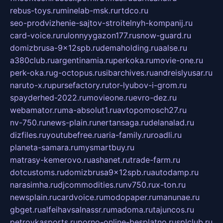
rebus-toys.ru
minelab-msk.ru
rtdco.ru
seo-prodvizhenie-sajtov-stroitelnyh-kompanij.ru
card-voice.ru
rulonnyygazon177.ru
snow-guard.ru
domizbrusa-9x12spb.ru
demaholding.ru
aalse.ru
a380club.ru
argentinamia.ru
perkoka.ru
movie-one.ru
perk-oka.ru
g-octopus.ru
sibarchives.ru
andreislyusar.ru
naruto-x.ru
pursefactory.ru
tor-lyubov-i-grom.ru
spayderhed-2022.ru
movieone.ru
evro-dez.ru
webamator.ru
ma-absolut1.ru
avtopomosch27.ru
nv-750.ru
news-plain.ru
nertansaga.ru
delanalad.ru
dizfiles.ru
youtubefree.ru
aria-family.ru
roadli.ru
planeta-samara.ru
mysmartbuy.ru
matrasy-kemerovo.ru
ashanet.ru
trade-farm.ru
dotcustoms.ru
domizbrusa9x12spb.ru
autodamp.ru
narasimha.ru
djcommodities.ru
nv750.ru
x-ton.ru
newsplain.ru
cardvoice.ru
modopaper.ru
manunae.ru
gbget.ru
alfeihavsalnassr.ru
madoma.ru
tajuncos.ru
petrovkasports.ru
porno-online-besplatno.ru
splclub.ru