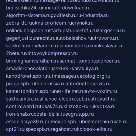
rezemkleim.ru
massage-tai.ru
seonub.ru
zvonitut.ru
biolisichka24.ru
mncraft-download.ru
algoritm-sistema.ru
godflesh.ru
ru-industria.ru
zebra-tlt.ru
okna-proficom.ru
erynok.ru
onlinekinospace.ru
startupstudio-fefu.ru
zarges-ru.ru
gegenjustizunrecht.ru
autobalashov.ru
utrovortu.ru
spiski-firm.ru
elara-m.ru
kinomusorka.ru
mkcslava.ru
2bets.ru
vintovoykompressor.ru
birminghamvsfulham.ru
sarmat-komp.ru
pioneeri.ru
amadis-chocolate.ru
shkurki-karakulya.ru
kanotiforet.spb.ru
tutmassage.ru
ecolog.org.ru
praga.spb.ru
falcorussia.ru
autodoctorservis.ru
kamertondom.spb.ru
net-life.net.ru
avto-vozim.ru
sakhcamera.ru
alliance-electro.spb.ru
stroyavt.ru
controlweb1.ru
tdsak74.ru
kinzozo-ru.ru
kvotka.ru
iron-snab.ru
costa-bella.ru
eugrus.pp.ru
associaciya39.ru
primexpo.spb.ru
bezmorchin.ru
ia2.ru
cpt21.ru
ispecspb.ru
regahost.ru
kolosok-elita.ru