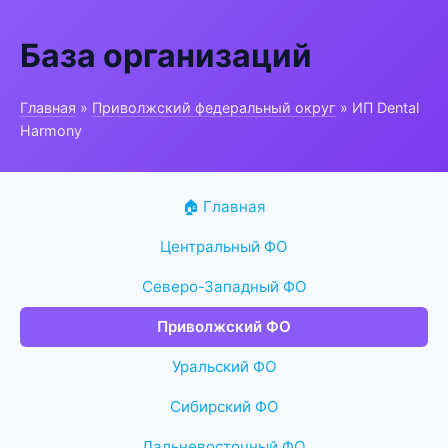
База организаций
Главная
»
Приволжский федеральный округ
» ИП Dental
Harmony
🏠 Главная
Центральный ФО
Северо-Западный ФО
Приволжский ФО
Уральский ФО
Сибирский ФО
Дальневосточный ФО