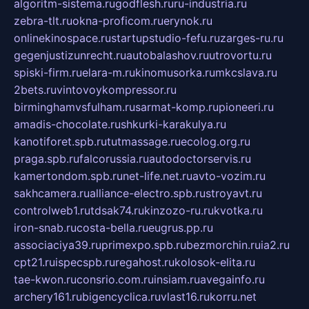
algoritm-sistema.ru
godflesh.ru
ru-industria.ru
zebra-tlt.ru
okna-proficom.ru
erynok.ru
onlinekinospace.ru
startupstudio-fefu.ru
zarges-ru.ru
gegenjustizunrecht.ru
autobalashov.ru
utrovortu.ru
spiski-firm.ru
elara-m.ru
kinomusorka.ru
mkcslava.ru
2bets.ru
vintovoykompressor.ru
birminghamvsfulham.ru
sarmat-komp.ru
pioneeri.ru
amadis-chocolate.ru
shkurki-karakulya.ru
kanotiforet.spb.ru
tutmassage.ru
ecolog.org.ru
praga.spb.ru
falcorussia.ru
autodoctorservis.ru
kamertondom.spb.ru
net-life.net.ru
avto-vozim.ru
sakhcamera.ru
alliance-electro.spb.ru
stroyavt.ru
controlweb1.ru
tdsak74.ru
kinzozo-ru.ru
kvotka.ru
iron-snab.ru
costa-bella.ru
eugrus.pp.ru
associaciya39.ru
primexpo.spb.ru
bezmorchin.ru
ia2.ru
cpt21.ru
ispecspb.ru
regahost.ru
kolosok-elita.ru
tae-kwon.ru
consrio.com.ru
insiam.ru
avegainfo.ru
archery161.ru
bigencyclica.ru
vlast16.ru
korru.net