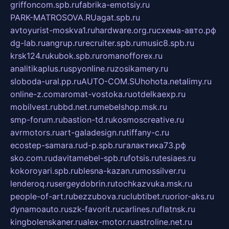
griffoncom.spb.ru
fabrika-emotsiy.ru
PARK-MATROSOVA.RU
agat.spb.ru
avtoyurist-moskva1.ru
hardware.org.ru
схема-авто.рф
dg-lab.ru
angrup.ru
recruiter.spb.ru
music8.spb.ru
krsk124.ru
kubok.spb.ru
romanofforex.ru
analitikaplus.ru
spyonline.ru
zosikamery.ru
sloboda-ural.pp.ru
AUTO-COM.SU
hohota.net
alimy.ru
online-z.com
aromat-vostoka.ru
otdelkaexp.ru
mobilvest.ru
bbd.net.ru
mebelshop.msk.ru
smp-forum.ru
bastion-td.ru
kosmoscreative.ru
avrmotors.ru
art-galadesign.ru
tiffany-c.ru
ecostep-samara.ru
d-p.spb.ru
галактика73.рф
sko.com.ru
davitamebel-spb.ru
fotsis.ru
tesiaes.ru
kokoroyari.spb.ru
blesna-kazan.ru
mossilver.ru
lenderoq.ru
sergeydobrin.ru
tochkazvuka.msk.ru
people-of-art.ru
bezzubova.ru
clubtibet.ru
orior-aks.ru
dynamoauto.ru
szk-favorit.ru
carlines.ru
flatnsk.ru
kingbolenskaner.ru
alex-motor.ru
astroline.net.ru