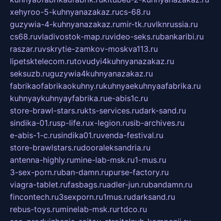
xehyroo-5-kuhnyanazakaz.ru
cs-68.ru
guzywia-4-kuhnyanazakaz.ru
mir-tk.ru
vlknrussia.ru
cs68.ru
vladivostok-map.ru
video-seks.ru
bankaribi.ru
raszar.ru
vskrytie-zamkov-moskva113.ru
lipetsktelecom.ru
tovudyi4kuhnyanazakaz.ru
seksuzb.ru
guzywia4kuhnyanazakaz.ru
fabrikaofabrikaokuhny.ru
kuhnyaekuhnyaafabrika.ru
kuhnyaykuhnyayfabrika.ru
e-abis1c.ru
store-brawl-stars.ru
kts-services.ru
dark-sand.ru
sindika-01.ru
sp-life.ru
x-legion.ru
sib-archives.ru
e-abis-1-c.ru
sindika01.ru
venda-festival.ru
store-brawlstars.ru
dooraleksandria.ru
antenna-highly.ru
mine-lab-msk.ru
1-mus.ru
3-sex-porn.ru
ban-damn.ru
purse-factory.ru
viagra-tablet.ru
fasbags.ru
adler-jun.ru
bandamn.ru
fincontech.ru
3sexporn.ru
1mus.ru
darksand.ru
rebus-toys.ru
minelab-msk.ru
rtdco.ru