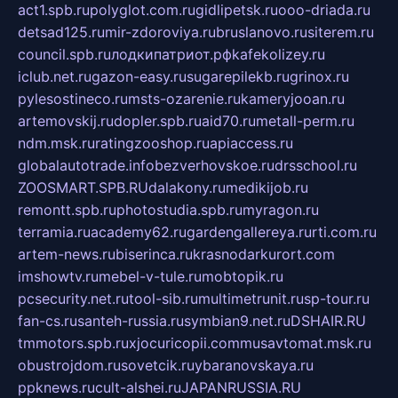
act1.spb.ru
polyglot.com.ru
gidlipetsk.ru
ooo-driada.ru
detsad125.ru
mir-zdoroviya.ru
bruslanovo.ru
siterem.ru
council.spb.ru
лодкипатриот.рф
kafekolizey.ru
iclub.net.ru
gazon-easy.ru
sugarepilekb.ru
grinox.ru
pylesostineco.ru
msts-ozarenie.ru
kameryjooan.ru
artemovskij.ru
dopler.spb.ru
aid70.ru
metall-perm.ru
ndm.msk.ru
ratingzooshop.ru
apiaccess.ru
globalautotrade.info
bezverhovskoe.ru
drsschool.ru
ZOOSMART.SPB.RU
dalakony.ru
medikijob.ru
remontt.spb.ru
photostudia.spb.ru
myragon.ru
terramia.ru
academy62.ru
gardengallereya.ru
rti.com.ru
artem-news.ru
biserinca.ru
krasnodarkurort.com
imshowtv.ru
mebel-v-tule.ru
mobtopik.ru
pcsecurity.net.ru
tool-sib.ru
multimetrunit.ru
sp-tour.ru
fan-cs.ru
santeh-russia.ru
symbian9.net.ru
DSHAIR.RU
tmmotors.spb.ru
xjocuricopii.com
musavtomat.msk.ru
obustrojdom.ru
sovetcik.ru
ybaranovskaya.ru
ppknews.ru
cult-alshei.ru
JAPANRUSSIA.RU