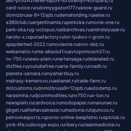
seo-prodvizhenie-sajtov-stroitelnyh-kompanij.ru
card-voice.ru
rulonnyygazon177.ru
snow-guard.ru
domizbrusa-9x12spb.ru
demaholding.ru
aalse.ru
a380club.ru
argentinamia.ru
perkoka.ru
movie-one.ru
perk-oka.ru
g-octopus.ru
sibarchives.ru
andreislyusar.ru
naruto-x.ru
pursefactory.ru
tor-lyubov-i-grom.ru
spayderhed-2022.ru
movieone.ru
evro-dez.ru
webamator.ru
ma-absolut1.ru
avtopomosch27.ru
nv-750.ru
news-plain.ru
nertansaga.ru
delanalad.ru
dizfiles.ru
youtubefree.ru
aria-family.ru
roadli.ru
planeta-samara.ru
mysmartbuy.ru
matrasy-kemerovo.ru
ashanet.ru
trade-farm.ru
dotcustoms.ru
domizbrusa9x12spb.ru
autodamp.ru
narasimha.ru
djcommodities.ru
nv750.ru
x-ton.ru
newsplain.ru
cardvoice.ru
modopaper.ru
manunae.ru
gbget.ru
alfeihavsalnassr.ru
madoma.ru
tajuncos.ru
petrovkasports.ru
porno-online-besplatno.ru
splclub.ru
york-life.ru
doroga-expo.ru
ribery.ru
cleanmedicine.ru