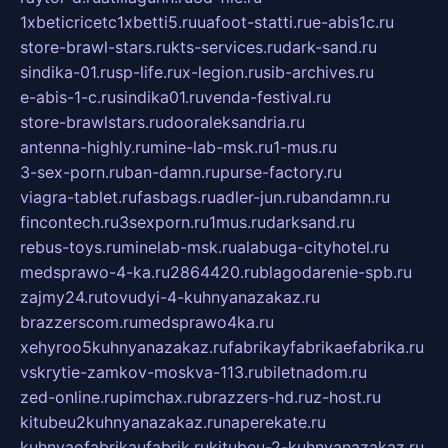
1xbeticricetc1xbetti5.ru
uafoot-statti.ru
e-abis1c.ru
store-brawl-stars.ru
kts-services.ru
dark-sand.ru
sindika-01.ru
sp-life.ru
x-legion.ru
sib-archives.ru
e-abis-1-c.ru
sindika01.ru
venda-festival.ru
store-brawlstars.ru
dooraleksandria.ru
antenna-highly.ru
mine-lab-msk.ru
1-mus.ru
3-sex-porn.ru
ban-damn.ru
purse-factory.ru
viagra-tablet.ru
fasbags.ru
adler-jun.ru
bandamn.ru
fincontech.ru
3sexporn.ru
1mus.ru
darksand.ru
rebus-toys.ru
minelab-msk.ru
alabuga-cityhotel.ru
medsprawo-4-ka.ru
2864420.ru
blagodarenie-spb.ru
zajmy24.ru
tovudyi-4-kuhnyanazakaz.ru
brazzerscom.ru
medsprawo4ka.ru
xehyroo5kuhnyanazakaz.ru
fabrikayfabrikaefabrika.ru
vskrytie-zamkov-moskva-113.ru
biletnadom.ru
zed-online.ru
pimchax.ru
brazzers-hd.ru
z-host.ru
kitubeu2kuhnyanazakaz.ru
naperekate.ru
kuhnyaofabrikaufabrik.ru
kitubeu-2-kuhnyanazakaz.ru