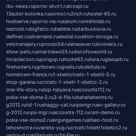
rbc-news.ru
porno-skvirt.ru
krospr.ru
13autor-kolonka.ru
sormol.ru
2rich.ru
hostel-65.ru
hostserve.ru
porno-na-russkom.ru
mishinlab.ru
neznobi.ru
bigfatcc.ru
habble.ru
starbucksvia.ru
delfinet.ru
silvernano.ru
elestal.ru
vektor-doroga.ru
velotrenajery.ru
pronso54.ru
lenasever.ru
lovinskix.ru
show-pets.ru
smartnews03.ru
discofoxworld.ru
miraclecoon.ru
pongup.ru
hostel65.ru
liura.ru
glasspb.ru
firehunters.ru
gribowo.ru
gnalis.ru
bulkitula.ru
hometown-france.ru
1-xbeticricetc-1-xbetti-5.ru
shop-garena.ru
cricetc-1-xbetr-1-xbetcc-2.ru
one-life-story.ru
top-halyava.ru
accounts112.ru
poka-vse-doma-2.ru
3-d-file.ru
hahahaharms.ru
g2012.ru
tst-1.ru
shaggy-cat.ru
opsmgr.ru
ev-gallery.ru
g-2012.ru
ops-mgr.ru
accounts-112.ru
csm-demo.ru
poka-vse-doma2.ru
airgungames.ru
allseo-host.ru
tehosmotre.ru
varieta-yug.ru
cricetc1xbetr1xbetcc2.ru
raytor-d.ru
atillagunn.ru
3d-file.ru