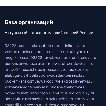
База организаций
Актуальный каталог компаний по всей России
03223.ru
ufille.ru
krasotata.ru
prazdnikdushi.ru
veetbox.ru
cinemapost.ru
ciam-fr.ru
kraft-you.ru
mega-press.ru
03223.ru
web-explore.ru
rastenuya.ru
eurovision-russia.ru
strah-news.ru
freeride-team.ru
itrack-24.ru
sexshopexpress.ru
autostudiopro.ru
alabuga-cityhotel.ru
pornv.ru
atlantpereezd.ru
bud-em-znakomye.ru
a-cdc.ru
elektrostal-news.ru
korolevremont-market.ru
budem-znakomye.ru
oooagrosnab.ru
fpodaso.ru
emfire.ru
pro-otdelky.ru
ukrasotki.ru
seksuzbek.ru
seks-uzbek.ru
porno-vk.ru
sovratili.ru
olecoon.ru
vd-dosug.ru
adonyev.ru