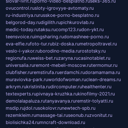
slovar-ivrit.ru
porno-video-besplatno.ru
seks-365.ru
ovucontrol.ru
sloty-igrovyye-avtomaty.ru
ru-industriya.ru
russkoe-porno-besplatno.ru
belgorod-day.ru
digilith.ru
pichkurovlab.ru
medic-today.ru
taksu.ru
comp123.ru
don-ykt.ru
teensvoice.ru
imgsharing.ru
domashnee-porno.ru
eva-elfie.ru
foto-tur.ru
biz-doska.ru
metropoltravel.ru
veslo-i-yakor.ru
borodino-media.ru
rostotsky.ru
regionufa.ru
weiss-bet.ru
zaryna.ru
casinotablet.ru
universalia.ru
remont-mebeli-moscow.ru
termomur.ru
clubfisher.ru
remstirufa.ru
erdamchi.ru
doramamama.ru
muraviovka-park.ru
worldofwoman.ru
clean-dreams.ru
arkrym.ru
kristinita.ru
dircomputer.ru
healthenter.ru
textexperts.ru
pivnaya-kruzhka.ru
kinofilmy-2021.ru
demolalapaluza.ru
tanyavanya.ru
remstir-tolyatti.ru
msdip.ru
jdol.ru
sokolovr.ru
newtech-spb.ru
rezemkleim.ru
massage-tai.ru
seonub.ru
zvonitut.ru
biolisichka24.ru
mncraft-download.ru