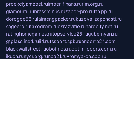
proekciyamebel.ru
imper-finans.ru
rim.org.ru
glamourai.ru
brassminus.ru
zabor-pro.ru
ftn.pp.ru
dorogoe58.ru
laimengpacker.ru
kuzova-zapchasti.ru
sageerp.ru
taxodrom.ru
dsrazvitie.ru
hardcity.net.ru
ratinghomegames.ru
topservice25.ru
gubernyan.ru
gtglasslined.ru
ii4.ru
tssport.spb.ru
andorra24.com
blackwallstreet.ru
oboimos.ru
optim-doors.com.ru
ikuch.ru
nycr.org.ru
npa21.ru
vremya-ch.spb.ru
desert000.ru
ivtorgi.ru
ifiori.ru
catalog-statei.ru
dcv.org.ru
spetsmaster174.ru
ipkameryhiseeu.ru
dum26.ru
ruspol.spb.ru
fr-opendp.ru
kam-solnyshko.ru
cheyenne-arapaho.ru
sevzapmetal.spb.ru
ted-lapidus.spb.ru
parasite-eliminator.ru
sigma-complete.ru
modernworld.ru
dama-moda.ru
eholot-group.ru
sk-nvkz.ru
DRONGOLD.RU
democratia2.ru
i-farmer.ru
mass-sport.org
jablonex.spb.ru
bookmess.ru
linkword.ru
refineua.com.ru
cs-spec.net.ru
altay-mebel.ru