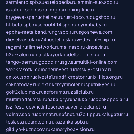
sarmiento.spb.su
extelopedia.ru
lammin-suo.spb.ru
iskatour.spb.ru
snpi.org.ru
running-line.ru
krygeva-spa.ru
chel.net.ru
rust-loco.ru
dugshop.ru
hl-beta.spb.ru
school494.spb.ru
mymubaby.ru
epoha-metalband.ru
ngr.spb.ru
rusgosnews.com
dieselvostok.ru
24hostel.msk.ru
w-dev.ru
f-ship.ru
regsmi.ru
filmnetwork.ru
malinasp.ru
kinosvin.ru
h2o-salon.ru
malutkayork.ru
deltaprim.spb.ru
tango-perm.ru
gooddir.ru
sgv.su
multiki-online.com
webkrasotki.com
cherinvest.ru
detskiy-ostrov.ru
ankou.spb.ru
alvesta1.ru
pdf-creator.ru
nix-files.org.ru
sakhatoday.ru
elektrikersymboler.ru
sputnikyes.ru
golf2club.msk.ru
aeforums.ru
zallclub.ru
multimodal.msk.ru
habaigry.ru
haikko.ru
sobakopedia.ru
isz-fest.ru
ewnc.info
screensaver-clock.net.ru
volnav.spb.ru
comnat.ru
npf.net.ru
7bit.pp.ru
kalugatur.ru
tesiaes.ru
card.com.ru
kazanka.spb.ru
gildiya-kuznecov.ru
kameryboavision.ru