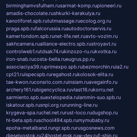
birminghamvsfulham.ru
sarmat-komp.ru
pioneeri.ru
amadis-chocolate.ru
shkurki-karakulya.ru
kanotiforet.spb.ru
tutmassage.ru
ecolog.org.ru
praga.spb.ru
falcorussia.ru
autodoctorservis.ru
kamertondom.spb.ru
net-life.net.ru
avto-vozim.ru
sakhcamera.ru
alliance-electro.spb.ru
stroyavt.ru
controlweb1.ru
tdsak74.ru
kinzozo-ru.ru
kvotka.ru
iron-snab.ru
costa-bella.ru
eugrus.pp.ru
associaciya39.ru
primexpo.spb.ru
bezmorchin.ru
ia2.ru
cpt21.ru
ispecspb.ru
regahost.ru
kolosok-elita.ru
tae-kwon.ru
consrio.com.ru
insiam.ru
avegainfo.ru
archery161.ru
bigencyclica.ru
vlast16.ru
korru.net
sarmiento.spb.su
extelopedia.ru
lammin-suo.spb.ru
iskatour.spb.ru
snpi.org.ru
running-line.ru
krygeva-spa.ru
chel.net.ru
rust-loco.ru
dugshop.ru
hl-beta.spb.ru
school494.spb.ru
mymubaby.ru
epoha-metalband.ru
ngr.spb.ru
rusgosnews.com
dieselvostok.ru
24hostel.msk.ru
w-dev.ru
f-ship.ru