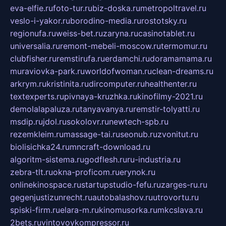
eva-elfie.ru
foto-tur.ru
biz-doska.ru
metropoltravel.ru
veslo-i-yakor.ru
borodino-media.ru
rostotsky.ru
regionufa.ru
weiss-bet.ru
zaryna.ru
casinotablet.ru
universalia.ru
remont-mebeli-moscow.ru
termomur.ru
clubfisher.ru
remstirufa.ru
erdamchi.ru
doramamama.ru
muraviovka-park.ru
worldofwoman.ru
clean-dreams.ru
arkrym.ru
kristinita.ru
dircomputer.ru
healthenter.ru
textexperts.ru
pivnaya-kruzhka.ru
kinofilmy-2021.ru
demolalapaluza.ru
tanyavanya.ru
remstir-tolyatti.ru
msdip.ru
jdol.ru
sokolovr.ru
newtech-spb.ru
rezemkleim.ru
massage-tai.ru
seonub.ru
zvonitut.ru
biolisichka24.ru
mncraft-download.ru
algoritm-sistema.ru
godflesh.ru
ru-industria.ru
zebra-tlt.ru
okna-proficom.ru
erynok.ru
onlinekinospace.ru
startupstudio-fefu.ru
zarges-ru.ru
gegenjustizunrecht.ru
autobalashov.ru
utrovortu.ru
spiski-firm.ru
elara-m.ru
kinomusorka.ru
mkcslava.ru
2bets.ru
vintovoykompressor.ru