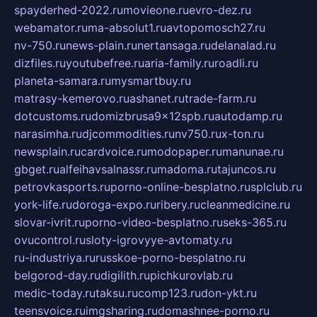
spayderhed-2022.ru
movieone.ru
evro-dez.ru
webamator.ru
ma-absolut1.ru
avtopomosch27.ru
nv-750.ru
news-plain.ru
nertansaga.ru
delanalad.ru
dizfiles.ru
youtubefree.ru
aria-family.ru
roadli.ru
planeta-samara.ru
mysmartbuy.ru
matrasy-kemerovo.ru
ashanet.ru
trade-farm.ru
dotcustoms.ru
domizbrusa9x12spb.ru
autodamp.ru
narasimha.ru
djcommodities.ru
nv750.ru
x-ton.ru
newsplain.ru
cardvoice.ru
modopaper.ru
manunae.ru
gbget.ru
alfeihavsalnassr.ru
madoma.ru
tajuncos.ru
petrovkasports.ru
porno-online-besplatno.ru
splclub.ru
york-life.ru
doroga-expo.ru
ribery.ru
cleanmedicine.ru
slovar-ivrit.ru
porno-video-besplatno.ru
seks-365.ru
ovucontrol.ru
sloty-igrovyye-avtomaty.ru
ru-industriya.ru
russkoe-porno-besplatno.ru
belgorod-day.ru
digilith.ru
pichkurovlab.ru
medic-today.ru
taksu.ru
comp123.ru
don-ykt.ru
teensvoice.ru
imgsharing.ru
domashnee-porno.ru