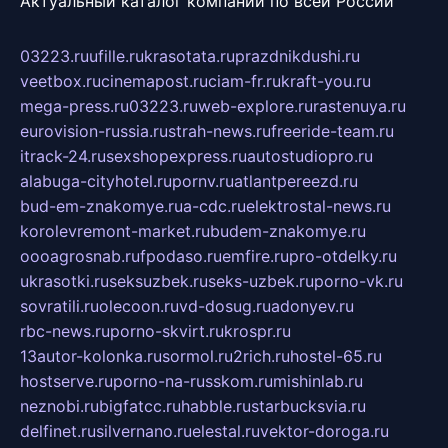
Актуальный каталог компаний по всей России
03223.ru
ufille.ru
krasotata.ru
prazdnikdushi.ru
veetbox.ru
cinemapost.ru
ciam-fr.ru
kraft-you.ru
mega-press.ru
03223.ru
web-explore.ru
rastenuya.ru
eurovision-russia.ru
strah-news.ru
freeride-team.ru
itrack-24.ru
sexshopexpress.ru
autostudiopro.ru
alabuga-cityhotel.ru
pornv.ru
atlantpereezd.ru
bud-em-znakomye.ru
a-cdc.ru
elektrostal-news.ru
korolevremont-market.ru
budem-znakomye.ru
oooagrosnab.ru
fpodaso.ru
emfire.ru
pro-otdelky.ru
ukrasotki.ru
seksuzbek.ru
seks-uzbek.ru
porno-vk.ru
sovratili.ru
olecoon.ru
vd-dosug.ru
adonyev.ru
rbc-news.ru
porno-skvirt.ru
krospr.ru
13autor-kolonka.ru
sormol.ru
2rich.ru
hostel-65.ru
hostserve.ru
porno-na-russkom.ru
mishinlab.ru
neznobi.ru
bigfatcc.ru
habble.ru
starbucksvia.ru
delfinet.ru
silvernano.ru
elestal.ru
vektor-doroga.ru