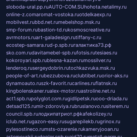
sloboda-ural.pp.ru
AUTO-COM.SU
hohota.net
alimy.ru
online-z.com
aromat-vostoka.ru
otdelkaexp.ru
mobilvest.ru
bbd.net.ru
mebelshop.msk.ru
smp-forum.ru
bastion-td.ru
kosmoscreative.ru
avrmotors.ru
art-galadesign.ru
tiffany-c.ru
ecostep-samara.ru
d-p.spb.ru
галактика73.рф
sko.com.ru
davitamebel-spb.ru
fotsis.ru
tesiaes.ru
kokoroyari.spb.ru
blesna-kazan.ru
mossilver.ru
lenderoq.ru
sergeydobrin.ru
tochkazvuka.msk.ru
people-of-art.ru
bezzubova.ru
clubtibet.ru
orior-aks.ru
dynamoauto.ru
szk-favorit.ru
carlines.ru
flatnsk.ru
kingbolenskaner.ru
alex-motor.ru
astroline.net.ru
act1.spb.ru
polyglot.com.ru
gidlipetsk.ru
ooo-driada.ru
detsad125.ru
mir-zdoroviya.ru
bruslanovo.ru
siterem.ru
council.spb.ru
лодкипатриот.рф
kafekolizey.ru
iclub.net.ru
gazon-easy.ru
sugarepilekb.ru
grinox.ru
pylesostineco.ru
msts-ozarenie.ru
kameryjooan.ru
artemovskij.ru
dopler.spb.ru
aid70.ru
metall-perm.ru