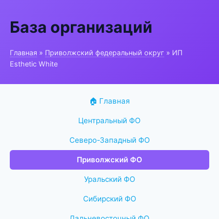
База организаций
Главная
»
Приволжский федеральный округ
» ИП
Esthetic White
🏠 Главная
Центральный ФО
Северо-Западный ФО
Приволжский ФО
Уральский ФО
Сибирский ФО
Дальневосточный ФО