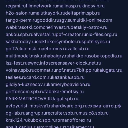
regsmi.ru
filmnetwork.ru
malinasp.ru
kinosvin.ru
h2o-salon.ru
malutkayork.ru
deltaprim.spb.ru
tango-perm.ru
gooddir.ru
sgv.su
multiki-online.com
webkrasotki.com
cherinvest.ru
detskiy-ostrov.ru
ankou.spb.ru
alvesta1.ru
pdf-creator.ru
nix-files.org.ru
sakhatoday.ru
elektrikersymboler.ru
sputnikyes.ru
golf2club.msk.ru
aeforums.ru
zallclub.ru
multimodal.msk.ru
habaigry.ru
haikko.ru
sobakopedia.ru
isz-fest.ru
ewnc.info
screensaver-clock.net.ru
volnav.spb.ru
comnat.ru
npf.net.ru
7bit.pp.ru
kalugatur.ru
tesiaes.ru
card.com.ru
kazanka.spb.ru
gildiya-kuznecov.ru
kameryboavision.ru
griffoncom.spb.ru
fabrika-emotsiy.ru
PARK-MATROSOVA.RU
agat.spb.ru
avtoyurist-moskva1.ru
hardware.org.ru
схема-авто.рф
dg-lab.ru
angrup.ru
recruiter.spb.ru
music8.spb.ru
krsk124.ru
kubok.spb.ru
romanofforex.ru
analitikaplus.ru
spyonline.ru
zosikamery.ru