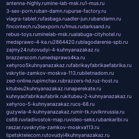
antenna-highly.ru
mine-lab-msk.ru
1-mus.ru
3-sex-porn.ru
ban-damn.ru
purse-factory.ru
viagra-tablet.ru
fasbags.ru
adler-jun.ru
bandamn.ru
fincontech.ru
3sexporn.ru
1mus.ru
darksand.ru
rebus-toys.ru
minelab-msk.ru
alabuga-cityhotel.ru
medsprawo-4-ka.ru
2864420.ru
blagodarenie-spb.ru
zajmy24.ru
tovudyi-4-kuhnyanazakaz.ru
brazzerscom.ru
medsprawo4ka.ru
xehyroo5kuhnyanazakaz.ru
fabrikayfabrikaefabrika.ru
vskrytie-zamkov-moskva-113.ru
biletnadom.ru
zed-online.ru
pimchax.ru
brazzers-hd.ru
z-host.ru
kitubeu2kuhnyanazakaz.ru
naperekate.ru
kuhnyaofabrikaufabrik.ru
kitubeu-2-kuhnyanazakaz.ru
xehyroo-5-kuhnyanazakaz.ru
cs-68.ru
guzywia-4-kuhnyanazakaz.ru
mir-tk.ru
vlknrussia.ru
cs68.ru
vladivostok-map.ru
video-seks.ru
bankaribi.ru
raszar.ru
vskrytie-zamkov-moskva113.ru
lipetsktelecom.ru
tovudyi4kuhnyanazakaz.ru