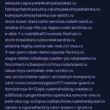
seksuzb.ru
guzywia4kuhnyanazakaz.ru
fabrikaofabrikaokuhny.ru
kuhnyaekuhnyaafabrika.ru
kuhnyaykuhnyayfabrika.ru
e-abis1c.ru
store-brawl-stars.ru
kts-services.ru
dark-sand.ru
sindika-01.ru
sp-life.ru
x-legion.ru
sib-archives.ru
e-abis-1-c.ru
sindika01.ru
venda-festival.ru
store-brawlstars.ru
dooraleksandria.ru
antenna-highly.ru
mine-lab-msk.ru
1-mus.ru
3-sex-porn.ru
ban-damn.ru
purse-factory.ru
viagra-tablet.ru
fasbags.ru
adler-jun.ru
bandamn.ru
fincontech.ru
3sexporn.ru
1mus.ru
darksand.ru
rebus-toys.ru
minelab-msk.ru
rtdco.ru
seo-prodvizhenie-sajtov-stroitelnyh-kompanij.ru
card-voice.ru
rulonnyygazon177.ru
snow-guard.ru
domizbrusa-9x12spb.ru
demaholding.ru
aalse.ru
a380club.ru
argentinamia.ru
perkoka.ru
movie-one.ru
perk-oka.ru
g-octopus.ru
sibarchives.ru
andreislyusar.ru
naruto-x.ru
pursefactory.ru
tor-lyubov-i-grom.ru