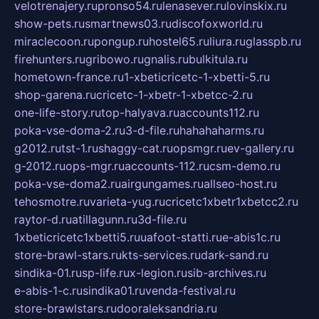
velotrenajery.ru
pronso54.ru
lenasever.ru
lovinskix.ru
show-pets.ru
smartnews03.ru
discofoxworld.ru
miraclecoon.ru
pongup.ru
hostel65.ru
liura.ru
glasspb.ru
firehunters.ru
gribowo.ru
gnalis.ru
bulkitula.ru
hometown-france.ru
1-xbeticricetc-1-xbetti-5.ru
shop-garena.ru
cricetc-1-xbetr-1-xbetcc-2.ru
one-life-story.ru
top-halyava.ru
accounts112.ru
poka-vse-doma-2.ru
3-d-file.ru
hahahaharms.ru
g2012.ru
tst-1.ru
shaggy-cat.ru
opsmgr.ru
ev-gallery.ru
g-2012.ru
ops-mgr.ru
accounts-112.ru
csm-demo.ru
poka-vse-doma2.ru
airgungames.ru
allseo-host.ru
tehosmotre.ru
varieta-yug.ru
cricetc1xbetr1xbetcc2.ru
raytor-d.ru
atillagunn.ru
3d-file.ru
1xbeticricetc1xbetti5.ru
uafoot-statti.ru
e-abis1c.ru
store-brawl-stars.ru
kts-services.ru
dark-sand.ru
sindika-01.ru
sp-life.ru
x-legion.ru
sib-archives.ru
e-abis-1-c.ru
sindika01.ru
venda-festival.ru
store-brawlstars.ru
dooraleksandria.ru