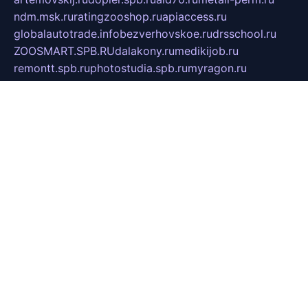
ndm.msk.ru
ratingzooshop.ru
apiaccess.ru
globalautotrade.info
bezverhovskoe.ru
drsschool.ru
ZOOSMART.SPB.RU
dalakony.ru
medikijob.ru
remontt.spb.ru
photostudia.spb.ru
myragon.ru
terramia.ru
academy62.ru
gardengallereya.ru
rti.com.ru
artem-news.ru
biserinca.ru
krasnodarkurort.com
imshowtv.ru
mebel-v-tule.ru
mobtopik.ru
pcsecurity.net.ru
tool-sib.ru
multimetrunit.ru
sp-tour.ru
fan-cs.ru
santeh-russia.ru
symbian9.net.ru
DSHAIR.RU
tmmotors.spb.ru
xjocuricopii.com
musavtomat.msk.ru
obustrojdom.ru
sovetcik.ru
ybaranovskaya.ru
ppknews.ru
cult-alshei.ru
JAPANRUSSIA.RU
proekciyamebel.ru
imper-finans.ru
rim.org.ru
glamourai.ru
brassminus.ru
zabor-pro.ru
ftn.pp.ru
dorogoe58.ru
laimengpacker.ru
kuzova-zapchasti.ru
sageerp.ru
taxodrom.ru
dsrazvitie.ru
hardcity.net.ru
ratinghomegames.ru
topservice25.ru
gubernyan.ru