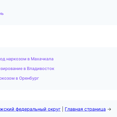
нь
под наркозом в Махачкала
езирование в Владивосток
ркозом в Оренбург
лжский федеральный округ
|
Главная страница
→