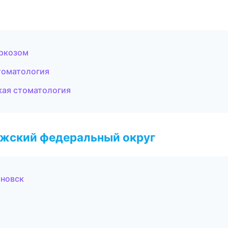
аркозом
стоматология
кая стоматология
лжский федеральный округ
яновск