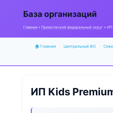
База организаций
Главная
»
Приволжский федеральный округ
» ИП 
🏠 Главная
Центральный ФО
Севе
ИП Kids Premiu