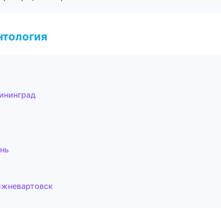
нтология
ининград
ань
ижневартовск