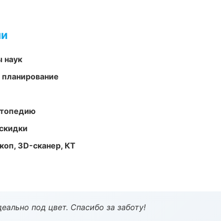
ми
ы наук
 планирование
ортопедию
скидки
оп, 3D-сканер, КТ
еально под цвет. Спасибо за заботу!