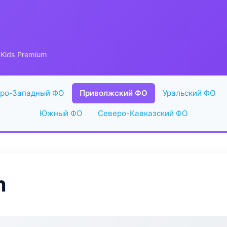
Kids Premium
ро-Западный ФО
Приволжский ФО
Уральский ФО
Южный ФО
Северо-Кавказский ФО
m