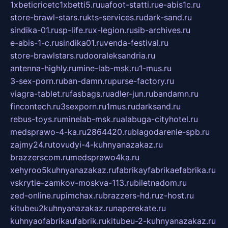
1xbeticricetc1xbetti5.ru
uafoot-statti.ru
e-abis1c.ru
store-brawl-stars.ru
kts-services.ru
dark-sand.ru
sindika-01.ru
sp-life.ru
x-legion.ru
sib-archives.ru
e-abis-1-c.ru
sindika01.ru
venda-festival.ru
store-brawlstars.ru
dooraleksandria.ru
antenna-highly.ru
mine-lab-msk.ru
1-mus.ru
3-sex-porn.ru
ban-damn.ru
purse-factory.ru
viagra-tablet.ru
fasbags.ru
adler-jun.ru
bandamn.ru
fincontech.ru
3sexporn.ru
1mus.ru
darksand.ru
rebus-toys.ru
minelab-msk.ru
alabuga-cityhotel.ru
medsprawo-4-ka.ru
2864420.ru
blagodarenie-spb.ru
zajmy24.ru
tovudyi-4-kuhnyanazakaz.ru
brazzerscom.ru
medsprawo4ka.ru
xehyroo5kuhnyanazakaz.ru
fabrikayfabrikaefabrika.ru
vskrytie-zamkov-moskva-113.ru
biletnadom.ru
zed-online.ru
pimchax.ru
brazzers-hd.ru
z-host.ru
kitubeu2kuhnyanazakaz.ru
naperekate.ru
kuhnyaofabrikaufabrik.ru
kitubeu-2-kuhnyanazakaz.ru