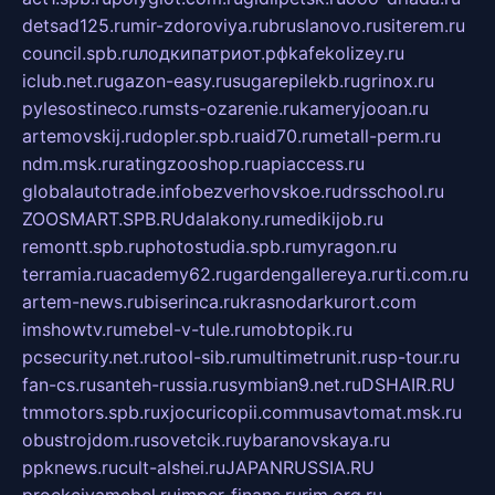
detsad125.ru
mir-zdoroviya.ru
bruslanovo.ru
siterem.ru
council.spb.ru
лодкипатриот.рф
kafekolizey.ru
iclub.net.ru
gazon-easy.ru
sugarepilekb.ru
grinox.ru
pylesostineco.ru
msts-ozarenie.ru
kameryjooan.ru
artemovskij.ru
dopler.spb.ru
aid70.ru
metall-perm.ru
ndm.msk.ru
ratingzooshop.ru
apiaccess.ru
globalautotrade.info
bezverhovskoe.ru
drsschool.ru
ZOOSMART.SPB.RU
dalakony.ru
medikijob.ru
remontt.spb.ru
photostudia.spb.ru
myragon.ru
terramia.ru
academy62.ru
gardengallereya.ru
rti.com.ru
artem-news.ru
biserinca.ru
krasnodarkurort.com
imshowtv.ru
mebel-v-tule.ru
mobtopik.ru
pcsecurity.net.ru
tool-sib.ru
multimetrunit.ru
sp-tour.ru
fan-cs.ru
santeh-russia.ru
symbian9.net.ru
DSHAIR.RU
tmmotors.spb.ru
xjocuricopii.com
musavtomat.msk.ru
obustrojdom.ru
sovetcik.ru
ybaranovskaya.ru
ppknews.ru
cult-alshei.ru
JAPANRUSSIA.RU
proekciyamebel.ru
imper-finans.ru
rim.org.ru