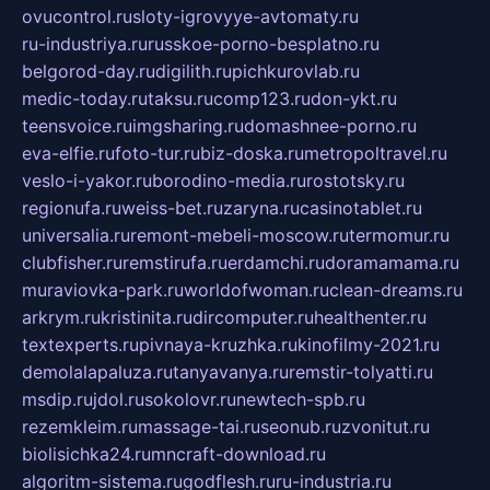
ovucontrol.ru
sloty-igrovyye-avtomaty.ru
ru-industriya.ru
russkoe-porno-besplatno.ru
belgorod-day.ru
digilith.ru
pichkurovlab.ru
medic-today.ru
taksu.ru
comp123.ru
don-ykt.ru
teensvoice.ru
imgsharing.ru
domashnee-porno.ru
eva-elfie.ru
foto-tur.ru
biz-doska.ru
metropoltravel.ru
veslo-i-yakor.ru
borodino-media.ru
rostotsky.ru
regionufa.ru
weiss-bet.ru
zaryna.ru
casinotablet.ru
universalia.ru
remont-mebeli-moscow.ru
termomur.ru
clubfisher.ru
remstirufa.ru
erdamchi.ru
doramamama.ru
muraviovka-park.ru
worldofwoman.ru
clean-dreams.ru
arkrym.ru
kristinita.ru
dircomputer.ru
healthenter.ru
textexperts.ru
pivnaya-kruzhka.ru
kinofilmy-2021.ru
demolalapaluza.ru
tanyavanya.ru
remstir-tolyatti.ru
msdip.ru
jdol.ru
sokolovr.ru
newtech-spb.ru
rezemkleim.ru
massage-tai.ru
seonub.ru
zvonitut.ru
biolisichka24.ru
mncraft-download.ru
algoritm-sistema.ru
godflesh.ru
ru-industria.ru