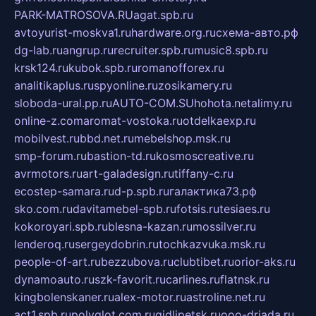
PARK-MATROSOVA.RU
agat.spb.ru
avtoyurist-moskva1.ru
hardware.org.ru
схема-авто.рф
dg-lab.ru
angrup.ru
recruiter.spb.ru
music8.spb.ru
krsk124.ru
kubok.spb.ru
romanofforex.ru
analitikaplus.ru
spyonline.ru
zosikamery.ru
sloboda-ural.pp.ru
AUTO-COM.SU
hohota.net
alimy.ru
online-z.com
aromat-vostoka.ru
otdelkaexp.ru
mobilvest.ru
bbd.net.ru
mebelshop.msk.ru
smp-forum.ru
bastion-td.ru
kosmoscreative.ru
avrmotors.ru
art-galadesign.ru
tiffany-c.ru
ecostep-samara.ru
d-p.spb.ru
галактика73.рф
sko.com.ru
davitamebel-spb.ru
fotsis.ru
tesiaes.ru
kokoroyari.spb.ru
blesna-kazan.ru
mossilver.ru
lenderoq.ru
sergeydobrin.ru
tochkazvuka.msk.ru
people-of-art.ru
bezzubova.ru
clubtibet.ru
orior-aks.ru
dynamoauto.ru
szk-favorit.ru
carlines.ru
flatnsk.ru
kingbolenskaner.ru
alex-motor.ru
astroline.net.ru
act1.spb.ru
polyglot.com.ru
gidlipetsk.ru
ooo-driada.ru