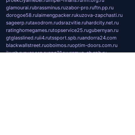
glamourai.ru
brassminus.ru
zabor-pro.ru
ftn.pp.ru
dorogoe58.ru
laimengpacker.ru
kuzova-zapchasti.ru
sageerp.ru
taxodrom.ru
dsrazvitie.ru
hardcity.net.ru
ratinghomegames.ru
topservice25.ru
gubernyan.ru
gtglasslined.ru
ii4.ru
tssport.spb.ru
andorra24.com
blackwallstreet.ru
oboimos.ru
optim-doors.com.ru
ikuch.ru
nycr.org.ru
npa21.ru
vremya-ch.spb.ru
desert000.ru
ivtorgi.ru
ifiori.ru
catalog-statei.ru
dcv.org.ru
spetsmaster174.ru
ipkameryhiseeu.ru
dum26.ru
ruspol.spb.ru
fr-opendp.ru
kam-solnyshko.ru
cheyenne-arapaho.ru
sevzapmetal.spb.ru
ted-lapidus.spb.ru
parasite-eliminator.ru
sigma-complete.ru
modernworld.ru
dama-moda.ru
eholot-group.ru
sk-nvkz.ru
DRONGOLD.RU
democratia2.ru
i-farmer.ru
mass-sport.org
jablonex.spb.ru
bookmess.ru
linkword.ru
refineua.com.ru
cs-spec.net.ru
altay-mebel.ru