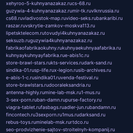
xehyroo-5-kuhnyanazakaz.ru
cs-68.ru
guzywia-4-kuhnyanazakaz.ru
mir-tk.ru
vlknrussia.ru
cs68.ru
vladivostok-map.ru
video-seks.ru
bankaribi.ru
raszar.ru
vskrytie-zamkov-moskva113.ru
lipetsktelecom.ru
tovudyi4kuhnyanazakaz.ru
seksuzb.ru
guzywia4kuhnyanazakaz.ru
fabrikaofabrikaokuhny.ru
kuhnyaekuhnyaafabrika.ru
kuhnyaykuhnyayfabrika.ru
e-abis1c.ru
store-brawl-stars.ru
kts-services.ru
dark-sand.ru
sindika-01.ru
sp-life.ru
x-legion.ru
sib-archives.ru
e-abis-1-c.ru
sindika01.ru
venda-festival.ru
store-brawlstars.ru
dooraleksandria.ru
antenna-highly.ru
mine-lab-msk.ru
1-mus.ru
3-sex-porn.ru
ban-damn.ru
purse-factory.ru
viagra-tablet.ru
fasbags.ru
adler-jun.ru
bandamn.ru
fincontech.ru
3sexporn.ru
1mus.ru
darksand.ru
rebus-toys.ru
minelab-msk.ru
rtdco.ru
seo-prodvizhenie-sajtov-stroitelnyh-kompanij.ru