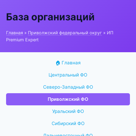
База организаций
Главная
»
Приволжский федеральный округ
» ИП
Premium Expert
🏠 Главная
Центральный ФО
Северо-Западный ФО
Приволжский ФО
Уральский ФО
Сибирский ФО
Дальневосточный ФО