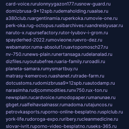
card-voice.ru
rulonnyygazon177.ru
snow-guard.ru
domizbrusa-9x12spb.ru
demaholding.ru
aalse.ru
a380club.ru
argentinamia.ru
perkoka.ru
movie-one.ru
perk-oka.ru
g-octopus.ru
sibarchives.ru
andreislyusar.ru
naruto-x.ru
pursefactory.ru
tor-lyubov-i-grom.ru
spayderhed-2022.ru
movieone.ru
evro-dez.ru
webamator.ru
ma-absolut1.ru
avtopomosch27.ru
nv-750.ru
news-plain.ru
nertansaga.ru
delanalad.ru
dizfiles.ru
youtubefree.ru
aria-family.ru
roadli.ru
planeta-samara.ru
mysmartbuy.ru
matrasy-kemerovo.ru
ashanet.ru
trade-farm.ru
dotcustoms.ru
domizbrusa9x12spb.ru
autodamp.ru
narasimha.ru
djcommodities.ru
nv750.ru
x-ton.ru
newsplain.ru
cardvoice.ru
modopaper.ru
manunae.ru
gbget.ru
alfeihavsalnassr.ru
madoma.ru
tajuncos.ru
petrovkasports.ru
porno-online-besplatno.ru
splclub.ru
york-life.ru
doroga-expo.ru
ribery.ru
cleanmedicine.ru
slovar-ivrit.ru
porno-video-besplatno.ru
seks-365.ru