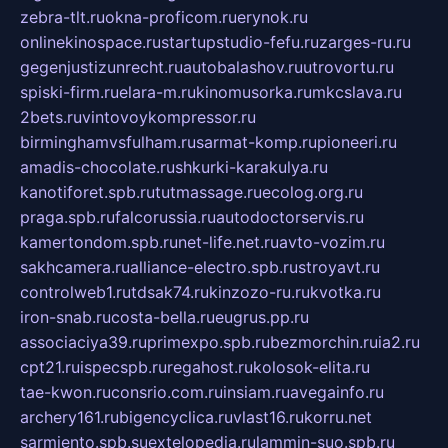
zebra-tlt.ru
okna-proficom.ru
erynok.ru
onlinekinospace.ru
startupstudio-fefu.ru
zarges-ru.ru
gegenjustizunrecht.ru
autobalashov.ru
utrovortu.ru
spiski-firm.ru
elara-m.ru
kinomusorka.ru
mkcslava.ru
2bets.ru
vintovoykompressor.ru
birminghamvsfulham.ru
sarmat-komp.ru
pioneeri.ru
amadis-chocolate.ru
shkurki-karakulya.ru
kanotiforet.spb.ru
tutmassage.ru
ecolog.org.ru
praga.spb.ru
falcorussia.ru
autodoctorservis.ru
kamertondom.spb.ru
net-life.net.ru
avto-vozim.ru
sakhcamera.ru
alliance-electro.spb.ru
stroyavt.ru
controlweb1.ru
tdsak74.ru
kinzozo-ru.ru
kvotka.ru
iron-snab.ru
costa-bella.ru
eugrus.pp.ru
associaciya39.ru
primexpo.spb.ru
bezmorchin.ru
ia2.ru
cpt21.ru
ispecspb.ru
regahost.ru
kolosok-elita.ru
tae-kwon.ru
consrio.com.ru
insiam.ru
avegainfo.ru
archery161.ru
bigencyclica.ru
vlast16.ru
korru.net
sarmiento.spb.su
extelopedia.ru
lammin-suo.spb.ru