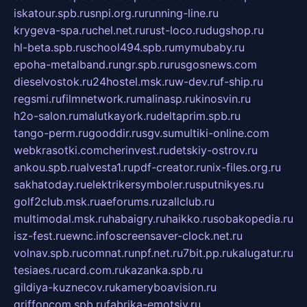
iskatour.spb.ru
snpi.org.ru
running-line.ru
krygeva-spa.ru
chel.net.ru
rust-loco.ru
dugshop.ru
hl-beta.spb.ru
school494.spb.ru
mymubaby.ru
epoha-metalband.ru
ngr.spb.ru
rusgosnews.com
dieselvostok.ru
24hostel.msk.ru
w-dev.ru
f-ship.ru
regsmi.ru
filmnetwork.ru
malinasp.ru
kinosvin.ru
h2o-salon.ru
malutkayork.ru
deltaprim.spb.ru
tango-perm.ru
gooddir.ru
sgv.su
multiki-online.com
webkrasotki.com
cherinvest.ru
detskiy-ostrov.ru
ankou.spb.ru
alvesta1.ru
pdf-creator.ru
nix-files.org.ru
sakhatoday.ru
elektrikersymboler.ru
sputnikyes.ru
golf2club.msk.ru
aeforums.ru
zallclub.ru
multimodal.msk.ru
habaigry.ru
haikko.ru
sobakopedia.ru
isz-fest.ru
ewnc.info
screensaver-clock.net.ru
volnav.spb.ru
comnat.ru
npf.net.ru
7bit.pp.ru
kalugatur.ru
tesiaes.ru
card.com.ru
kazanka.spb.ru
gildiya-kuznecov.ru
kameryboavision.ru
griffoncom.spb.ru
fabrika-emotsiy.ru