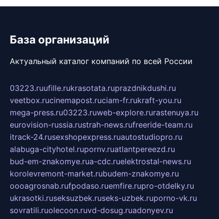
База организаций
Актуальный каталог компаний по всей России
03223.ru
ufille.ru
krasotata.ru
prazdnikdushi.ru
veetbox.ru
cinemapost.ru
ciam-fr.ru
kraft-you.ru
mega-press.ru
03223.ru
web-explore.ru
rastenuya.ru
eurovision-russia.ru
strah-news.ru
freeride-team.ru
itrack-24.ru
sexshopexpress.ru
autostudiopro.ru
alabuga-cityhotel.ru
pornv.ru
atlantpereezd.ru
bud-em-znakomye.ru
a-cdc.ru
elektrostal-news.ru
korolevremont-market.ru
budem-znakomye.ru
oooagrosnab.ru
fpodaso.ru
emfire.ru
pro-otdelky.ru
ukrasotki.ru
seksuzbek.ru
seks-uzbek.ru
porno-vk.ru
sovratili.ru
olecoon.ru
vd-dosug.ru
adonyev.ru