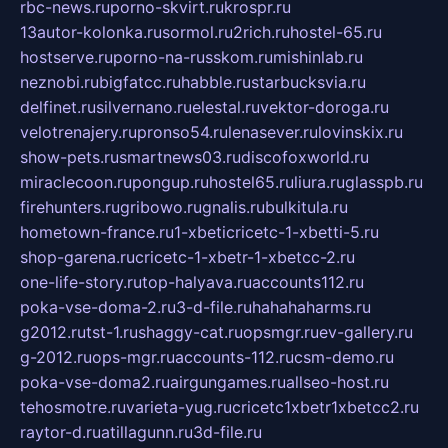
rbc-news.ru
porno-skvirt.ru
krospr.ru
13autor-kolonka.ru
sormol.ru
2rich.ru
hostel-65.ru
hostserve.ru
porno-na-russkom.ru
mishinlab.ru
neznobi.ru
bigfatcc.ru
habble.ru
starbucksvia.ru
delfinet.ru
silvernano.ru
elestal.ru
vektor-doroga.ru
velotrenajery.ru
pronso54.ru
lenasever.ru
lovinskix.ru
show-pets.ru
smartnews03.ru
discofoxworld.ru
miraclecoon.ru
pongup.ru
hostel65.ru
liura.ru
glasspb.ru
firehunters.ru
gribowo.ru
gnalis.ru
bulkitula.ru
hometown-france.ru
1-xbeticricetc-1-xbetti-5.ru
shop-garena.ru
cricetc-1-xbetr-1-xbetcc-2.ru
one-life-story.ru
top-halyava.ru
accounts112.ru
poka-vse-doma-2.ru
3-d-file.ru
hahahaharms.ru
g2012.ru
tst-1.ru
shaggy-cat.ru
opsmgr.ru
ev-gallery.ru
g-2012.ru
ops-mgr.ru
accounts-112.ru
csm-demo.ru
poka-vse-doma2.ru
airgungames.ru
allseo-host.ru
tehosmotre.ru
varieta-yug.ru
cricetc1xbetr1xbetcc2.ru
raytor-d.ru
atillagunn.ru
3d-file.ru