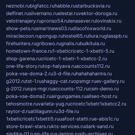
neznobi.ru
bigfatcc.ru
habble.ru
starbucksvia.ru
delfinet.ru
silvernano.ru
elestal.ru
vektor-doroga.ru
velotrenajery.ru
pronso54.ru
lenasever.ru
lovinskix.ru
show-pets.ru
smartnews03.ru
discofoxworld.ru
miraclecoon.ru
pongup.ru
hostel65.ru
liura.ru
glasspb.ru
firehunters.ru
gribowo.ru
gnalis.ru
bulkitula.ru
hometown-france.ru
1-xbeticricetc-1-xbetti-5.ru
shop-garena.ru
cricetc-1-xbetr-1-xbetcc-2.ru
one-life-story.ru
top-halyava.ru
accounts112.ru
poka-vse-doma-2.ru
3-d-file.ru
hahahaharms.ru
g2012.ru
tst-1.ru
shaggy-cat.ru
opsmgr.ru
ev-gallery.ru
g-2012.ru
ops-mgr.ru
accounts-112.ru
csm-demo.ru
poka-vse-doma2.ru
airgungames.ru
allseo-host.ru
tehosmotre.ru
varieta-yug.ru
cricetc1xbetr1xbetcc2.ru
raytor-d.ru
atillagunn.ru
3d-file.ru
1xbeticricetc1xbetti5.ru
uafoot-statti.ru
e-abis1c.ru
store-brawl-stars.ru
kts-services.ru
dark-sand.ru
sindika-01.ru
sp-life.ru
x-legion.ru
sib-archives.ru