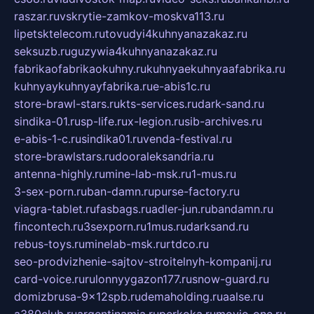
raszar.ru
vskrytie-zamkov-moskva113.ru
lipetsktelecom.ru
tovudyi4kuhnyanazakaz.ru
seksuzb.ru
guzywia4kuhnyanazakaz.ru
fabrikaofabrikaokuhny.ru
kuhnyaekuhnyaafabrika.ru
kuhnyaykuhnyayfabrika.ru
e-abis1c.ru
store-brawl-stars.ru
kts-services.ru
dark-sand.ru
sindika-01.ru
sp-life.ru
x-legion.ru
sib-archives.ru
e-abis-1-c.ru
sindika01.ru
venda-festival.ru
store-brawlstars.ru
dooraleksandria.ru
antenna-highly.ru
mine-lab-msk.ru
1-mus.ru
3-sex-porn.ru
ban-damn.ru
purse-factory.ru
viagra-tablet.ru
fasbags.ru
adler-jun.ru
bandamn.ru
fincontech.ru
3sexporn.ru
1mus.ru
darksand.ru
rebus-toys.ru
minelab-msk.ru
rtdco.ru
seo-prodvizhenie-sajtov-stroitelnyh-kompanij.ru
card-voice.ru
rulonnyygazon177.ru
snow-guard.ru
domizbrusa-9x12spb.ru
demaholding.ru
aalse.ru