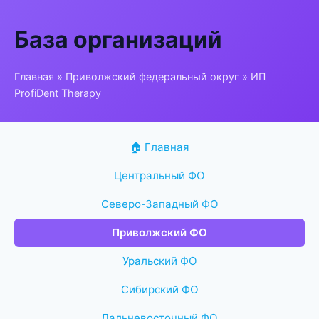
База организаций
Главная
»
Приволжский федеральный округ
» ИП
ProfiDent Therapy
🏠 Главная
Центральный ФО
Северо-Западный ФО
Приволжский ФО
Уральский ФО
Сибирский ФО
Дальневосточный ФО