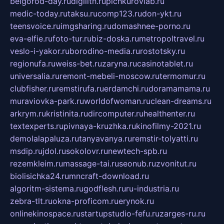
belgorod-day.ru
digilith.ru
pichkurovlab.ru
medic-today.ru
taksu.ru
comp123.ru
don-ykt.ru
teensvoice.ru
imgsharing.ru
domashnee-porno.ru
eva-elfie.ru
foto-tur.ru
biz-doska.ru
metropoltravel.ru
veslo-i-yakor.ru
borodino-media.ru
rostotsky.ru
regionufa.ru
weiss-bet.ru
zaryna.ru
casinotablet.ru
universalia.ru
remont-mebeli-moscow.ru
termomur.ru
clubfisher.ru
remstirufa.ru
erdamchi.ru
doramamama.ru
muraviovka-park.ru
worldofwoman.ru
clean-dreams.ru
arkrym.ru
kristinita.ru
dircomputer.ru
healthenter.ru
textexperts.ru
pivnaya-kruzhka.ru
kinofilmy-2021.ru
demolalapaluza.ru
tanyavanya.ru
remstir-tolyatti.ru
msdip.ru
jdol.ru
sokolovr.ru
newtech-spb.ru
rezemkleim.ru
massage-tai.ru
seonub.ru
zvonitut.ru
biolisichka24.ru
mncraft-download.ru
algoritm-sistema.ru
godflesh.ru
ru-industria.ru
zebra-tlt.ru
okna-proficom.ru
erynok.ru
onlinekinospace.ru
startupstudio-fefu.ru
zarges-ru.ru