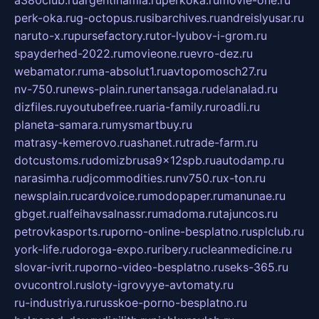
a380club.ru
argentinamia.ru
perkoka.ru
movie-one.ru
perk-oka.ru
g-octopus.ru
sibarchives.ru
andreislyusar.ru
naruto-x.ru
pursefactory.ru
tor-lyubov-i-grom.ru
spayderhed-2022.ru
movieone.ru
evro-dez.ru
webamator.ru
ma-absolut1.ru
avtopomosch27.ru
nv-750.ru
news-plain.ru
nertansaga.ru
delanalad.ru
dizfiles.ru
youtubefree.ru
aria-family.ru
roadli.ru
planeta-samara.ru
mysmartbuy.ru
matrasy-kemerovo.ru
ashanet.ru
trade-farm.ru
dotcustoms.ru
domizbrusa9x12spb.ru
autodamp.ru
narasimha.ru
djcommodities.ru
nv750.ru
x-ton.ru
newsplain.ru
cardvoice.ru
modopaper.ru
manunae.ru
gbget.ru
alfeihavsalnassr.ru
madoma.ru
tajuncos.ru
petrovkasports.ru
porno-online-besplatno.ru
splclub.ru
york-life.ru
doroga-expo.ru
ribery.ru
cleanmedicine.ru
slovar-ivrit.ru
porno-video-besplatno.ru
seks-365.ru
ovucontrol.ru
sloty-igrovyye-avtomaty.ru
ru-industriya.ru
russkoe-porno-besplatno.ru