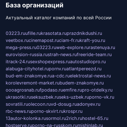
База организаций
Актуальный каталог компаний по всей России
03223.ru
ufille.ru
krasotata.ru
prazdnikdushi.ru
veetbox.ru
cinemapost.ru
ciam-fr.ru
kraft-you.ru
mega-press.ru
03223.ru
web-explore.ru
rastenuya.ru
eurovision-russia.ru
strah-news.ru
freeride-team.ru
itrack-24.ru
sexshopexpress.ru
autostudiopro.ru
alabuga-cityhotel.ru
pornv.ru
atlantpereezd.ru
bud-em-znakomye.ru
a-cdc.ru
elektrostal-news.ru
korolevremont-market.ru
budem-znakomye.ru
oooagrosnab.ru
fpodaso.ru
emfire.ru
pro-otdelky.ru
ukrasotki.ru
seksuzbek.ru
seks-uzbek.ru
porno-vk.ru
sovratili.ru
olecoon.ru
vd-dosug.ru
adonyev.ru
rbc-news.ru
porno-skvirt.ru
krospr.ru
13autor-kolonka.ru
sormol.ru
2rich.ru
hostel-65.ru
hostserve.ru
porno-na-russkom.ru
mishinlab.ru