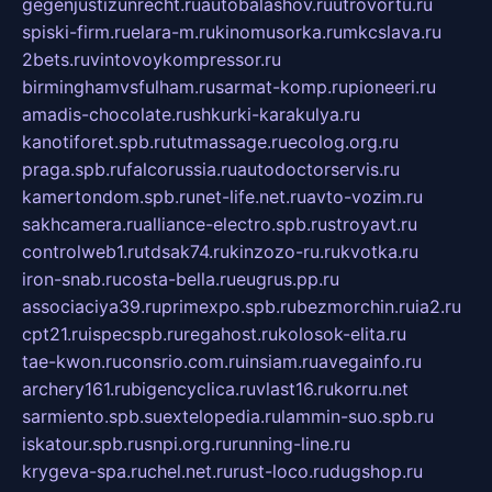
gegenjustizunrecht.ru
autobalashov.ru
utrovortu.ru
spiski-firm.ru
elara-m.ru
kinomusorka.ru
mkcslava.ru
2bets.ru
vintovoykompressor.ru
birminghamvsfulham.ru
sarmat-komp.ru
pioneeri.ru
amadis-chocolate.ru
shkurki-karakulya.ru
kanotiforet.spb.ru
tutmassage.ru
ecolog.org.ru
praga.spb.ru
falcorussia.ru
autodoctorservis.ru
kamertondom.spb.ru
net-life.net.ru
avto-vozim.ru
sakhcamera.ru
alliance-electro.spb.ru
stroyavt.ru
controlweb1.ru
tdsak74.ru
kinzozo-ru.ru
kvotka.ru
iron-snab.ru
costa-bella.ru
eugrus.pp.ru
associaciya39.ru
primexpo.spb.ru
bezmorchin.ru
ia2.ru
cpt21.ru
ispecspb.ru
regahost.ru
kolosok-elita.ru
tae-kwon.ru
consrio.com.ru
insiam.ru
avegainfo.ru
archery161.ru
bigencyclica.ru
vlast16.ru
korru.net
sarmiento.spb.su
extelopedia.ru
lammin-suo.spb.ru
iskatour.spb.ru
snpi.org.ru
running-line.ru
krygeva-spa.ru
chel.net.ru
rust-loco.ru
dugshop.ru