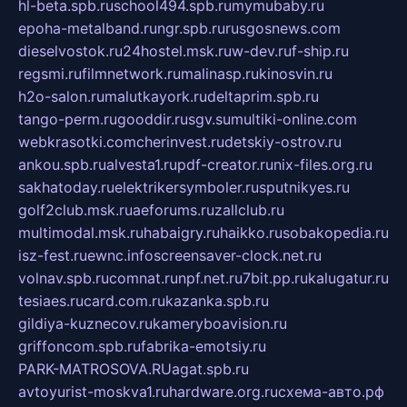
hl-beta.spb.ru
school494.spb.ru
mymubaby.ru
epoha-metalband.ru
ngr.spb.ru
rusgosnews.com
dieselvostok.ru
24hostel.msk.ru
w-dev.ru
f-ship.ru
regsmi.ru
filmnetwork.ru
malinasp.ru
kinosvin.ru
h2o-salon.ru
malutkayork.ru
deltaprim.spb.ru
tango-perm.ru
gooddir.ru
sgv.su
multiki-online.com
webkrasotki.com
cherinvest.ru
detskiy-ostrov.ru
ankou.spb.ru
alvesta1.ru
pdf-creator.ru
nix-files.org.ru
sakhatoday.ru
elektrikersymboler.ru
sputnikyes.ru
golf2club.msk.ru
aeforums.ru
zallclub.ru
multimodal.msk.ru
habaigry.ru
haikko.ru
sobakopedia.ru
isz-fest.ru
ewnc.info
screensaver-clock.net.ru
volnav.spb.ru
comnat.ru
npf.net.ru
7bit.pp.ru
kalugatur.ru
tesiaes.ru
card.com.ru
kazanka.spb.ru
gildiya-kuznecov.ru
kameryboavision.ru
griffoncom.spb.ru
fabrika-emotsiy.ru
PARK-MATROSOVA.RU
agat.spb.ru
avtoyurist-moskva1.ru
hardware.org.ru
схема-авто.рф