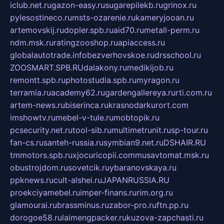
iclub.net.ru
gazon-easy.ru
sugarepilekb.ru
grinox.ru
pylesostineco.ru
msts-ozarenie.ru
kameryjooan.ru
artemovskij.ru
dopler.spb.ru
aid70.ru
metall-perm.ru
ndm.msk.ru
ratingzooshop.ru
apiaccess.ru
globalautotrade.info
bezverhovskoe.ru
drsschool.ru
ZOOSMART.SPB.RU
dalakony.ru
medikijob.ru
remontt.spb.ru
photostudia.spb.ru
myragon.ru
terramia.ru
academy62.ru
gardengallereya.ru
rti.com.ru
artem-news.ru
biserinca.ru
krasnodarkurort.com
imshowtv.ru
mebel-v-tule.ru
mobtopik.ru
pcsecurity.net.ru
tool-sib.ru
multimetrunit.ru
sp-tour.ru
fan-cs.ru
santeh-russia.ru
symbian9.net.ru
DSHAIR.RU
tmmotors.spb.ru
xjocuricopii.com
musavtomat.msk.ru
obustrojdom.ru
sovetcik.ru
ybaranovskaya.ru
ppknews.ru
cult-alshei.ru
JAPANRUSSIA.RU
proekciyamebel.ru
imper-finans.ru
rim.org.ru
glamourai.ru
brassminus.ru
zabor-pro.ru
ftn.pp.ru
dorogoe58.ru
laimengpacker.ru
kuzova-zapchasti.ru