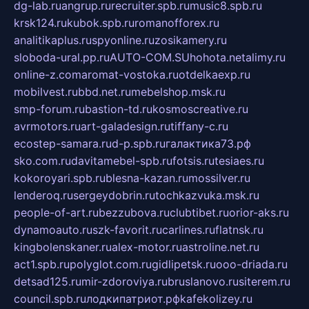
dg-lab.ru
angrup.ru
recruiter.spb.ru
music8.spb.ru
krsk124.ru
kubok.spb.ru
romanofforex.ru
analitikaplus.ru
spyonline.ru
zosikamery.ru
sloboda-ural.pp.ru
AUTO-COM.SU
hohota.net
alimy.ru
online-z.com
aromat-vostoka.ru
otdelkaexp.ru
mobilvest.ru
bbd.net.ru
mebelshop.msk.ru
smp-forum.ru
bastion-td.ru
kosmoscreative.ru
avrmotors.ru
art-galadesign.ru
tiffany-c.ru
ecostep-samara.ru
d-p.spb.ru
галактика73.рф
sko.com.ru
davitamebel-spb.ru
fotsis.ru
tesiaes.ru
kokoroyari.spb.ru
blesna-kazan.ru
mossilver.ru
lenderoq.ru
sergeydobrin.ru
tochkazvuka.msk.ru
people-of-art.ru
bezzubova.ru
clubtibet.ru
orior-aks.ru
dynamoauto.ru
szk-favorit.ru
carlines.ru
flatnsk.ru
kingbolenskaner.ru
alex-motor.ru
astroline.net.ru
act1.spb.ru
polyglot.com.ru
gidlipetsk.ru
ooo-driada.ru
detsad125.ru
mir-zdoroviya.ru
bruslanovo.ru
siterem.ru
council.spb.ru
лодкипатриот.рф
kafekolizey.ru