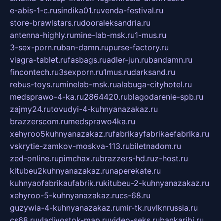
e-abis-1-c.ru
sindika01.ru
venda-festival.ru
store-brawlstars.ru
dooraleksandria.ru
antenna-highly.ru
mine-lab-msk.ru
1-mus.ru
3-sex-porn.ru
ban-damn.ru
purse-factory.ru
viagra-tablet.ru
fasbags.ru
adler-jun.ru
bandamn.ru
fincontech.ru
3sexporn.ru
1mus.ru
darksand.ru
rebus-toys.ru
minelab-msk.ru
alabuga-cityhotel.ru
medsprawo-4-ka.ru
2864420.ru
blagodarenie-spb.ru
zajmy24.ru
tovudyi-4-kuhnyanazakaz.ru
brazzerscom.ru
medsprawo4ka.ru
xehyroo5kuhnyanazakaz.ru
fabrikayfabrikaefabrika.ru
vskrytie-zamkov-moskva-113.ru
biletnadom.ru
zed-online.ru
pimchax.ru
brazzers-hd.ru
z-host.ru
kitubeu2kuhnyanazakaz.ru
naperekate.ru
kuhnyaofabrikaufabrik.ru
kitubeu-2-kuhnyanazakaz.ru
xehyroo-5-kuhnyanazakaz.ru
cs-68.ru
guzywia-4-kuhnyanazakaz.ru
mir-tk.ru
vlknrussia.ru
cs68.ru
vladivostok-map.ru
video-seks.ru
bankaribi.ru