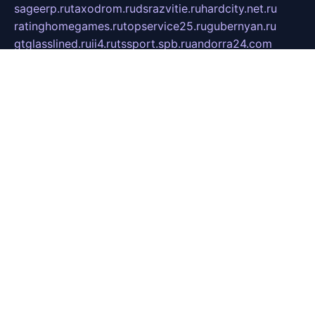
sageerp.ru
taxodrom.ru
dsrazvitie.ru
hardcity.net.ru
ratinghomegames.ru
topservice25.ru
gubernyan.ru
gtglasslined.ru
ii4.ru
tssport.spb.ru
andorra24.com
blackwallstreet.ru
oboimos.ru
optim-doors.com.ru
ikuch.ru
nycr.org.ru
npa21.ru
vremya-ch.spb.ru
desert000.ru
ivtorgi.ru
ifiori.ru
catalog-statei.ru
dcv.org.ru
spetsmaster174.ru
ipkameryhiseeu.ru
dum26.ru
ruspol.spb.ru
fr-opendp.ru
kam-solnyshko.ru
cheyenne-arapaho.ru
sevzapmetal.spb.ru
ted-lapidus.spb.ru
parasite-eliminator.ru
sigma-complete.ru
modernworld.ru
dama-moda.ru
eholot-group.ru
sk-nvkz.ru
DRONGOLD.RU
democratia2.ru
i-farmer.ru
mass-sport.org
jablonex.spb.ru
bookmess.ru
linkword.ru
refineua.com.ru
cs-spec.net.ru
altay-mebel.ru
DNK-THEATRE.RU
mechaniks.spb.ru
ipcamtechage.ru
skosta.ru
a-sun.ru
stroy-ldsp.ru
snowlands.org.ru
childrensshoes.ru
mrlizzy.ru
mebelsofiakrd.ru