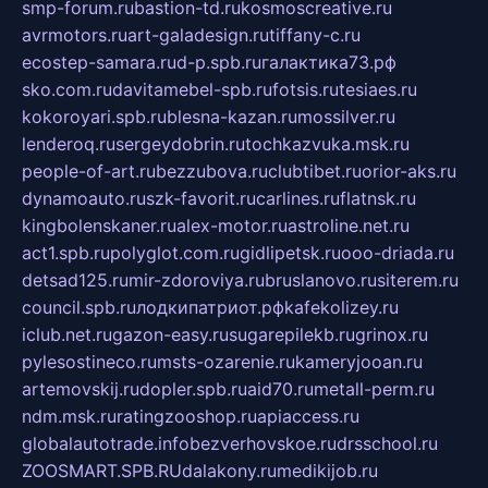
smp-forum.ru
bastion-td.ru
kosmoscreative.ru
avrmotors.ru
art-galadesign.ru
tiffany-c.ru
ecostep-samara.ru
d-p.spb.ru
галактика73.рф
sko.com.ru
davitamebel-spb.ru
fotsis.ru
tesiaes.ru
kokoroyari.spb.ru
blesna-kazan.ru
mossilver.ru
lenderoq.ru
sergeydobrin.ru
tochkazvuka.msk.ru
people-of-art.ru
bezzubova.ru
clubtibet.ru
orior-aks.ru
dynamoauto.ru
szk-favorit.ru
carlines.ru
flatnsk.ru
kingbolenskaner.ru
alex-motor.ru
astroline.net.ru
act1.spb.ru
polyglot.com.ru
gidlipetsk.ru
ooo-driada.ru
detsad125.ru
mir-zdoroviya.ru
bruslanovo.ru
siterem.ru
council.spb.ru
лодкипатриот.рф
kafekolizey.ru
iclub.net.ru
gazon-easy.ru
sugarepilekb.ru
grinox.ru
pylesostineco.ru
msts-ozarenie.ru
kameryjooan.ru
artemovskij.ru
dopler.spb.ru
aid70.ru
metall-perm.ru
ndm.msk.ru
ratingzooshop.ru
apiaccess.ru
globalautotrade.info
bezverhovskoe.ru
drsschool.ru
ZOOSMART.SPB.RU
dalakony.ru
medikijob.ru