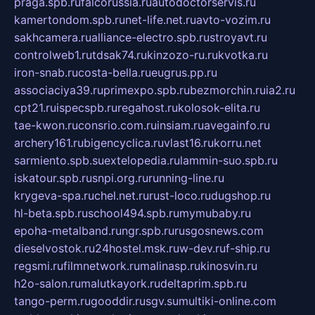
praga.spb.ru
falcorussia.ru
autodoctorservis.ru
kamertondom.spb.ru
net-life.net.ru
avto-vozim.ru
sakhcamera.ru
alliance-electro.spb.ru
stroyavt.ru
controlweb1.ru
tdsak74.ru
kinzozo-ru.ru
kvotka.ru
iron-snab.ru
costa-bella.ru
eugrus.pp.ru
associaciya39.ru
primexpo.spb.ru
bezmorchin.ru
ia2.ru
cpt21.ru
ispecspb.ru
regahost.ru
kolosok-elita.ru
tae-kwon.ru
consrio.com.ru
insiam.ru
avegainfo.ru
archery161.ru
bigencyclica.ru
vlast16.ru
korru.net
sarmiento.spb.su
extelopedia.ru
lammin-suo.spb.ru
iskatour.spb.ru
snpi.org.ru
running-line.ru
krygeva-spa.ru
chel.net.ru
rust-loco.ru
dugshop.ru
hl-beta.spb.ru
school494.spb.ru
mymubaby.ru
epoha-metalband.ru
ngr.spb.ru
rusgosnews.com
dieselvostok.ru
24hostel.msk.ru
w-dev.ru
f-ship.ru
regsmi.ru
filmnetwork.ru
malinasp.ru
kinosvin.ru
h2o-salon.ru
malutkayork.ru
deltaprim.spb.ru
tango-perm.ru
gooddir.ru
sgv.su
multiki-online.com