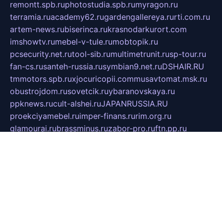
remontt.spb.ru
photostudia.spb.ru
myragon.ru
terramia.ru
academy62.ru
gardengallereya.ru
rti.com.ru
artem-news.ru
biserinca.ru
krasnodarkurort.com
imshowtv.ru
mebel-v-tule.ru
mobtopik.ru
pcsecurity.net.ru
tool-sib.ru
multimetrunit.ru
sp-tour.ru
fan-cs.ru
santeh-russia.ru
symbian9.net.ru
DSHAIR.RU
tmmotors.spb.ru
xjocuricopii.com
musavtomat.msk.ru
obustrojdom.ru
sovetcik.ru
ybaranovskaya.ru
ppknews.ru
cult-alshei.ru
JAPANRUSSIA.RU
proekciyamebel.ru
imper-finans.ru
rim.org.ru
glamourai.ru
brassminus.ru
zabor-pro.ru
ftn.pp.ru
dorogoe58.ru
laimengpacker.ru
kuzova-zapchasti.ru
sageerp.ru
taxodrom.ru
dsrazvitie.ru
hardcity.net.ru
ratinghomegames.ru
topservice25.ru
gubernyan.ru
gtglasslined.ru
ii4.ru
tssport.spb.ru
andorra24.com
blackwallstreet.ru
oboimos.ru
optim-doors.com.ru
ikuch.ru
nycr.org.ru
npa21.ru
vremya-ch.spb.ru
desert000.ru
ivtorgi.ru
ifiori.ru
catalog-statei.ru