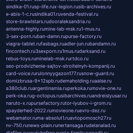
sindika-01.ru
sp-life.ru
x-legion.ru
sib-archives.ru
e-abis-1-c.ru
sindika01.ru
venda-festival.ru
store-brawlstars.ru
dooraleksandria.ru
antenna-highly.ru
mine-lab-msk.ru
1-mus.ru
3-sex-porn.ru
ban-damn.ru
purse-factory.ru
viagra-tablet.ru
fasbags.ru
adler-jun.ru
bandamn.ru
fincontech.ru
3sexporn.ru
1mus.ru
darksand.ru
rebus-toys.ru
minelab-msk.ru
rtdco.ru
seo-prodvizhenie-sajtov-stroitelnyh-kompanij.ru
card-voice.ru
rulonnyygazon177.ru
snow-guard.ru
domizbrusa-9x12spb.ru
demaholding.ru
aalse.ru
a380club.ru
argentinamia.ru
perkoka.ru
movie-one.ru
perk-oka.ru
g-octopus.ru
sibarchives.ru
andreislyusar.ru
naruto-x.ru
pursefactory.ru
tor-lyubov-i-grom.ru
spayderhed-2022.ru
movieone.ru
evro-dez.ru
webamator.ru
ma-absolut1.ru
avtopomosch27.ru
nv-750.ru
news-plain.ru
nertansaga.ru
delanalad.ru
dizfiles.ru
youtubefree.ru
aria-family.ru
roadli.ru