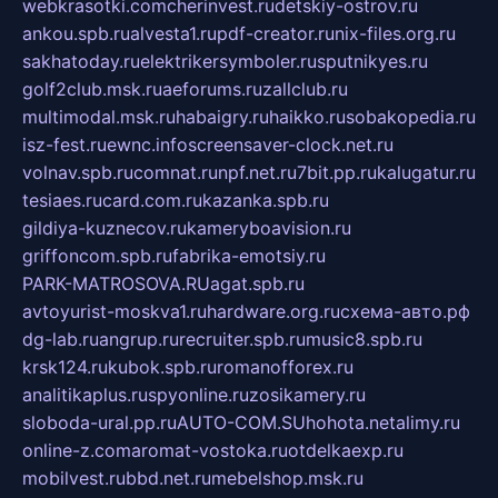
webkrasotki.com
cherinvest.ru
detskiy-ostrov.ru
ankou.spb.ru
alvesta1.ru
pdf-creator.ru
nix-files.org.ru
sakhatoday.ru
elektrikersymboler.ru
sputnikyes.ru
golf2club.msk.ru
aeforums.ru
zallclub.ru
multimodal.msk.ru
habaigry.ru
haikko.ru
sobakopedia.ru
isz-fest.ru
ewnc.info
screensaver-clock.net.ru
volnav.spb.ru
comnat.ru
npf.net.ru
7bit.pp.ru
kalugatur.ru
tesiaes.ru
card.com.ru
kazanka.spb.ru
gildiya-kuznecov.ru
kameryboavision.ru
griffoncom.spb.ru
fabrika-emotsiy.ru
PARK-MATROSOVA.RU
agat.spb.ru
avtoyurist-moskva1.ru
hardware.org.ru
схема-авто.рф
dg-lab.ru
angrup.ru
recruiter.spb.ru
music8.spb.ru
krsk124.ru
kubok.spb.ru
romanofforex.ru
analitikaplus.ru
spyonline.ru
zosikamery.ru
sloboda-ural.pp.ru
AUTO-COM.SU
hohota.net
alimy.ru
online-z.com
aromat-vostoka.ru
otdelkaexp.ru
mobilvest.ru
bbd.net.ru
mebelshop.msk.ru