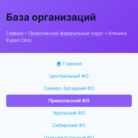
База организаций
Главная
»
Приволжский федеральный округ
» Клиника
Expert Clinic
🏠 Главная
Центральный ФО
Северо-Западный ФО
Приволжский ФО
Уральский ФО
Сибирский ФО
Дальневосточный ФО