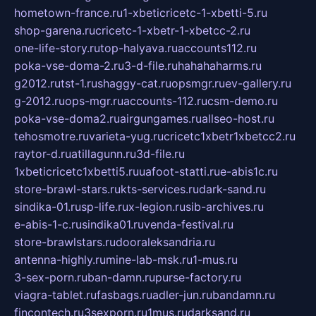
hometown-france.ru
1-xbeticricetc-1-xbetti-5.ru
shop-garena.ru
cricetc-1-xbetr-1-xbetcc-2.ru
one-life-story.ru
top-halyava.ru
accounts112.ru
poka-vse-doma-2.ru
3-d-file.ru
hahahaharms.ru
g2012.ru
tst-1.ru
shaggy-cat.ru
opsmgr.ru
ev-gallery.ru
g-2012.ru
ops-mgr.ru
accounts-112.ru
csm-demo.ru
poka-vse-doma2.ru
airgungames.ru
allseo-host.ru
tehosmotre.ru
varieta-yug.ru
cricetc1xbetr1xbetcc2.ru
raytor-d.ru
atillagunn.ru
3d-file.ru
1xbeticricetc1xbetti5.ru
uafoot-statti.ru
e-abis1c.ru
store-brawl-stars.ru
kts-services.ru
dark-sand.ru
sindika-01.ru
sp-life.ru
x-legion.ru
sib-archives.ru
e-abis-1-c.ru
sindika01.ru
venda-festival.ru
store-brawlstars.ru
dooraleksandria.ru
antenna-highly.ru
mine-lab-msk.ru
1-mus.ru
3-sex-porn.ru
ban-damn.ru
purse-factory.ru
viagra-tablet.ru
fasbags.ru
adler-jun.ru
bandamn.ru
fincontech.ru
3sexporn.ru
1mus.ru
darksand.ru