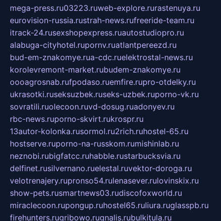
mega-press.ru
03223.ru
web-explore.ru
rastenuya.ru
eurovision-russia.ru
strah-news.ru
freeride-team.ru
itrack-24.ru
sexshopexpress.ru
autostudiopro.ru
alabuga-cityhotel.ru
pornv.ru
atlantpereezd.ru
bud-em-znakomye.ru
a-cdc.ru
elektrostal-news.ru
korolevremont-market.ru
budem-znakomye.ru
oooagrosnab.ru
fpodaso.ru
emfire.ru
pro-otdelky.ru
ukrasotki.ru
seksuzbek.ru
seks-uzbek.ru
porno-vk.ru
sovratili.ru
olecoon.ru
vd-dosug.ru
adonyev.ru
rbc-news.ru
porno-skvirt.ru
krospr.ru
13autor-kolonka.ru
sormol.ru
2rich.ru
hostel-65.ru
hostserve.ru
porno-na-russkom.ru
mishinlab.ru
neznobi.ru
bigfatcc.ru
habble.ru
starbucksvia.ru
delfinet.ru
silvernano.ru
elestal.ru
vektor-doroga.ru
velotrenajery.ru
pronso54.ru
lenasever.ru
lovinskix.ru
show-pets.ru
smartnews03.ru
discofoxworld.ru
miraclecoon.ru
pongup.ru
hostel65.ru
liura.ru
glasspb.ru
firehunters.ru
gribowo.ru
gnalis.ru
bulkitula.ru