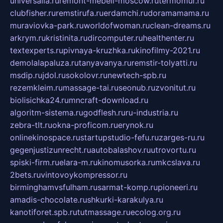
universalia.ru
remont-mebeli-moscow.ru
termomur.ru
clubfisher.ru
remstirufa.ru
erdamchi.ru
doramamama.ru
muraviovka-park.ru
worldofwoman.ru
clean-dreams.ru
arkrym.ru
kristinita.ru
dircomputer.ru
healthenter.ru
textexperts.ru
pivnaya-kruzhka.ru
kinofilmy-2021.ru
demolalapaluza.ru
tanyavanya.ru
remstir-tolyatti.ru
msdip.ru
jdol.ru
sokolovr.ru
newtech-spb.ru
rezemkleim.ru
massage-tai.ru
seonub.ru
zvonitut.ru
biolisichka24.ru
mncraft-download.ru
algoritm-sistema.ru
godflesh.ru
ru-industria.ru
zebra-tlt.ru
okna-proficom.ru
erynok.ru
onlinekinospace.ru
startupstudio-fefu.ru
zarges-ru.ru
gegenjustizunrecht.ru
autobalashov.ru
utrovortu.ru
spiski-firm.ru
elara-m.ru
kinomusorka.ru
mkcslava.ru
2bets.ru
vintovoykompressor.ru
birminghamvsfulham.ru
sarmat-komp.ru
pioneeri.ru
amadis-chocolate.ru
shkurki-karakulya.ru
kanotiforet.spb.ru
tutmassage.ru
ecolog.org.ru