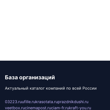
База организаций
Актуальный каталог компаний по всей России
03223.ru
ufille.ru
krasotata.ru
prazdnikdushi.ru
veetbox.ru
cinemapost.ru
ciam-fr.ru
kraft-you.ru