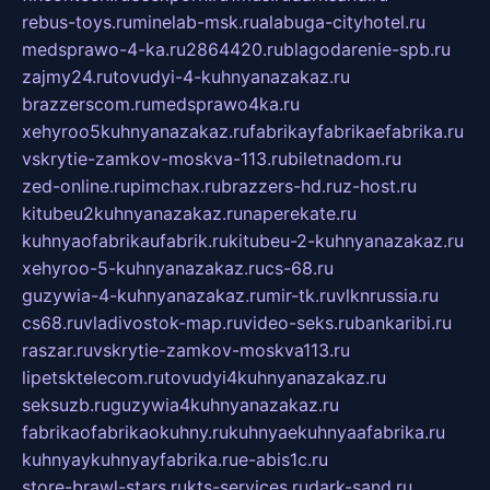
rebus-toys.ru
minelab-msk.ru
alabuga-cityhotel.ru
medsprawo-4-ka.ru
2864420.ru
blagodarenie-spb.ru
zajmy24.ru
tovudyi-4-kuhnyanazakaz.ru
brazzerscom.ru
medsprawo4ka.ru
xehyroo5kuhnyanazakaz.ru
fabrikayfabrikaefabrika.ru
vskrytie-zamkov-moskva-113.ru
biletnadom.ru
zed-online.ru
pimchax.ru
brazzers-hd.ru
z-host.ru
kitubeu2kuhnyanazakaz.ru
naperekate.ru
kuhnyaofabrikaufabrik.ru
kitubeu-2-kuhnyanazakaz.ru
xehyroo-5-kuhnyanazakaz.ru
cs-68.ru
guzywia-4-kuhnyanazakaz.ru
mir-tk.ru
vlknrussia.ru
cs68.ru
vladivostok-map.ru
video-seks.ru
bankaribi.ru
raszar.ru
vskrytie-zamkov-moskva113.ru
lipetsktelecom.ru
tovudyi4kuhnyanazakaz.ru
seksuzb.ru
guzywia4kuhnyanazakaz.ru
fabrikaofabrikaokuhny.ru
kuhnyaekuhnyaafabrika.ru
kuhnyaykuhnyayfabrika.ru
e-abis1c.ru
store-brawl-stars.ru
kts-services.ru
dark-sand.ru