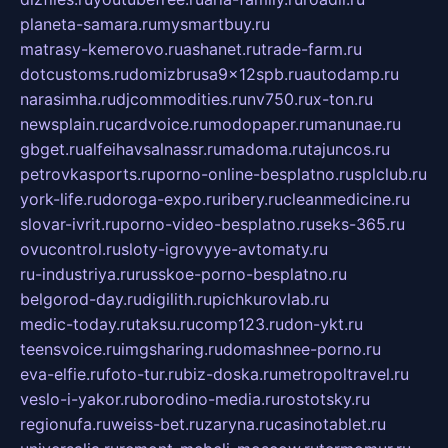
planeta-samara.ru
mysmartbuy.ru
matrasy-kemerovo.ru
ashanet.ru
trade-farm.ru
dotcustoms.ru
domizbrusa9x12spb.ru
autodamp.ru
narasimha.ru
djcommodities.ru
nv750.ru
x-ton.ru
newsplain.ru
cardvoice.ru
modopaper.ru
manunae.ru
gbget.ru
alfeihavsalnassr.ru
madoma.ru
tajuncos.ru
petrovkasports.ru
porno-online-besplatno.ru
splclub.ru
york-life.ru
doroga-expo.ru
ribery.ru
cleanmedicine.ru
slovar-ivrit.ru
porno-video-besplatno.ru
seks-365.ru
ovucontrol.ru
sloty-igrovyye-avtomaty.ru
ru-industriya.ru
russkoe-porno-besplatno.ru
belgorod-day.ru
digilith.ru
pichkurovlab.ru
medic-today.ru
taksu.ru
comp123.ru
don-ykt.ru
teensvoice.ru
imgsharing.ru
domashnee-porno.ru
eva-elfie.ru
foto-tur.ru
biz-doska.ru
metropoltravel.ru
veslo-i-yakor.ru
borodino-media.ru
rostotsky.ru
regionufa.ru
weiss-bet.ru
zaryna.ru
casinotablet.ru