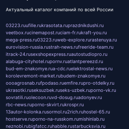
Актуальный каталог компаний по всей России
03223.ru
ufille.ru
krasotata.ru
prazdnikdushi.ru
veetbox.ru
cinemapost.ru
ciam-fr.ru
kraft-you.ru
mega-press.ru
03223.ru
web-explore.ru
rastenuya.ru
eurovision-russia.ru
strah-news.ru
freeride-team.ru
itrack-24.ru
sexshopexpress.ru
autostudiopro.ru
alabuga-cityhotel.ru
pornv.ru
atlantpereezd.ru
bud-em-znakomye.ru
a-cdc.ru
elektrostal-news.ru
korolevremont-market.ru
budem-znakomye.ru
oooagrosnab.ru
fpodaso.ru
emfire.ru
pro-otdelky.ru
ukrasotki.ru
seksuzbek.ru
seks-uzbek.ru
porno-vk.ru
sovratili.ru
olecoon.ru
vd-dosug.ru
adonyev.ru
rbc-news.ru
porno-skvirt.ru
krospr.ru
13autor-kolonka.ru
sormol.ru
2rich.ru
hostel-65.ru
hostserve.ru
porno-na-russkom.ru
mishinlab.ru
neznobi.ru
bigfatcc.ru
habble.ru
starbucksvia.ru