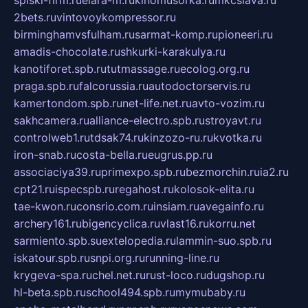
spiski-firm.ru
elara-m.ru
kinomusorka.ru
mkcslava.ru
2bets.ru
vintovoykompressor.ru
birminghamvsfulham.ru
sarmat-komp.ru
pioneeri.ru
amadis-chocolate.ru
shkurki-karakulya.ru
kanotiforet.spb.ru
tutmassage.ru
ecolog.org.ru
praga.spb.ru
falcorussia.ru
autodoctorservis.ru
kamertondom.spb.ru
net-life.net.ru
avto-vozim.ru
sakhcamera.ru
alliance-electro.spb.ru
stroyavt.ru
controlweb1.ru
tdsak74.ru
kinzozo-ru.ru
kvotka.ru
iron-snab.ru
costa-bella.ru
eugrus.pp.ru
associaciya39.ru
primexpo.spb.ru
bezmorchin.ru
ia2.ru
cpt21.ru
ispecspb.ru
regahost.ru
kolosok-elita.ru
tae-kwon.ru
consrio.com.ru
insiam.ru
avegainfo.ru
archery161.ru
bigencyclica.ru
vlast16.ru
korru.net
sarmiento.spb.su
extelopedia.ru
lammin-suo.spb.ru
iskatour.spb.ru
snpi.org.ru
running-line.ru
krygeva-spa.ru
chel.net.ru
rust-loco.ru
dugshop.ru
hl-beta.spb.ru
school494.spb.ru
mymubaby.ru