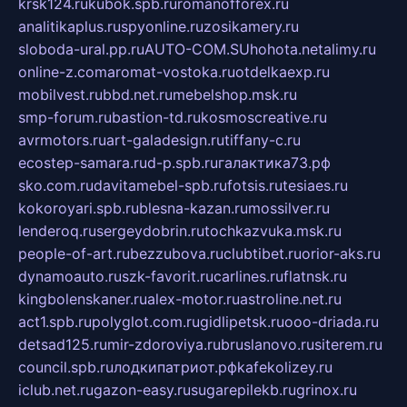
krsk124.ru
kubok.spb.ru
romanofforex.ru
analitikaplus.ru
spyonline.ru
zosikamery.ru
sloboda-ural.pp.ru
AUTO-COM.SU
hohota.net
alimy.ru
online-z.com
aromat-vostoka.ru
otdelkaexp.ru
mobilvest.ru
bbd.net.ru
mebelshop.msk.ru
smp-forum.ru
bastion-td.ru
kosmoscreative.ru
avrmotors.ru
art-galadesign.ru
tiffany-c.ru
ecostep-samara.ru
d-p.spb.ru
галактика73.рф
sko.com.ru
davitamebel-spb.ru
fotsis.ru
tesiaes.ru
kokoroyari.spb.ru
blesna-kazan.ru
mossilver.ru
lenderoq.ru
sergeydobrin.ru
tochkazvuka.msk.ru
people-of-art.ru
bezzubova.ru
clubtibet.ru
orior-aks.ru
dynamoauto.ru
szk-favorit.ru
carlines.ru
flatnsk.ru
kingbolenskaner.ru
alex-motor.ru
astroline.net.ru
act1.spb.ru
polyglot.com.ru
gidlipetsk.ru
ooo-driada.ru
detsad125.ru
mir-zdoroviya.ru
bruslanovo.ru
siterem.ru
council.spb.ru
лодкипатриот.рф
kafekolizey.ru
iclub.net.ru
gazon-easy.ru
sugarepilekb.ru
grinox.ru