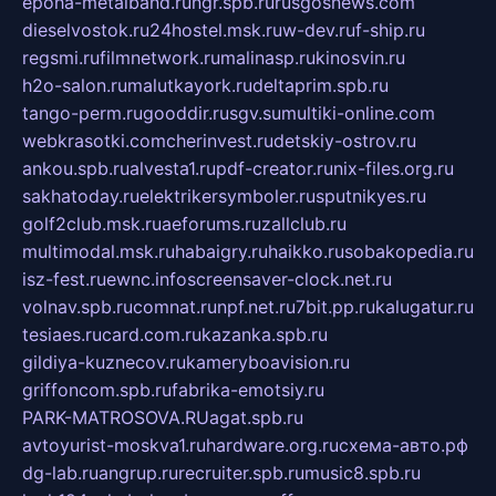
epoha-metalband.ru
ngr.spb.ru
rusgosnews.com
dieselvostok.ru
24hostel.msk.ru
w-dev.ru
f-ship.ru
regsmi.ru
filmnetwork.ru
malinasp.ru
kinosvin.ru
h2o-salon.ru
malutkayork.ru
deltaprim.spb.ru
tango-perm.ru
gooddir.ru
sgv.su
multiki-online.com
webkrasotki.com
cherinvest.ru
detskiy-ostrov.ru
ankou.spb.ru
alvesta1.ru
pdf-creator.ru
nix-files.org.ru
sakhatoday.ru
elektrikersymboler.ru
sputnikyes.ru
golf2club.msk.ru
aeforums.ru
zallclub.ru
multimodal.msk.ru
habaigry.ru
haikko.ru
sobakopedia.ru
isz-fest.ru
ewnc.info
screensaver-clock.net.ru
volnav.spb.ru
comnat.ru
npf.net.ru
7bit.pp.ru
kalugatur.ru
tesiaes.ru
card.com.ru
kazanka.spb.ru
gildiya-kuznecov.ru
kameryboavision.ru
griffoncom.spb.ru
fabrika-emotsiy.ru
PARK-MATROSOVA.RU
agat.spb.ru
avtoyurist-moskva1.ru
hardware.org.ru
схема-авто.рф
dg-lab.ru
angrup.ru
recruiter.spb.ru
music8.spb.ru