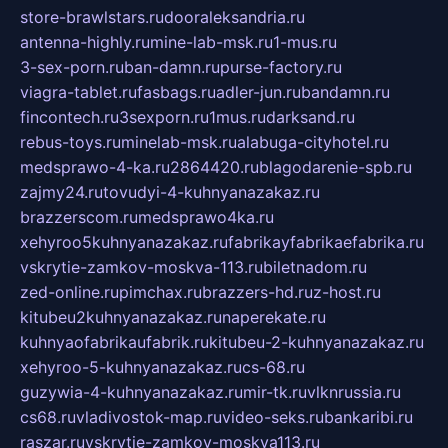
store-brawlstars.ru
dooraleksandria.ru
antenna-highly.ru
mine-lab-msk.ru
1-mus.ru
3-sex-porn.ru
ban-damn.ru
purse-factory.ru
viagra-tablet.ru
fasbags.ru
adler-jun.ru
bandamn.ru
fincontech.ru
3sexporn.ru
1mus.ru
darksand.ru
rebus-toys.ru
minelab-msk.ru
alabuga-cityhotel.ru
medsprawo-4-ka.ru
2864420.ru
blagodarenie-spb.ru
zajmy24.ru
tovudyi-4-kuhnyanazakaz.ru
brazzerscom.ru
medsprawo4ka.ru
xehyroo5kuhnyanazakaz.ru
fabrikayfabrikaefabrika.ru
vskrytie-zamkov-moskva-113.ru
biletnadom.ru
zed-online.ru
pimchax.ru
brazzers-hd.ru
z-host.ru
kitubeu2kuhnyanazakaz.ru
naperekate.ru
kuhnyaofabrikaufabrik.ru
kitubeu-2-kuhnyanazakaz.ru
xehyroo-5-kuhnyanazakaz.ru
cs-68.ru
guzywia-4-kuhnyanazakaz.ru
mir-tk.ru
vlknrussia.ru
cs68.ru
vladivostok-map.ru
video-seks.ru
bankaribi.ru
raszar.ru
vskrytie-zamkov-moskva113.ru