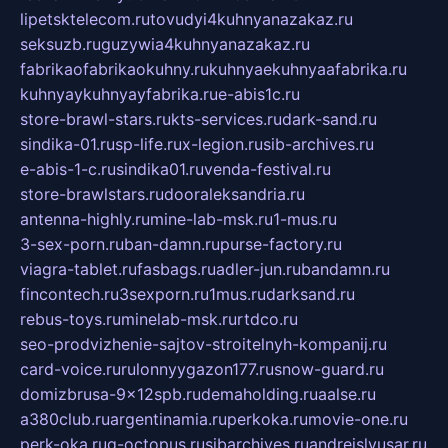
lipetsktelecom.ru
tovudyi4kuhnyanazakaz.ru
seksuzb.ru
guzywia4kuhnyanazakaz.ru
fabrikaofabrikaokuhny.ru
kuhnyaekuhnyaafabrika.ru
kuhnyaykuhnyayfabrika.ru
e-abis1c.ru
store-brawl-stars.ru
kts-services.ru
dark-sand.ru
sindika-01.ru
sp-life.ru
x-legion.ru
sib-archives.ru
e-abis-1-c.ru
sindika01.ru
venda-festival.ru
store-brawlstars.ru
dooraleksandria.ru
antenna-highly.ru
mine-lab-msk.ru
1-mus.ru
3-sex-porn.ru
ban-damn.ru
purse-factory.ru
viagra-tablet.ru
fasbags.ru
adler-jun.ru
bandamn.ru
fincontech.ru
3sexporn.ru
1mus.ru
darksand.ru
rebus-toys.ru
minelab-msk.ru
rtdco.ru
seo-prodvizhenie-sajtov-stroitelnyh-kompanij.ru
card-voice.ru
rulonnyygazon177.ru
snow-guard.ru
domizbrusa-9x12spb.ru
demaholding.ru
aalse.ru
a380club.ru
argentinamia.ru
perkoka.ru
movie-one.ru
perk-oka.ru
g-octopus.ru
sibarchives.ru
andreislyusar.ru