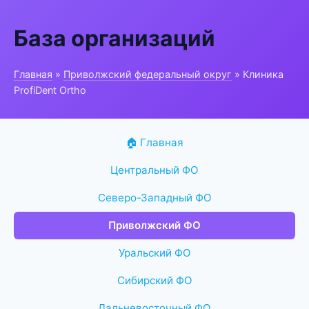
База организаций
Главная
»
Приволжский федеральный округ
» Клиника
ProfiDent Ortho
🏠 Главная
Центральный ФО
Северо-Западный ФО
Приволжский ФО
Уральский ФО
Сибирский ФО
Дальневосточный ФО