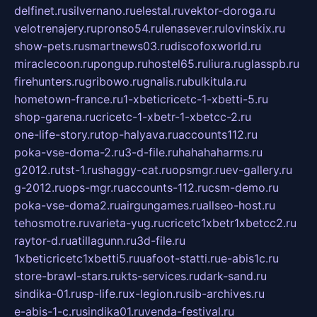
delfinet.ru
silvernano.ru
elestal.ru
vektor-doroga.ru
velotrenajery.ru
pronso54.ru
lenasever.ru
lovinskix.ru
show-pets.ru
smartnews03.ru
discofoxworld.ru
miraclecoon.ru
pongup.ru
hostel65.ru
liura.ru
glasspb.ru
firehunters.ru
gribowo.ru
gnalis.ru
bulkitula.ru
hometown-france.ru
1-xbeticricetc-1-xbetti-5.ru
shop-garena.ru
cricetc-1-xbetr-1-xbetcc-2.ru
one-life-story.ru
top-halyava.ru
accounts112.ru
poka-vse-doma-2.ru
3-d-file.ru
hahahaharms.ru
g2012.ru
tst-1.ru
shaggy-cat.ru
opsmgr.ru
ev-gallery.ru
g-2012.ru
ops-mgr.ru
accounts-112.ru
csm-demo.ru
poka-vse-doma2.ru
airgungames.ru
allseo-host.ru
tehosmotre.ru
varieta-yug.ru
cricetc1xbetr1xbetcc2.ru
raytor-d.ru
atillagunn.ru
3d-file.ru
1xbeticricetc1xbetti5.ru
uafoot-statti.ru
e-abis1c.ru
store-brawl-stars.ru
kts-services.ru
dark-sand.ru
sindika-01.ru
sp-life.ru
x-legion.ru
sib-archives.ru
e-abis-1-c.ru
sindika01.ru
venda-festival.ru