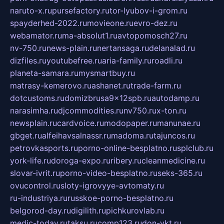
naruto-x.ru
pursefactory.ru
tor-lyubov-i-grom.ru
spayderhed-2022.ru
movieone.ru
evro-dez.ru
webamator.ru
ma-absolut1.ru
avtopomosch27.ru
nv-750.ru
news-plain.ru
nertansaga.ru
delanalad.ru
dizfiles.ru
youtubefree.ru
aria-family.ru
roadli.ru
planeta-samara.ru
mysmartbuy.ru
matrasy-kemerovo.ru
ashanet.ru
trade-farm.ru
dotcustoms.ru
domizbrusa9x12spb.ru
autodamp.ru
narasimha.ru
djcommodities.ru
nv750.ru
x-ton.ru
newsplain.ru
cardvoice.ru
modopaper.ru
manunae.ru
gbget.ru
alfeihavsalnassr.ru
madoma.ru
tajuncos.ru
petrovkasports.ru
porno-online-besplatno.ru
splclub.ru
york-life.ru
doroga-expo.ru
ribery.ru
cleanmedicine.ru
slovar-ivrit.ru
porno-video-besplatno.ru
seks-365.ru
ovucontrol.ru
sloty-igrovyye-avtomaty.ru
ru-industriya.ru
russkoe-porno-besplatno.ru
belgorod-day.ru
digilith.ru
pichkurovlab.ru
medic-today.ru
taksu.ru
comp123.ru
don-ykt.ru