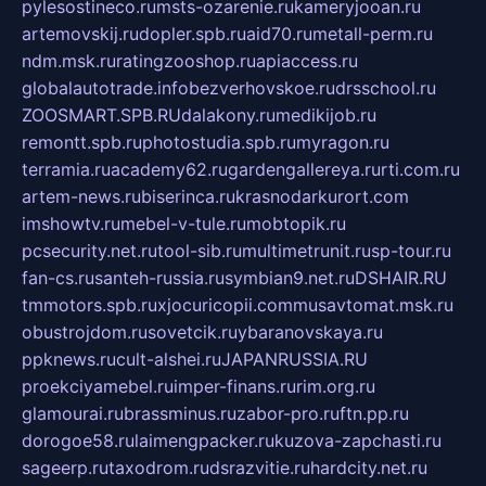
pylesostineco.ru
msts-ozarenie.ru
kameryjooan.ru
artemovskij.ru
dopler.spb.ru
aid70.ru
metall-perm.ru
ndm.msk.ru
ratingzooshop.ru
apiaccess.ru
globalautotrade.info
bezverhovskoe.ru
drsschool.ru
ZOOSMART.SPB.RU
dalakony.ru
medikijob.ru
remontt.spb.ru
photostudia.spb.ru
myragon.ru
terramia.ru
academy62.ru
gardengallereya.ru
rti.com.ru
artem-news.ru
biserinca.ru
krasnodarkurort.com
imshowtv.ru
mebel-v-tule.ru
mobtopik.ru
pcsecurity.net.ru
tool-sib.ru
multimetrunit.ru
sp-tour.ru
fan-cs.ru
santeh-russia.ru
symbian9.net.ru
DSHAIR.RU
tmmotors.spb.ru
xjocuricopii.com
musavtomat.msk.ru
obustrojdom.ru
sovetcik.ru
ybaranovskaya.ru
ppknews.ru
cult-alshei.ru
JAPANRUSSIA.RU
proekciyamebel.ru
imper-finans.ru
rim.org.ru
glamourai.ru
brassminus.ru
zabor-pro.ru
ftn.pp.ru
dorogoe58.ru
laimengpacker.ru
kuzova-zapchasti.ru
sageerp.ru
taxodrom.ru
dsrazvitie.ru
hardcity.net.ru