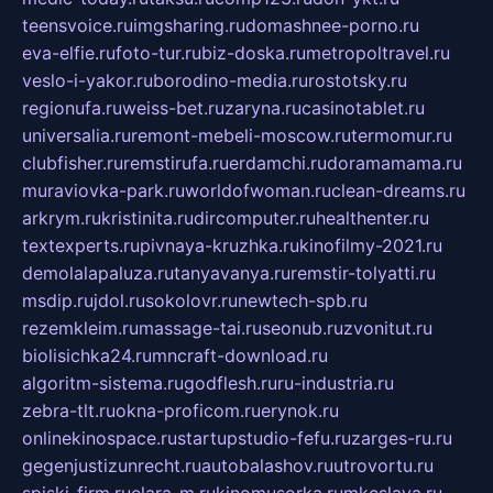
teensvoice.ru
imgsharing.ru
domashnee-porno.ru
eva-elfie.ru
foto-tur.ru
biz-doska.ru
metropoltravel.ru
veslo-i-yakor.ru
borodino-media.ru
rostotsky.ru
regionufa.ru
weiss-bet.ru
zaryna.ru
casinotablet.ru
universalia.ru
remont-mebeli-moscow.ru
termomur.ru
clubfisher.ru
remstirufa.ru
erdamchi.ru
doramamama.ru
muraviovka-park.ru
worldofwoman.ru
clean-dreams.ru
arkrym.ru
kristinita.ru
dircomputer.ru
healthenter.ru
textexperts.ru
pivnaya-kruzhka.ru
kinofilmy-2021.ru
demolalapaluza.ru
tanyavanya.ru
remstir-tolyatti.ru
msdip.ru
jdol.ru
sokolovr.ru
newtech-spb.ru
rezemkleim.ru
massage-tai.ru
seonub.ru
zvonitut.ru
biolisichka24.ru
mncraft-download.ru
algoritm-sistema.ru
godflesh.ru
ru-industria.ru
zebra-tlt.ru
okna-proficom.ru
erynok.ru
onlinekinospace.ru
startupstudio-fefu.ru
zarges-ru.ru
gegenjustizunrecht.ru
autobalashov.ru
utrovortu.ru